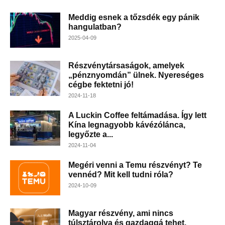
Meddig esnek a tőzsdék egy pánik
hangulatban?
2025-04-09
Részvénytársaságok, amelyek
„pénznyomdán” ülnek. Nyereséges
cégbe fektetni jó!
2024-11-18
A Luckin Coffee feltámadása. Így lett
Kína legnagyobb kávézólánca,
legyőzte a...
2024-11-04
Megéri venni a Temu részvényt? Te
vennéd? Mit kell tudni róla?
2024-10-09
Magyar részvény, ami nincs
túlsztárolva és gazdaggá tehet.