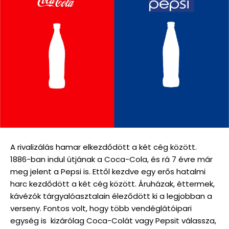
A rivalizálás hamar elkezdődött a két cég között.
1886-ban indul útjának a Coca-Cola, és rá 7 évre már
meg jelent a Pepsi is. Ettől kezdve egy erős hatalmi
harc kezdődött a két cég között. Áruházak, éttermek,
kávézók tárgyalóasztalain éleződött ki a legjobban a
verseny. Fontos volt, hogy több vendéglátóipari
egység is kizárólag Coca-Colát vagy Pepsit válassza,