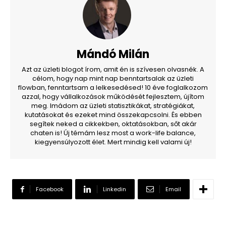
Mándó Milán
Azt az üzleti blogot írom, amit én is szívesen olvasnék. A
célom, hogy nap mint nap benntartsalak az üzleti
flowban, fenntartsam a lelkesedésed! 10 éve foglalkozom
azzal, hogy vállalkozások működését fejlesztem, újítom
meg. Imádom az üzleti statisztikákat, stratégiákat,
kutatásokat és ezeket mind összekapcsolni. És ebben
segítek neked a cikkekben, oktatásokban, sőt akár
chaten is! Új témám lesz most a work-life balance,
kiegyensúlyozott élet. Mert mindig kell valami új!
Facebook
Linkedin
Email