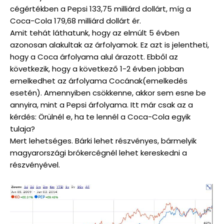
cégértékben a Pepsi 133,75 milliárd dollárt, míg a
Coca-Cola 179,68 milliárd dollárt ér.
Amit tehát láthatunk, hogy az elmúlt 5 évben
azonosan alakultak az árfolyamok. Ez azt is jelentheti,
hogy a Coca árfolyama alul árazott. Ebből az
következik, hogy a következő 1-2 évben jobban
emelkedhet az árfolyama Cocának(emelkedés
esetén). Amennyiben csökkenne, akkor sem esne be
annyira, mint a Pepsi árfolyama. Itt már csak az a
kérdés: Örülnél e, ha te lennél a Coca-Cola egyik
tulaja?
Mert lehetséges. Bárki lehet részvényes, bármelyik
magyarországi brókercégnél lehet kereskedni a
részvényével.