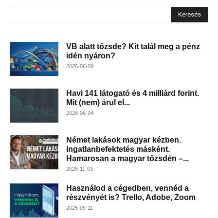
Keresés
VB alatt tőzsde? Kit talál meg a pénz
idén nyáron?
2026-06-09
Havi 141 látogató és 4 milliárd forint.
Mit (nem) árul el...
2026-06-04
Német lakások magyar kézben.
Ingatlanbefektetés másként.
Hamarosan a magyar tőzsdén –...
2025-11-03
Használod a cégedben, vennéd a
részvényét is? Trello, Adobe, Zoom
2025-09-11