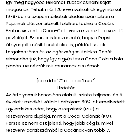
így még nagyobb reklámot tudtak csinálni saját
maguknak. Tehát már 120 éve rivalizálnak egymással.
1979-ben a szupermárketek eladási számaiban a
Pepsinek először sikerült felülkerekednie a Cocán.
Ezután viszont a Coca-Cola vissza szerezte a vezető
pozícióját. Ez annak is köszönhető, hogy a Pepsi
átnyargalt másik területekre is, például snack
forgalmazásra és az egészséges italokra. Tehát
elmondhatjuk, hogy így a győztes a Coca Cola a kola
piacán. De nézzük mit mutatnak a számok.
[sam id=”7″ codes=”true”]
Hirdetés
Az árfolyamuk hasonlóan alakult, szinte teljesen, és 5
év alatt mindkét vállalat árfolyam 60%-ot emelkedett.
Egy érdekes adat, hogy a Pepsinek (PEP) a
részvényára duplája, mint a Coca-Colának (KO).
Persze ez nem azt jelenti, hogy jobb cég is, mivel
részvény darabszámból a Cocának van több. A