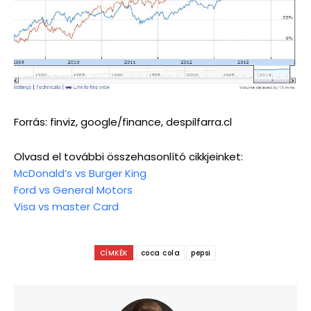
Forrás: finviz, google/finance, despilfarra.cl
Olvasd el további összehasonlító cikkjeinket:
McDonald’s vs Burger King
Ford vs General Motors
Visa vs master Card
CÍMKÉK
coca cola
pepsi