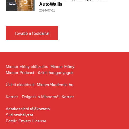
AutoWallis
2024-07-11
Tovább a főoldalra!
Minner Előny előfizetés:
Minner Előny
Minner Podcast - üzleti hanganyagok
Üzleti oktatások:
MinnerAkademia.hu
Karrier - Dolgozz a Minnernél:
Karrier
Adatkezelési tájékoztató
Süti szabályzat
Fotók: Envato License