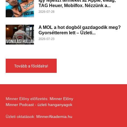
Így fejleszt terméket az Apple, eMag,
TAG Heuer, Mobilfox. Nézzünk a...
2026-07-28
A MOL a hot dogból gazdagodik meg?
Gyorsétterem lett – Üzleti...
2026-07-23
Tovább a főoldalra!
Minner Előny előfizetés:
Minner Előny
Minner Podcast - üzleti hanganyagok
Üzleti oktatások:
MinnerAkademia.hu