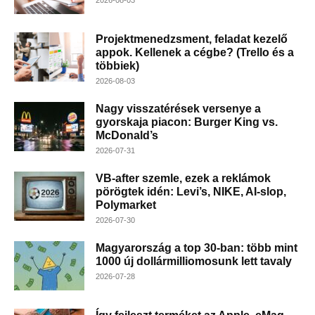
2026-08-03
Projektmenedzsment, feladat kezelő
appok. Kellenek a cégbe? (Trello és a
többiek)
2026-08-03
Nagy visszatérések versenye a
gyorskaja piacon: Burger King vs.
McDonald’s
2026-07-31
VB-after szemle, ezek a reklámok
pörögtek idén: Levi’s, NIKE, AI-slop,
Polymarket
2026-07-30
Magyarország a top 30-ban: több mint
1000 új dollármilliomosunk lett tavaly
2026-07-28