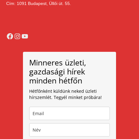
Cím: 1091 Budapest, Üllői út. 55.
Facebook
Instagram
YouTube
Minneres üzleti,
gazdasági hírek
minden hétfőn
Hétfőnként küldünk neked üzleti
hírszemlét. Tegyél minket próbára!