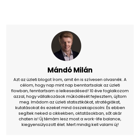
Mándó Milán
Azt az üzleti blogot írom, amit én is szívesen olvasnék. A
célom, hogy nap mint nap benntartsalak az üzleti
flowban, fenntartsam a lelkesedésed! 10 éve foglalkozom
azzal, hogy vállalkozások működését fejlesztem, újítom
meg. Imádom az üzleti statisztikákat, stratégiákat,
kutatásokat és ezeket mind összekapcsolni. És ebben
segítek neked a cikkekben, oktatásokban, sőt akár
chaten is! Új témám lesz most a work-life balance,
kiegyensúlyozott élet. Mert mindig kell valami új!