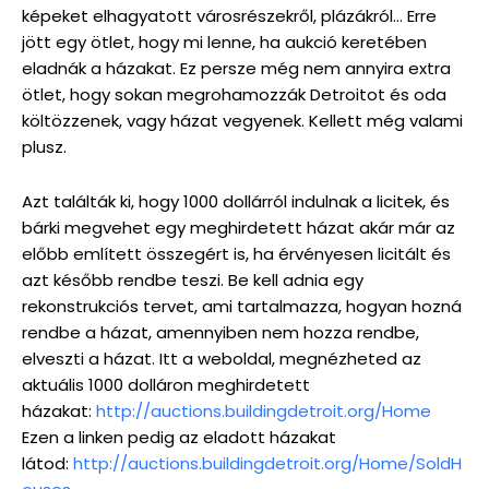
képeket elhagyatott városrészekről, plázákról… Erre
jött egy ötlet, hogy mi lenne, ha aukció keretében
eladnák a házakat. Ez persze még nem annyira extra
ötlet, hogy sokan megrohamozzák Detroitot és oda
költözzenek, vagy házat vegyenek. Kellett még valami
plusz.
Azt találták ki, hogy 1000 dollárról indulnak a licitek, és
bárki megvehet egy meghirdetett házat akár már az
előbb említett összegért is, ha érvényesen licitált és
azt később rendbe teszi. Be kell adnia egy
rekonstrukciós tervet, ami tartalmazza, hogyan hozná
rendbe a házat, amennyiben nem hozza rendbe,
elveszti a házat. Itt a weboldal, megnézheted az
aktuális 1000 dolláron meghirdetett
házakat:
http://auctions.buildingdetroit.org/Home
Ezen a linken pedig az eladott házakat
látod:
http://auctions.buildingdetroit.org/Home/SoldH