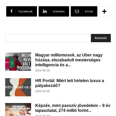
Facebook
Linkedin
Email
Keresés
Magyar milliomosok, az Uber nagy
húzása, elszabadult mesterséges
intelligencia és a...
2026-08-05
HR Portál: Miért lett hirtelen luxus a
pályakezdő?
2026-08-05
Képzés, mint passzív jövedelem – 9 év
tapasztalat, 274 millió forint...