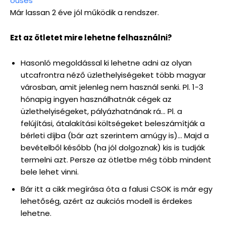
ouses
Már lassan 2 éve jól működik a rendszer.
Ezt az ötletet mire lehetne felhasználni?
Hasonló megoldással ki lehetne adni az olyan
utcafrontra néző üzlethelyiségeket több magyar
városban, amit jelenleg nem használ senki. Pl. 1-3
hónapig ingyen használhatnák cégek az
üzlethelyiségeket, pályázhatnának rá… Pl. a
felújítási, átalakítási költségeket beleszámítják a
bérleti díjba (bár azt szerintem amúgy is)… Majd a
bevételből később (ha jól dolgoznak) kis is tudják
termelni azt. Persze az ötletbe még több mindent
bele lehet vinni.
Bár itt a cikk megírása óta a falusi CSOK is már egy
lehetőség, azért az aukciós modell is érdekes
lehetne.