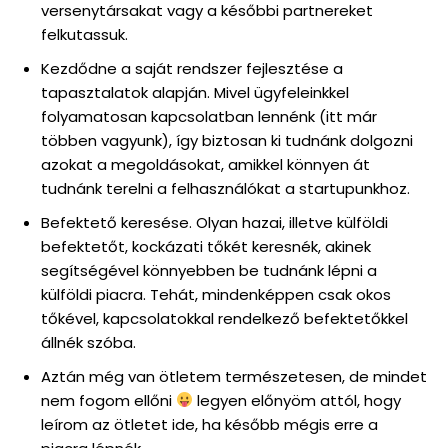
versenytársakat vagy a későbbi partnereket
felkutassuk.
Kezdődne a saját rendszer fejlesztése a
tapasztalatok alapján. Mivel ügyfeleinkkel
folyamatosan kapcsolatban lennénk (itt már
többen vagyunk), így biztosan ki tudnánk dolgozni
azokat a megoldásokat, amikkel könnyen át
tudnánk terelni a felhasználókat a startupunkhoz.
Befektető keresése. Olyan hazai, illetve külföldi
befektetőt, kockázati tőkét keresnék, akinek
segítségével könnyebben be tudnánk lépni a
külföldi piacra. Tehát, mindenképpen csak okos
tőkével, kapcsolatokkal rendelkező befektetőkkel
állnék szóba.
Aztán még van ötletem természetesen, de mindet
nem fogom ellőni
legyen előnyöm attól, hogy
leírom az ötletet ide, ha később mégis erre a