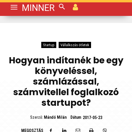
MINNER
Startup
Vállalkozás ötletek
Hogyan indítanék be egy
könyveléssel,
számlázással,
számvitellel foglalkozó
startupot?
Dátum
Szerző:
Mándó Milán
2017-05-23
MEGOSZTÁS