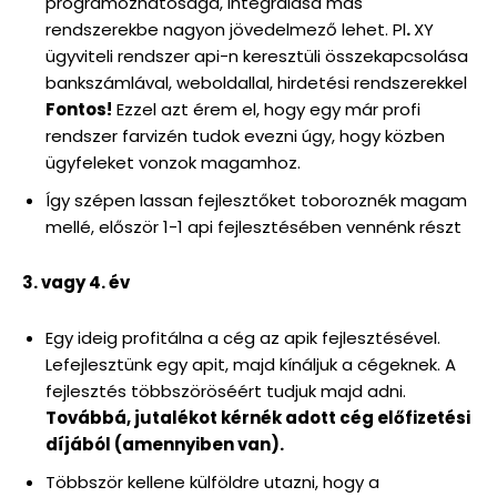
programozhatósága, integrálása más
rendszerekbe nagyon jövedelmező lehet. Pl
.
XY
ügyviteli rendszer api-n keresztüli összekapcsolása
bankszámlával, weboldallal, hirdetési rendszerekkel
Fontos!
Ezzel azt érem el, hogy egy már profi
rendszer farvizén tudok evezni úgy, hogy közben
ügyfeleket vonzok magamhoz.
Így szépen lassan fejlesztőket toboroznék magam
mellé, először 1-1 api fejlesztésében vennénk részt
3. vagy 4. év
Egy ideig profitálna a cég az apik fejlesztésével.
Lefejlesztünk egy apit, majd kínáljuk a cégeknek. A
fejlesztés többszöröséért tudjuk majd adni.
Továbbá, jutalékot kérnék adott cég előfizetési
díjából (amennyiben van).
Többször kellene külföldre utazni, hogy a