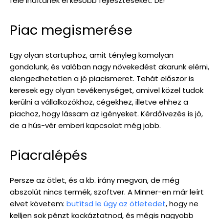
felé indítanék el később fejlesztéseket. DE!
Piac megismerése
Egy olyan startuphoz, amit tényleg komolyan
gondolunk, és valóban nagy növekedést akarunk elérni,
elengedhetetlen a jó piacismeret. Tehát először is
keresek egy olyan tevékenységet, amivel közel tudok
kerülni a vállalkozókhoz, cégekhez, illetve ehhez a
piachoz, hogy lássam az igényeket. Kérdőívezés is jó,
de a hús-vér emberi kapcsolat még jobb.
Piacralépés
Persze az ötlet, és a kb. irány megvan, de még
abszolút nincs termék, szoftver. A Minner-en már leírt
elvet követem:
butítsd le úgy az ötletedet
, hogy ne
kelljen sok pénzt kockáztatnod, és mégis nagyobb