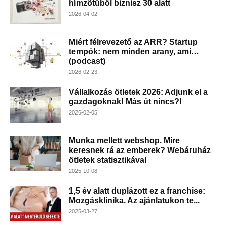
hímzőtűből biznisz 30 alatt
2026-04-02
Miért félrevezető az ARR? Startup
tempók: nem minden arany, ami…
(podcast)
2026-02-23
Vállalkozás ötletek 2026: Adjunk el a
gazdagoknak! Más út nincs?!
2026-02-05
Munka mellett webshop. Mire
keresnek rá az emberek? Webáruház
ötletek statisztikával
2025-10-08
1,5 év alatt duplázott ez a franchise:
Mozgásklinika. Az ajánlatukon te...
2025-03-27