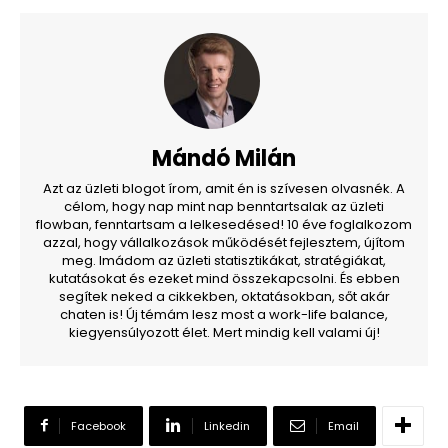
Mándó Milán
Azt az üzleti blogot írom, amit én is szívesen olvasnék. A
célom, hogy nap mint nap benntartsalak az üzleti
flowban, fenntartsam a lelkesedésed! 10 éve foglalkozom
azzal, hogy vállalkozások működését fejlesztem, újítom
meg. Imádom az üzleti statisztikákat, stratégiákat,
kutatásokat és ezeket mind összekapcsolni. És ebben
segítek neked a cikkekben, oktatásokban, sőt akár
chaten is! Új témám lesz most a work-life balance,
kiegyensúlyozott élet. Mert mindig kell valami új!
Facebook
Linkedin
Email