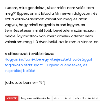
Tudom, mire gondolsz: „Akkor miért nem valósítom
meg?” Éppen, amint látod a Minner-en dolgozom, és
ezt a vállalkozásomat valósítom meg, és azon
vagyok, hogy minél nagyobb brand legyen, és
természetesen minél több bevételem származzon
belőle. Így mázlitok van, mert amelyik ötletet nem
valósítom meg 1-3 éven belül, azt leírom a Minner-en.
A cikksorozat további része:
Hogyan indítanék be egy kiterjesztett valósággal
foglalkozó startupot? – Figyeld a lépéseket, és
inspirálódj belőle!
[adrotate banner=”5″]
CÍMKÉK
hogyan indítanék be
startup ötlet
vállalkozás ötlet