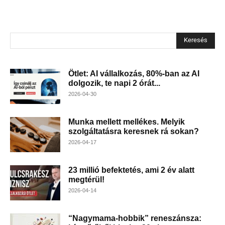
Keresés
Ötlet: AI vállalkozás, 80%-ban az AI
dolgozik, te napi 2 órát...
2026-04-30
Munka mellett mellékes. Melyik
szolgáltatásra keresnek rá sokan?
2026-04-17
23 millió befektetés, ami 2 év alatt
megtérül!
2026-04-14
“Nagymama-hobbik” reneszánsza: