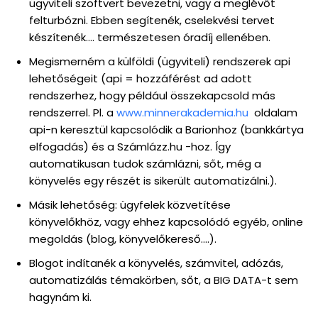
ügyviteli szoftvert bevezetni, vagy a meglévőt
felturbózni. Ebben segítenék, cselekvési tervet
készítenék…. természetesen óradíj ellenében.
Megismerném a külföldi (ügyviteli) rendszerek api
lehetőségeit (api = hozzáférést ad adott
rendszerhez, hogy például összekapcsold más
rendszerrel. Pl. a
www.minnerakademia.hu
oldalam
api-n keresztül kapcsolódik a Barionhoz (bankkártya
elfogadás) és a Számlázz.hu -hoz. Így
automatikusan tudok számlázni, sőt, még a
könyvelés egy részét is sikerült automatizálni.).
Másik lehetőség: ügyfelek közvetítése
könyvelőkhöz, vagy ehhez kapcsolódó egyéb, online
megoldás (blog, könyvelőkereső….).
Blogot indítanék a könyvelés, számvitel, adózás,
automatizálás témakörben, sőt, a BIG DATA-t sem
hagynám ki.