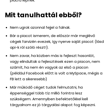
piacra lépnék.
Mit tanulhattál ebből?
Nem ugrok azonnal fejjel a falnak.
Bár a piacot ismerem, de először már meglévő
cégek farvizén evezek, így nyerve saját piacot (lásd
api-k ról szóló részt!).
Nem zavar, ha közben más is fejleszt hasonlót,
vagy elindultak a fejlesztések ezen a piacon, nem
számít, ha nem én vagyok az első a piacon
(például Facebook előtt is volt a MySpace, mégis a
FB lett a sikeresebb)
Már működő céget tudok felmutatni, ha
éppenséggel több tíz millió forintra lesz
szükségem. Amennyiben befektetőkkel kell
tárgyalnom ez jó tárgyalási alapot fog képezni.