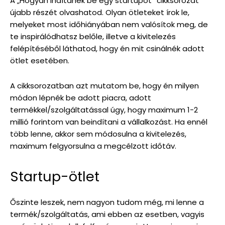
A „Hogyan indítanék be egy startupot” cikksorozat
újabb részét olvashatod. Olyan ötleteket írok le,
melyeket most időhiányában nem valósítok meg, de
te inspirálódhatsz belőle, illetve a kivitelezés
felépítéséből láthatod, hogy én mit csinálnék adott
ötlet esetében.
A cikksorozatban azt mutatom be, hogy én milyen
módon lépnék be adott piacra, adott
termékkel/szolgáltatással úgy, hogy maximum 1-2
millió forintom van beindítani a vállalkozást. Ha ennél
több lenne, akkor sem módosulna a kivitelezés,
maximum felgyorsulna a megcélzott időtáv.
Startup-ötlet
Őszinte leszek, nem nagyon tudom még, mi lenne a
termék/szolgáltatás, ami ebben az esetben, vagyis