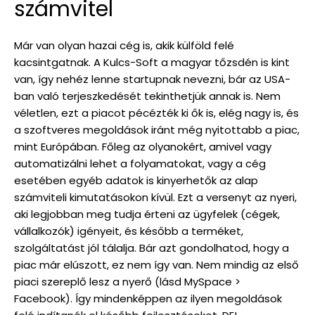
számvitel
Már van olyan hazai cég is, akik külföld felé
kacsintgatnak. A Kulcs-Soft a magyar tőzsdén is kint
van, így nehéz lenne startupnak nevezni, bár az USA-
ban való terjeszkedését tekinthetjük annak is. Nem
véletlen, ezt a piacot pécézték ki ők is, elég nagy is, és
a szoftveres megoldások iránt még nyitottabb a piac,
mint Európában. Főleg az olyanokért, amivel vagy
automatizálni lehet a folyamatokat, vagy a cég
esetében egyéb adatok is kinyerhetők az alap
számviteli kimutatásokon kívül. Ezt a versenyt az nyeri,
aki legjobban meg tudja érteni az ügyfelek (cégek,
vállalkozók) igényeit, és később a terméket,
szolgáltatást jól tálalja. Bár azt gondolhatod, hogy a
piac már elúszott, ez nem így van. Nem mindig az első
piaci szereplő lesz a nyerő (lásd MySpace >
Facebook). Így mindenképpen az ilyen megoldások