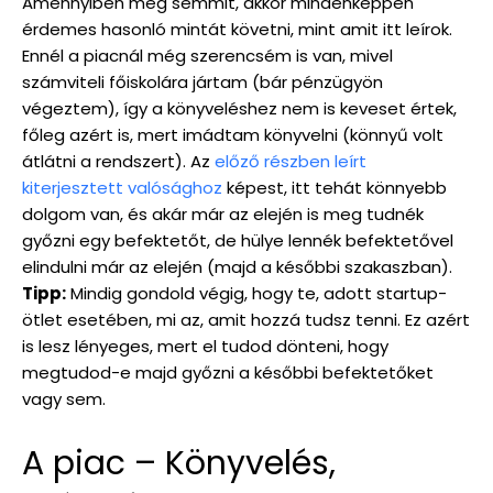
Amennyiben még semmit, akkor mindenképpen
érdemes hasonló mintát követni, mint amit itt leírok.
Ennél a piacnál még szerencsém is van, mivel
számviteli főiskolára jártam (bár pénzügyön
végeztem), így a könyveléshez nem is keveset értek,
főleg azért is, mert imádtam könyvelni (könnyű volt
átlátni a rendszert). Az
előző részben leírt
kiterjesztett valósághoz
képest, itt tehát könnyebb
dolgom van, és akár már az elején is meg tudnék
győzni egy befektetőt, de hülye lennék befektetővel
elindulni már az elején (majd a későbbi szakaszban).
Tipp:
Mindig gondold végig, hogy te, adott startup-
ötlet esetében, mi az, amit hozzá tudsz tenni. Ez azért
is lesz lényeges, mert el tudod dönteni, hogy
megtudod-e majd győzni a későbbi befektetőket
vagy sem.
A piac – Könyvelés,