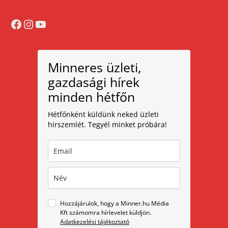
Facebook
Instagram
YouTube
Minneres üzleti,
gazdasági hírek
minden hétfőn
Hétfőnként küldünk neked üzleti
hírszemlét. Tegyél minket próbára!
Hozzájárulok, hogy a Minner.hu Média
Kft számomra hírlevelet küldjön.
Adatkezelési tájékoztató