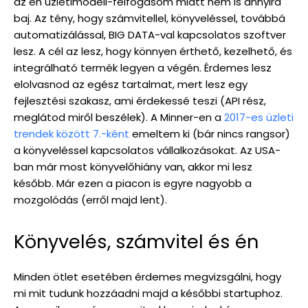
az én üzletimodell-felfogásom miatt nem is annyira
baj. Az tény, hogy számvitellel, könyveléssel, továbbá
automatizálással, BIG DATA-val kapcsolatos szoftver
lesz. A cél az lesz, hogy könnyen érthető, kezelhető, és
integrálható termék legyen a végén. Érdemes lesz
elolvasnod az egész tartalmat, mert lesz egy
fejlesztési szakasz, ami érdekessé teszi (API rész,
meglátod miről beszélek). A Minner-en a
2017-es üzleti
trendek között 7.-ként
emeltem ki (bár nincs rangsor)
a könyveléssel kapcsolatos vállalkozásokat. Az USA-
ban már most könyvelőhiány van, akkor mi lesz
később. Már ezen a piacon is egyre nagyobb a
mozgolódás (erről majd lent).
Könyvelés, számvitel és én
Minden ötlet esetében érdemes megvizsgálni, hogy
mi mit tudunk hozzáadni majd a későbbi startuphoz.