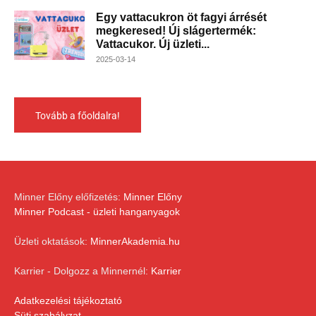
Egy vattacukron öt fagyi árrését
megkeresed! Új slágertermék:
Vattacukor. Új üzleti...
2025-03-14
Tovább a főoldalra!
Minner Előny előfizetés:
Minner Előny
Minner Podcast - üzleti hanganyagok
Üzleti oktatások:
MinnerAkademia.hu
Karrier - Dolgozz a Minnernél:
Karrier
Adatkezelési tájékoztató
Süti szabályzat