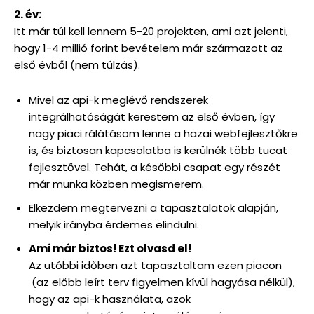
2. év:
Itt már túl kell lennem 5-20 projekten, ami azt jelenti,
hogy 1-4 millió forint bevételem már származott az
első évből (nem túlzás).
Mivel az api-k meglévő rendszerek
integrálhatóságát kerestem az első évben, így
nagy piaci rálátásom lenne a hazai webfejlesztőkre
is, és biztosan kapcsolatba is kerülnék több tucat
fejlesztővel. Tehát, a későbbi csapat egy részét
már munka közben megismerem.
Elkezdem megtervezni a tapasztalatok alapján,
melyik irányba érdemes elindulni.
Ami már biztos! Ezt olvasd el!
Az utóbbi időben azt tapasztaltam ezen piacon
(az előbb leírt terv figyelmen kívül hagyása nélkül),
hogy az api-k használata, azok