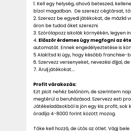
1. Kell egy helység, ahová beteszed, kellene
bízol magadban. De szerezz cégtársat, tők
2. Szerezz be egyedi játékokat, de mázlid 
áron be tudod őket szerezni.
3. Szórólapozz iskolák környékén, legyen i
4.
Először érdemes úgy megfogni az étel
automatát. Ennek engedélyeztetése is kö
5 Alakítsd ki úgy, hogy később franchise-
6. Szervezz versenyeket, nevezési díjjal, d
7. Árulj játékokat….
Profit várakozás:
Ezt picit nehéz belőnöm, de szerintem nap
megtérül a beruházásod. Szervezz esti pr
Játékeladásokból is jön egy kis profit, sok
óradíja 4-8000 forint között mozog.
Tőke kell hozzá, de ütős az ötlet. Vágj bele