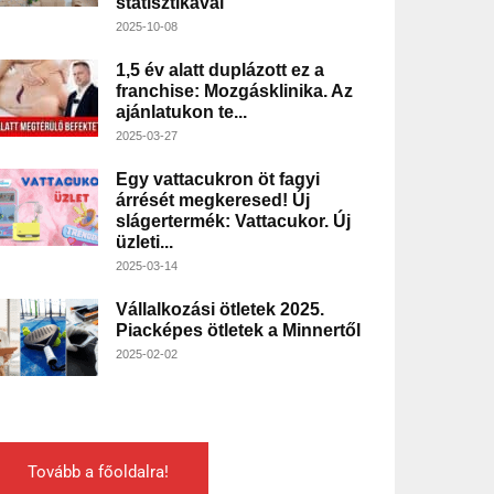
statisztikával
2025-10-08
1,5 év alatt duplázott ez a
franchise: Mozgásklinika. Az
ajánlatukon te...
2025-03-27
Egy vattacukron öt fagyi
árrését megkeresed! Új
slágertermék: Vattacukor. Új
üzleti...
2025-03-14
Vállalkozási ötletek 2025.
Piacképes ötletek a Minnertől
2025-02-02
Tovább a főoldalra!