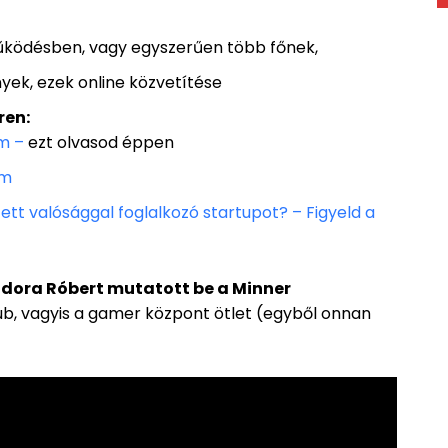
űködésben, vagy egyszerűen több főnek,
ek, ezek online közvetítése
ren:
em –
ezt olvasod éppen
em
ett valósággal foglalkozó startupot? – Figyeld a
ndora Róbert mutatott be a Minner
b, vagyis a gamer központ ötlet (egyből onnan