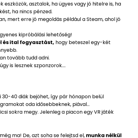
k eszközök, asztalok, ha ügyes vagy jó hitelre is, ha
ést, ha nincs pénzed.
van, mert erre jó megoldás például a Steam, ahol jó
ngyenes kipróbálási lehetőség!
 és ital fogyasztást,
hogy beteszel egy-két
nnyebb.
ban tovább tudd adni.
e úgy is lesznek szponzorok….
i 30-40 diák bejöhet, így pár hónapon belül
ogramokat oda idősebbeknek, piával…
 kicsi sokra megy. Jelenleg a piacon egy VR játék
 még ma! De, azt soha se felejtsd el,
munka nélkül