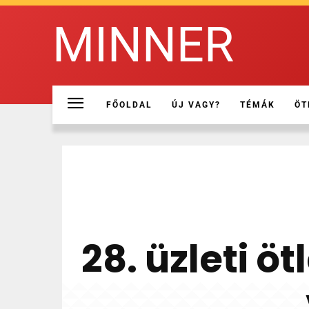
MINNER
FŐOLDAL
ÚJ VAGY?
TÉMÁK
ÖT
28. üzleti ö