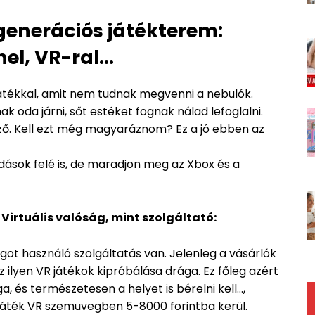
j generációs játékterem:
nel, VR-ral…
játékkal, amit nem tudnak megvenni a nebulók.
ak oda járni, sőt estéket fognak nálad lefoglalni.
éző. Kell ezt még magyaráznom? Ez a jó ebben az
ldások felé is, de maradjon meg az Xbox és a
Virtuális valóság, mint szolgáltató:
ágot használó szolgáltatás van. Jelenleg a vásárlók
 ilyen VR játékok kipróbálása drága. Ez főleg azért
a, és természetesen a helyet is bérelni kell…,
játék VR szemüvegben 5-8000 forintba kerül.