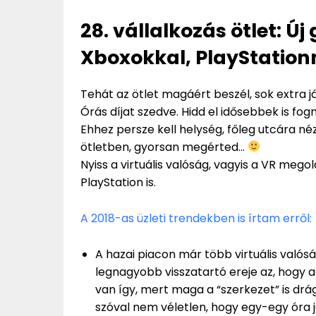
28. vállalkozás ötlet: Ú
Xboxokkal, PlayStation
Tehát az ötlet magáért beszél, sok extra 
Órás díjat szedve. Hidd el idősebbek is fogn
Ehhez persze kell helység, főleg utcára n
ötletben, gyorsan megérted…
Nyiss a virtuális valóság, vagyis a VR mego
PlayStation is.
A 2018-as üzleti trendekben is írtam erről:
A hazai piacon már több virtuális valós
legnagyobb visszatartó ereje az, hogy az
van így, mert maga a “szerkezet” is drág
szóval nem véletlen, hogy egy-egy óra 