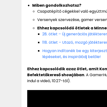
Miben gondolkozhatsz?
Csapatépítő cégekkel való együttm
Versenyek szervezése, gamer verseny
Ehhez kapcsolódó ötletek a Minne
28. ötlet – Új generációs játékter
118. ötlet – Utazó, mozgó játékter
Hogyan indítanék be egy kiterjeszt
lépéseket, és inspirálódj belőle!
Ehhez kapcsolódik azaz ötlet, amit Ko
Befektetőkereső showjában
. A GamerHu
indul a videó, 10:27-től).