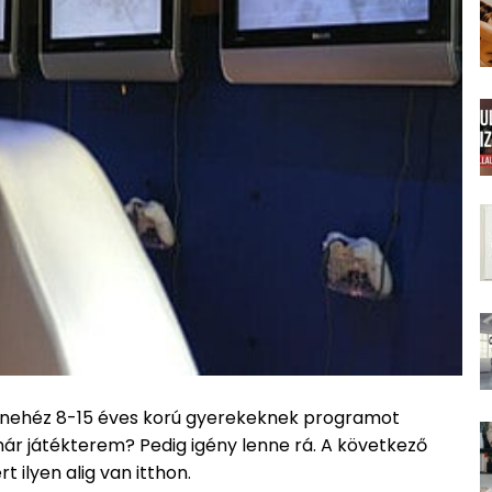
 nehéz 8-15 éves korú gyerekeknek programot
an már játékterem? Pedig igény lenne rá. A következő
t ilyen alig van itthon.