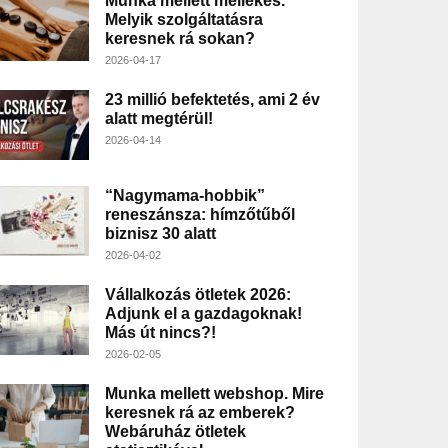
Munka mellett mellékes.
Melyik szolgáltatásra
keresnek rá sokan?
2026-04-17
23 millió befektetés, ami 2 év
alatt megtérül!
2026-04-14
“Nagymama-hobbik”
reneszánsza: hímzőtűből
biznisz 30 alatt
2026-04-02
Vállalkozás ötletek 2026:
Adjunk el a gazdagoknak!
Más út nincs?!
2026-02-05
Munka mellett webshop. Mire
keresnek rá az emberek?
Webáruház ötletek