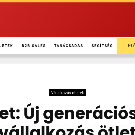
EL
LETEK
B2B SALES
TANÁCSADÁS
SEGÍTSÉG
Vállalkozás ötletek
tlet: Új generáci
vállalkozás ötle