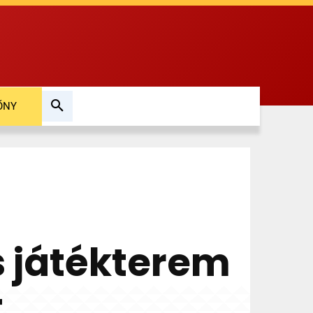
ŐNY
ós játékterem
t