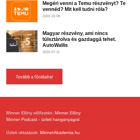
Megéri venni a Temu részvényt? Te
vennéd? Mit kell tudni róla?
2024-10-09
Magyar részvény, ami nincs
túlsztárolva és gazdaggá tehet.
AutoWallis
2024-07-11
Tovább a főoldalra!
Minner Előny előfizetés:
Minner Előny
Minner Podcast - üzleti hanganyagok
Üzleti oktatások:
MinnerAkademia.hu