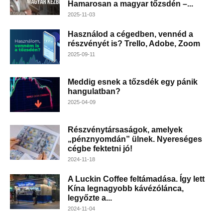
Hamarosan a magyar tőzsdén –...
2025-11-03
Használod a cégedben, vennéd a
részvényét is? Trello, Adobe, Zoom
2025-09-11
Meddig esnek a tőzsdék egy pánik
hangulatban?
2025-04-09
Részvénytársaságok, amelyek
„pénznyomdán” ülnek. Nyereséges
cégbe fektetni jó!
2024-11-18
A Luckin Coffee feltámadása. Így lett
Kína legnagyobb kávézólánca,
legyőzte a...
2024-11-04