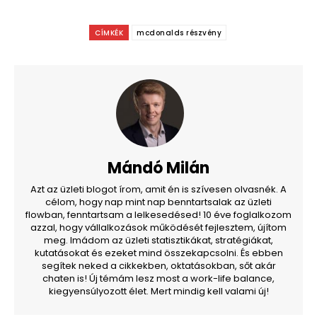
CÍMKÉK
mcdonalds részvény
Mándó Milán
Azt az üzleti blogot írom, amit én is szívesen olvasnék. A
célom, hogy nap mint nap benntartsalak az üzleti
flowban, fenntartsam a lelkesedésed! 10 éve foglalkozom
azzal, hogy vállalkozások működését fejlesztem, újítom
meg. Imádom az üzleti statisztikákat, stratégiákat,
kutatásokat és ezeket mind összekapcsolni. És ebben
segítek neked a cikkekben, oktatásokban, sőt akár
chaten is! Új témám lesz most a work-life balance,
kiegyensúlyozott élet. Mert mindig kell valami új!