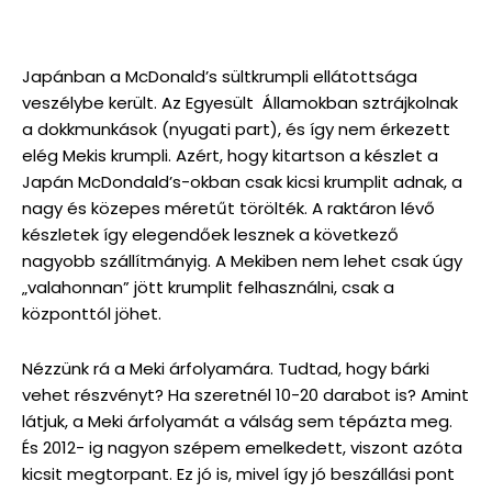
Japánban a McDonald’s sültkrumpli ellátottsága
veszélybe került. Az Egyesült Államokban sztrájkolnak
a dokkmunkások (nyugati part), és így nem érkezett
elég Mekis krumpli. Azért, hogy kitartson a készlet a
Japán McDondald’s-okban csak kicsi krumplit adnak, a
nagy és közepes méretűt törölték. A raktáron lévő
készletek így elegendőek lesznek a következő
nagyobb szállítmányig. A Mekiben nem lehet csak úgy
„valahonnan” jött krumplit felhasználni, csak a
központtól jöhet.
Nézzünk rá a Meki árfolyamára. Tudtad, hogy bárki
vehet részvényt? Ha szeretnél 10-20 darabot is? Amint
látjuk, a Meki árfolyamát a válság sem tépázta meg.
És 2012- ig nagyon szépem emelkedett, viszont azóta
kicsit megtorpant. Ez jó is, mivel így jó beszállási pont