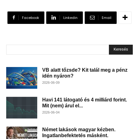
Facebook
Linkedin
Email
Keresés
VB alatt tőzsde? Kit talál meg a pénz
idén nyáron?
2026-06-09
Havi 141 látogató és 4 milliárd forint.
Mit (nem) árul el...
2026-06-04
Német lakások magyar kézben.
Ingatlanbefektetés másként.