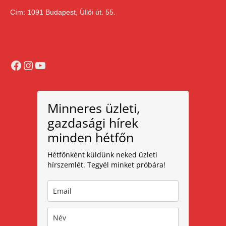
Cím: 1091 Budapest, Üllői út. 55.
Facebook
Instagram
YouTube
Minneres üzleti,
gazdasági hírek
minden hétfőn
Hétfőnként küldünk neked üzleti
hírszemlét. Tegyél minket próbára!