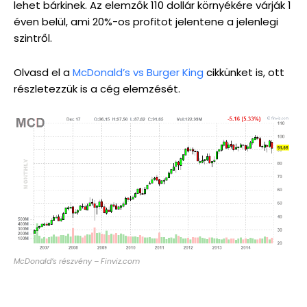
lehet bárkinek. Az elemzők 110 dollár környékére várják 1
éven belül, ami 20%-os profitot jelentene a jelenlegi
szintről.
Olvasd el a
McDonald’s vs Burger King
cikkünket is, ott
részletezzük is a cég elemzését.
McDonald’s részvény – Finviz.com