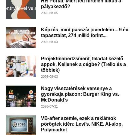
HR Portál: Miért lett hirtelen luxus a
pályakezdő?
2026-08-05
Képzés, mint passzív jövedelem – 9 év
tapasztalat, 274 millió forint...
2026-08-03
Projektmenedzsment, feladat kezelő
appok. Kellenek a cégbe? (Trello és a
többiek)
2026-08-03
Nagy visszatérések versenye a
gyorskaja piacon: Burger King vs.
McDonald’s
2026-07-31
VB-after szemle, ezek a reklámok
pörögtek idén: Levi’s, NIKE, AI-slop,
Polymarket