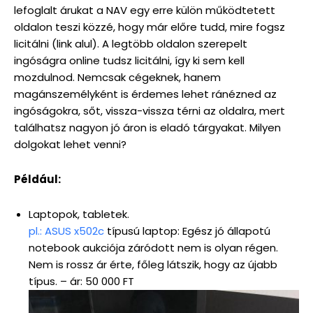
lefoglalt árukat a NAV egy erre külön működtetett
oldalon teszi közzé, hogy már előre tudd, mire fogsz
licitálni (link alul). A legtöbb oldalon szerepelt
ingóságra online tudsz licitálni, így ki sem kell
mozdulnod. Nemcsak cégeknek, hanem
magánszemélyként is érdemes lehet ránézned az
ingóságokra, sőt, vissza-vissza térni az oldalra, mert
találhatsz nagyon jó áron is eladó tárgyakat. Milyen
dolgokat lehet venni?
Például:
Laptopok, tabletek.
pl.: ASUS x502c
típusú laptop: Egész jó állapotú
notebook aukciója záródott nem is olyan régen.
Nem is rossz ár érte, főleg látszik, hogy az újabb
típus. – ár: 50 000 FT