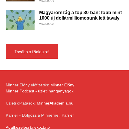
2026-07-30
Magyarország a top 30-ban: több mint
1000 új dollármilliomosunk lett tavaly
2026-07-28
Tovább a főoldalra!
Minner Előny előfizetés:
Minner Előny
Minner Podcast - üzleti hanganyagok
Üzleti oktatások:
MinnerAkademia.hu
Karrier - Dolgozz a Minnernél:
Karrier
Adatkezelési tájékoztató