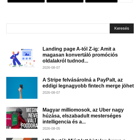
Keresés
Landing page A-tól Z-ig: Amit a
magasan konvertáló promóciós
oldalakról tudnod...
2026-08-07
A Stripe felvásárolná a PayPalt, az
eddigi legnagyobb fintech merge jöhet
2026-08-07
Magyar milliomosok, az Uber nagy
húzása, elszabadult mesterséges
intelligencia és a...
2026-08-05