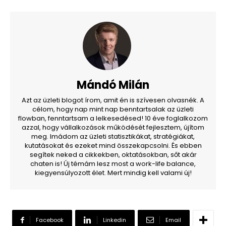
Mándó Milán
Azt az üzleti blogot írom, amit én is szívesen olvasnék. A
célom, hogy nap mint nap benntartsalak az üzleti
flowban, fenntartsam a lelkesedésed! 10 éve foglalkozom
azzal, hogy vállalkozások működését fejlesztem, újítom
meg. Imádom az üzleti statisztikákat, stratégiákat,
kutatásokat és ezeket mind összekapcsolni. És ebben
segítek neked a cikkekben, oktatásokban, sőt akár
chaten is! Új témám lesz most a work-life balance,
kiegyensúlyozott élet. Mert mindig kell valami új!
Facebook
Linkedin
Email