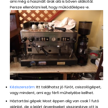
ami még a használt árak alá is bőven alálicitál.
Persze ellenőrizni kell, hogy működőképes-e.
Kéziszerszám:
Itt találhatsz jó fúrót, csiszológépet,
vagy mindent, ami egy férfi műhelyébe kellhet.
Háztartási gépek: Most éppen alig van csak 1 futó
ajánlat, de a lejárt árveréseket visszanézve ott is