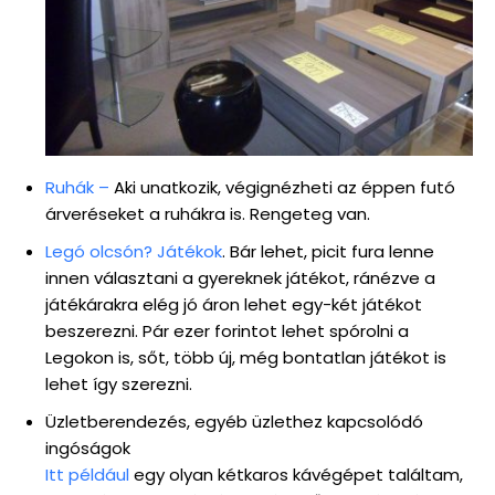
Ruhák –
Aki unatkozik, végignézheti az éppen futó
árveréseket a ruhákra is. Rengeteg van.
Legó olcsón? Játékok
. Bár lehet, picit fura lenne
innen választani a gyereknek játékot, ránézve a
játékárakra elég jó áron lehet egy-két játékot
beszerezni. Pár ezer forintot lehet spórolni a
Legokon is, sőt, több új, még bontatlan játékot is
lehet így szerezni.
Üzletberendezés, egyéb üzlethez kapcsolódó
ingóságok
Itt például
egy olyan kétkaros kávégépet találtam,