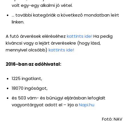
volt egy-egy alkalmi jó vétel.
… további kategóriák a következő mondatban leírt
linken.
A futó árverések eléréséhez
kattints ide!
Ha pedig
kíváncsi vagy a lejárt árverésekre (hogy lásd,
mennyivel olcsóbb)
kattints ide!
2016-ban az adóhivatal:
1225 ingatlant,
18070 ingóságot,
és 503 vám- és bűnügyi eljárásban lefoglalt
vagyontárgyat adott el – írja a
Napi.hu
Fotó: NAV