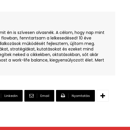
amit én is szívesen olvasnék. A célom, hogy nap mint
i flowban, fenntartsam a lelkesedésed! 10 éve
llalkozások működését fejlesztem, újítom meg.
ákat, stratégiákat, kutatásokat és ezeket mind
egítek neked a cikkekben, oktatásokban, sőt akár
ost a work-life balance, kiegyensúlyozott élet. Mert
Linkedin
Email
Nyomtatás