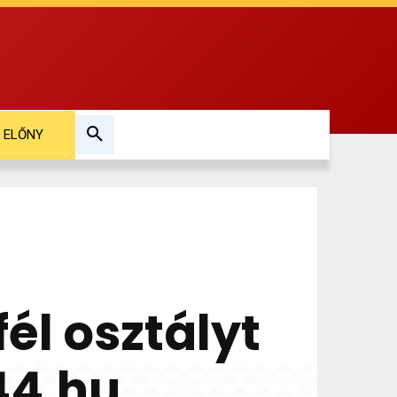
ELŐNY
él osztályt
44.hu