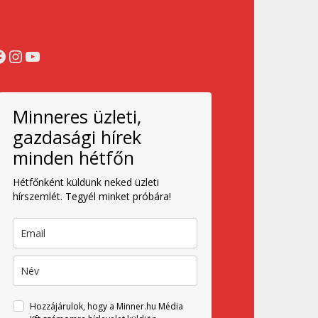
acebook
Instagram
YouTube
Minneres üzleti,
gazdasági hírek
minden hétfőn
Hétfőnként küldünk neked üzleti
hírszemlét. Tegyél minket próbára!
Hozzájárulok, hogy a Minner.hu Média