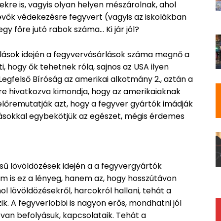
ekre is, vagyis olyan helyen mészárolnak, ahol
lévők védekezésre fegyvert (vagyis az iskolákban
gy főre jutó rabok száma… Ki jár jól?
árlások idején a fegyvervásárlások száma megnő a
i, hogy ők tehetnek róla, sajnos az USA ilyen
gfelső Bíróság az amerikai alkotmány 2., aztán a
ésére hivatkozva kimondja, hogy az amerikaiaknak
 előremutatják azt, hogy a fegyver gyártók imádják
lásokkal egybekötjük az egészet, mégis érdemes
sű lövöldözések idején a a fegyvergyártók
 is ez a lényeg, hanem az, hogy hosszútávon
 lövöldözésekről, harcokról hallani, tehát a
ik. A fegyverlobbi is nagyon erős, mondhatni jól
van befolyásuk, kapcsolataik. Tehát a