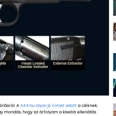
árlásról. A
444.hu olyan jó címet adott
a cikknek,
gy mondás, hogy az árfolyam a kisebb ellenállás