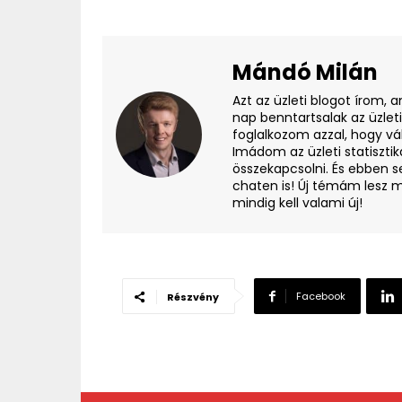
Mándó Milán
Azt az üzleti blogot írom, 
nap benntartsalak az üzlet
foglalkozom azzal, hogy vá
Imádom az üzleti statisztik
összekapcsolni. És ebben s
chaten is! Új témám lesz m
mindig kell valami új!
Facebook
Részvény