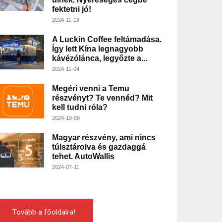
fektetni jó!
2024-11-18
A Luckin Coffee feltámadása.
Így lett Kína legnagyobb
kávézólánca, legyőzte a...
2024-11-04
Megéri venni a Temu
részvényt? Te vennéd? Mit
kell tudni róla?
2024-10-09
Magyar részvény, ami nincs
túlsztárolva és gazdaggá
tehet. AutoWallis
2024-07-11
Tovább a főoldalra!