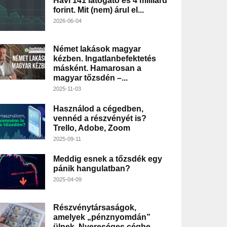
Havi 141 látogató és 4 milliárd
forint. Mit (nem) árul el...
2026-06-04
Német lakások magyar
kézben. Ingatlanbefektetés
másként. Hamarosan a
magyar tőzsdén –...
2025-11-03
Használod a cégedben,
vennéd a részvényét is?
Trello, Adobe, Zoom
2025-09-11
Meddig esnek a tőzsdék egy
pánik hangulatban?
2025-04-09
Részvénytársaságok,
amelyek „pénznyomdán”
ülnek. Nyereséges cégbe