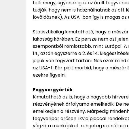
felé megy, ugyanez igaz az őrült fegyveres
tudják, hogy nem is használhatnak az ott 
lövöldöznek). Az USA-ban így is magas az e
Statisztikailag kimutatható, hogy a mész
lakosság körében. Ez persze nem azt jelent
szempontból romlottabb, mint Európa. A Le
14., aztán egyszerre a 2. és 14. kiegészít
joguk van fegyvert tartani. Nos ezek mind
az USA-t. Bár picit morbid, hogy a mészár
ezekre figyelni.
Fegyvergyártók
Kimutatható az is, hogy a nagyobb hírveré
részvényének árfolyama emelkedik. De nem
emelkedjen a részvény. Márpedig mindenhol
fegyveripar erősen likvid piaccal rendelkez
végzik a munkájukat. rengeteg szenátorra 