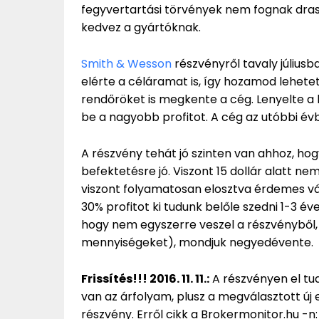
fegyvertartási törvények nem fognak dras
kedvez a gyártóknak.
Smith & Wesson
részvényről tavaly júliusba
elérte a céláramat is, így hozamod lehetett
rendőröket is megkente a cég. Lenyelte a b
be a nagyobb profitot. A cég az utóbbi év
A részvény tehát jó szinten van ahhoz, hog
befektetésre jó. Viszont 15 dollár alatt ne
viszont folyamatosan elosztva érdemes vás
30% profitot ki tudunk belőle szedni 1-3 é
hogy nem egyszerre veszel a részvényből
mennyiségeket), mondjuk negyedévente.
Frissítés!!! 2016. 11. 11.:
A részvényen el tud
van az árfolyam, plusz a megválasztott új 
részvény. Erről cikk a Brokermonitor.hu -n