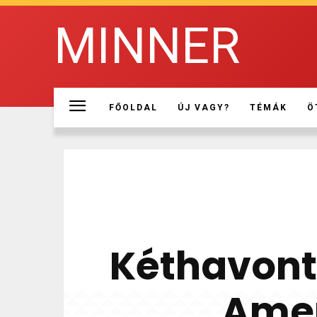
MINNER
FŐOLDAL
ÚJ VAGY?
TÉMÁK
Ö
Kéthavonta
Amer