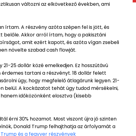
ztikusan változni az elkövetkező években, ami
n írtam. A részvény azóta szépen fel is jött, és
 belőle. Akkor arról írtam, hogy a pakisztáni
írságot, amit ezért kapott, és azóta vígan zsebeli
ben növelte szabad cash flowját.
y 21-25 dollár közé emelkedjen. Ez hosszútávú
m érdemes tartani a részvényt. 18 dollár felett
árolni úgy, hogy megfelelő átlagárunk legyen. 21-
ven belül. A kockázatot tehát úgy tudod mérsékelni,
, hanem időközönként elosztva (kisebb
tál érni 30% hozamot. Most viszont újra jó szinten
elnök, Donald Trump felhajthatja az árfolyamát a
:
Trump és a fegyver részvények