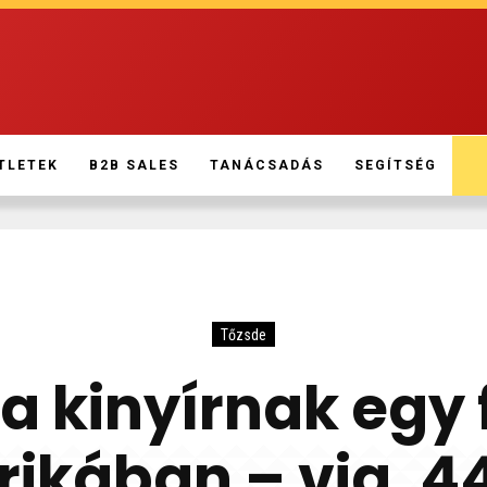
TLETEK
B2B SALES
TANÁCSADÁS
SEGÍTSÉG
Tőzsde
 kinyírnak egy f
ikában – via. 4