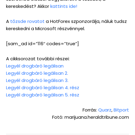
kereskedést? Akkor
kattints ide!
A
tőzsde rovatot
a HotForex szponzorálja, náluk tudsz
kereskedni a Microsoft részvénnyel.
[sam_ad id=”116″ codes=”true”]
A cikksorozat további részei:
Legyél drogbáró legálisan
Legyél drogbáró legálisan 2.
Legyél drogbáró legálisan 3.
Legyél drogbáró legálisan 4. rész
Legyél drogbáró legálisan 5. rész
Forrás:
Quarz
,
Bitport
Fotó: marijuana.heraldtribune.com