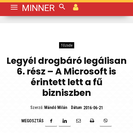
MINNER
Tőzsde
Legyél drogbáró legálisan
6. rész – A Microsoft is
érintett lett a fű
bizniszben
Dátum
Szerző:
Mándó Milán
2016-06-21
MEGOSZTÁS