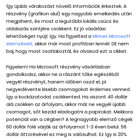
Így újabb várakozást növelő információk érkeztek. A
részvény (grafikon alul) egy nagyobb emelkedés után
megpihent, és most a legutóbbi lokális csúcs és
oldalazás szintjére csökkent. Ez jó vásárlási
lehetőséget nyújt így. Ha figyelted a
Minner Microsoft
elemzéseit,
akkor már most profitban lennél. DE nem
baj, hogy most csatlakoztál, és olvasod ezt a cikket.
Figyelem! Ha Microsoft részvény vásárlásban
gondolkodsz, akkor ne a rászánt tőke egészéből
vegyél részvényt, hanem időben oszd el, pl.
negyedévente kisebb csomagokat érdemes venned.
Így a kockázatodat csökkented. Ha viszont 40 dollár
alá csökken az árfolyam, akkor már ne vegyél újabb
csomagot, sőt kezdd eladogatni a papírokat. Mekkora
potenciál van a cégben? A legnagyobb elemző cégek
60 dollár fölé várják az árfolyamot 1-3 éven belül. 56
dollár áttörésével ez meg is valósulhat. Ez így is 20%