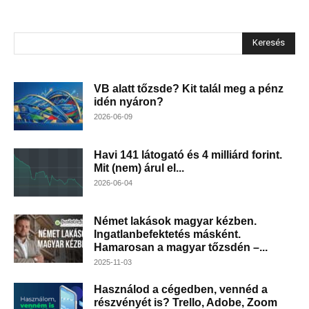
Keresés
VB alatt tőzsde? Kit talál meg a pénz
idén nyáron?
2026-06-09
Havi 141 látogató és 4 milliárd forint.
Mit (nem) árul el...
2026-06-04
Német lakások magyar kézben.
Ingatlanbefektetés másként.
Hamarosan a magyar tőzsdén –...
2025-11-03
Használod a cégedben, vennéd a
részvényét is? Trello, Adobe, Zoom