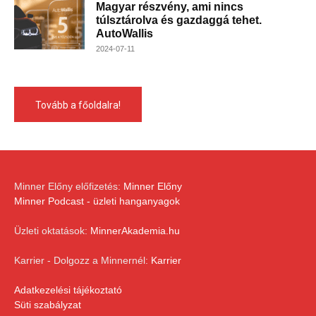
Magyar részvény, ami nincs
túlsztárolva és gazdaggá tehet.
AutoWallis
2024-07-11
Tovább a főoldalra!
Minner Előny előfizetés:
Minner Előny
Minner Podcast - üzleti hanganyagok
Üzleti oktatások:
MinnerAkademia.hu
Karrier - Dolgozz a Minnernél:
Karrier
Adatkezelési tájékoztató
Süti szabályzat