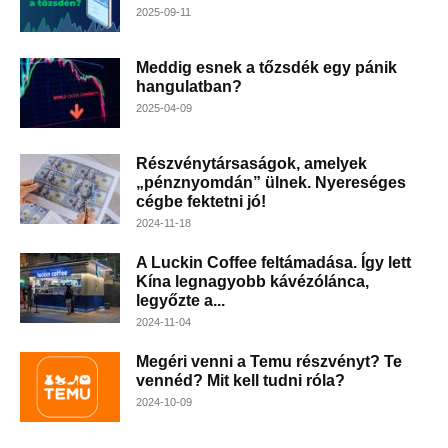
2025-09-11
Meddig esnek a tőzsdék egy pánik
hangulatban?
2025-04-09
Részvénytársaságok, amelyek
„pénznyomdán” ülnek. Nyereséges
cégbe fektetni jó!
2024-11-18
A Luckin Coffee feltámadása. Így lett
Kína legnagyobb kávézólánca,
legyőzte a...
2024-11-04
Megéri venni a Temu részvényt? Te
vennéd? Mit kell tudni róla?
2024-10-09