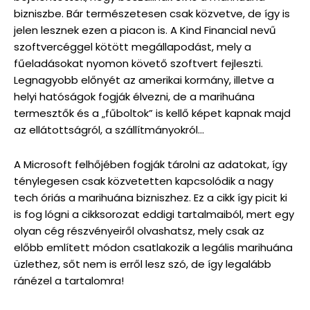
bizniszbe. Bár természetesen csak közvetve, de így is
jelen lesznek ezen a piacon is. A Kind Financial nevű
szoftvercéggel kötött megállapodást, mely a
fűeladásokat nyomon követő szoftvert fejleszti.
Legnagyobb előnyét az amerikai kormány, illetve a
helyi hatóságok fogják élvezni, de a marihuána
termesztők és a „fűboltok” is kellő képet kapnak majd
az ellátottságról, a szállítmányokról…
A Microsoft felhőjében fogják tárolni az adatokat, így
ténylegesen csak közvetetten kapcsolódik a nagy
tech óriás a marihuána bizniszhez. Ez a cikk így picit ki
is fog lógni a cikksorozat eddigi tartalmaiból, mert egy
olyan cég részvényeiről olvashatsz, mely csak az
előbb említett módon csatlakozik a legális marihuána
üzlethez, sőt nem is erről lesz szó, de így legalább
ránézel a tartalomra!