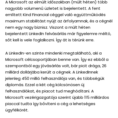
A Microsoft az elmúlt időszakban (múlt héten) több
nagyobb volumenű üzletet is bejelentett. A fent
említett Kind Financial céggel való együttműködés
maximum stabilitást nyújt az árfolyamnak, és a cégnél
nem egy nagy biznisz. Viszont a múlt héten
bejelentett LinkedIn felvásárlás már figyelemre méltó,
sőt kell is vele foglalkozni. Így át is térünk erre.
A LinkedIn-en szinte mindenki megtalálható, aki a
Microsoft célcsoportjában benne van. Így ez ebből a
szempontból egy jóvásárlás volt, bár picit drága, 26
milliárd dollárjába került a cégnek. A LinkedInnek
jelenleg 450 millió felhasználója van, és többségük
diplomás. Ezzel a két cég kölcsönösen új
felhasználókat, és piacot tud meghódítani. A
Microsoft vezérigazgatója szerint újabb 115 milliárdos
piaccal tudta így bővíteni a cég a lehetséges
ügyfélkörét.