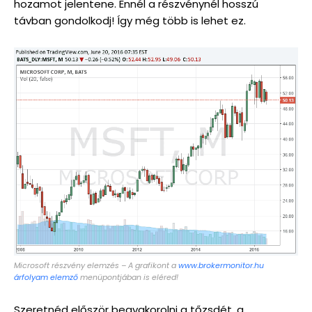
hozamot jelentene. Ennél a részvénynél hosszú
távban gondolkodj! Így még több is lehet ez.
Microsoft részvény elemzés – A grafikont a
www.brokermonitor.hu
árfolyam elemző
menüpontjában is eléred!
Szeretnéd először begyakorolni a tőzsdét, a