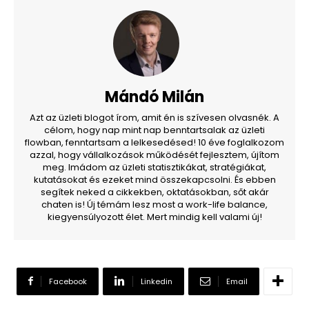
Mándó Milán
Azt az üzleti blogot írom, amit én is szívesen olvasnék. A
célom, hogy nap mint nap benntartsalak az üzleti
flowban, fenntartsam a lelkesedésed! 10 éve foglalkozom
azzal, hogy vállalkozások működését fejlesztem, újítom
meg. Imádom az üzleti statisztikákat, stratégiákat,
kutatásokat és ezeket mind összekapcsolni. És ebben
segítek neked a cikkekben, oktatásokban, sőt akár
chaten is! Új témám lesz most a work-life balance,
kiegyensúlyozott élet. Mert mindig kell valami új!
Facebook
Linkedin
Email