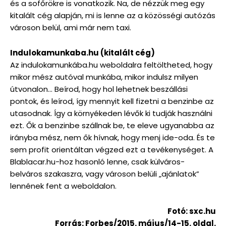
és a sofőrökre is vonatkozik. Na, de nézzük meg egy
kitalált cég alapján, mi is lenne az a közösségi autózás
városon belül, ami már nem taxi.
Indulokamunkaba.hu (kitalált cég)
Az indulokamunkába.hu weboldalra feltöltheted, hogy
mikor mész autóval munkába, mikor indulsz milyen
útvonalon… Beírod, hogy hol lehetnek beszállási
pontok, és leírod, így mennyit kell fizetni a benzinbe az
utasodnak. Így a környékeden lévők ki tudják használni
ezt. Ők a benzinbe szállnak be, te eleve ugyanabba az
irányba mész, nem ők hívnak, hogy menj ide-oda. És te
sem profit orientáltan végzed ezt a tevékenységet. A
Blablacar.hu-hoz hasonló lenne, csak külváros-
belváros szakaszra, vagy városon belüli „ajánlatok”
lennének fent a weboldalon.
Fotó: sxc.hu
Forrás: Forbes/2015. május/14-15. oldal.