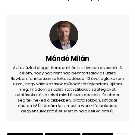
Mándó Milán
Azt az üzleti blogot írom, amit én is szívesen olvasnék. A
célom, hogy nap mint nap benntartsalak az üzleti
flowban, fenntartsam a lelkesedésed! 10 éve foglalkozom
azzal, hogy vállalkozások működését fejlesztem, újítom
meg. Imádom az üzleti statisztikákat, stratégiákat,
kutatásokat és ezeket mind összekapcsolni. És ebben
segítek neked a cikkekben, oktatásokban, sőt akár
chaten is! Új témám lesz most a work-life balance,
kiegyensúlyozott élet. Mert mindig kell valami új!