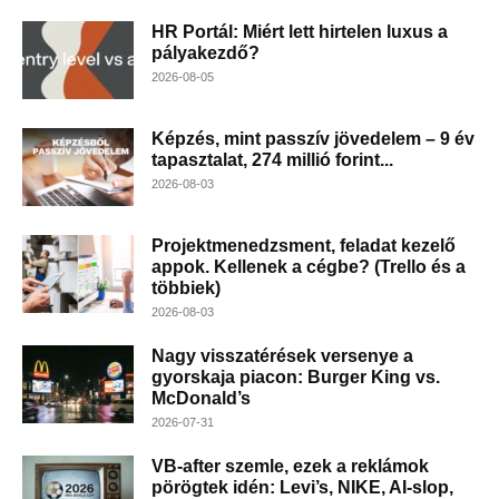
HR Portál: Miért lett hirtelen luxus a
pályakezdő?
2026-08-05
Képzés, mint passzív jövedelem – 9 év
tapasztalat, 274 millió forint...
2026-08-03
Projektmenedzsment, feladat kezelő
appok. Kellenek a cégbe? (Trello és a
többiek)
2026-08-03
Nagy visszatérések versenye a
gyorskaja piacon: Burger King vs.
McDonald’s
2026-07-31
VB-after szemle, ezek a reklámok
pörögtek idén: Levi’s, NIKE, AI-slop,