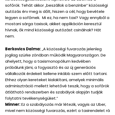
sofőrök. Tehát akkor „beszállok a benzinbe” közösségi
autózás érv meg is dőlt, hiszen a cél, hogy bevétele
legyen a sofőrnek. Mi ez, ha nem taxi? Vagy ennyiből a
mostani sárga taxisok, akiket applikáción keresztül
hívnak, ők mind közösségi autózást csinálnak? Hát
nem.
Berkovics Dalma:
„A közösségi fuvarozás jelenleg
jogilag szürke zónában működik Magyarországon. De
ahelyett, hogy a taxismonopólium kedvében
próbálunk járni, a fogyasztó és az új generációs
vállalkozók érdekeit kellene inkább szem előtt tartani.
Ehhez olyan kereteket kialakítani, amelyek minimális
adminisztráció mellett lehetővé teszik, hogy a sofőrök
átlátható rendszerben és szabályok alapján tudják
folytatni tevékenységüket.”
Minner:
Ez a szabályozás már létezik, vagyis az Uber,
mivel nem közösségi fuvarozás, ezért a taxirendelet rá