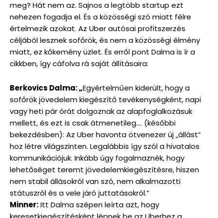
meg? Hát nem az. Sajnos a legtöbb startup ezt
nehezen fogadja el. És a közösségi szó miatt félre
értelmezik azokat. Az Uber autósai profitszerzés
céljából lesznek sofőrök, és nem a közösségi élmény
miatt, ez kőkemény üzlet. És erről pont Dalma is ír a
cikkben, így cáfolva rá saját állításaira:
Berkovics Dalma: „
Egyértelműen kiderült, hogy a
sofőrök jövedelem kiegészítő tevékenységként, napi
vagy heti pár órát dolgoznak az alapfoglalkozásuk
mellett, és ezt is csak átmenetileg…. (későbbi
bekezdésben): Az Uber havonta ötvenezer új „állást”
hoz létre világszinten. Legalábbis így szól a hivatalos
kommunikációjuk. Inkább úgy fogalmaznék, hogy
lehetőséget teremt jövedelemkiegészítésre, hiszen
nem stabil állásokról van szó, nem alkalmazotti
státuszról és a vele járó juttatásokról.”
Minner:
Itt Dalma szépen leírta azt, hogy
keresetkiegészítésként lépnek be az Uberhez a