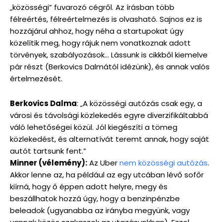
„közösségi” fuvarozó cégről. Az írásban több
félreértés, félreértelmezés is olvasható. Sajnos ez is
hozzájárul ahhoz, hogy néha a startupokat úgy
közelítik meg, hogy rájuk nem vonatkoznak adott
törvények, szabályozások… Lássunk is cikkből kiemelve
pár részt (Berkovics Dalmától idézünk), és annak valós
értelmezését.
Berkovics Dalma
: „A közösségi autózás csak egy, a
városi és távolsági közlekedés egyre diverzifikáltabbá
váló lehetőségei közül. Jól kiegészíti a tömeg
közlekedést, és alternatívát teremt annak, hogy saját
autót tartsunk fent.”
Minner (vélemény):
Az Uber
nem közösségi autózás
.
Akkor lenne az, ha például az egy utcában lévő sofőr
kiírná, hogy ő éppen adott helyre, megy és
beszállhatok hozzá úgy, hogy a benzinpénzbe
beleadok (ugyanabba az irányba megyünk, vagy