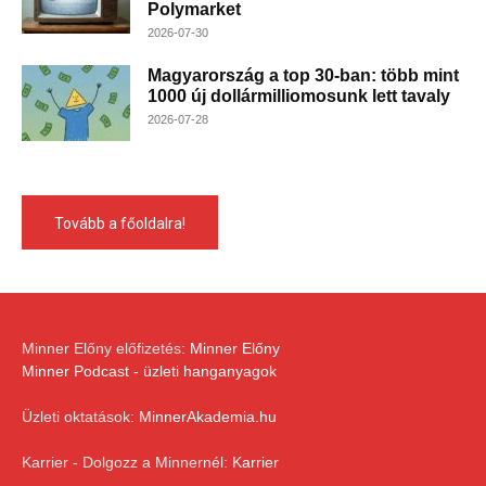
Polymarket
2026-07-30
Magyarország a top 30-ban: több mint
1000 új dollármilliomosunk lett tavaly
2026-07-28
Tovább a főoldalra!
Minner Előny előfizetés:
Minner Előny
Minner Podcast - üzleti hanganyagok
Üzleti oktatások:
MinnerAkademia.hu
Karrier - Dolgozz a Minnernél:
Karrier