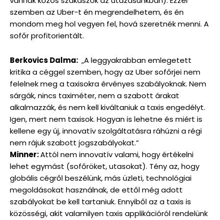
vannak közös szakaszok az utazásunkban). Ezzel
szemben az Uber-t én megrendelhetem, és én
mondom meg hol vegyen fel, hová szeretnék menni. A
sofőr profitorientált.
Berkovics Dalma:
„A leggyakrabban emlegetett
kritika a céggel szemben, hogy az Uber sofőrjei nem
felelnek meg a taxisokra érvényes szabályoknak. Nem
sárgák, nincs taximéter, nem a szabott árakat
alkalmazzák, és nem kell kiváltaniuk a taxis engedélyt.
Igen, mert nem taxisok. Hogyan is lehetne és miért is
kellene egy új, innovatív szolgáltatásra ráhúzni a régi
nem rájuk szabott jogszabályokat.”
Minner:
Attól nem innovatív valami, hogy értékelni
lehet egymást (sofőröket, utasokat). Tény az, hogy
globális cégről beszélünk, más üzleti, technológiai
megoldásokat használnak, de ettől még adott
szabályokat be kell tartaniuk. Ennyiből az a taxis is
közösségi, akit valamilyen taxis applikációról rendelünk