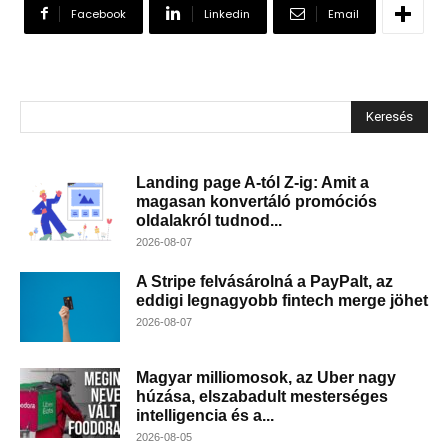
Facebook
Linkedin
Email
Keresés
Landing page A-tól Z-ig: Amit a
magasan konvertáló promóciós
oldalakról tudnod...
2026-08-07
A Stripe felvásárolná a PayPalt, az
eddigi legnagyobb fintech merge jöhet
2026-08-07
Magyar milliomosok, az Uber nagy
húzása, elszabadult mesterséges
intelligencia és a...
2026-08-05