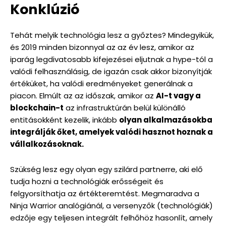
Konklúzió
Tehát melyik technológia lesz a győztes? Mindegyikük,
és 2019 minden bizonnyal az az év lesz, amikor az
iparág legdivatosabb kifejezései eljutnak a hype-tól a
valódi felhasználásig, de igazán csak akkor bizonyítják
értéküket, ha valódi eredményeket generálnak a
piacon. Elmúlt az az időszak, amikor az
AI-t vagy a
blockchain-t
az infrastruktúrán belül különálló
entitásokként kezelik, inkább
olyan alkalmazásokba
integrálják őket, amelyek valódi hasznot hoznak a
vállalkozásoknak.
Szükség lesz egy olyan egy szilárd partnerre, aki elő
tudja hozni a technológiák erősségeit és
felgyorsíthatja az értékteremtést. Megmaradva a
Ninja Warrior analógiánál, a versenyzők (technológiák)
edzője egy teljesen integrált felhőhöz hasonlít, amely