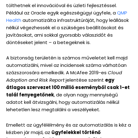
tölthetnek el innovációval és üzleti fejlesztéssel.
Például az Oracle egyik egészségügyi ügyfele, a
QMP
Health
automatizálta infrastruktúráját, hogy leállások
nélkül végezhessék el a szükséges beállításokat és
javításokat, ami sokkal gyorsabb válaszidőt és
döntéseket jelent – a betegeknek is.
A biztonság területén is számos műveletet kell majd
automatizálni, mivel az incidensek száma várhatóan
százszorosára emelkedik. A McAfee 2019-es
Cloud
Adoption and Risk Report
jelentése szerint
egy
átlagos szervezet 100 millió eseményből csak 1-et
talál fenyegetőnek
, de olyan nagy mennyiségű
adatot kell átvizsgálni, hogy automatizálás nélkül
lehetetlen lesz megtalálni a veszélyeket.
Emellett az ügyfélélmény és az automatizálás is kéz a
kézben jár majd, az
ügyfelekkel történő