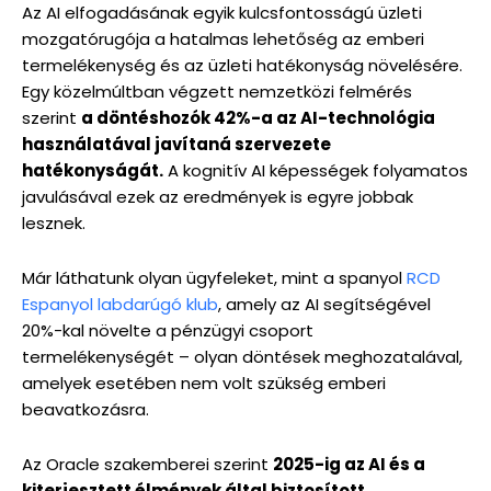
Az AI elfogadásának egyik kulcsfontosságú üzleti
mozgatórugója a hatalmas lehetőség az emberi
termelékenység és az üzleti hatékonyság növelésére.
Egy közelmúltban végzett nemzetközi felmérés
szerint
a döntéshozók 42%-a az AI-technológia
használatával javítaná szervezete
hatékonyságát.
A kognitív AI képességek folyamatos
javulásával ezek az eredmények is egyre jobbak
lesznek.
Már láthatunk olyan ügyfeleket, mint a spanyol
RCD
Espanyol labdarúgó klub
, amely az AI segítségével
20%-kal növelte a pénzügyi csoport
termelékenységét – olyan döntések meghozatalával,
amelyek esetében nem volt szükség emberi
beavatkozásra.
Az Oracle szakemberei szerint
2025-ig az AI és a
kiterjesztett élmények által biztosított