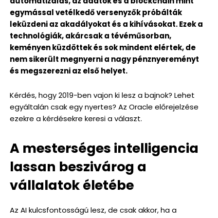
automatizálás, az adatok és a blockchain mint
egymással vetélkedő versenyzők próbálták
leküzdeni az akadályokat és a kihívásokat. Ezek a
technológiák, akárcsak a tévéműsorban,
keményen küzdöttek és sok mindent elértek, de
nem sikerült megnyerni a nagy pénznyereményt
és megszerezni az első helyet.
Kérdés, hogy 2019-ben vajon ki lesz a bajnok? Lehet
egyáltalán csak egy nyertes? Az Oracle előrejelzése
ezekre a kérdésekre keresi a választ.
A mesterséges intelligencia
lassan beszivárog a
vállalatok életébe
Az AI kulcsfontosságú lesz, de csak akkor, ha a