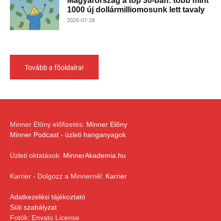
Magyarország a top 30-ban: több mint
1000 új dollármilliomosunk lett tavaly
2026-07-28
Tovább a főoldalra!
Minner Előny előfizetés:
Minner Előny
Minner Podcast - üzleti hanganyagok
Üzleti oktatások:
MinnerAkademia.hu
Karrier - Dolgozz a Minnernél:
Karrier
Adatkezelési tájékoztató
Süti szabályzat
Fotók: Envato License