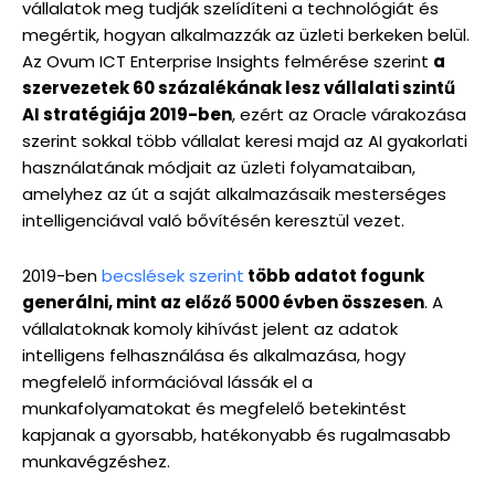
vállalatok meg tudják szelídíteni a technológiát és
megértik, hogyan alkalmazzák az üzleti berkeken belül.
Az Ovum ICT Enterprise Insights felmérése szerint
a
szervezetek 60 százalékának lesz vállalati szintű
AI stratégiája 2019-ben
, ezért az Oracle várakozása
szerint sokkal több vállalat keresi majd az AI gyakorlati
használatának módjait az üzleti folyamataiban,
amelyhez az út a saját alkalmazásaik mesterséges
intelligenciával való bővítésén keresztül vezet.
2019-ben
becslések szerint
több adatot fogunk
generálni, mint az előző 5000 évben összesen
. A
vállalatoknak komoly kihívást jelent az adatok
intelligens felhasználása és alkalmazása, hogy
megfelelő információval lássák el a
munkafolyamatokat és megfelelő betekintést
kapjanak a gyorsabb, hatékonyabb és rugalmasabb
munkavégzéshez.