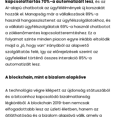
kapcsolattartás 70%-a automatizált lesz
, és az
AI-alapú chatbotok az ügyfélélmények új korszakát
hozzák el. Manapság már a vállalkozások 89%-a
használ hangasszisztenst az ügyfélszolgálatokhoz, és
a vállalati ügyfélszolgálatok 69%-a használ chatbotot
a zökkenőmentes kapcsolatteremtéshez. Ez a
folyamat szinte minden piacon egyre inkább eltolódik
majd a „jó, hogy van” irányából az alapvető
szolgáltatás felé, így az előrejelzések szerint az
ügyfelekkel történő összes interakció 85%-a
automatizált lesz.
A blockchain, mint a bizalom alapköve
A technológia végre kilépett az újdonság státuszából
és a bitcoinhoz kapcsolódó bizalmatlanság
légköréből. A blockchain 2019-ben nemcsak
elfogadottabb lesz az üzleti életben, hanem az
átláthatóság és a bizalom alapjává válik, amely a