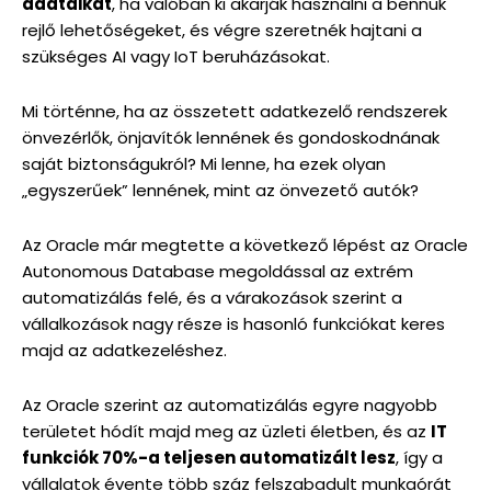
adataikat
, ha valóban ki akarják használni a bennük
rejlő lehetőségeket, és végre szeretnék hajtani a
szükséges AI vagy IoT beruházásokat.
Mi történne, ha az összetett adatkezelő rendszerek
önvezérlők, önjavítók lennének és gondoskodnának
saját biztonságukról? Mi lenne, ha ezek olyan
„egyszerűek” lennének, mint az önvezető autók?
Az Oracle már megtette a következő lépést az Oracle
Autonomous Database megoldással az extrém
automatizálás felé, és a várakozások szerint a
vállalkozások nagy része is hasonló funkciókat keres
majd az adatkezeléshez.
Az Oracle szerint az automatizálás egyre nagyobb
területet hódít majd meg az üzleti életben, és az
IT
funkciók 70%-a teljesen automatizált lesz
, így a
vállalatok évente több száz felszabadult munkaórát