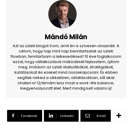
Mándó Milán
Azt az üzleti blogot írom, amit én is szívesen olvasnék. A
célom, hogy nap mint nap benntartsalak az üzleti
flowban, fenntartsam a lelkesedésed! 10 éve foglalkozom
azzal, hogy vállalkozások működését fejlesztem, újítom
meg. Imádom az üzleti statisztikákat, stratégiákat,
kutatásokat és ezeket mind összekapcsolni. És ebben
segítek neked a cikkekben, oktatásokban, sőt akár
chaten is! Új témám lesz most a work-life balance,
kiegyensúlyozott élet. Mert mindig kell valami új!
Facebook
Linkedin
Email