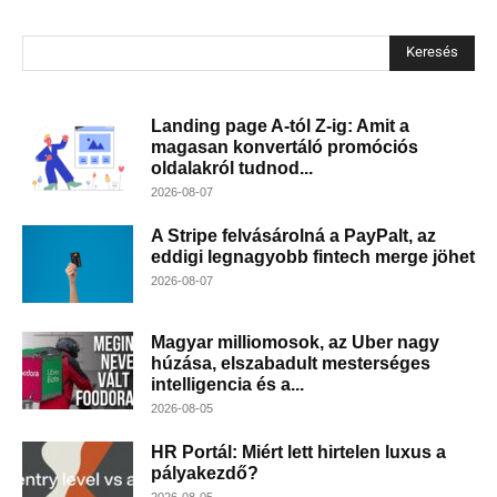
Keresés
Landing page A-tól Z-ig: Amit a
magasan konvertáló promóciós
oldalakról tudnod...
2026-08-07
A Stripe felvásárolná a PayPalt, az
eddigi legnagyobb fintech merge jöhet
2026-08-07
Magyar milliomosok, az Uber nagy
húzása, elszabadult mesterséges
intelligencia és a...
2026-08-05
HR Portál: Miért lett hirtelen luxus a
pályakezdő?
2026-08-05