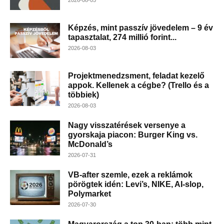
Képzés, mint passzív jövedelem – 9 év
tapasztalat, 274 millió forint...
2026-08-03
Projektmenedzsment, feladat kezelő
appok. Kellenek a cégbe? (Trello és a
többiek)
2026-08-03
Nagy visszatérések versenye a
gyorskaja piacon: Burger King vs.
McDonald’s
2026-07-31
VB-after szemle, ezek a reklámok
pörögtek idén: Levi’s, NIKE, AI-slop,
Polymarket
2026-07-30