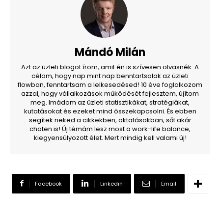
Mándó Milán
Azt az üzleti blogot írom, amit én is szívesen olvasnék. A
célom, hogy nap mint nap benntartsalak az üzleti
flowban, fenntartsam a lelkesedésed! 10 éve foglalkozom
azzal, hogy vállalkozások működését fejlesztem, újítom
meg. Imádom az üzleti statisztikákat, stratégiákat,
kutatásokat és ezeket mind összekapcsolni. És ebben
segítek neked a cikkekben, oktatásokban, sőt akár
chaten is! Új témám lesz most a work-life balance,
kiegyensúlyozott élet. Mert mindig kell valami új!
Facebook
Linkedin
Email