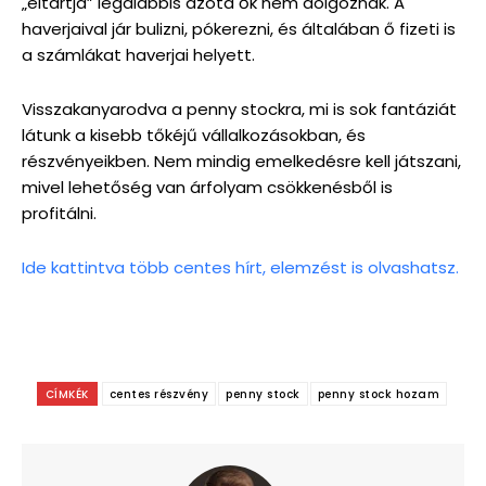
„eltartja” legalábbis azóta ők nem dolgoznak. A
haverjaival jár bulizni, pókerezni, és általában ő fizeti is
a számlákat haverjai helyett.
Visszakanyarodva a penny stockra, mi is sok fantáziát
látunk a kisebb tőkéjű vállalkozásokban, és
részvényeikben. Nem mindig emelkedésre kell játszani,
mivel lehetőség van árfolyam csökkenésből is
profitálni.
Ide kattintva több centes hírt, elemzést is olvashatsz.
CÍMKÉK
centes részvény
penny stock
penny stock hozam