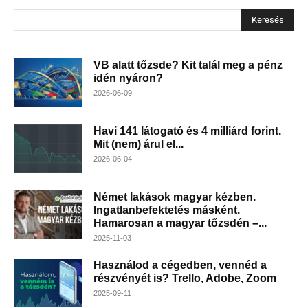
Keresés
VB alatt tőzsde? Kit talál meg a pénz
idén nyáron?
2026-06-09
Havi 141 látogató és 4 milliárd forint.
Mit (nem) árul el...
2026-06-04
Német lakások magyar kézben.
Ingatlanbefektetés másként.
Hamarosan a magyar tőzsdén –...
2025-11-03
Használod a cégedben, vennéd a
részvényét is? Trello, Adobe, Zoom
2025-09-11