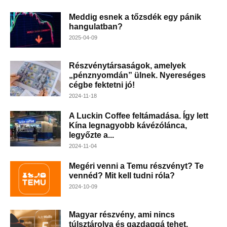
Meddig esnek a tőzsdék egy pánik
hangulatban?
2025-04-09
Részvénytársaságok, amelyek
„pénznyomdán” ülnek. Nyereséges
cégbe fektetni jó!
2024-11-18
A Luckin Coffee feltámadása. Így lett
Kína legnagyobb kávézólánca,
legyőzte a...
2024-11-04
Megéri venni a Temu részvényt? Te
vennéd? Mit kell tudni róla?
2024-10-09
Magyar részvény, ami nincs
túlsztárolva és gazdaggá tehet.