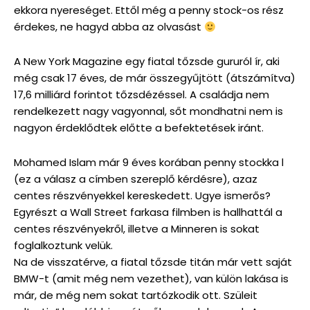
ekkora nyereséget. Ettől még a penny stock-os rész
érdekes, ne hagyd abba az olvasást
A New York Magazine egy fiatal tőzsde gururól ír, aki
még csak 17 éves, de már összegyűjtött (átszámítva)
17,6 milliárd forintot tőzsdézéssel. A családja nem
rendelkezett nagy vagyonnal, sőt mondhatni nem is
nagyon érdeklődtek előtte a befektetések iránt.
Mohamed Islam már 9 éves korában penny stockka l
(ez a válasz a címben szereplő kérdésre), azaz
centes részvényekkel kereskedett. Ugye ismerős?
Egyrészt a Wall Street farkasa filmben is hallhattál a
centes részvényekről, illetve a Minneren is sokat
foglalkoztunk velük.
Na de visszatérve, a fiatal tőzsde titán már vett saját
BMW-t (amit még nem vezethet), van külön lakása is
már, de még nem sokat tartózkodik ott. Szüleit