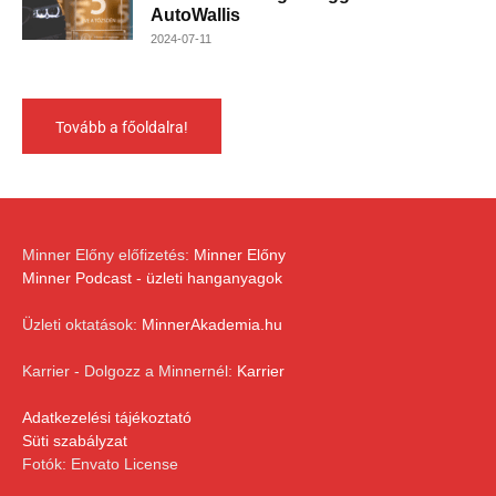
AutoWallis
2024-07-11
Tovább a főoldalra!
Minner Előny előfizetés:
Minner Előny
Minner Podcast - üzleti hanganyagok
Üzleti oktatások:
MinnerAkademia.hu
Karrier - Dolgozz a Minnernél:
Karrier
Adatkezelési tájékoztató
Süti szabályzat
Fotók: Envato License