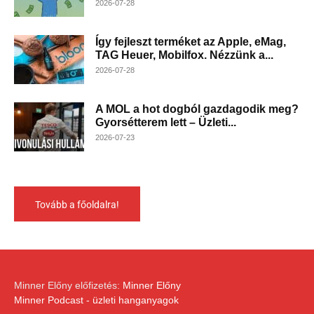
2026-07-28
Így fejleszt terméket az Apple, eMag,
TAG Heuer, Mobilfox. Nézzünk a...
2026-07-28
A MOL a hot dogból gazdagodik meg?
Gyorsétterem lett – Üzleti...
2026-07-23
Tovább a főoldalra!
Minner Előny előfizetés:
Minner Előny
Minner Podcast - üzleti hanganyagok