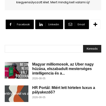
kiegyensúlyozott élet. Mert mindig kell valami új!
Facebook
Linkedin
Email
Keresés
Magyar milliomosok, az Uber nagy
húzása, elszabadult mesterséges
intelligencia és a...
2026-08-05
HR Portál: Miért lett hirtelen luxus a
pályakezdő?
2026-08-05