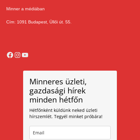
Minner a médiában
Cím: 1091 Budapest, Üllői út. 55.
Facebook
Instagram
YouTube
Minneres üzleti,
gazdasági hírek
minden hétfőn
Hétfőnként küldünk neked üzleti
hírszemlét. Tegyél minket próbára!