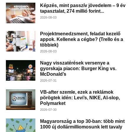
Képzés, mint passzív jövedelem – 9 év
tapasztalat, 274 millió forint...
2026-08-03
Projektmenedzsment, feladat kezelő
appok. Kellenek a cégbe? (Trello és a
többiek)
2026-08-03
Nagy visszatérések versenye a
gyorskaja piacon: Burger King vs.
McDonald’s
2026-07-31
VB-after szemle, ezek a reklámok
pörögtek idén: Levi’s, NIKE, AI-slop,
Polymarket
2026-07-30
Magyarország a top 30-ban: több mint
1000 új dollármilliomosunk lett tavaly