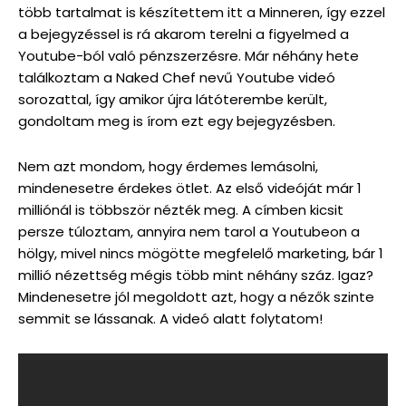
több tartalmat is készítettem itt a Minneren, így ezzel
a bejegyzéssel is rá akarom terelni a figyelmed a
Youtube-ból való pénzszerzésre. Már néhány hete
találkoztam a Naked Chef nevű Youtube videó
sorozattal, így amikor újra látóterembe került,
gondoltam meg is írom ezt egy bejegyzésben.
Nem azt mondom, hogy érdemes lemásolni,
mindenesetre érdekes ötlet. Az első videóját már 1
milliónál is többször nézték meg. A címben kicsit
persze túloztam, annyira nem tarol a Youtubeon a
hölgy, mivel nincs mögötte megfelelő marketing, bár 1
millió nézettség mégis több mint néhány száz. Igaz?
Mindenesetre jól megoldott azt, hogy a nézők szinte
semmit se lássanak. A videó alatt folytatom!