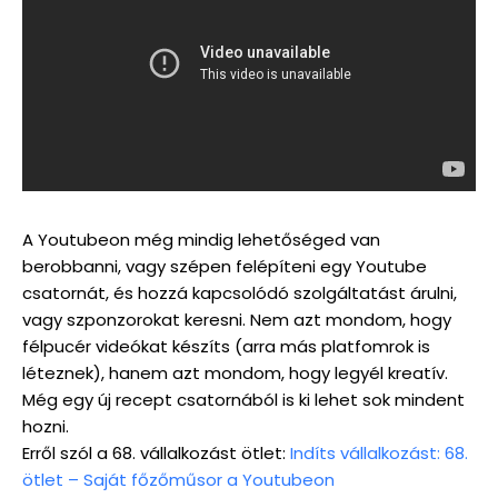
A Youtubeon még mindig lehetőséged van
berobbanni, vagy szépen felépíteni egy Youtube
csatornát, és hozzá kapcsolódó szolgáltatást árulni,
vagy szponzorokat keresni. Nem azt mondom, hogy
félpucér videókat készíts (arra más platfomrok is
léteznek), hanem azt mondom, hogy legyél kreatív.
Még egy új recept csatornából is ki lehet sok mindent
hozni.
Erről szól a 68. vállalkozást ötlet:
Indíts vállalkozást: 68.
ötlet – Saját főzőműsor a Youtubeon