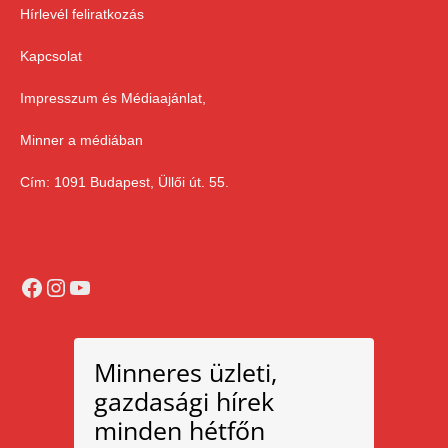
Hírlevél feliratkozás
Kapcsolat
Impresszum és Médiaajánlat,
Minner a médiában
Cím: 1091 Budapest, Üllői út. 55.
Facebook
Instagram
YouTube
Minneres üzleti,
gazdasági hírek
minden hétfőn