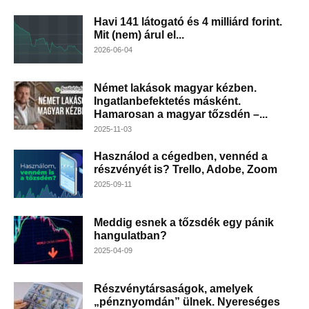
Havi 141 látogató és 4 milliárd forint.
Mit (nem) árul el...
2026-06-04
Német lakások magyar kézben.
Ingatlanbefektetés másként.
Hamarosan a magyar tőzsdén –...
2025-11-03
Használod a cégedben, vennéd a
részvényét is? Trello, Adobe, Zoom
2025-09-11
Meddig esnek a tőzsdék egy pánik
hangulatban?
2025-04-09
Részvénytársaságok, amelyek
„pénznyomdán” ülnek. Nyereséges