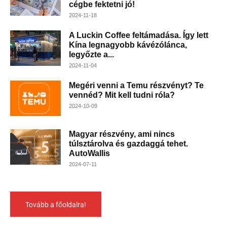
cégbe fektetni jó!
2024-11-18
A Luckin Coffee feltámadása. Így lett
Kína legnagyobb kávézólánca,
legyőzte a...
2024-11-04
Megéri venni a Temu részvényt? Te
vennéd? Mit kell tudni róla?
2024-10-09
Magyar részvény, ami nincs
túlsztárolva és gazdaggá tehet.
AutoWallis
2024-07-11
Tovább a főoldalra!