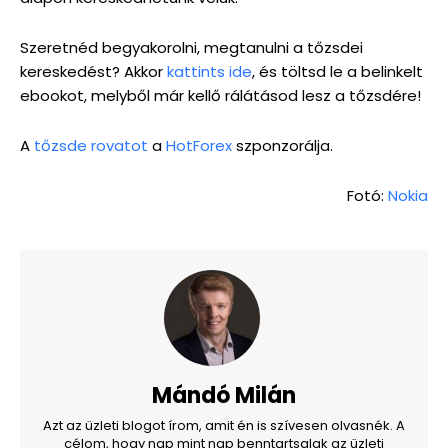
Szeretnéd begyakorolni, megtanulni a tőzsdei
kereskedést? Akkor
kattints ide
, és töltsd le a belinkelt
ebookot, melyből már kellő rálátásod lesz a tőzsdére!
A
tőzsde rovatot
a
HotForex
szponzorálja.
Fotó:
Nokia
Mándó Milán
Azt az üzleti blogot írom, amit én is szívesen olvasnék. A
célom, hogy nap mint nap benntartsalak az üzleti