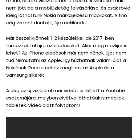
az idő, és újra visszatérhet a piacra. A Microsoftnak
nem jött be a mobilüzletág felvásárlása, és csak rövid
ideig láthattunk Nokia márkajelzésű mobilokat. A finn
cég viszont döntött, újra nekilendül.
Már ősszel kijönnek 1-2 készülékkel, de 2017-ben
turbózzák fel újra az eladásokat. Akár még mázlijuk is
lehet? Az iPhone eladások már nem nőnek, újat nem
tud felmutatni az Apple, így húzhatnak valami újat a
Nokiások. Persze nehéz megtörni az Apple és a
Samsung sikerét.
A cég az új víziójáról már videót is feltett a Youtube
csatornájára, melyben elvétve láthatóak is mobilok,
tabletek. Videó alatt folytatom!