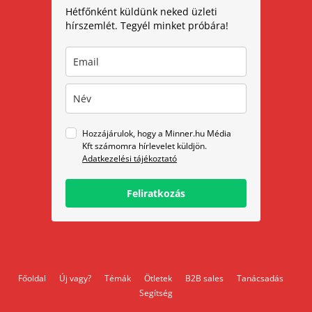
Hétfőnként küldünk neked üzleti
hírszemlét. Tegyél minket próbára!
Hozzájárulok, hogy a Minner.hu Média
Kft számomra hírlevelet küldjön.
Adatkezelési tájékoztató
Feliratkozás
Főoldal
Új vagy?
Témák
Ötletek
B2B sales
Tanácsadás
Segítség