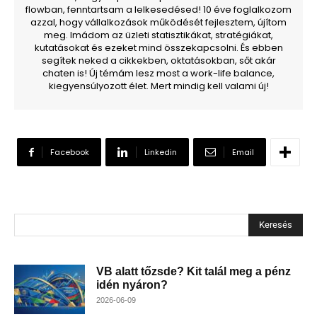
flowban, fenntartsam a lelkesedésed! 10 éve foglalkozom
azzal, hogy vállalkozások működését fejlesztem, újítom
meg. Imádom az üzleti statisztikákat, stratégiákat,
kutatásokat és ezeket mind összekapcsolni. És ebben
segítek neked a cikkekben, oktatásokban, sőt akár
chaten is! Új témám lesz most a work-life balance,
kiegyensúlyozott élet. Mert mindig kell valami új!
Facebook
Linkedin
Email
Keresés
VB alatt tőzsde? Kit talál meg a pénz
idén nyáron?
2026-06-09