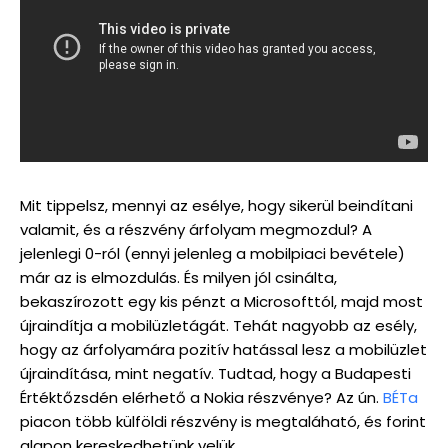
Mit tippelsz, mennyi az esélye, hogy sikerül beindítani
valamit, és a részvény árfolyam megmozdul? A
jelenlegi 0-ról (ennyi jelenleg a mobilpiaci bevétele)
már az is elmozdulás. És milyen jól csinálta,
bekaszírozott egy kis pénzt a Microsofttól, majd most
újraindítja a mobilüzletágát. Tehát nagyobb az esély,
hogy az árfolyamára pozitív hatással lesz a mobilüzlet
újraindítása, mint negatív. Tudtad, hogy a Budapesti
Értéktőzsdén elérhető a Nokia részvénye? Az ún.
BÉTa
piacon több külföldi részvény is megtaláható, és forint
alapon kereskedhetünk velük.