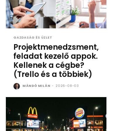
GAZDASÁG ÉS ÜZLET
Projektmenedzsment,
feladat kezelő appok.
Kellenek a cégbe?
(Trello és a többiek)
MÁNDÓ MILÁN
-
2026-08-03