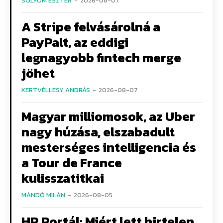
SÓLYOM ESZTER
-
2026-08-07
A Stripe felvásárolná a
PayPalt, az eddigi
legnagyobb fintech merge
jöhet
KERTVÉLLESY ANDRÁS
-
2026-08-07
Magyar milliomosok, az Uber
nagy húzása, elszabadult
mesterséges intelligencia és
a Tour de France
kulisszatitkai
MÁNDÓ MILÁN
-
2026-08-05
HR Portál: Miért lett hirtelen