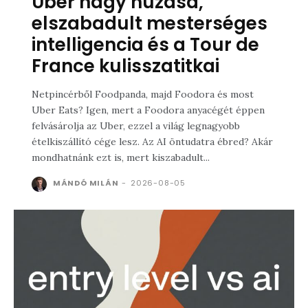
Uber nagy húzása,
elszabadult mesterséges
intelligencia és a Tour de
France kulisszatitkai
Netpincérből Foodpanda, majd Foodora és most
Uber Eats? Igen, mert a Foodora anyacégét éppen
felvásárolja az Uber, ezzel a világ legnagyobb
ételkiszállító cége lesz. Az AI öntudatra ébred? Akár
mondhatnánk ezt is, mert kiszabadult...
MÁNDÓ MILÁN
-
2026-08-05