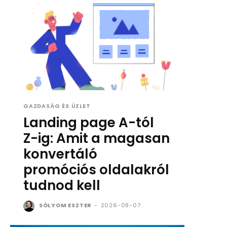
GAZDASÁG ÉS ÜZLET
Landing page A-tól
Z-ig: Amit a magasan
konvertáló
promóciós oldalakról
tudnod kell
SÓLYOM ESZTER
-
2026-08-07