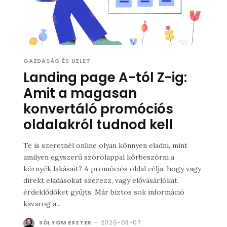
GAZDASÁG ÉS ÜZLET
Landing page A-tól Z-ig:
Amit a magasan
konvertáló promóciós
oldalakról tudnod kell
Te is szeretnél online olyan könnyen eladni, mint
amilyen egyszerű szórólappal körbeszórni a
környék lakásait? A promóciós oldal célja, hogy vagy
direkt eladásokat szerezz, vagy elővásárlókat,
érdeklődőket gyűjts. Már biztos sok információ
kavarog a...
SÓLYOM ESZTER
-
2026-08-07