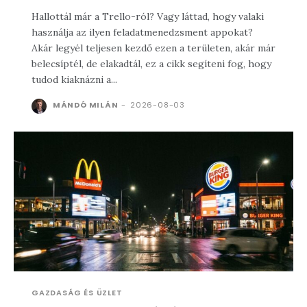
Hallottál már a Trello-ról? Vagy láttad, hogy valaki
használja az ilyen feladatmenedzsment appokat?
Akár legyél teljesen kezdő ezen a területen, akár már
belecsíptél, de elakadtál, ez a cikk segíteni fog, hogy
tudod kiaknázni a...
MÁNDÓ MILÁN
-
2026-08-03
GAZDASÁG ÉS ÜZLET