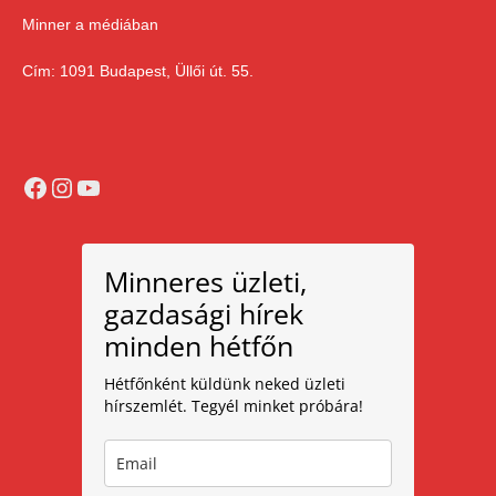
Minner a médiában
Cím: 1091 Budapest, Üllői út. 55.
Facebook
Instagram
YouTube
Minneres üzleti,
gazdasági hírek
minden hétfőn
Hétfőnként küldünk neked üzleti
hírszemlét. Tegyél minket próbára!