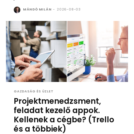
MÁNDÓ MILÁN
-
2026-08-03
GAZDASÁG ÉS ÜZLET
Projektmenedzsment,
feladat kezelő appok.
Kellenek a cégbe? (Trello
és a többiek)