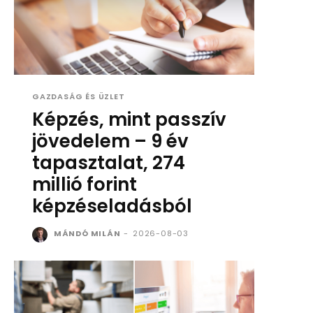
GAZDASÁG ÉS ÜZLET
Képzés, mint passzív
jövedelem – 9 év
tapasztalat, 274
millió forint
képzéseladásból
MÁNDÓ MILÁN
-
2026-08-03