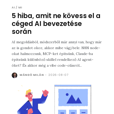
AI / MI
5 hiba, amit ne kövess el a
céged AI bevezetése
során
AI megoldásból, módszerből már annyi van, hogy már
az is gondot okoz, akkor mibe vágj bele. N8N node-
okat halmozzunk, MCP-ket építsünk, Claude-ba
építsünk különböző skillel rendelkező AI agent-
öket? És akkor még a vibe code-olásról...
MÁNDÓ MILÁN
-
2026-08-07