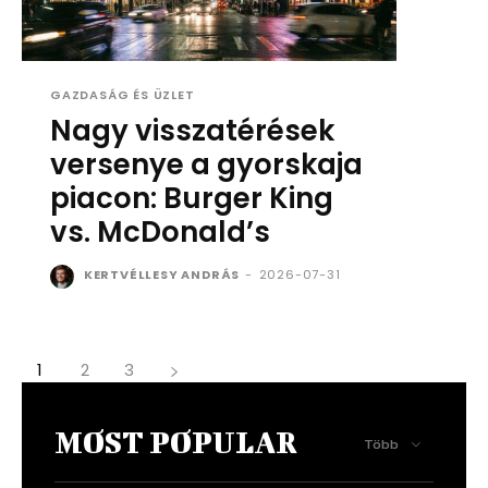
GAZDASÁG ÉS ÜZLET
Nagy visszatérések
versenye a gyorskaja
piacon: Burger King
vs. McDonald’s
KERTVÉLLESY ANDRÁS
-
2026-07-31
1
2
3
MOST POPULAR
Több