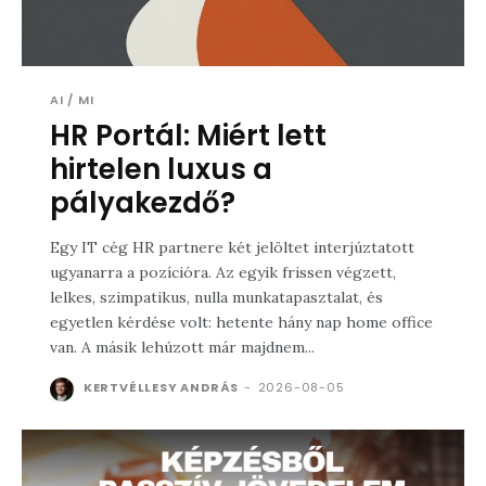
AI / MI
HR Portál: Miért lett
hirtelen luxus a
pályakezdő?
Egy IT cég HR partnere két jelöltet interjúztatott
ugyanarra a pozícióra. Az egyik frissen végzett,
lelkes, szimpatikus, nulla munkatapasztalat, és
egyetlen kérdése volt: hetente hány nap home office
van. A másik lehúzott már majdnem...
KERTVÉLLESY ANDRÁS
-
2026-08-05