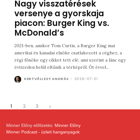
Nagy visszatérések
versenye a gyorskaja
piacon: Burger King vs.
McDonald’s
2021-ben, amikor Tom Curtis, a Burger King mai
amerikai és kanadai elnöke csatlakozott a céghez, a
régi főnöke egy cikket tett elé, ami szerint a lánc egy
évtizeden belül eltűnik a térképről. Öt évvel...
KERTVÉLLESY ANDRÁS
-
2026-07-31
1
2
3
Minner Előny előfizetés:
Minner Előny
Minner Podcast - üzleti hanganyagok