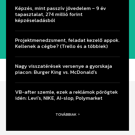
Képzés, mint passzív jövedelem – 9 év
tapasztalat, 274 millió forint
képzéseladásból
Projektmenedzsment, feladat kezelő appok.
Kellenek a cégbe? (Trello és a többiek)
Nagy visszatérések versenye a gyorskaja
piacon: Burger King vs. McDonald’s
VB-after szemle, ezek a reklámok pörögtek
idén: Levi’s, NIKE, AI-slop, Polymarket
TOVÁBBIAK