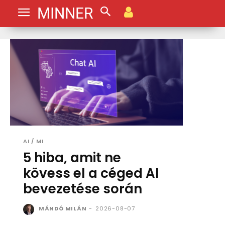
MINNER
AI / MI
5 hiba, amit ne
kövess el a céged AI
bevezetése során
MÁNDÓ MILÁN
-
2026-08-07