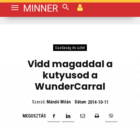
MINNER
Gazdaság és üzlet
Vidd magaddal a
kutyusod a
WunderCarral
Dátum
Szerző:
Mándó Milán
2014-10-11
MEGOSZTÁS