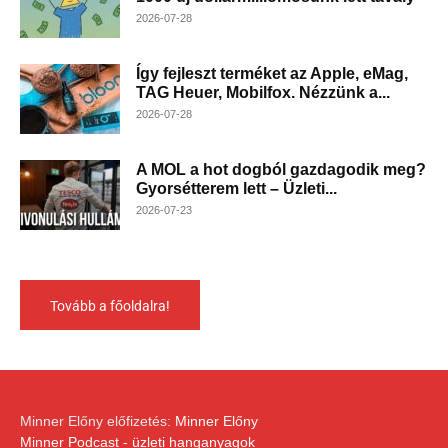
2026-07-28
Így fejleszt terméket az Apple, eMag,
TAG Heuer, Mobilfox. Nézzünk a...
2026-07-28
A MOL a hot dogból gazdagodik meg?
Gyorsétterem lett – Üzleti...
2026-07-23
Tovább a főoldalra!
Minner Előny előfizetés:
Minner Előny
Minner Podcast - üzleti hanganyagok