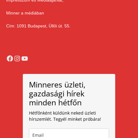
Impresszum és Médiaajánlat,
Minner a médiában
Cím: 1091 Budapest, Üllői út. 55.
Facebook
Instagram
YouTube
Minneres üzleti,
gazdasági hírek
minden hétfőn
Hétfőnként küldünk neked üzleti
hírszemlét. Tegyél minket próbára!