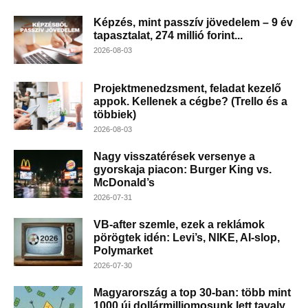
Képzés, mint passzív jövedelem – 9 év
tapasztalat, 274 millió forint...
2026-08-03
Projektmenedzsment, feladat kezelő
appok. Kellenek a cégbe? (Trello és a
többiek)
2026-08-03
Nagy visszatérések versenye a
gyorskaja piacon: Burger King vs.
McDonald’s
2026-07-31
VB-after szemle, ezek a reklámok
pörögtek idén: Levi’s, NIKE, AI-slop,
Polymarket
2026-07-30
Magyarország a top 30-ban: több mint
1000 új dollármilliomosunk lett tavaly