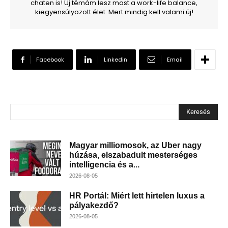
chaten is! Új témám lesz most a work-life balance,
kiegyensúlyozott élet. Mert mindig kell valami új!
Facebook
Linkedin
Email
Keresés
Magyar milliomosok, az Uber nagy
húzása, elszabadult mesterséges
intelligencia és a...
2026-08-05
HR Portál: Miért lett hirtelen luxus a
pályakezdő?
2026-08-05