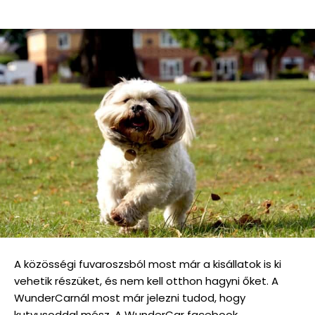
A közösségi fuvaroszsból most már a kisállatok is ki
vehetik részüket, és nem kell otthon hagyni őket. A
WunderCarnál most már jelezni tudod, hogy
kutyusoddal mész. A WunderCar facebook