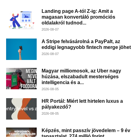
Landing page A-tól Z-ig: Amit a
magasan konvertáló promóciós
oldalakról tudnod...
2026-08-07
A Stripe felvásárolná a PayPalt, az
eddigi legnagyobb fintech merge jöhet
2026-08-07
Magyar milliomosok, az Uber nagy
húzása, elszabadult mesterséges
intelligencia és a...
2026-08-05
HR Portál: Miért lett hirtelen luxus a
pályakezdő?
2026-08-05
Képzés, mint passzív jövedelem – 9 év
tapasztalat, 274 millió forint...