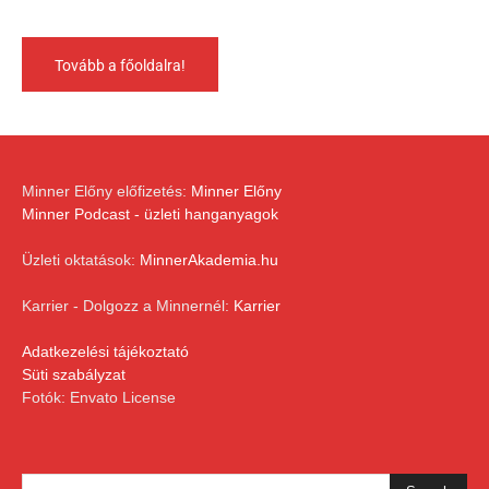
Tovább a főoldalra!
Minner Előny előfizetés:
Minner Előny
Minner Podcast - üzleti hanganyagok
Üzleti oktatások:
MinnerAkademia.hu
Karrier - Dolgozz a Minnernél:
Karrier
Adatkezelési tájékoztató
Süti szabályzat
Fotók: Envato License