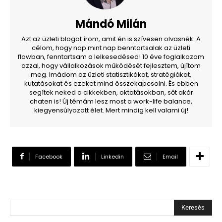
Mándó Milán
Azt az üzleti blogot írom, amit én is szívesen olvasnék. A
célom, hogy nap mint nap benntartsalak az üzleti
flowban, fenntartsam a lelkesedésed! 10 éve foglalkozom
azzal, hogy vállalkozások működését fejlesztem, újítom
meg. Imádom az üzleti statisztikákat, stratégiákat,
kutatásokat és ezeket mind összekapcsolni. És ebben
segítek neked a cikkekben, oktatásokban, sőt akár
chaten is! Új témám lesz most a work-life balance,
kiegyensúlyozott élet. Mert mindig kell valami új!
Facebook
Linkedin
Email
Keresés