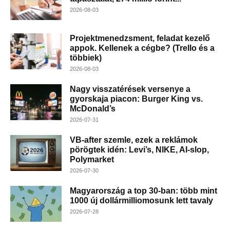
2026-08-03
Projektmenedzsment, feladat kezelő
appok. Kellenek a cégbe? (Trello és a
többiek)
2026-08-03
Nagy visszatérések versenye a
gyorskaja piacon: Burger King vs.
McDonald’s
2026-07-31
VB-after szemle, ezek a reklámok
pörögtek idén: Levi’s, NIKE, AI-slop,
Polymarket
2026-07-30
Magyarország a top 30-ban: több mint
1000 új dollármilliomosunk lett tavaly
2026-07-28