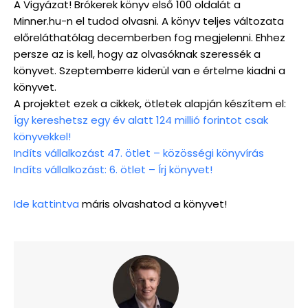
A Vigyázat! Brókerek könyv első 100 oldalát a
Minner.hu-n el tudod olvasni. A könyv teljes változata
előreláthatólag decemberben fog megjelenni. Ehhez
persze az is kell, hogy az olvasóknak szeressék a
könyvet. Szeptemberre kiderül van e értelme kiadni a
könyvet.
A projektet ezek a cikkek, ötletek alapján készítem el:
Így kereshetsz egy év alatt 124 millió forintot csak
könyvekkel!
Indíts vállalkozást 47. ötlet – közösségi könyvírás
Indíts vállalkozást: 6. ötlet – Írj könyvet!
Ide kattintva
máris olvashatod a könyvet!