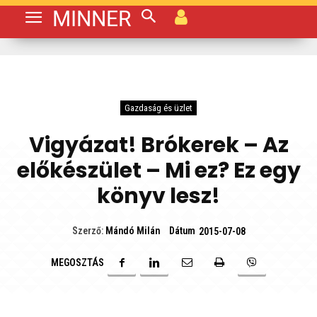
MINNER
Gazdaság és üzlet
Vigyázat! Brókerek – Az
előkészület – Mi ez? Ez egy
könyv lesz!
Dátum
Szerző:
Mándó Milán
2015-07-08
MEGOSZTÁS