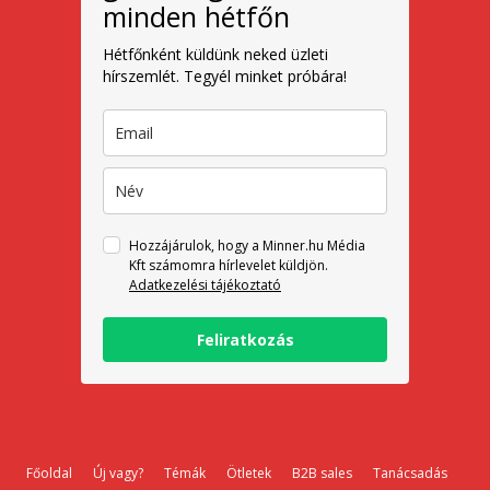
minden hétfőn
Hétfőnként küldünk neked üzleti
hírszemlét. Tegyél minket próbára!
Hozzájárulok, hogy a Minner.hu Média
Kft számomra hírlevelet küldjön.
Adatkezelési tájékoztató
Feliratkozás
Főoldal
Új vagy?
Témák
Ötletek
B2B sales
Tanácsadás