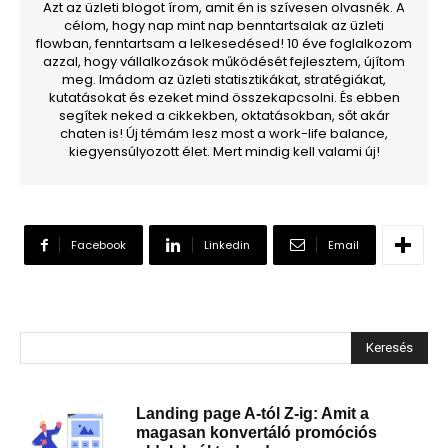
Azt az üzleti blogot írom, amit én is szívesen olvasnék. A
célom, hogy nap mint nap benntartsalak az üzleti
flowban, fenntartsam a lelkesedésed! 10 éve foglalkozom
azzal, hogy vállalkozások működését fejlesztem, újítom
meg. Imádom az üzleti statisztikákat, stratégiákat,
kutatásokat és ezeket mind összekapcsolni. És ebben
segítek neked a cikkekben, oktatásokban, sőt akár
chaten is! Új témám lesz most a work-life balance,
kiegyensúlyozott élet. Mert mindig kell valami új!
Facebook
Linkedin
Email
Keresés
Landing page A-tól Z-ig: Amit a
magasan konvertáló promóciós