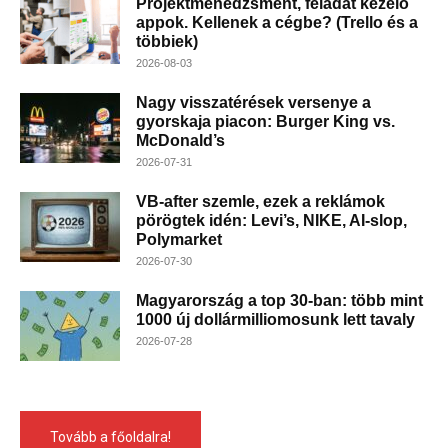
Projektmenedzsment, feladat kezelő
appok. Kellenek a cégbe? (Trello és a
többiek)
2026-08-03
Nagy visszatérések versenye a
gyorskaja piacon: Burger King vs.
McDonald’s
2026-07-31
VB-after szemle, ezek a reklámok
pörögtek idén: Levi’s, NIKE, AI-slop,
Polymarket
2026-07-30
Magyarország a top 30-ban: több mint
1000 új dollármilliomosunk lett tavaly
2026-07-28
Tovább a főoldalra!