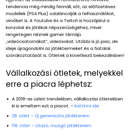
tendencia még mindig fennáll, sőt, az előfizetéses
modellek (PS4 Plus) odaláncolják a felhasználókat,
vevőket is. A Youtube és a Twitch is hozzájárul a
konzolok és játékok népszerűségéhez, mivel
rengetegen néznek gamer témájú
„videócsatornákat”, videósokat. Utóbbi is jó piac, de
ideje újragondolni az játéktermeket és a fiatalok
szórakoztatását is. Ötletek a következő bekezdésben!
Vállalkozási ötletek, melyekkel
erre a piacra léphetsz:
A 2018-as üzleti trendekben, vállalkozási ötletekben
ki is emeltem ezt a piacot. –
kattints ide
28. ötlet – Új generációs játékterem
118. ötlet – Utazó, mozgó játékterem