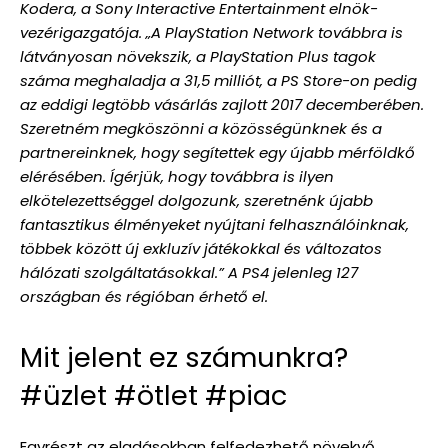
Kodera, a Sony Interactive Entertainment elnök-
vezérigazgatója. „A PlayStation Network továbbra is
látványosan növekszik, a PlayStation Plus tagok
száma meghaladja a 31,5 milliót, a PS Store-on pedig
az eddigi legtöbb vásárlás zajlott 2017 decemberében.
Szeretném megköszönni a közösségünknek és a
partnereinknek, hogy segítettek egy újabb mérföldkő
elérésében. Ígérjük, hogy továbbra is ilyen
elkötelezettséggel dolgozunk, szeretnénk újabb
fantasztikus élményeket nyújtani felhasználóinknak,
többek között új exkluzív játékokkal és változatos
hálózati szolgáltatásokkal.” A PS4 jelenleg 127
országban és régióban érhető el.
Mit jelent ez számunkra?
#üzlet #ötlet #piac
Egyrészt az eladásokban felfedezhető növekvő