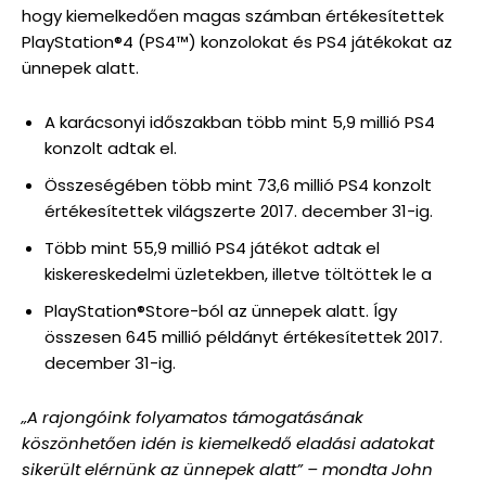
hogy kiemelkedően magas számban értékesítettek
PlayStation®4 (PS4™) konzolokat és PS4 játékokat az
ünnepek alatt.
A karácsonyi időszakban több mint 5,9 millió PS4
konzolt adtak el.
Összeségében több mint 73,6 millió PS4 konzolt
értékesítettek világszerte 2017. december 31-ig.
Több mint 55,9 millió PS4 játékot adtak el
kiskereskedelmi üzletekben, illetve töltöttek le a
PlayStation®Store-ból az ünnepek alatt. Így
összesen 645 millió példányt értékesítettek 2017.
december 31-ig.
„A rajongóink folyamatos támogatásának
köszönhetően idén is kiemelkedő eladási adatokat
sikerült elérnünk az ünnepek alatt” – mondta John