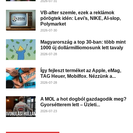
2026-07-31
VB-after szemle, ezek a reklámok
pörögtek idén: Levi’s, NIKE, AI-slop,
Polymarket
2026-07-30
Magyarország a top 30-ban: több mint
1000 új dollármilliomosunk lett tavaly
2026-07-28
Így fejleszt terméket az Apple, eMag,
TAG Heuer, Mobilfox. Nézzünk a...
2026-07-28
A MOL a hot dogból gazdagodik meg?
Gyorsétterem lett – Üzleti...
2026-07-23