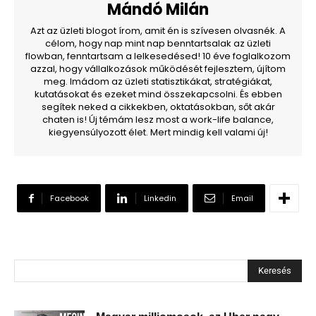
Mándó Milán
Azt az üzleti blogot írom, amit én is szívesen olvasnék. A
célom, hogy nap mint nap benntartsalak az üzleti
flowban, fenntartsam a lelkesedésed! 10 éve foglalkozom
azzal, hogy vállalkozások működését fejlesztem, újítom
meg. Imádom az üzleti statisztikákat, stratégiákat,
kutatásokat és ezeket mind összekapcsolni. És ebben
segítek neked a cikkekben, oktatásokban, sőt akár
chaten is! Új témám lesz most a work-life balance,
kiegyensúlyozott élet. Mert mindig kell valami új!
Facebook
Linkedin
Email
Keresés