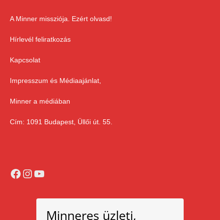
A Minner missziója. Ezért olvasd!
Hírlevél feliratkozás
Kapcsolat
Impresszum és Médiaajánlat,
Minner a médiában
Cím: 1091 Budapest, Üllői út. 55.
Facebook
Instagram
YouTube
Minneres üzleti,