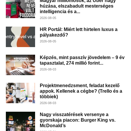
Magyar milliomosok, az Uber nagy
húzása, elszabadult mesterséges
intelligencia és a...
2026-08-05
HR Portál: Miért lett hirtelen luxus a
pályakezdő?
2026-08-05
Képzés, mint passzív jövedelem – 9 év
tapasztalat, 274 millió forint...
2026-08-03
Projektmenedzsment, feladat kezelő
appok. Kellenek a cégbe? (Trello és a
többiek)
2026-08-03
Nagy visszatérések versenye a
gyorskaja piacon: Burger King vs.
McDonald’s