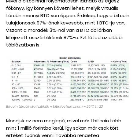
Mivel a bitcoinnál folyamatosan látható az egész
főkönyv, így könnyen követni lehet, melyik virtuális
tárcán mennyi BTC van éppen. Érdekes, hogy a bitcoin
tulajdonosok 97%-ának kevesebb, mint 1 BTC-je van,
viszont a maradék 3%-nál van a BTC dollárban
kifejezett összértékének 87%-a. Ezt látod az alábbi
táblázatban is.
Bitcoin tárcák statisztikák – bitinfocharts.com – 2017. 11. 23
Mondjuk ez nem meglepő, mivel már 1 bitcoin több
mint 1 millió forintba kerül, így sokan már csak tört
értéket tudnak venni. Továbbá rengeteg