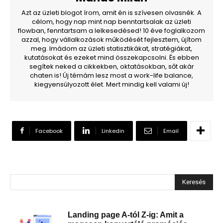
Azt az üzleti blogot írom, amit én is szívesen olvasnék. A
célom, hogy nap mint nap benntartsalak az üzleti
flowban, fenntartsam a lelkesedésed! 10 éve foglalkozom
azzal, hogy vállalkozások működését fejlesztem, újítom
meg. Imádom az üzleti statisztikákat, stratégiákat,
kutatásokat és ezeket mind összekapcsolni. És ebben
segítek neked a cikkekben, oktatásokban, sőt akár
chaten is! Új témám lesz most a work-life balance,
kiegyensúlyozott élet. Mert mindig kell valami új!
Facebook
Linkedin
Email
Keresés
Landing page A-tól Z-ig: Amit a