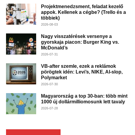
Projektmenedzsment, feladat kezelő
appok. Kellenek a cégbe? (Trello és a
többiek)
2026-08-03
Nagy visszatérések versenye a
gyorskaja piacon: Burger King vs.
McDonald’s
2026-07-31
VB-after szemle, ezek a reklámok
pörögtek idén: Levi’s, NIKE, AI-slop,
Polymarket
2026-07-30
Magyarország a top 30-ban: több mint
1000 új dollármilliomosunk lett tavaly
2026-07-28