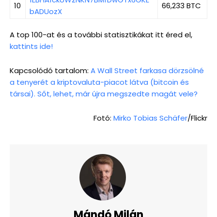
10
66,233 BTC
bADUozX
A top 100-at és a további statisztikákat itt éred el,
kattints ide!
Kapcsolódó tartalom:
A Wall Street farkasa dörzsölné
a tenyerét a kriptovaluta-piacot látva (bitcoin és
társai). Sőt, lehet, már újra megszedte magát vele?
Fotó:
Mirko Tobias Schäfer
/Flickr
Mándó Milán