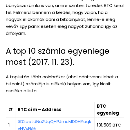
bányászszámla is van, amire szintén töredék BTC kerül
fel. Felmerül bennem a kérdés, hogy vajon, ha a
nagyok el akarnák adni a bitcoinjukat, lenne-e elég
vevő? Egy pánik esetén elég nagyot zuhanna így az
árfolyam.
A top 10 számla egyenlege
most (2017. 11. 23).
A toplistán több coinbróker (ahol adni-venni lehet a
bitcoint) számlája is előkelő helyen van, így kicsit
csalóka a lista.
BTC
#
BTC cím – Address
egyenleg
3D2oetdNuZUqQHPJmcMDDHYoqk
1
131,589 BTC
yNVsFk9r