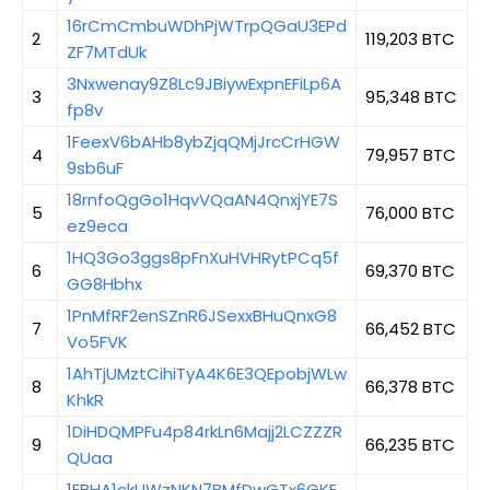
16rCmCmbuWDhPjWTrpQGaU3EPd
2
119,203 BTC
ZF7MTdUk
3Nxwenay9Z8Lc9JBiywExpnEFiLp6A
3
95,348 BTC
fp8v
1FeexV6bAHb8ybZjqQMjJrcCrHGW
4
79,957 BTC
9sb6uF
18rnfoQgGo1HqvVQaAN4QnxjYE7S
5
76,000 BTC
ez9eca
1HQ3Go3ggs8pFnXuHVHRytPCq5f
6
69,370 BTC
GG8Hbhx
1PnMfRF2enSZnR6JSexxBHuQnxG8
7
66,452 BTC
Vo5FVK
1AhTjUMztCihiTyA4K6E3QEpobjWLw
8
66,378 BTC
KhkR
1DiHDQMPFu4p84rkLn6Majj2LCZZZR
9
66,235 BTC
QUaa
1EBHA1ckUWzNKN7BMfDwGTx6GKE