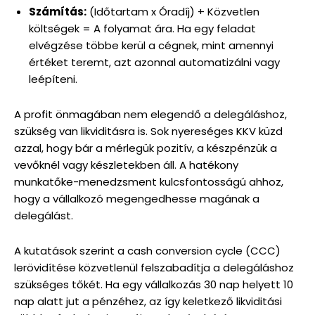
Számítás:
(Időtartam x Óradíj) + Közvetlen
költségek = A folyamat ára. Ha egy feladat
elvégzése többe kerül a cégnek, mint amennyi
értéket teremt, azt azonnal automatizálni vagy
leépíteni.
A profit önmagában nem elegendő a delegáláshoz,
szükség van likviditásra is. Sok nyereséges KKV küzd
azzal, hogy bár a mérlegük pozitív, a készpénzük a
vevőknél vagy készletekben áll. A hatékony
munkatőke-menedzsment kulcsfontosságú ahhoz,
hogy a vállalkozó megengedhesse magának a
delegálást.
A kutatások szerint a cash conversion cycle (CCC)
lerövidítése közvetlenül felszabadítja a delegáláshoz
szükséges tőkét. Ha egy vállalkozás 30 nap helyett 10
nap alatt jut a pénzéhez, az így keletkező likviditási