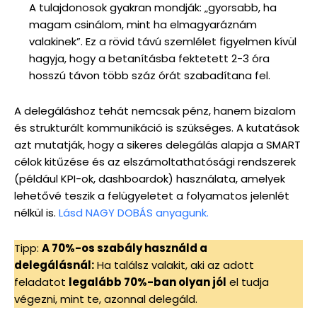
A tulajdonosok gyakran mondják: „gyorsabb, ha
magam csinálom, mint ha elmagyaráznám
valakinek”. Ez a rövid távú szemlélet figyelmen kívül
hagyja, hogy a betanításba fektetett 2-3 óra
hosszú távon több száz órát szabadítana fel.
A delegáláshoz tehát nemcsak pénz, hanem bizalom
és strukturált kommunikáció is szükséges. A kutatások
azt mutatják, hogy a sikeres delegálás alapja a SMART
célok kitűzése és az elszámoltathatósági rendszerek
(például KPI-ok, dashboardok) használata, amelyek
lehetővé teszik a felügyeletet a folyamatos jelenlét
nélkül is.
Lásd NAGY DOBÁS anyagunk.
Tipp:
A 70%-os szabály használd a
delegálásnál:
Ha találsz valakit, aki az adott
feladatot
legalább 70%-ban olyan jól
el tudja
végezni, mint te, azonnal delegáld.