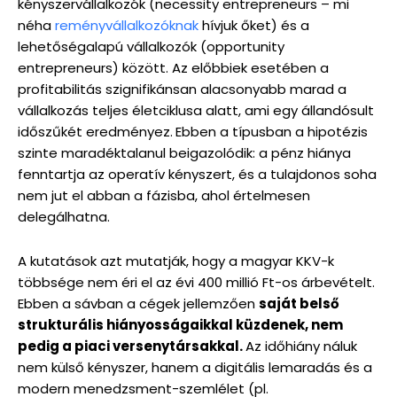
kényszervállalkozók (necessity entrepreneurs – mi
néha
reményvállalkozóknak
hívjuk őket) és a
lehetőségalapú vállalkozók (opportunity
entrepreneurs) között. Az előbbiek esetében a
profitabilitás szignifikánsan alacsonyabb marad a
vállalkozás teljes életciklusa alatt, ami egy állandósult
időszűkét eredményez.
Ebben a típusban a hipotézis
szinte maradéktalanul beigazolódik: a pénz hiánya
fenntartja az operatív kényszert, és a tulajdonos soha
nem jut el abban a fázisba, ahol értelmesen
delegálhatna.
A kutatások azt mutatják, hogy a magyar KKV-k
többsége nem éri el az évi 400 millió Ft-os árbevételt.
Ebben a sávban a cégek jellemzően
saját belső
strukturális hiányosságaikkal küzdenek, nem
pedig a piaci versenytársakkal.
Az időhiány náluk
nem külső kényszer, hanem a digitális lemaradás és a
modern menedzsment-szemlélet (pl.