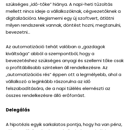
szükséges „idő-tőke” hiánya. A napi-heti tűzoltás
mellett nincs ideje a vállalkozóknak, cégvezetőknek a
digitalizációra. Megismerni egy új szoftvert, átlátni
milyen rendszerek vannak, döntést hozni, megtanulni,
bevezetni…
Az automatizáció tehát valóban a „gazdagok
kiváltsága” abból a szempontból, hogy a
bevezetéshez szükséges anyagi és szellemi tőke csak
a profitábilisabb szinteken áll rendelkezésre. Az
„automatizációs rés” éppen ott a legmélyebb, ahol a
vállalkozó a leginkább rászorulna az idő
felszabadítására, de a napi túlélés elemészti az
összes rendelkezésre álló erőforrást.
Delegálás
A hipotézis egyik sarkalatos pontja, hogy ha van pénz,