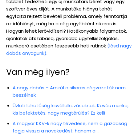
többlet fedezheti egy új munkatárs bérét vagy egy
szoftver éves díját. A munkatőke hiánya tehát
egyfajta rejtett bevételi probléma, amely fenntartja
az időhiányt, még ha a cég egyébként sikeres is.
Hogyan lehet lerövidíteni? Hatékonyabb folyamatok,
ajánlatok átszabása, gyorsabb ügyfélkiszolgálás,
munkaerő esetében feszesebb heti rutinok
(lásd nagy
dobás anyagunk)
.
Van még ilyen?
A nagy dobás – Amiről a sikeres cégvezetők nem
beszélnek
Üzleti lehetőség kisvállalkozásoknak. Kevés munka,
kis befektetés, nagy megtérülés? Ez kell!
A magyar KKV-k nagy tévedése, nem a gazdaság
fogja vissza a növekedést, hanem a …