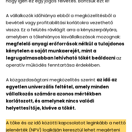
hogy igen ez egy jogos felvetés. Bontsuk ezt ki!
A vállalkozók időhiánya ebből a megközelítésből a
bevételi vagy profitabilitási korlátokra vezethető
vissza. Ez a felütés rávilágít arra a kényszerpályára,
amelyben a tőkehiányos kisvállalkozások mozognak:
megfelelő anyagi erőforrások nélkül a tulajdonos
kénytelen a saját munkaerejét, mint a
legrugalmasabban lehívható tőkét beáldozni
az
operatív működés fenntartása érdekében.
A közgazdaságtani megközelítés szerint
az idő az
egyetlen univerzális feltétel, amely minden
vállalkozás számára azonos mértékben
korlátozott, és amelynek nincs valódi
helyettesítője, kivéve a tőkét.
A tőke és az idő közötti kapcsolatot leginkább a nettó
jelenérték (NPV) logikáján keresztül lehet megérteni