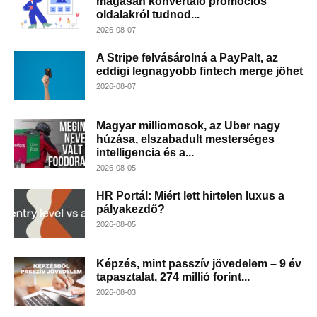
magasan konvertáló promóciós
oldalakról tudnod...
2026-08-07
A Stripe felvásárolná a PayPalt, az
eddigi legnagyobb fintech merge jöhet
2026-08-07
Magyar milliomosok, az Uber nagy
húzása, elszabadult mesterséges
intelligencia és a...
2026-08-05
HR Portál: Miért lett hirtelen luxus a
pályakezdő?
2026-08-05
Képzés, mint passzív jövedelem – 9 év
tapasztalat, 274 millió forint...
2026-08-03