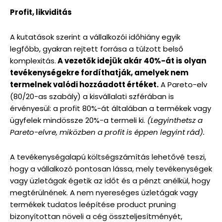
Profit, likviditás
A kutatások szerint a vállalkozói időhiány egyik
legfőbb, gyakran rejtett forrása a túlzott belső
komplexitás.
A vezetők idejük akár 40%-át is olyan
tevékenységekre fordíthatják, amelyek nem
termelnek valódi hozzáadott értéket.
A Pareto-elv
(80/20-as szabály) a kisvállalati szférában is
érvényesül: a profit 80%-át általában a termékek vagy
ügyfelek mindössze 20%-a termeli ki.
(Legyinthetsz a
Pareto-elvre, miközben a profit is éppen legyint rád).
A tevékenységalapú költségszámítás lehetővé teszi,
hogy a vállalkozó pontosan lássa, mely tevékenységek
vagy üzletágak égetik az időt és a pénzt anélkül, hogy
megtérülnének. A nem nyereséges üzletágak vagy
termékek tudatos leépítése product pruning
bizonyítottan növeli a cég összteljesítményét,