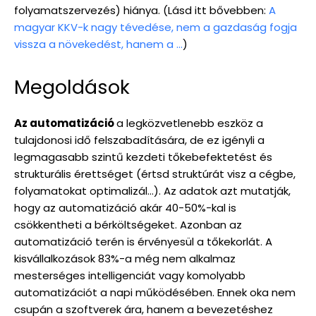
folyamatszervezés) hiánya. (Lásd itt bővebben:
A
magyar KKV-k nagy tévedése, nem a gazdaság fogja
vissza a növekedést, hanem a …
)
Megoldások
Az automatizáció
a legközvetlenebb eszköz a
tulajdonosi idő felszabadítására, de ez igényli a
legmagasabb szintű kezdeti tőkebefektetést és
strukturális érettséget (értsd struktúrát visz a cégbe,
folyamatokat optimalizál…). Az adatok azt mutatják,
hogy az automatizáció akár 40-50%-kal is
csökkentheti a bérköltségeket. Azonban az
automatizáció terén is érvényesül a tőkekorlát. A
kisvállalkozások 83%-a még nem alkalmaz
mesterséges intelligenciát vagy komolyabb
automatizációt a napi működésében. Ennek oka nem
csupán a szoftverek ára, hanem a bevezetéshez