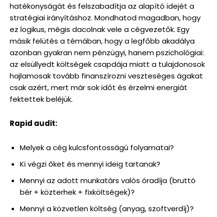
hatékonyságát és felszabadítja az alapító idejét a
stratégiai irányításhoz. Mondhatod magadban, hogy
ez logikus, mégis dacolnak vele a cégvezetők. Egy
másik felütés a témában, hogy a legfőbb akadálya
azonban gyakran nem pénzügyi, hanem pszichológiai:
az elsüllyedt költségek csapdája miatt a tulajdonosok
hajlamosak tovább finanszírozni veszteséges ágakat
csak azért, mert már sok időt és érzelmi energiát
fektettek beléjük.
Rapid audit:
Melyek a cég kulcsfontosságú folyamatai?
Ki végzi őket és mennyi ideig tartanak?
Mennyi az adott munkatárs valós óradíja (bruttó
bér + közterhek + fixköltségek)?
Mennyi a közvetlen költség (anyag, szoftverdíj)?