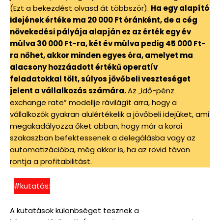
(Ezt a bekezdést olvasd át többször).
Ha egy alapító
idejének értéke ma 20 000 Ft óránként, de a cég
növekedési pályája alapján ez az érték egy év
múlva 30 000 Ft-ra, két év múlva pedig 45 000 Ft-
ra nőhet, akkor minden egyes óra, amelyet ma
alacsony hozzáadott értékű operatív
feladatokkal tölt, súlyos jövőbeli veszteséget
jelent a vállalkozás számára.
Az „idő-pénz
exchange rate” modellje rávilágít arra, hogy a
vállalkozók gyakran alulértékelik a jövőbeli idejüket, ami
megakadályozza őket abban, hogy már a korai
szakaszban befektessenek a delegálásba vagy az
automatizációba, még akkor is, ha az rövid távon
rontja a profitabilitást.
#kutatás:
A kutatások különbséget tesznek a