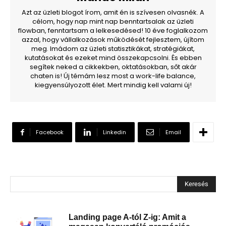
Azt az üzleti blogot írom, amit én is szívesen olvasnék. A
célom, hogy nap mint nap benntartsalak az üzleti
flowban, fenntartsam a lelkesedésed! 10 éve foglalkozom
azzal, hogy vállalkozások működését fejlesztem, újítom
meg. Imádom az üzleti statisztikákat, stratégiákat,
kutatásokat és ezeket mind összekapcsolni. És ebben
segítek neked a cikkekben, oktatásokban, sőt akár
chaten is! Új témám lesz most a work-life balance,
kiegyensúlyozott élet. Mert mindig kell valami új!
Facebook
Linkedin
Email
Keresés
Landing page A-tól Z-ig: Amit a