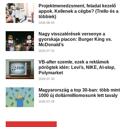
Projektmenedzsment, feladat kezelő
appok. Kellenek a cégbe? (Trello és a
többiek)
2026-08-03
Nagy visszatérések versenye a
gyorskaja piacon: Burger King vs.
McDonald’s
2026-07-31
VB-after szemle, ezek a reklámok
pörögtek idén: Levi’s, NIKE, AI-slop,
Polymarket
2026-07-30
Magyarország a top 30-ban: több mint
1000 új dollármilliomosunk lett tavaly
2026-07-28