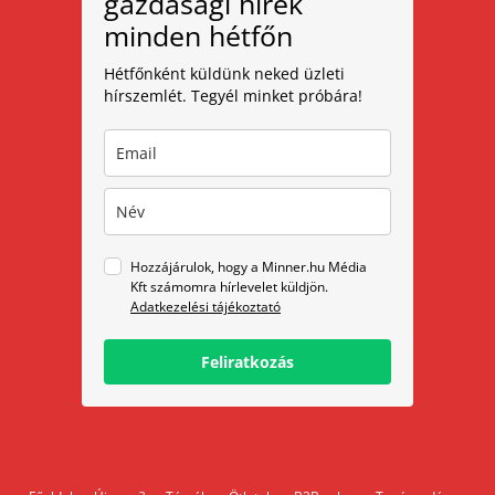
gazdasági hírek
minden hétfőn
Hétfőnként küldünk neked üzleti
hírszemlét. Tegyél minket próbára!
Hozzájárulok, hogy a Minner.hu Média
Kft számomra hírlevelet küldjön.
Adatkezelési tájékoztató
Feliratkozás