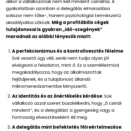
akkor a vállalkozónak nem kell mindent csinálnia. A
gyakorlatban azonban a delegálás elmaradása
sokszor nem tőke-, hanem pszichológiai természetű
akadályokba ütközik.
Még a profitábilis cégek
tulajdonosai is gyakran „idő-szegények”
maradnak az alábbi tényezők miatt:
A perfekcionizmus és a kontrollvesztés félelme
:
Sok vezető úgy véli, senki nem tudja olyan jól
elvégezni a feladatot, mint ő. Ez a szemléletmód
megakadályozza, hogy az alkalmazottak
fejlődjenek, és a tulajdonost állandó
mikromenedzsmentbe kényszeríti.
Az identitás és az önértékelés kérdése
: Sok
vállalkozó azzal szeret büszkélkedni, hogy „ő csinál
mindent”, és a delegálást a gyengeség vagy a
fontosság elvesztéseként éli meg.
A delegálás mint befektetés félreértelmezése
: