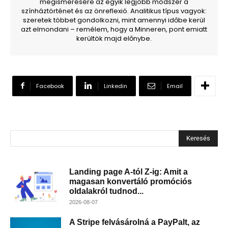
megismerésére az egyik legjobb módszer a
színháztörténet és az önreflexió. Analitikus típus vagyok:
szeretek többet gondolkozni, mint amennyi időbe kerül
azt elmondani – remélem, hogy a Minneren, pont emiatt
kerültök majd előnybe.
Facebook
Linkedin
Email
Keresés
Landing page A-tól Z-ig: Amit a
magasan konvertáló promóciós
oldalakról tudnod...
2026-08-07
A Stripe felvásárolná a PayPalt, az