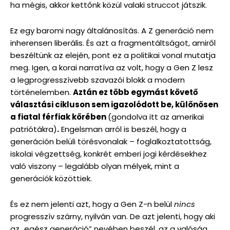
ha mégis, akkor kettőnk közül valaki struccot játszik.
Ez egy baromi nagy általánosítás. A Z generáció nem
inherensen liberális. És azt a fragmentáltságot, amiről
beszéltünk az elején, pont ez a politikai vonal mutatja
meg. Igen, a korai narratíva az volt, hogy a Gen Z lesz
a legprogresszívebb szavazói blokk a modern
történelemben.
Aztán ez több egymást követő
választási cikluson sem igazolódott be, különösen
a fiatal férfiak körében
(gondolva itt az amerikai
patriótákra)
.
Engelsman arról is beszél, hogy a
generáción belüli törésvonalak – foglalkoztatottság,
iskolai végzettség, konkrét emberi jogi kérdésekhez
való viszony – legalább olyan mélyek, mint a
generációk közöttiek.
És ez nem jelenti azt, hogy a Gen Z-n belül
nincs
progresszív szárny, nyilván van. De azt jelenti, hogy aki
az „egész generáció” nevében beszél, az a valóság