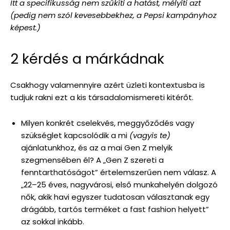
Itt a specifikusság nem szűkíti a hatást, mélyíti azt
(pedig nem szól kevesebbekhez, a Pepsi kampányhoz
képest.)
2 kérdés a márkádnak
Csakhogy valamennyire azért üzleti kontextusba is
tudjuk rakni ezt a kis társadalomismereti kitérőt.
Milyen konkrét cselekvés, meggyőződés vagy
szükséglet kapcsolódik a mi
(vagyis te)
ajánlatunkhoz, és az a mai Gen Z melyik
szegmensében él? A „Gen Z szereti a
fenntarthatóságot” értelemszerűen nem válasz. A
„22–25 éves, nagyvárosi, első munkahelyén dolgozó
nők, akik havi egyszer tudatosan választanak egy
drágább, tartós terméket a fast fashion helyett”
az sokkal inkább.