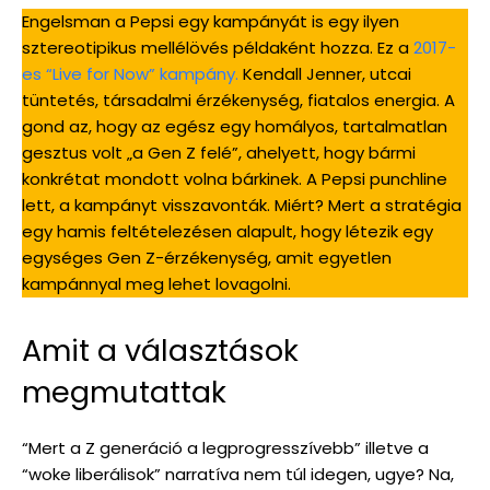
Engelsman a Pepsi egy kampányát is egy ilyen
sztereotipikus mellélövés példaként hozza. Ez a
2017-
es “Live for Now” kampány.
Kendall Jenner, utcai
tüntetés, társadalmi érzékenység, fiatalos energia. A
gond az, hogy az egész egy homályos, tartalmatlan
gesztus volt „a Gen Z felé”, ahelyett, hogy bármi
konkrétat mondott volna bárkinek. A Pepsi punchline
lett, a kampányt visszavonták. Miért? Mert a stratégia
egy hamis feltételezésen alapult, hogy létezik egy
egységes Gen Z-érzékenység, amit egyetlen
kampánnyal meg lehet lovagolni.
Amit a választások
megmutattak
“Mert a Z generáció a legprogresszívebb” illetve a
“woke liberálisok” narratíva nem túl idegen, ugye? Na,