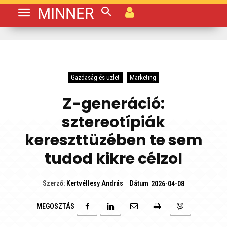
MINNER
Gazdaság és üzlet
Marketing
Z-generáció:
sztereotípiák
kereszttüzében te sem
tudod kikre célzol
Dátum
Szerző:
Kertvéllesy András
2026-04-08
MEGOSZTÁS