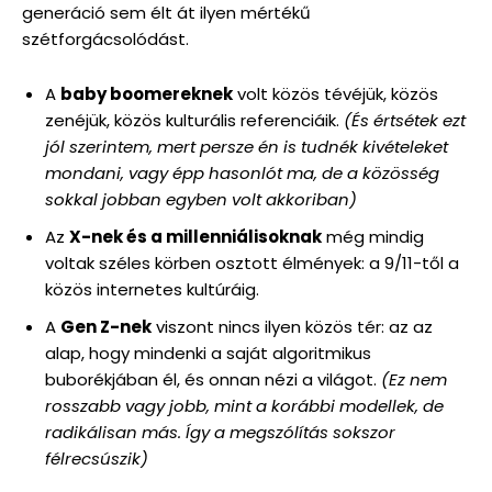
generáció sem élt át ilyen mértékű
szétforgácsolódást.
A
baby boomereknek
volt közös tévéjük, közös
zenéjük, közös kulturális referenciáik.
(És értsétek ezt
jól szerintem, mert persze én is tudnék kivételeket
mondani, vagy épp hasonlót ma, de a közösség
sokkal jobban egyben volt akkoriban)
Az
X-nek és a millenniálisoknak
még mindig
voltak széles körben osztott élmények: a 9/11-től a
közös internetes kultúráig.
A
Gen Z-nek
viszont nincs ilyen közös tér: az az
alap, hogy mindenki a saját algoritmikus
buborékjában él, és onnan nézi a világot.
(Ez nem
rosszabb vagy jobb, mint a korábbi modellek, de
radikálisan más. Így a megszólítás sokszor
félrecsúszik)