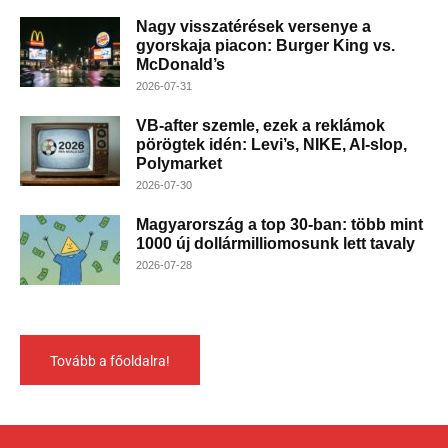
Nagy visszatérések versenye a
gyorskaja piacon: Burger King vs.
McDonald’s
2026-07-31
VB-after szemle, ezek a reklámok
pörögtek idén: Levi’s, NIKE, AI-slop,
Polymarket
2026-07-30
Magyarország a top 30-ban: több mint
1000 új dollármilliomosunk lett tavaly
2026-07-28
Tovább a főoldalra!