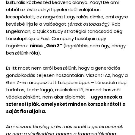
kulturális közbeszéd kedvenc alanya. Yaay! De ami
ebből az évtizednyi figyelemből valójában
lecsapódott, az nagyrészt egy rakás címke, ami egyre
kevésbé írja le a valóságot
(értsd: ostobaság)
. Rob
Engelsman, a Quick Study stratégiai tanácsadó cég
társalapítója a Fast Company hasábjain úgy
fogalmaz:
nincs „Gen Z”
(legalábbis nem úgy, ahogy
beszélünk róla).
És itt most nem arról beszélünk, hogy a generációs
gondolkodás teljesen haszontalan. Viszont! Az, hogy a
Gen Z-re ráragasztott tulajdonságok – társadalmilag
tudatos, tech-függő, munkakerülő, humort használ
védekezésként, nem akar diplomát –
ugyanazok a
sztereotípiák, amelyeket minden korszak rátolt a
saját fiataljaira.
Ami viszont tényleg új és más ennél a generációnál,
az nem a viselkedése, hanem a fragmentáltsága.