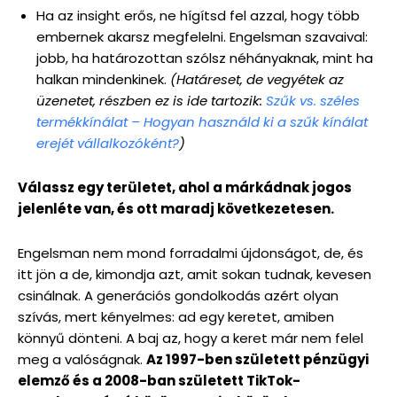
Ha az insight erős, ne hígítsd fel azzal, hogy több
embernek akarsz megfelelni. Engelsman szavaival:
jobb, ha határozottan szólsz néhányaknak, mint ha
halkan mindenkinek.
(Határeset, de vegyétek az
üzenetet, részben ez is ide tartozik:
Szűk vs. széles
termékkínálat – Hogyan használd ki a szűk kínálat
erejét vállalkozóként?
)
Válassz egy területet, ahol a márkádnak jogos
jelenléte van, és ott maradj következetesen.
Engelsman nem mond forradalmi újdonságot, de, és
itt jön a de, kimondja azt, amit sokan tudnak, kevesen
csinálnak. A generációs gondolkodás azért olyan
szívás, mert kényelmes: ad egy keretet, amiben
könnyű dönteni. A baj az, hogy a keret már nem felel
meg a valóságnak.
Az 1997-ben született pénzügyi
elemző és a 2008-ban született TikTok-