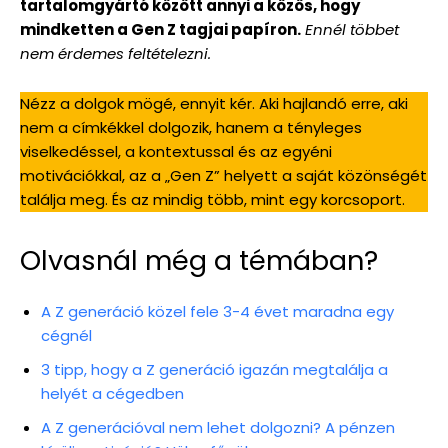
tartalomgyártó között annyi a közös, hogy
mindketten a Gen Z tagjai papíron.
Ennél többet
nem érdemes feltételezni.
Nézz a dolgok mögé, ennyit kér. Aki hajlandó erre, aki
nem a címkékkel dolgozik, hanem a tényleges
viselkedéssel, a kontextussal és az egyéni
motivációkkal, az a „Gen Z” helyett a saját közönségét
találja meg. És az mindig több, mint egy korcsoport.
Olvasnál még a témában?
A Z generáció közel fele 3-4 évet maradna egy
cégnél
3 tipp, hogy a Z generáció igazán megtalálja a
helyét a cégedben
A Z generációval nem lehet dolgozni? A pénzen