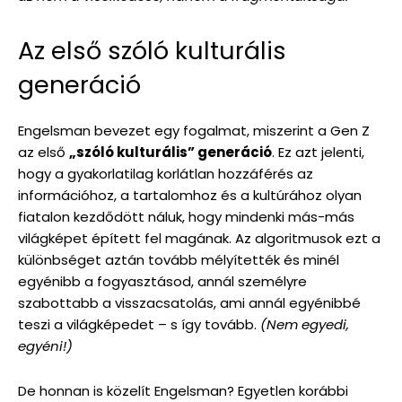
Az első szóló kulturális
generáció
Engelsman bevezet egy fogalmat, miszerint a Gen Z
az első
„szóló kulturális” generáció
. Ez azt jelenti,
hogy a gyakorlatilag korlátlan hozzáférés az
információhoz, a tartalomhoz és a kultúrához olyan
fiatalon kezdődött náluk, hogy mindenki más-más
világképet épített fel magának. Az algoritmusok ezt a
különbséget aztán tovább mélyítették és minél
egyénibb a fogyasztásod, annál személyre
szabottabb a visszacsatolás, ami annál egyénibbé
teszi a világképedet – s így tovább.
(Nem egyedi,
egyéni!)
De honnan is közelít Engelsman? Egyetlen korábbi