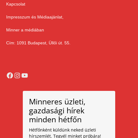
Kapcsolat
Impresszum és Médiaajánlat,
Minner a médiában
Cím: 1091 Budapest, Üllői út. 55.
Facebook
Instagram
YouTube
Minneres üzleti,
gazdasági hírek
minden hétfőn
Hétfőnként küldünk neked üzleti
hírszemlét. Tegyél minket próbára!