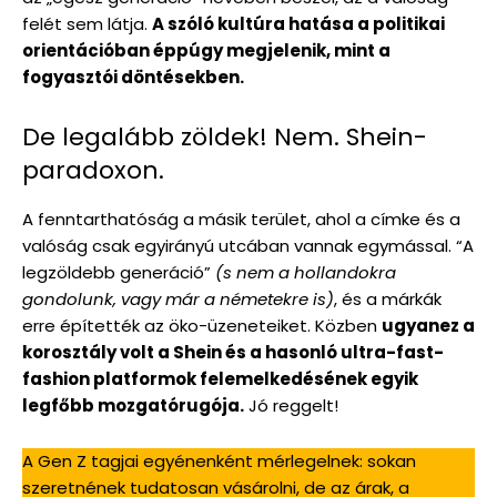
felét sem látja.
A szóló kultúra hatása a politikai
orientációban éppúgy megjelenik, mint a
fogyasztói döntésekben.
De legalább zöldek! Nem. Shein-
paradoxon.
A fenntarthatóság a másik terület, ahol a címke és a
valóság csak egyirányú utcában vannak egymással. “A
legzöldebb generáció”
(s nem a hollandokra
gondolunk, vagy már a németekre is)
, és a márkák
erre építették az öko-üzeneteiket. Közben
ugyanez a
korosztály volt a Shein és a hasonló ultra-fast-
fashion platformok felemelkedésének egyik
legfőbb mozgatórugója.
Jó reggelt!
A Gen Z tagjai egyénenként mérlegelnek: sokan
szeretnének tudatosan vásárolni, de az árak, a