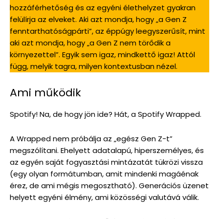
hozzáférhetőség és az egyéni élethelyzet gyakran
felülírja az elveket. Aki azt mondja, hogy „a Gen Z
fenntarthatóságpárti”, az éppúgy leegyszerűsít, mint
aki azt mondja, hogy „a Gen Z nem törődik a
környezettel”. Egyik sem igaz, mindkettő igaz! Attól
függ, melyik tagra, milyen kontextusban nézel.
Ami működik
Spotify! Na, de hogy jön ide? Hát, a Spotify Wrapped.
A Wrapped nem próbálja az „egész Gen Z-t”
megszólítani. Ehelyett adatalapú, hiperszemélyes, és
az egyén saját fogyasztási mintázatát tükrözi vissza
(egy olyan formátumban, amit mindenki magáénak
érez, de ami mégis megosztható). Generációs üzenet
helyett egyéni élmény, ami közösségi valutává válik.