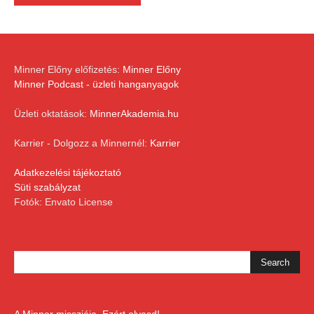
Minner Előny előfizetés:
Minner Előny
Minner Podcast - üzleti hanganyagok
Üzleti oktatások:
MinnerAkademia.hu
Karrier - Dolgozz a Minnernél:
Karrier
Adatkezelési tájékoztató
Süti szabályzat
Fotók: Envato License
A Minner missziója. Ezért olvasd!