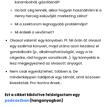
karambolnál, gázolásnál?
Ha brit cég lennék, akkor hogyan használnám ki a
Henry herceg esküvőjét marketing célra?
Mi a szektorom legnagyobb problémája?
Mi érdekli a vevőimet?
Olvasol valamit egy könyvben. Pl. fél órán át olvasol
egy szakmai könyvet, majd utána azon kezdesz el
gondolkodni (p., alkalmazhatóságát, vagy a te
cégedre, rád hogyan vonatkozik…). Így könnyebb is
lesz megjegyezned az olvasott anyagot.
Nem csak egyedül lehet, többen is. De
mindenképpen találjatok egy témát, amit közösen
kiveséztek. Pro-kontra érvek…
Ezt a cikket kibővítve feldolgoztam egy
podcastban
(hanganyagban)