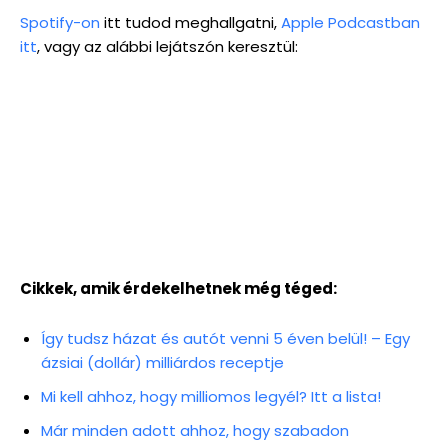
Spotify-on
itt tudod meghallgatni,
Apple Podcastban
itt
, vagy az alábbi lejátszón keresztül:
Cikkek, amik érdekelhetnek még téged:
Így tudsz házat és autót venni 5 éven belül! – Egy
ázsiai (dollár) milliárdos receptje
Mi kell ahhoz, hogy milliomos legyél? Itt a lista!
Már minden adott ahhoz, hogy szabadon