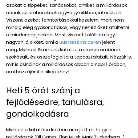
azokat a tippeket, tanácsokat, amiket a milliárdosok
adnak az embereknek egy-egy cikkben, interjúban.
Viszont ezeket fenntartásokkal kezelem, mert nem
mindig elég gyakorlatiasak, vagy nehéz őket átültetni
a mindennapjainkba. Most viszont találtam egy
nagyon jó cikket, ami a
Business Insideren
jelent
meg, Michael Simmons kutatta a sikeres emberek
szokásait, és összefoglalta a tapasztalatait. Nézzük is,
mit is csinálnak a milliárdosok abban a napi 1 órában,
ami hozzájárul a sikerükhöz!
Heti 5 órát szánj a
fejlődésedre, tanulásra,
gondolkodásra
Michael a kutatása közben arra jött rá, hogy a
milliárdosok (Bil Gates, Elon Musk, Mark Zuckerberg…)