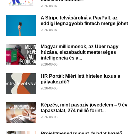
2026-08-07
A Stripe felvásárolná a PayPalt, az
eddigi legnagyobb fintech merge jöhet
2026-08-07
Magyar milliomosok, az Uber nagy
húzása, elszabadult mesterséges
intelligencia és a...
2026-08-05
HR Portál: Miért lett hirtelen luxus a
pályakezdő?
2026-08-05
Képzés, mint passzív jövedelem – 9 év
tapasztalat, 274 millió forint...
2026-08-03
Projektmenedzsment, feladat kezelő