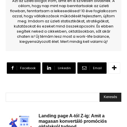
Azt az üzleti blogot írom, amit én is szívesen olvasnék. A
célom, hogy nap mint nap benntartsalak az üzleti
flowban, fenntartsam a lelkesedésed! 10 éve foglalkozom
azzal, hogy vállalkozások működését fejlesztem, újítom
meg. Imádom az üzleti statisztikákat, stratégiákat,
kutatásokat és ezeket mind összekapcsolni. És ebben
segítek neked a cikkekben, oktatásokban, sőt akár
chaten is! Új témám lesz most a work-life balance,
kiegyensúlyozott élet. Mert mindig kell valami új!
Facebook
Linkedin
Email
Keresés
Landing page A-tól Z-ig: Amit a
magasan konvertáló promóciós
oldalakról tudnod...