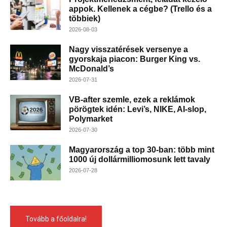
appok. Kellenek a cégbe? (Trello és a
többiek)
2026-08-03
Nagy visszatérések versenye a
gyorskaja piacon: Burger King vs.
McDonald’s
2026-07-31
VB-after szemle, ezek a reklámok
pörögtek idén: Levi’s, NIKE, AI-slop,
Polymarket
2026-07-30
Magyarország a top 30-ban: több mint
1000 új dollármilliomosunk lett tavaly
2026-07-28
Tovább a főoldalra!