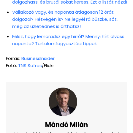
dolgozhass, és brutál sokat keress. Ezt a listát nézd!
Vállalkozó vagy, és naponta átlagosan 12 órát
dolgozol? Hétvégén is? Ne legyél rá büszke, sőt,
még az üzletednek is árthatsz!
Félsz, hogy lemaradsz egy hírről? Mennyi hírt olvass
naponta? Tartalomfogyasztási tippek
Forrás:
BusinessInsider
Fotó:
TNS Sofres
/Flickr
Mándó Milán