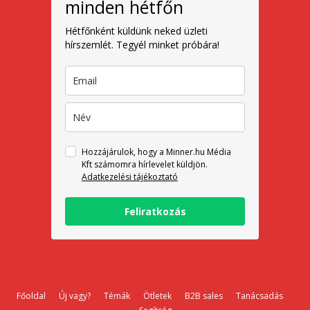
minden hétfőn
Hétfőnként küldünk neked üzleti
hírszemlét. Tegyél minket próbára!
Hozzájárulok, hogy a Minner.hu Média
Kft számomra hírlevelet küldjön.
Adatkezelési tájékoztató
Feliratkozás
Főoldal
Új vagy?
Témák
Ötletek
B2B sales
Tanácsadás