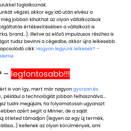
szükkel foglalkoznak.
át végzel, akkor egy idő után elvész a
 még jobban kihathat az olyan vállalkozások
gáltatás értékesítésében a vállalkozó is
, brand…). Illetve az előző impulzusos részhez is
ságot tudsz bevinni a cégedbe, akkor újra lelkesebb
kapcsolódó cikk:
Hogyan legyünk lelkesek? –
seleme
? –
legfontosabb!!!
zért is van így, mert már nagyon
gyorsan és
k
, például a technológiát jobban felhasználva….
gsz tudni megújulni, ha folyamatosan ugyanazt
 ebben azért segít a Minner, de a saját
 új ötleted támadjon (legyen az egy új termék,
zálása…) kellenek az olyan körülmények, ami