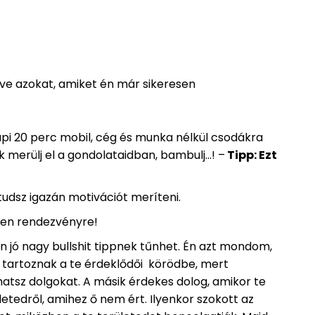
etve azokat, amiket én már sikeresen
api 20 perc mobil, cég és munka nélkül csodákra
 merülj el a gondolataidban, bambulj…! –
Tipp: Ezt
tudsz igazán motivációt meríteni.
yen rendezvényre!
n jó nagy bullshit tippnek tűnhet. Én azt mondom,
 tartoznak a te érdeklődői körödbe, mert
hatsz dolgokat. A másik érdekes dolog, amikor te
etedről, amihez ő nem ért. Ilyenkor szokott az