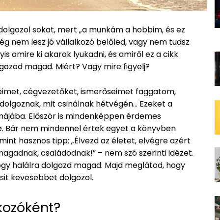
 dolgozol sokat, mert „a munkám a hobbim, és ez
l még nem lesz jó vállalkozó belőled, vagy nem tudsz
is amire ki akarok lyukadni, és amiről ez a cikk
olgozod magad. Miért? Vagy mire figyelj?
imet, cégvezetőket, ismerőseimet faggatom,
 dolgoznak, mit csinálnak hétvégén… Ezeket a
májába. Először is mindenképpen érdemes
. Bár nem mindennel értek egyet a könyvben
 mint hasznos tipp: „Élvezd az életet, elvégre azért
magadnak, családodnak!” – nem szó szerinti idézet.
hogy halálra dolgozd magad. Majd meglátod, hogy
icsit kevesebbet dolgozol.
kozóként?