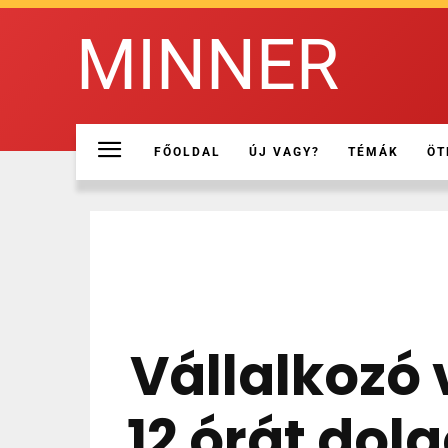
MINNER
FŐOLDAL
ÚJ VAGY?
TÉMÁK
ÖT
Vállalkozó
12 órát dol