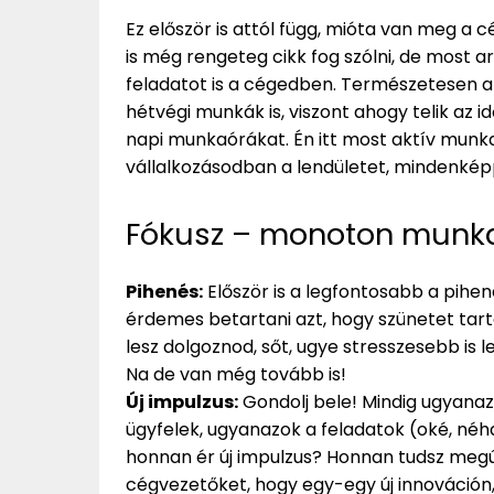
Ez először is attól függ, mióta van meg a 
is még rengeteg cikk fog szólni, de most 
feladatot is a cégedben. Természetesen az e
hétvégi munkák is, viszont ahogy telik az 
napi munkaórákat. Én itt most aktív munk
vállalkozásodban a lendületet, mindenképp
Fókusz – monoton munka 
Pihenés:
Először is a legfontosabb a pihen
érdemes betartani azt, hogy szünetet tart
lesz dolgoznod, sőt, ugye stresszesebb is le
Na de van még tovább is!
Új impulzus:
Gondolj bele! Mindig ugyanaz
ügyfelek, ugyanazok a feladatok (oké, né
honnan ér új impulzus? Honnan tudsz megú
cégvezetőket, hogy egy-egy új innováción