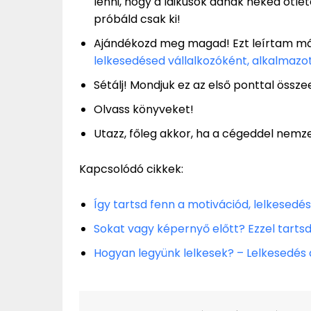
lenni, hogy a laikusok adnak neked ötle
próbáld csak ki!
Ajándékozd meg magad! Ezt leírtam már
lelkesedésed vállalkozóként, alkalmazo
Sétálj! Mondjuk ez az első ponttal össz
Olvass könyveket!
Utazz, főleg akkor, ha a cégeddel nemze
Kapcsolódó cikkek:
Így tartsd fenn a motivációd, lelkesedé
Sokat vagy képernyő előtt? Ezzel tart
Hogyan legyünk lelkesek? – Lelkesedés a