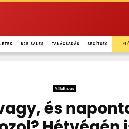
EL
LETEK
B2B SALES
TANÁCSADÁS
SEGÍTSÉG
Vállalkozás
 vagy, és napont
gozol? Hétvégén i