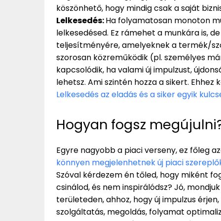
köszönhető, hogy mindig csak a saját bizni
Lelkesedés:
Ha folyamatosan monoton munk
lelkesedésed. Ez rámehet a munkára is, de
teljesítményére, amelyeknek a termék/szol
szorosan közreműködik (pl. személyes márka
kapcsolódik, ha valami új impulzust, újdon
lehetsz. Ami szintén hozza a sikert. Ehhez 
Lelkesedés az eladás és a siker egyik kulc
Hogyan fogsz megújulni
Egyre nagyobb a piaci verseny, ez főleg a
könnyen megjelenhetnek új piaci szereplő
Szóval kérdezem én tőled, hogy miként fo
csinálod, és nem inspirálódsz? Jó, mondjuk
területeden, ahhoz, hogy új impulzus érjen,
szolgáltatás, megoldás, folyamat optimali