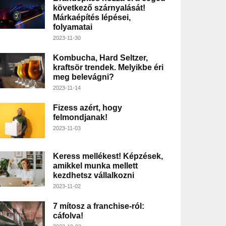
következő szárnyalását!
Márkaépítés lépései,
folyamatai
2023-11-30
Kombucha, Hard Seltzer,
kraftsör trendek. Melyikbe éri
meg belevágni?
2023-11-14
Fizess azért, hogy
felmondjanak!
2023-11-03
Keress mellékest! Képzések,
amikkel munka mellett
kezdhetsz vállalkozni
2023-11-02
7 mítosz a franchise-ról:
cáfolva!