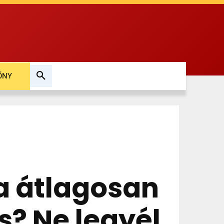
ŐNY
a átlagosan
s? Ne legyél