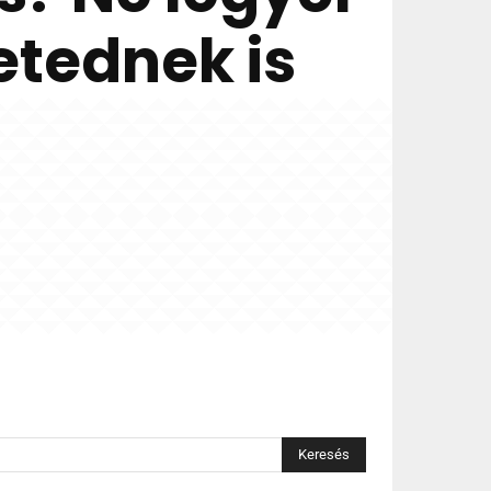
etednek is
Keresés