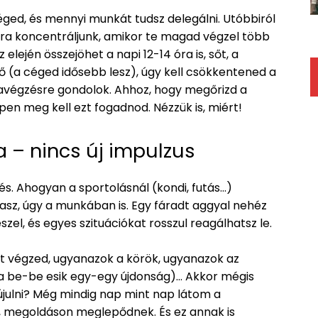
céged, és mennyi munkát tudsz delegálni. Utóbbiról
arra koncentráljunk, amikor te magad végzel több
lején összejöhet a napi 12-14 óra is, sőt, a
idő (a céged idősebb lesz), úgy kell csökkentened a
avégzésre gondolok. Ahhoz, hogy megőrizd a
en meg kell ezt fogadnod. Nézzük is, miért!
– nincs új impulzus
és. Ahogyan a sportolásnál (kondi, futás…)
asz, úgy a munkában is. Egy fáradt aggyal nehéz
szel, és egyes szituációkat rosszul reagálhatsz le.
t végzed, ugyanazok a körök, ugyanazok az
ha be-be esik egy-egy újdonság)… Akkor mégis
julni? Még mindig nap mint nap látom a
, megoldáson meglepődnek. És ez annak is