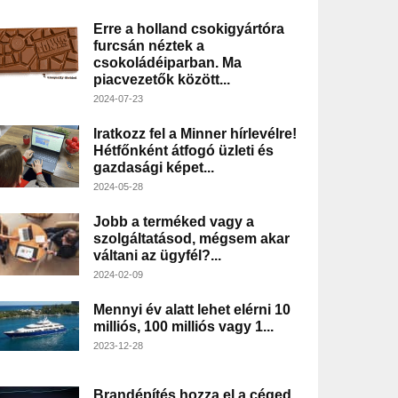
Erre a holland csokigyártóra
furcsán néztek a
csokoládéiparban. Ma
piacvezetők között...
2024-07-23
Iratkozz fel a Minner hírlevélre!
Hétfőnként átfogó üzleti és
gazdasági képet...
2024-05-28
Jobb a terméked vagy a
szolgáltatásod, mégsem akar
váltani az ügyfél?...
2024-02-09
Mennyi év alatt lehet elérni 10
milliós, 100 milliós vagy 1...
2023-12-28
Brandépítés hozza el a céged