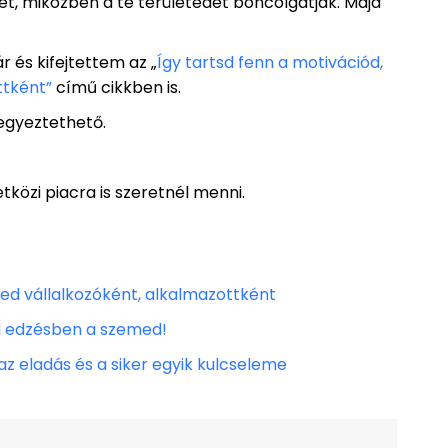
tet, miközben a te területedet boncolgatják. Majd
 és kifejtettem az „
Így tartsd fenn a motivációd,
ttként”
című cikkben is.
eegyeztethető.
tközi piacra is szeretnél menni.
sed vállalkozóként, alkalmazottként
sd edzésben a szemed!
z eladás és a siker egyik kulcseleme