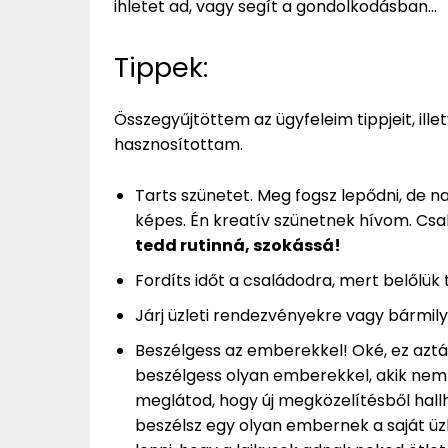
ihletet ad, vagy segít a gondolkodásban…
Tippek:
Összegyűjtöttem az ügyfeleim tippjeit, ill
hasznosítottam.
Tarts szünetet. Meg fogsz lepődni, de n
képes. Én kreatív szünetnek hívom. Csak
tedd rutinná, szokássá!
Fordíts időt a családodra, mert belőlük 
Járj üzleti rendezvényekre vagy bármil
Beszélgess az emberekkel! Oké, ez aztá
beszélgess olyan emberekkel, akik nem
meglátod, hogy új megközelítésből hall
beszélsz egy olyan embernek a saját üzl