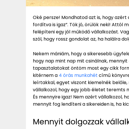
Oké persze! Mondhatod azt is, hogy azért
fordítva is igaz”. Tök jó, örülök neki! Attó
felépíteni egy jól működő vállalkozást. Vagy
szól, hogy rossz gondolat az, ha halálra d
Nekem mániám, hogy a sikeresebb ügyfele
hogy nap mint nap mit csinálnak, mennyit
tapasztalatokat öntöm most egy cikk for
kitérnem a
4 órás munkahét
című könyvre
leírtakkal, egyet viszont kiemelnék belőle,
vállalkozol, hogy egy jobb életet teremts 
És mennyire igaz! Nem azért vállalkozol, 
mennyit fog lendíteni a sikereiden is, ha k
Mennyit dolgozzak vállal