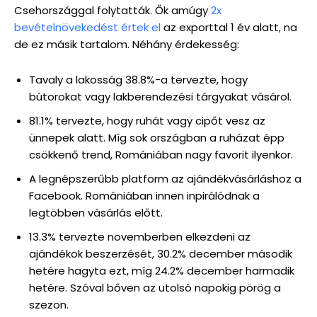
Csehországgal folytatták. Ők amúgy
2x
bevételnövekedést értek el
az exporttal 1 év alatt, na
de ez másik tartalom. Néhány érdekesség:
Tavaly a lakosság 38.8%-a tervezte, hogy
bútorokat vagy lakberendezési tárgyakat vásárol.
81.1% tervezte, hogy ruhát vagy cipőt vesz az
ünnepek alatt. Míg sok országban a ruházat épp
csökkenő trend, Romániában nagy favorit ilyenkor.
A legnépszerűbb platform az ajándékvásárláshoz a
Facebook. Romániában innen inpirálódnak a
legtöbben vásárlás előtt.
13.3% tervezte novemberben elkezdeni az
ajándékok beszerzését, 30.2% december második
hetére hagyta ezt, míg 24.2% december harmadik
hetére. Szóval bőven az utolsó napokig pörög a
szezon.