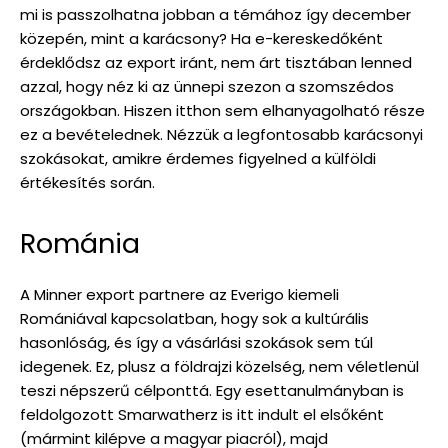
mi is passzolhatna jobban a témához így december
közepén, mint a karácsony? Ha e-kereskedőként
érdeklődsz az export iránt, nem árt tisztában lenned
azzal, hogy néz ki az ünnepi szezon a szomszédos
országokban. Hiszen itthon sem elhanyagolható része
ez a bevételednek. Nézzük a legfontosabb karácsonyi
szokásokat, amikre érdemes figyelned a külföldi
értékesítés során.
Románia
A Minner export partnere az Everigo kiemeli
Romániával kapcsolatban, hogy sok a kultúrális
hasonlóság, és így a vásárlási szokások sem túl
idegenek. Ez, plusz a földrajzi közelség, nem véletlenül
teszi népszerű célponttá. Egy esettanulmányban is
feldolgozott Smarwatherz is itt indult el elsőként
(mármint kilépve a magyar piacról), majd