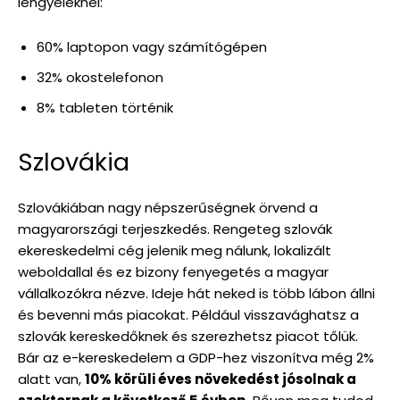
lengyeleknél:
60% laptopon vagy számítógépen
32% okostelefonon
8% tableten történik
Szlovákia
Szlovákiában nagy népszerűségnek örvend a
magyarországi terjeszkedés. Rengeteg szlovák
ekereskedelmi cég jelenik meg nálunk, lokalizált
weboldallal és ez bizony fenyegetés a magyar
vállalkozókra nézve. Ideje hát neked is több lábon állni
és bevenni más piacokat. Például visszavághatsz a
szlovák kereskedőknek és szerezhetsz piacot tőlük.
Bár az e-kereskedelem a GDP-hez viszonítva még 2%
alatt van,
10% körüli éves növekedést jósolnak a