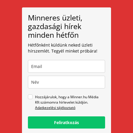
Minneres üzleti,
gazdasági hírek
minden hétfőn
Hétfőnként küldünk neked üzleti
hírszemlét. Tegyél minket próbára!
Hozzájárulok, hogy a Minner.hu Média
Kft számomra hírlevelet küldjön.
Adatkezelési tájékoztató
Feliratkozás