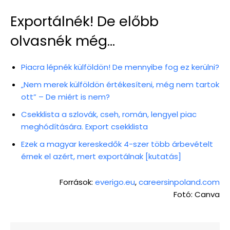
Exportálnék! De előbb
olvasnék még…
Piacra lépnék külföldön! De mennyibe fog ez kerülni?
„Nem merek külföldön értékesíteni, még nem tartok
ott” – De miért is nem?
Csekklista a szlovák, cseh, román, lengyel piac
meghódítására. Export csekklista
Ezek a magyar kereskedők 4-szer több árbevételt
érnek el azért, mert exportálnak [kutatás]
Források:
everigo.eu
,
careersinpoland.com
Fotó: Canva