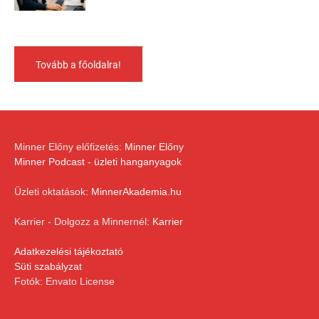
Tovább a főoldalra!
Minner Előny előfizetés:
Minner Előny
Minner Podcast - üzleti hanganyagok
Üzleti oktatások:
MinnerAkademia.hu
Karrier - Dolgozz a Minnernél:
Karrier
Adatkezelési tájékoztató
Süti szabályzat
Fotók: Envato License