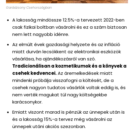
Garádzsony Csehországban
A lakosság mindössze 12.5%-a tervezett 2022-ben
csak fizikai boltban vásárolni és ez a szám biztosan
nem lett nagyobb idénre.
Az elmúlt évek gazdasági helyzete és az infláció
miatt durván lecsökkent az elektronikai eszközök
vásárlása, ha ajándékozásról van szó.
Tradicionálisan a kozmetikumok és a könyvek a
csehek kedvencei.
Az áremelkedések miatt
mindenki próbálja visszafogni a költését, de a
csehek nagyon tudatos vásárlók voltak eddig is, és
nem verték magukat túl nagy költségekbe
karácsonykor.
Emiatt viszont marad is pénzük az ünnepek után is
és a lakosság 15%-a tervez még vásárolni az
ünnepek utáni akciós szezonban.