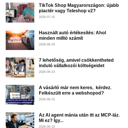
TikTok Shop Magyarországon: újabb
piactér vagy Teleshop v2?
2026-07-15
Használt autó értékesítés: Ahol
minden millió számít
2026-06-29
7 lehetőség, amivel csökkentheted
induló vállalkozói költségeidet
2026-06-23
A vásárló már nem keres, kérdez.
Felkészült erre a webshopod?
2026-06-15
Az AI agent mánia után itt az MCP-láz.
Mi ez? Így...
2026-05-15