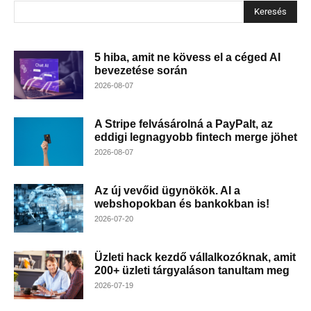
Keresés
5 hiba, amit ne kövess el a céged AI
bevezetése során
2026-08-07
A Stripe felvásárolná a PayPalt, az
eddigi legnagyobb fintech merge jöhet
2026-08-07
Az új vevőid ügynökök. AI a
webshopokban és bankokban is!
2026-07-20
Üzleti hack kezdő vállalkozóknak, amit
200+ üzleti tárgyaláson tanultam meg
2026-07-19