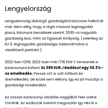
Lengyelország
Lengyelország dübörgő gazdságáról biztosan hallottál
már. Nem elég, hogy a régió messze legnagyobb
piaca, bizonyos becslések szerint 2030-ra nagyobb
gazdaság lesz, mint az Egyesült Királyság. (Jelenleg az
EU 5. legnagyobb gazdasága, beleszámolva a
vásárlóerő paritást.)
2022-ben 1259, 2023-ban már 1716 PLN-t terveznek a
karácsonyra költeni.
Ez 395 EUR, ráadásul egy 36.3%-
os emelkedés.
Persze ott is volt infláció és
áremelkedés, de közel sem ekkora, így ez jól mutatja a
gazdasági növekedést.
Az összes karácsonyi vásárlás nagyjából fele online
történik. Az eszközök szerinti megoszlás így néz ki a