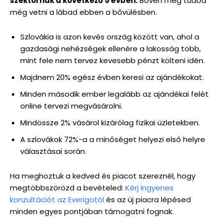
szektornak a következő 5 évben.
Bőven meg tudod
még vetni a lábad ebben a bővülésben.
Szlovákia is azon kevés ország között van, ahol a
gazdasági nehézségek ellenére a lakosság több,
mint fele nem tervez kevesebb pénzt költeni idén.
Majdnem 20% egész évben keresi az ajándékokat.
Minden második ember legalább az ajándékai felét
online tervezi megvásárolni.
Mindössze 2% vásárol kizárólag fizikai üzletekben.
A szlovákok 72%-a a minőséget helyezi első helyre
választásai során.
Ha meghoztuk a kedved és piacot szereznél, hogy
megtöbbszörözd a bevételed:
Kérj ingyenes
konzultációt az Everigotól
és az új piacra lépésed
minden egyes pontjában támogatni fognak.