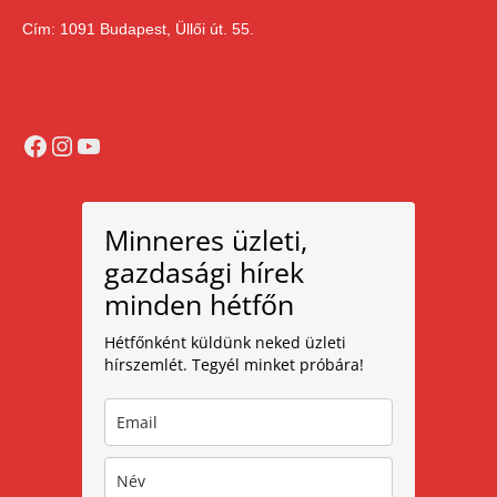
Cím: 1091 Budapest, Üllői út. 55.
Facebook
Instagram
YouTube
Minneres üzleti,
gazdasági hírek
minden hétfőn
Hétfőnként küldünk neked üzleti
hírszemlét. Tegyél minket próbára!