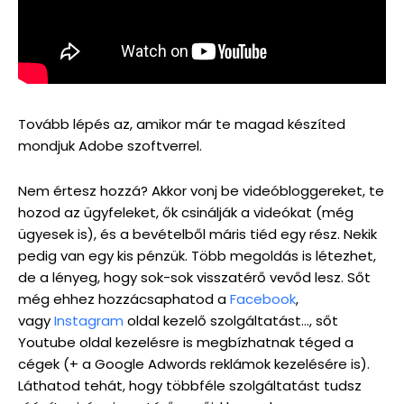
Tovább lépés az, amikor már te magad készíted
mondjuk Adobe szoftverrel.
Nem értesz hozzá? Akkor vonj be videóbloggereket, te
hozod az ügyfeleket, ők csinálják a videókat (még
ügyesek is), és a bevételből máris tiéd egy rész. Nekik
pedig van egy kis pénzük. Több megoldás is létezhet,
de a lényeg, hogy sok-sok visszatérő vevőd lesz. Sőt
még ehhez hozzácsaphatod a
Facebook
,
vagy
Instagram
oldal kezelő szolgáltatást…, sőt
Youtube oldal kezelésre is megbízhatnak téged a
cégek (+ a Google Adwords reklámok kezelésére is).
Láthatod tehát, hogy többféle szolgáltatást tudsz