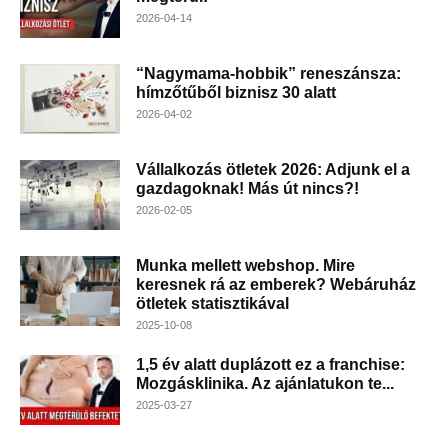
2026-04-14
“Nagymama-hobbik” reneszánsza:
hímzőtűből biznisz 30 alatt
2026-04-02
Vállalkozás ötletek 2026: Adjunk el a
gazdagoknak! Más út nincs?!
2026-02-05
Munka mellett webshop. Mire
keresnek rá az emberek? Webáruház
ötletek statisztikával
2025-10-08
1,5 év alatt duplázott ez a franchise:
Mozgásklinika. Az ajánlatukon te...
2025-03-27