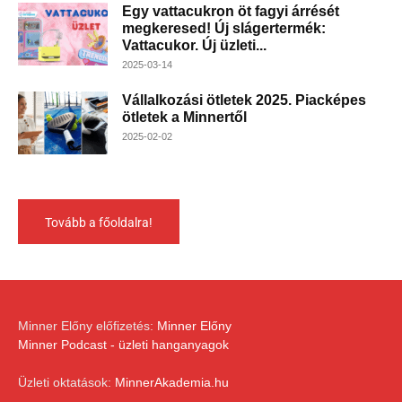
Egy vattacukron öt fagyi árrését
megkeresed! Új slágertermék:
Vattacukor. Új üzleti...
2025-03-14
Vállalkozási ötletek 2025. Piacképes
ötletek a Minnertől
2025-02-02
Tovább a főoldalra!
Minner Előny előfizetés:
Minner Előny
Minner Podcast - üzleti hanganyagok
Üzleti oktatások:
MinnerAkademia.hu