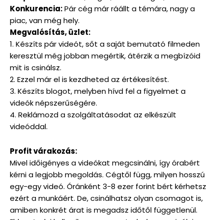
Konkurencia:
Pár cég már ráállt a témára, nagy a
piac, van még hely.
Megvalósítás, üzlet:
1. Készíts pár videót, sőt a saját bemutató filmeden
keresztül még jobban megértik, átérzik a megbízóid
mit is csinálsz.
2. Ezzel már el is kezdheted az értékesítést.
3. Készíts blogot, melyben hívd fel a figyelmet a
videók népszerűségére.
4. Reklámozd a szolgáltatásodat az elkészült
videóddal.
Profit várakozás:
Mivel időigényes a videókat megcsinálni, így órabért
kérni a legjobb megoldás. Cégtől függ, milyen hosszú
egy-egy videó. Óránként 3-8 ezer forint bért kérhetsz
ezért a munkáért. De, csinálhatsz olyan csomagot is,
amiben konkrét árat is megadsz időtől függetlenül.