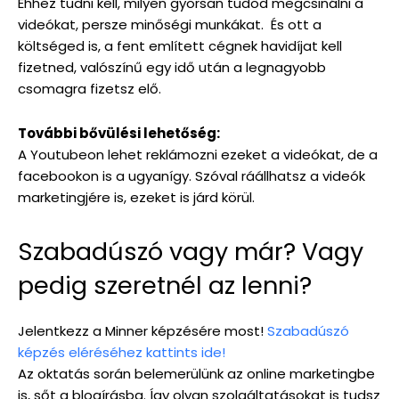
Ehhez tudni kell, milyen gyorsan tudod megcsinálni a
videókat, persze minőségi munkákat. És ott a
költséged is, a fent említett cégnek havidíjat kell
fizetned, valószínű egy idő után a legnagyobb
csomagra fizetsz elő.
További bővülési lehetőség:
A Youtubeon lehet reklámozni ezeket a videókat, de a
facebookon is a ugyanígy. Szóval ráállhatsz a videók
marketingjére is, ezeket is járd körül.
Szabadúszó vagy már? Vagy
pedig szeretnél az lenni?
Jelentkezz a Minner képzésére most!
Szabadúszó
képzés eléréséhez kattints ide!
Az oktatás során belemerülünk az online marketingbe
is, sőt a blogírásba. Így olyan szolgáltatásokat is tudsz