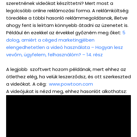
szeretnének videókat készíttetni? Mert most a
legolcsóbb online reklámozási forma. A reklámköltség
töredéke a többi hasonló reklámmegoldásnak, illetve
ahogy fent is leírtam könnyebb átadni az üzenetet is.
Például én ezekkel az érvekkel győzném meg őket:
5
dolog, amiért a céged marketingjében
elengedhetetlen a videó használata – Hogyan lesz
vevőm, ügyfelem, felhasználóm? – 14. rész
A legjobb szoftvert hozom példának, mert ehhez az
ötlethez elég, ha velük leszerződsz, és ott szerkeszted
a videókat. A cég:
www.powtoon.com
A videójukat is nézd meg, ehhez hasonlót alkothatsz: