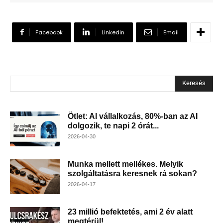
Facebook
Linkedin
Email
Keresés
Ötlet: AI vállalkozás, 80%-ban az AI
dolgozik, te napi 2 órát...
2026-04-30
Munka mellett mellékes. Melyik
szolgáltatásra keresnek rá sokan?
2026-04-17
23 millió befektetés, ami 2 év alatt
megtérül!