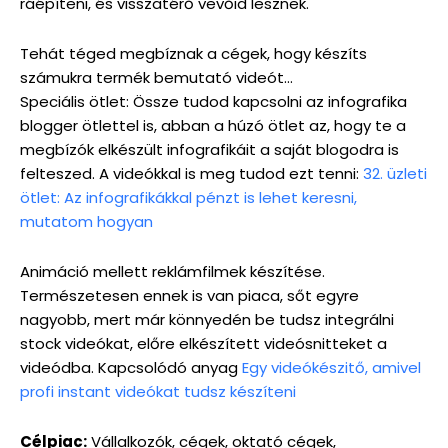
ráépíteni, és visszatérő vevőid lesznek.
Tehát téged megbíznak a cégek, hogy készíts
számukra termék bemutató videót…
Speciális ötlet: Össze tudod kapcsolni az infografika
blogger ötlettel is, abban a húzó ötlet az, hogy te a
megbízók elkészült infografikáit a saját blogodra is
felteszed. A videókkal is meg tudod ezt tenni:
32. üzleti
ötlet: Az infografikákkal pénzt is lehet keresni,
mutatom hogyan
Animáció mellett reklámfilmek készítése.
Természetesen ennek is van piaca, sőt egyre
nagyobb, mert már könnyedén be tudsz integrálni
stock videókat, előre elkészített videósnitteket a
videódba. Kapcsolódó anyag
Egy videókészitő, amivel
profi instant videókat tudsz készíteni
Célpiac:
Vállalkozók, cégek, oktató cégek,