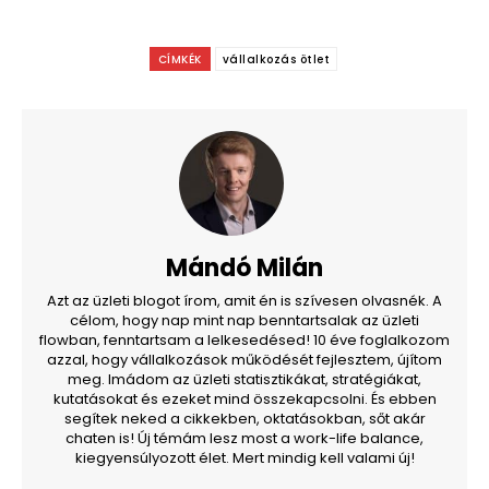
CÍMKÉK
vállalkozás ötlet
Mándó Milán
Azt az üzleti blogot írom, amit én is szívesen olvasnék. A
célom, hogy nap mint nap benntartsalak az üzleti
flowban, fenntartsam a lelkesedésed! 10 éve foglalkozom
azzal, hogy vállalkozások működését fejlesztem, újítom
meg. Imádom az üzleti statisztikákat, stratégiákat,
kutatásokat és ezeket mind összekapcsolni. És ebben
segítek neked a cikkekben, oktatásokban, sőt akár
chaten is! Új témám lesz most a work-life balance,
kiegyensúlyozott élet. Mert mindig kell valami új!