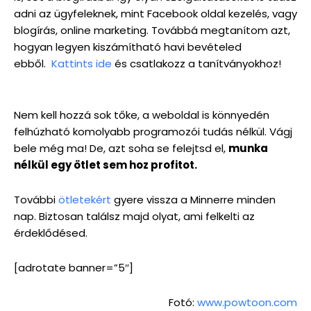
adni az ügyfeleknek, mint Facebook oldal kezelés, vagy
blogírás, online marketing. Továbbá megtanítom azt,
hogyan legyen kiszámítható havi bevételed
ebből.
Kattints ide
és csatlakozz a tanítványokhoz!
Nem kell hozzá sok tőke, a weboldal is könnyedén
felhúzható komolyabb programozói tudás nélkül. Vágj
bele még ma! De, azt soha se felejtsd el,
munka
nélkül egy ötlet sem hoz profitot.
További
ötletekért
gyere vissza a Minnerre minden
nap. Biztosan találsz majd olyat, ami felkelti az
érdeklődésed.
[adrotate banner=”5″]
Fotó:
www.powtoon.com