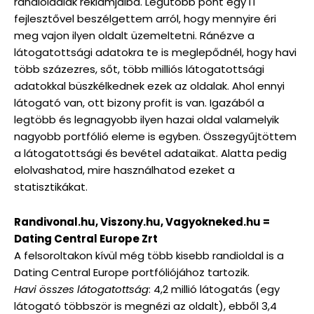
randioldalak reklámjaiba. Legutóbb pont egy IT
fejlesztővel beszélgettem arról, hogy mennyire éri
meg vajon ilyen oldalt üzemeltetni. Ránézve a
látogatottsági adatokra te is meglepődnél, hogy havi
több százezres, sőt, több milliós látogatottsági
adatokkal büszkélkednek ezek az oldalak. Ahol ennyi
látogató van, ott bizony profit is van. Igazából a
legtöbb és legnagyobb ilyen hazai oldal valamelyik
nagyobb portfólió eleme is egyben. Összegyűjtöttem
a látogatottsági és bevétel adataikat. Alatta pedig
elolvashatod, mire használhatod ezeket a
statisztikákat.
Randivonal.hu, Viszony.hu, Vagyokneked.hu =
Dating Central Europe Zrt
A felsoroltakon kívül még több kisebb randioldal is a
Dating Central Europe portfóliójához tartozik.
Havi összes látogatottság
: 4,2 millió látogatás (egy
látogató többször is megnézi az oldalt), ebből 3,4