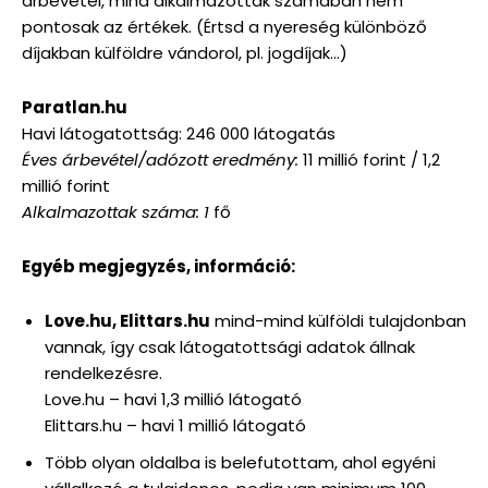
árbevétel, mind alkalmazottak számában nem
pontosak az értékek. (Értsd a nyereség különböző
díjakban külföldre vándorol, pl. jogdíjak…)
Paratlan.hu
Havi látogatottság: 246 000 látogatás
Éves árbevétel/adózott eredmény:
11 millió forint / 1,2
millió forint
Alkalmazottak száma: 1
fő
Egyéb megjegyzés, információ:
Love.hu, Elittars.hu
mind-mind külföldi tulajdonban
vannak, így csak látogatottsági adatok állnak
rendelkezésre.
Love.hu – havi 1,3 millió látogató
Elittars.hu – havi 1 millió látogató
Több olyan oldalba is belefutottam, ahol egyéni