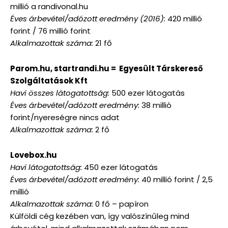
millió a randivonal.hu
Éves árbevétel/adózott eredmény (2016):
420 millió
forint / 76 millió forint
Alkalmazottak száma:
21 fő
Parom.hu, startrandi.hu = Egyesült Társkereső
Szolgáltatások Kft
Havi összes látogatottság:
500 ezer látogatás
Éves árbevétel/adózott eredmény:
38 millió
forint/nyereségre nincs adat
Alkalmazottak száma:
2 fő
Lovebox.hu
Havi látogatottság:
450 ezer látogatás
Éves árbevétel/adózott eredmény:
40 millió forint / 2,5
millió
Alkalmazottak száma:
0 fő – papíron
Külföldi cég kezében van, így valószínűleg mind