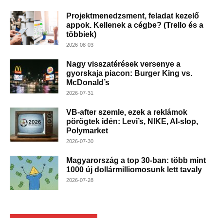
Projektmenedzsment, feladat kezelő
appok. Kellenek a cégbe? (Trello és a
többiek)
2026-08-03
Nagy visszatérések versenye a
gyorskaja piacon: Burger King vs.
McDonald’s
2026-07-31
VB-after szemle, ezek a reklámok
pörögtek idén: Levi’s, NIKE, AI-slop,
Polymarket
2026-07-30
Magyarország a top 30-ban: több mint
1000 új dollármilliomosunk lett tavaly
2026-07-28