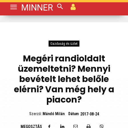
MINNER
Gazdaság és üzlet
Megéri randioldalt
üzemeltetni? Mennyi
bevételt lehet belőle
elérni? Van még hely a
piacon?
Dátum
Szerző:
Mándó Milán
2017-08-24
MEGOSZTÁS