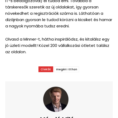
IT-s bedolgozóval) el tudod érni. Továbbá a
társkeresők szeretik az új oldalakat, így gyorsan
növekedhet a regisztrációk száma is. Láthatóan a
dizájnban gyorsan le tudod körözni a kicsiket és hamar
a nagyok nyomába tudsz eredni.
Olvasd a Minner-t, hátha inspirálódsz, és kitalálsz egy
jó üzleti modellt! Közel 200 vállalkozási ötletet találsz
az oldalon.
CÍMKÉK
megéri itthon