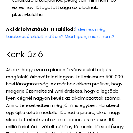
vállalkozó a tulajdonos, pedig van minimum 100
ezres havi látogatottsága az oldalnak.
pl. .szivkuldi.hu
A cikk folytatását itt találod:
Érdemes még
társkereső oldalt indítani? Miért igen, miért nem?
Konklúzió
Ahhoz, hogy ezen a piacon érvényesülni tudj, és
megfelelő árbevételed legyen, kell minimum 500 000
havi látogatottság. Az már hoz akkora profitot, hogy
megérje üzemeltetni. Ami érdekes, hogy a legtöbb
ilyen cégnél nagyon kevés az alkalmazottak száma.
Ami a te esetedben még jó hír is egyben. Ha sikerül
egy újító üzleti modellel lépned a piacra, akkor nagy
sikereket érhetsz el ezen a piacon, és az éves 100
millió forint árbevételt néhány fő munkatárssal (vagy