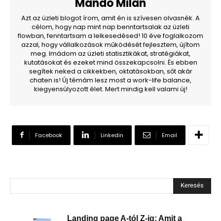
Mándó Milán
Azt az üzleti blogot írom, amit én is szívesen olvasnék. A
célom, hogy nap mint nap benntartsalak az üzleti
flowban, fenntartsam a lelkesedésed! 10 éve foglalkozom
azzal, hogy vállalkozások működését fejlesztem, újítom
meg. Imádom az üzleti statisztikákat, stratégiákat,
kutatásokat és ezeket mind összekapcsolni. És ebben
segítek neked a cikkekben, oktatásokban, sőt akár
chaten is! Új témám lesz most a work-life balance,
kiegyensúlyozott élet. Mert mindig kell valami új!
Facebook
Linkedin
Email
Keresés
Landing page A-tól Z-ig: Amit a