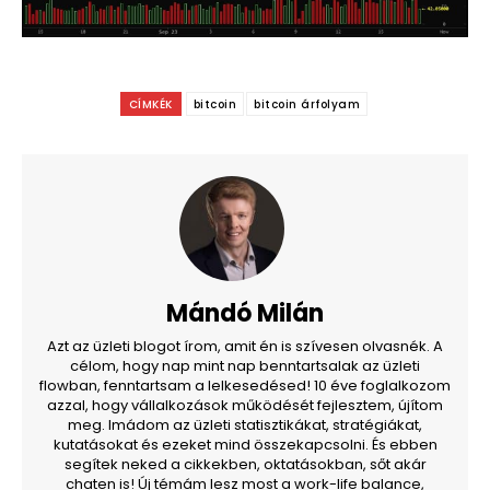
CÍMKÉK
bitcoin
bitcoin árfolyam
Mándó Milán
Azt az üzleti blogot írom, amit én is szívesen olvasnék. A
célom, hogy nap mint nap benntartsalak az üzleti
flowban, fenntartsam a lelkesedésed! 10 éve foglalkozom
azzal, hogy vállalkozások működését fejlesztem, újítom
meg. Imádom az üzleti statisztikákat, stratégiákat,
kutatásokat és ezeket mind összekapcsolni. És ebben
segítek neked a cikkekben, oktatásokban, sőt akár
chaten is! Új témám lesz most a work-life balance,