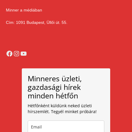
Minner a médiában
Cím: 1091 Budapest, Üllői út. 55.
Facebook
Instagram
YouTube
Minneres üzleti,
gazdasági hírek
minden hétfőn
Hétfőnként küldünk neked üzleti
hírszemlét. Tegyél minket próbára!