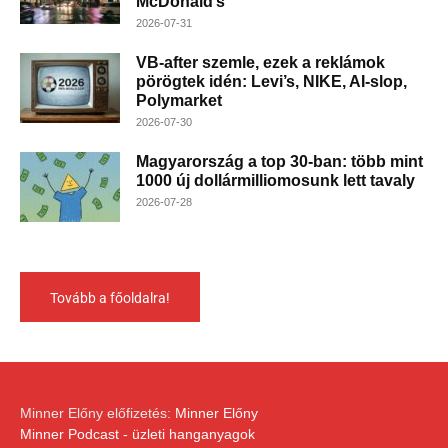
McDonald’s
2026-07-31
VB-after szemle, ezek a reklámok
pörögtek idén: Levi’s, NIKE, AI-slop,
Polymarket
2026-07-30
Magyarország a top 30-ban: több mint
1000 új dollármilliomosunk lett tavaly
2026-07-28
Tovább a főoldalra!
Minner Előny előfizetés:
Minner Előny
Minner Podcast - üzleti hanganyagok