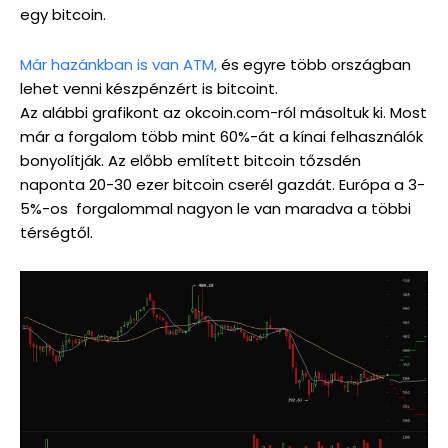
egy bitcoin.
Már hazánkban is van ATM,
és egyre több országban
lehet venni készpénzért is bitcoint.
Az alábbi grafikont az okcoin.com-ról másoltuk ki. Most
már a forgalom több mint 60%-át a kínai felhasználók
bonyolítják. Az előbb említett bitcoin tőzsdén
naponta 20-30 ezer bitcoin cserél gazdát. Európa a 3-
5%-os forgalommal nagyon le van maradva a többi
térségtől.