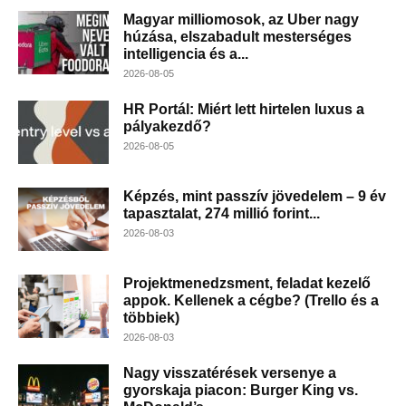
Magyar milliomosok, az Uber nagy
húzása, elszabadult mesterséges
intelligencia és a...
2026-08-05
HR Portál: Miért lett hirtelen luxus a
pályakezdő?
2026-08-05
Képzés, mint passzív jövedelem – 9 év
tapasztalat, 274 millió forint...
2026-08-03
Projektmenedzsment, feladat kezelő
appok. Kellenek a cégbe? (Trello és a
többiek)
2026-08-03
Nagy visszatérések versenye a
gyorskaja piacon: Burger King vs.