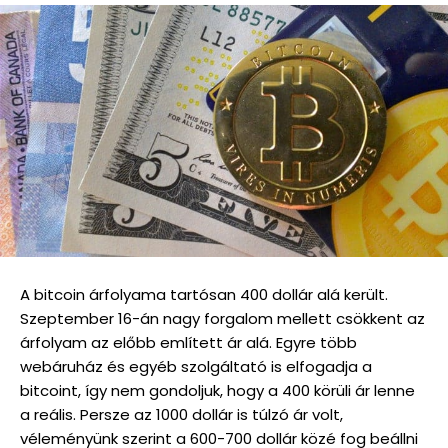
A bitcoin árfolyama tartósan 400 dollár alá került.
Szeptember 16-án nagy forgalom mellett csökkent az
árfolyam az előbb említett ár alá. Egyre több
webáruház és egyéb szolgáltató is elfogadja a
bitcoint, így nem gondoljuk, hogy a 400 körüli ár lenne
a reális. Persze az 1000 dollár is túlzó ár volt,
véleményünk szerint a 600-700 dollár közé fog beállni