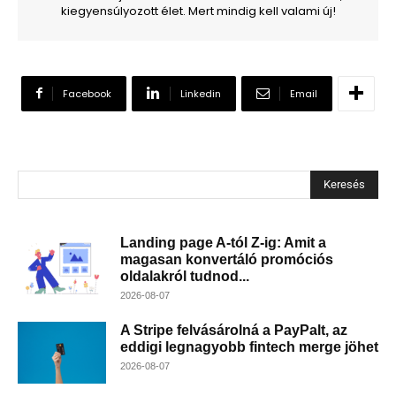
kiegyensúlyozott élet. Mert mindig kell valami új!
Facebook
Linkedin
Email
Keresés
Landing page A-tól Z-ig: Amit a
magasan konvertáló promóciós
oldalakról tudnod...
2026-08-07
A Stripe felvásárolná a PayPalt, az
eddigi legnagyobb fintech merge jöhet
2026-08-07