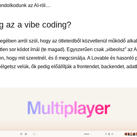
ondolkodunk az AI-ról…
g az a vibe coding?
yegében arról szól, hogy az ötleteidből közvetlenül működő alk
len sor kódot írnál (te magad). Egyszerűen csak „vibeolsz” az 
n, hogy mit szeretnél, és ő megcsinálja. A Lovable és hasonló 
élgetsz velük, ők pedig előállítják a frontendet, backendet, adat