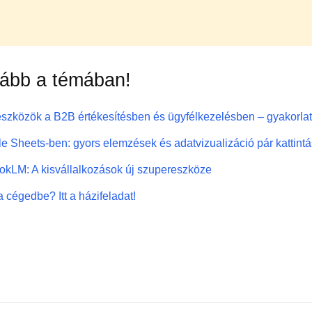
vább a témában!
eszközök a B2B értékesítésben és ügyfélkezelésben – gyakorlat
e Sheets-ben: gyors elemzések és adatvizualizáció pár kattintá
kLM: A kisvállalkozások új szupereszköze
 cégedbe? Itt a házifeladat!