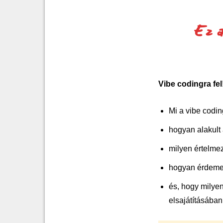
Ez a
Vibe codingra fel
Mi a vibe codin
hogyan alakult
milyen értelmez
hogyan érdemes
és, hogy milye
elsajátításában