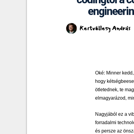
engineerin
Kertvéllesy András
Oké: Minner kedd, s
hogy kétségbeesette
ötletednek, te mag
elmagyarázod, min
Nagyjából ez a vi
forradalmi technol
és persze az önsz