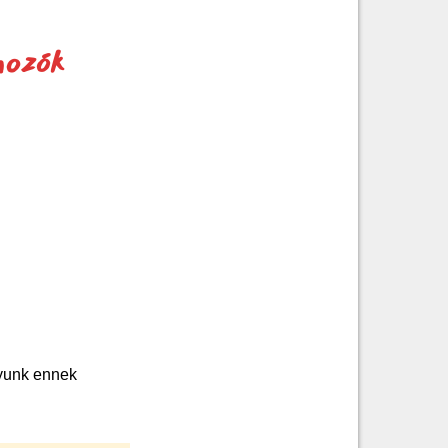
mozók
gyunk ennek