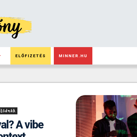
ELŐFIZETÉS
MINNER.HU
álódnék
al? A vibe
ontext