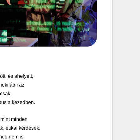
tt, és ahelyett,
nekilátni az
 csak
pus a kezedben.
e mint minden
k, etikai kérdések,
meg nem is.