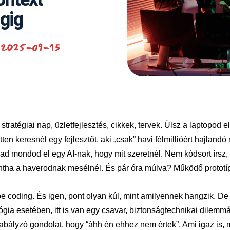
gig
2025-09-15
tratégiai nap, üzletfejlesztés, cikkek, tervek. Ülsz a laptopod elő
n keresnél egy fejlesztőt, aki „csak” havi félmillióért hajlandó 
ad mondod el egy AI-nak, hogy mit szeretnél. Nem kódsort írsz,
tha a haverodnak mesélnél. És pár óra múlva? Működő prototí
be coding. És igen, pont olyan kúl, mint amilyennek hangzik. D
ógia esetében, itt is van egy csavar, biztonságtechnikai dilemmá
abályzó gondolat, hogy “áhh én ehhez nem értek”. Ami igaz is, 