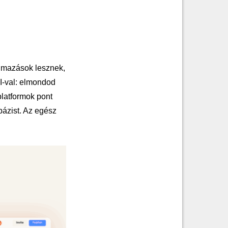
almazások lesznek,
AI-val: elmondod
platformok pont
bázist. Az egész