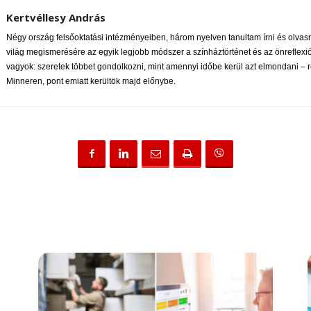
Kertvéllesy András
Négy ország felsőoktatási intézményeiben, három nyelven tanultam írni és olvas
világ megismerésére az egyik legjobb módszer a színháztörténet és az önreflexió.
vagyok: szeretek többet gondolkozni, mint amennyi időbe kerül azt elmondani –
Minneren, pont emiatt kerültök majd előnybe.