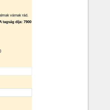
talmak várnak rád.
A tagság díja: 7900
)