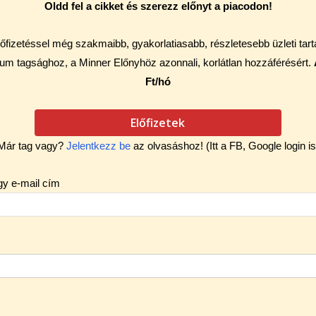
Oldd fel a cikket és szerezz előnyt a piacodon!
őfizetéssel még szakmaibb, gyakorlatiasabb, részletesebb üzleti tar
um tagsághoz, a Minner Előnyhöz azonnali, korlátlan hozzáférésért.
Ft/hó
Előfizetek
Már tag vagy?
Jelentkezz be
az olvasáshoz! (Itt a FB, Google login is
gy e-mail cím