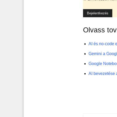
Olvass to
AI és no-code 
Gemini a Googl
Google Noteboo
AI bevezetése a