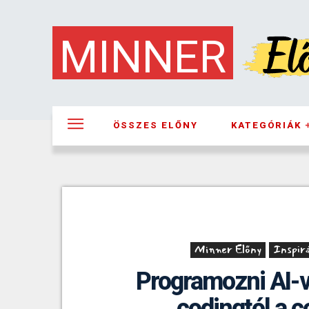
MINNER
ÖSSZES ELŐNY
KATEGÓRIÁK
Minner Előny
Inspir
Programozni AI-v
codingtól a c