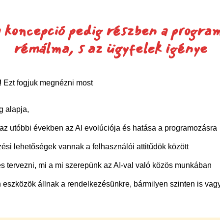
 koncepció pedig részben a progra
rémálma, s az ügyfelek igénye
!
Ezt fogjuk megnézni most
g alapja,
 az utóbbi években az AI evolúciója és hatása a programozásra
ési lehetőségek vannak a felhasználói attitűdök között
 tervezni, mi a mi szerepünk az AI-val való közös munkában
n eszközök állnak a rendelkezésünkre, bármilyen szinten is va