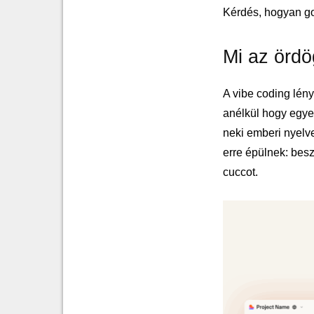
Kérdés, hogyan g
Mi az ördö
A vibe coding lén
anélkül hogy egyet
neki emberi nyelve
erre épülnek: besz
cuccot.