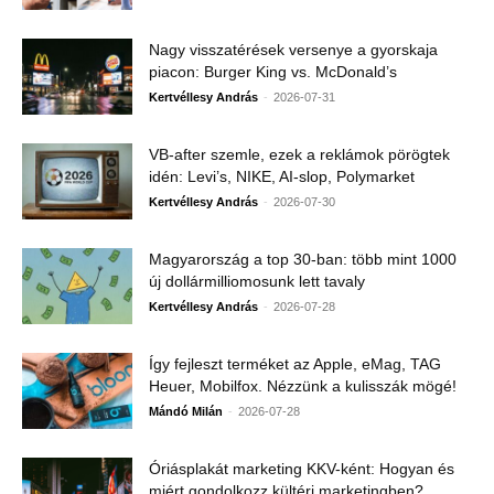
Nagy visszatérések versenye a gyorskaja
piacon: Burger King vs. McDonald’s
-
Kertvéllesy András
2026-07-31
VB-after szemle, ezek a reklámok pörögtek
idén: Levi’s, NIKE, AI-slop, Polymarket
-
Kertvéllesy András
2026-07-30
Magyarország a top 30-ban: több mint 1000
új dollármilliomosunk lett tavaly
-
Kertvéllesy András
2026-07-28
Így fejleszt terméket az Apple, eMag, TAG
Heuer, Mobilfox. Nézzünk a kulisszák mögé!
-
Mándó Milán
2026-07-28
Óriásplakát marketing KKV-ként: Hogyan és
miért gondolkozz kültéri marketingben?