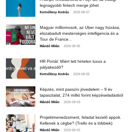
legnagyobb fintech merge jöhet
-
Kertvéllesy András
2026-08-07
Magyar milliomosok, az Uber nagy húzása,
elszabadult mesterséges intelligencia és a
Tour de France...
-
Mándó Milán
2026-08-05
HR Portál: Miért lett hirtelen luxus a
pályakezdő?
-
Kertvéllesy András
2026-08-05
Képzés, mint passzív jövedelem – 9 év
tapasztalat, 274 millió forint képzéseladásból
-
Mándó Milán
2026-08-03
Projektmenedzsment, feladat kezelő appok.
Kellenek a cégbe? (Trello és a többiek)
-
Mándó Milán
2026-08-03