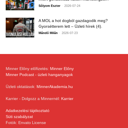
-
Sólyom Eszter
2026-07-24
A MOL a hot dogból gazdagodik meg?
Gyorsétterem lett – Üzleti hírek (4).
-
Mándó Milán
2026-07-23
Minner Előny előfizetés:
Minner Előny
Minner Podcast - üzleti hanganyagok
Üzleti oktatások:
MinnerAkademia.hu
Karrier - Dolgozz a Minnernél:
Karrier
Adatkezelési tájékoztató
Süti szabályzat
Fotók: Envato License