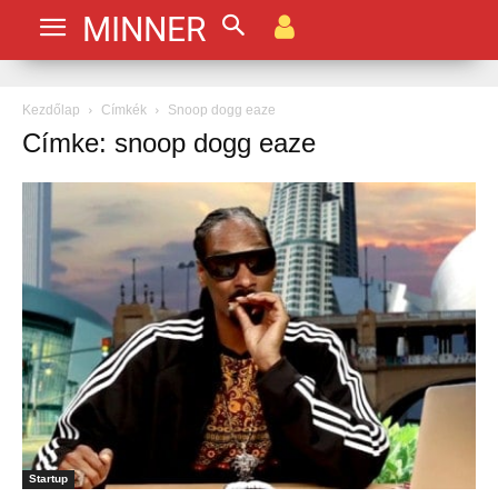
MINNER
Kezdőlap
Címkék
Snoop dogg eaze
Címke: snoop dogg eaze
Startup