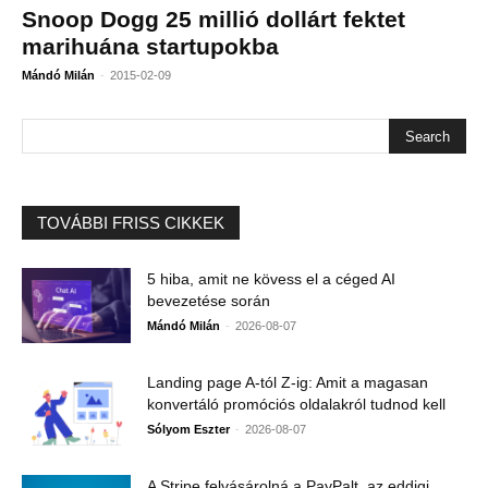
Snoop Dogg 25 millió dollárt fektet
marihuána startupokba
-
Mándó Milán
2015-02-09
TOVÁBBI FRISS CIKKEK
5 hiba, amit ne kövess el a céged AI
bevezetése során
-
Mándó Milán
2026-08-07
Landing page A-tól Z-ig: Amit a magasan
konvertáló promóciós oldalakról tudnod kell
-
Sólyom Eszter
2026-08-07
A Stripe felvásárolná a PayPalt, az eddigi