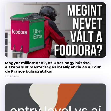
Magyar milliomosok, az Uber nagy húzása,
elszabadult mesterséges intelligencia és a Tour
de France kulisszatitkai
2026-08-05