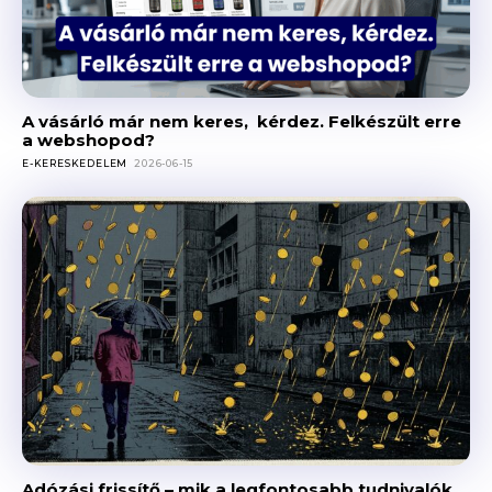
A vásárló már nem keres, kérdez. Felkészült erre
a webshopod?
E-KERESKEDELEM
2026-06-15
Adózási frissítő – mik a legfontosabb tudnivalók