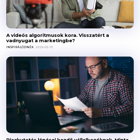
A videós algoritmusok kora. Visszatért a
vadnyugat a marketingbe?
INSPIRÁLÓDNÉK
2026-05-19
Piackutatás lépései kezdő vállalkozóknak. Minta,