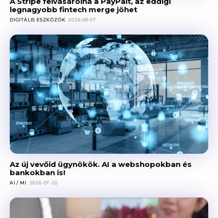
A Stripe felvásárolná a PayPalt, az eddigi
legnagyobb fintech merge jöhet
DIGITÁLIS ESZKÖZÖK
2026-08-07
Az új vevőid ügynökök. AI a webshopokban és
bankokban is!
AI / MI
2026-07-20