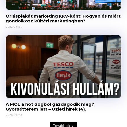
Óriásplakát marketing KKV-ként: Hogyan és miért
gondolkozz kültéri marketingben?
2026-07-24
A MOL a hot dogból gazdagodik meg?
Gyorsétterem lett – Üzleti hírek (4).
2026-07-23
Továbbiak