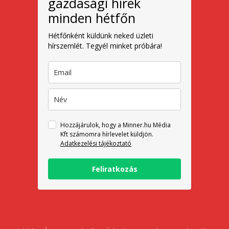
gazdasági hírek
minden hétfőn
Hétfőnként küldünk neked üzleti
hírszemlét. Tegyél minket próbára!
Hozzájárulok, hogy a Minner.hu Média
Kft számomra hírlevelet küldjön.
Adatkezelési tájékoztató
Feliratkozás