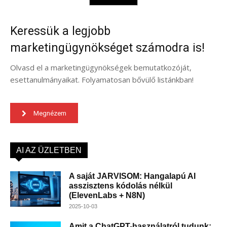
Keressük a legjobb
marketingügynökséget számodra is!
Olvasd el a marketingügynökségek bemutatkozóját,
esettanulmányaikat. Folyamatosan bővülő listánkban!
Megnézem
AI AZ ÜZLETBEN
A saját JARVISOM: Hangalapú AI
asszisztens kódolás nélkül
(ElevenLabs + N8N)
2025-10-03
Amit a ChatGPT-használatról tudunk: