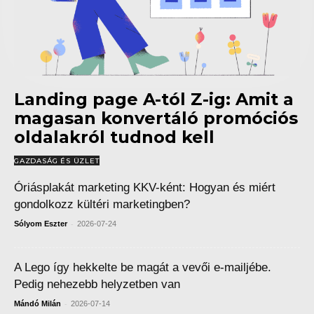
Landing page A-tól Z-ig: Amit a
magasan konvertáló promóciós
oldalakról tudnod kell
GAZDASÁG ÉS ÜZLET
Óriásplakát marketing KKV-ként: Hogyan és miért
gondolkozz kültéri marketingben?
-
Sólyom Eszter
2026-07-24
A Lego így hekkelte be magát a vevői e-mailjébe.
Pedig nehezebb helyzetben van
-
Mándó Milán
2026-07-14