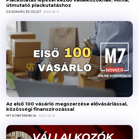
útmutató piackutatáshoz
GAZDASÁG ÉS ÜZLET
2026-05-11
Az első 100 vásárló megszerzése elővásárlással,
közösségi finanszírozással
M7 KONFERENCIA
2024-10-21