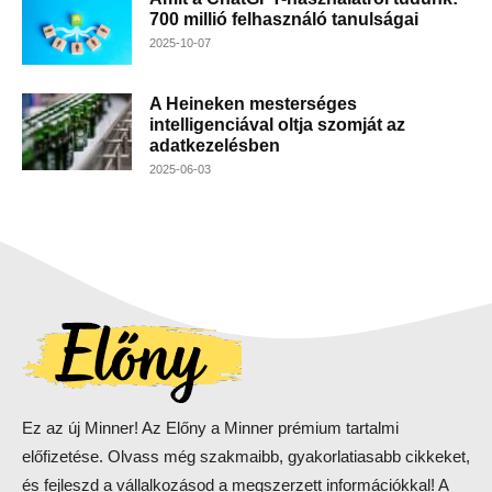
700 millió felhasználó tanulságai
2025-10-07
A Heineken mesterséges
intelligenciával oltja szomját az
adatkezelésben
2025-06-03
Ez az új Minner! Az Előny a Minner prémium tartalmi
előfizetése. Olvass még szakmaibb, gyakorlatiasabb cikkeket,
és fejleszd a vállalkozásod a megszerzett információkkal! A