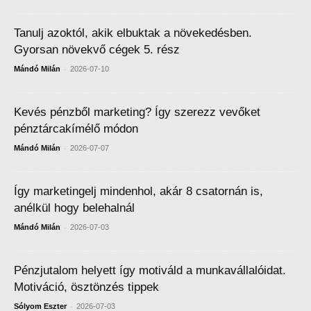
Tanulj azoktól, akik elbuktak a növekedésben.
Gyorsan növekvő cégek 5. rész
-
Mándó Milán
2026-07-10
Kevés pénzből marketing? Így szerezz vevőket
pénztárcakímélő módon
-
Mándó Milán
2026-07-07
Így marketingelj mindenhol, akár 8 csatornán is,
anélkül hogy belehalnál
-
Mándó Milán
2026-07-03
Pénzjutalom helyett így motiváld a munkavállalóidat.
Motiváció, ösztönzés tippek
-
Sólyom Eszter
2026-07-03