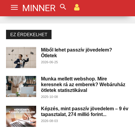
MINNER
EZ ÉRDEKELHET
Miből lehet passzív jövedelem?
Ötletek
2026-06-25
Munka mellett webshop. Mire
keresnek rá az emberek? Webáruház
ötletek statisztikával
2025-10-08
Képzés, mint passzív jövedelem – 9 év
tapasztalat, 274 millió forint...
2026-08-03