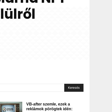
ülről
Keresés
VB-after szemle, ezek a
reklámok pörögtek idén: