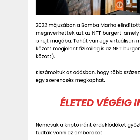
2022 májusában a Bamba Marha elindítot
megnyerhették azt az NFT burgert, amely 
is rejt magába. Tehát van egy virtuálisan
között megjelent fizikailag is az NFT burge
között).
Kiszámoltuk az adásban, hogy több százeze
egy szerencsés megkaphat.
ÉLETED VÉGÉIG
Nemcsak a kriptó iránt érdeklődőket győz
tudták vonni az embereket.