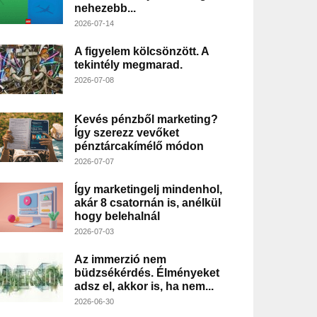
nehezebb...
2026-07-14
A figyelem kölcsönzött. A
tekintély megmarad.
2026-07-08
Kevés pénzből marketing?
Így szerezz vevőket
pénztárcakímélő módon
2026-07-07
Így marketingelj mindenhol,
akár 8 csatornán is, anélkül
hogy belehalnál
2026-07-03
Az immerzió nem
büdzsékérdés. Élményeket
adsz el, akkor is, ha nem...
2026-06-30