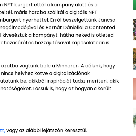
 NFT burgert ettél a kampány alatt és a
l, máris harcba szálltál a digitális NFT
amburgert nyerhettél. Erről beszélgettünk Jancsa
megálmodójával és Bernát Dániellel a Contented
kiveséztük a kampányt, hátha neked is ötleted
ehozásáról és hozzájutásával kapcsolatban is
ozatba vágtunk bele a Minneren. A célunk, hogy
incs helyhez kötve a digitalizációnak
tatunk be, akikből inspirációt tudsz meríteni, akik
lehetőségeket. Lássuk is, hogy ez hogyan sikerült
tt,
vagy az alábbi lejátszón keresztül.