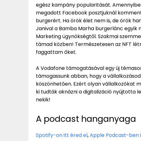
egész kampány popularitását. Amennyiben
megadott Facebook posztjuknál kommentelté
burgerért. Ha örök élet nem is, de örök h
Janival a Bamba Marha burgerlánc egyik 
Marketing ügynökségtől. Szakmai szemmel 
támad közben! Természetesen az NFT létr
faggattam őket.
A Vodafone támogatásával egy új témasor
támogassunk abban, hogy a vállalkozásod n
köszönhetően. Ezért olyan vállalkozókat mu
ki tudták aknázni a digitalizáció nyújtotta 
nekik!
A podcast hanganyaga
Spotify-on itt éred el
,
Apple Podcast-ben i