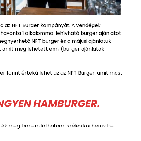
ta az NFT Burger kampányát. A vendégek
havonta 1 alkalommal lehívható burger ajánlatot
 megnyerhető NFT burger és a májusi ajánlatuk
r, amit meg lehetett enni (burger ajánlatok
r forint értékű lehet az az NFT Burger, amit most
 INGYEN HAMBURGER.
ték meg, hanem láthatóan széles körben is be