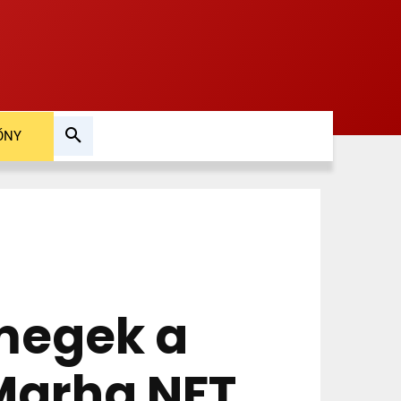
ŐNY
ömegek a
Marha NFT