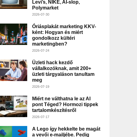
Levi’s, NIKE, AI-slop,
Polymarket
2026-07-30
Óriásplakát marketing KKV-
ként: Hogyan és miért
gondolkozz kültéri
marketingben?
2026-07-24
Üzleti hack kezdő
vállalkozóknak, amit 200+
üzleti tárgyaláson tanultam
meg
2026-07-19
Miért ne válthatna le az AI
pont Téged? Hormozi tippek
tartalomkészítésről
2026-07-17
A Lego így hekkelte be magát
a vevői e-mailjébe. Pedig