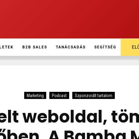
EL
LETEK
B2B SALES
TANÁCSADÁS
SEGÍTSÉG
Marketing
Podcast
Szponzorált tartalom
elt weboldal, t
őben. A Bamba 