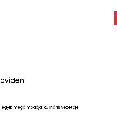
röviden
c
egyik megálmodója, kulináris vezetője