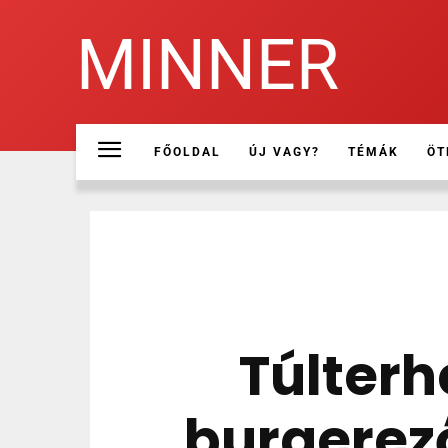
MINNER
FŐOLDAL
ÚJ VAGY?
TÉMÁK
ÖT
Túlterh
burgerez