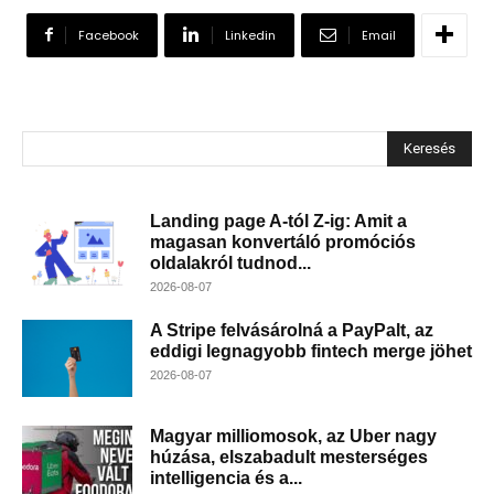
Facebook
Linkedin
Email
Keresés
Landing page A-tól Z-ig: Amit a
magasan konvertáló promóciós
oldalakról tudnod...
2026-08-07
A Stripe felvásárolná a PayPalt, az
eddigi legnagyobb fintech merge jöhet
2026-08-07
Magyar milliomosok, az Uber nagy
húzása, elszabadult mesterséges
intelligencia és a...