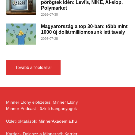
pörögtek idén: Levi’s, NIKE, AI-slop,
Polymarket
2026-07-30
Magyarország a top 30-ban: több mint
1000 új dollármilliomosunk lett tavaly
2026-07-28
Tovább a főoldalra!
Minner Előny előfizetés:
Minner Előny
Minner Podcast - üzleti hanganyagok
Üzleti oktatások:
MinnerAkademia.hu
Karrier - Dolgozz a Minnernél:
Karrier