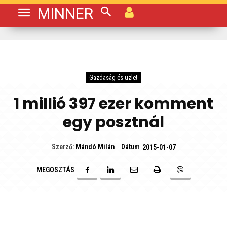
MINNER
Gazdaság és üzlet
1 millió 397 ezer komment
egy posztnál
Dátum
Szerző:
Mándó Milán
2015-01-07
MEGOSZTÁS