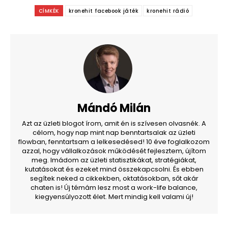
CÍMKÉK
kronehit facebook játék
kronehit rádió
Mándó Milán
Azt az üzleti blogot írom, amit én is szívesen olvasnék. A
célom, hogy nap mint nap benntartsalak az üzleti
flowban, fenntartsam a lelkesedésed! 10 éve foglalkozom
azzal, hogy vállalkozások működését fejlesztem, újítom
meg. Imádom az üzleti statisztikákat, stratégiákat,
kutatásokat és ezeket mind összekapcsolni. És ebben
segítek neked a cikkekben, oktatásokban, sőt akár
chaten is! Új témám lesz most a work-life balance,
kiegyensúlyozott élet. Mert mindig kell valami új!