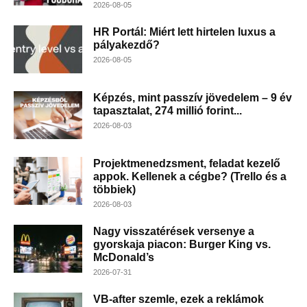
2026-08-05
HR Portál: Miért lett hirtelen luxus a
pályakezdő?
2026-08-05
Képzés, mint passzív jövedelem – 9 év
tapasztalat, 274 millió forint...
2026-08-03
Projektmenedzsment, feladat kezelő
appok. Kellenek a cégbe? (Trello és a
többiek)
2026-08-03
Nagy visszatérések versenye a
gyorskaja piacon: Burger King vs.
McDonald’s
2026-07-31
VB-after szemle, ezek a reklámok