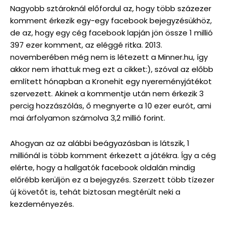
Nagyobb sztároknál előfordul az, hogy több százezer
komment érkezik egy-egy facebook bejegyzésükhöz,
de az, hogy egy cég facebook lapján jön össze 1 millió
397 ezer komment, az eléggé ritka. 2013.
novemberében még nem is létezett a Minner.hu, így
akkor nem írhattuk meg ezt a cikket:), szóval az előbb
említett hónapban a Kronehit egy nyereményjátékot
szervezett. Akinek a kommentje után nem érkezik 3
percig hozzászólás, ő megnyerte a 10 ezer eurót, ami
mai árfolyamon számolva 3,2 millió forint.
Ahogyan az az alábbi beágyazásban is látszik, 1
milliónál is több komment érkezett a játékra. Így a cég
elérte, hogy a hallgatók facebook oldalán mindig
előrébb kerüljön ez a bejegyzés. Szerzett több tízezer
új követőt is, tehát biztosan megtérült neki a
kezdeményezés.