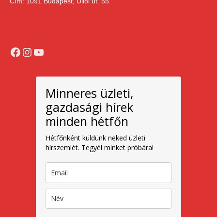
Cím: 1091 Budapest, Üllői út. 55.
Facebook
Instagram
YouTube
Minneres üzleti,
gazdasági hírek
minden hétfőn
Hétfőnként küldünk neked üzleti
hírszemlét. Tegyél minket próbára!