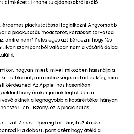
nt címkézett, iPhone tulajdonosokról szóló
, érdemes piackutatással foglalkozni. A “gyorsabb
kor a piackutatás módszerét, kérdéseit tervezed.
 az, amire nem? Felesleges azt kérdezni, hogy “és
”, ilyen szempontból valóban nem a vásárló dolga
alálni.
(mikor, hogyan, miért, mivel, miközben használja a
ki problémát, mi a nehézsége, mi tart sokáig, mire
kell kérdezned. Az Apple-höz hasonlóan
, például hány órakor járnak legtöbben a
 a vevő akinek a legnagyobb a kosárértéke, hányan
egnépszerűbb… Bizony, ez is piackutatás.
obozát 7 másodpercig tart kinyitni? Amikor
bontod ki a dobozt, pont azért hogy átéld a