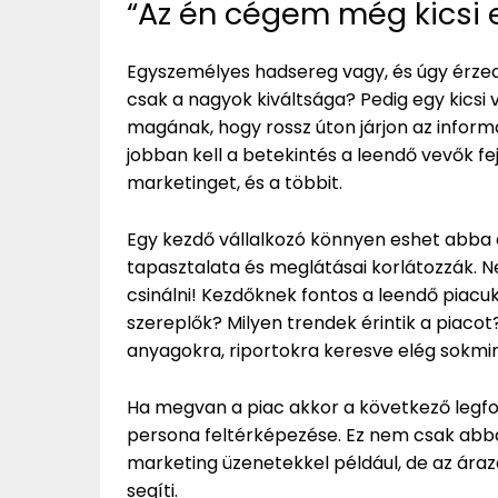
“Az én cégem még kicsi
Egyszemélyes hadsereg vagy, és úgy érzed,
csak a nagyok kiváltsága? Pedig egy kics
magának, hogy rossz úton járjon az infor
jobban kell a betekintés a leendő vevők fejé
marketinget, és a többit.
Egy kezdő vállalkozó könnyen eshet abba a
tapasztalata és meglátásai korlátozzák. 
csinálni! Kezdőknek fontos a leendő piac
szereplők? Milyen trendek érintik a piaco
anyagokra, riportokra keresve elég sokmind
Ha megvan a piac akkor a következő legfo
persona feltérképezése. Ez nem csak abban
marketing üzenetekkel például, de az árazá
segíti.