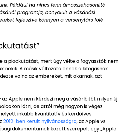
unk. Például ha nincs fenn ár-összehasonlító
ásárlói programja, bonyolult a vásárlási
eteket fejlesztve könnyen a versenytárs fölé
ckutatást”
te a piackutatást, mert úgy vélte a fogyasztók nem
 nekik. A másik változata ennek a kifogásnak
dezte volna az embereket, mit akarnak, azt
 az Apple nem kérdezi meg a vásárlóitól, milyen új
olcokon látni, de attól még nagyon is végez
helyett inkább kvantitatív és kérdőíves
Ez
2012-ben került nyilvánosságra
, az Apple vs
rósági dokumentumok között szerepelt egy „Apple