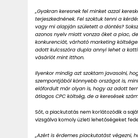
„Gyakran keresnek fel minket azzal keres
terjeszkednének. Fel szoktuk tenni a kérd
vagy mi alapján született a döntés? Soks
azonos nyelv miatt vonzza őket a piac, de
konkurenciát, várható marketing költségek
adott kulcsszóra dupla annyi lehet a katt
vásárlót mint itthon.
Ilyenkor mindig azt szoktam javasolni, ho
szempontjából könnyebb országot is, mint
előfordult már olyan is, hogy az adott te
átlagos CPC költség, de a keresések száma
Sőt, a piackutatás nem korlátozódik a saj
vizsgálva komoly üzleti lehetőségeket fede
„Azért is érdemes piackutatást végezni, 