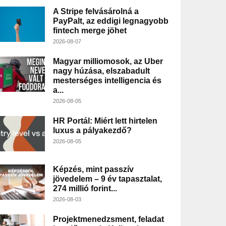
A Stripe felvásárolná a
PayPalt, az eddigi legnagyobb
fintech merge jöhet
2026-08-07
Magyar milliomosok, az Uber
nagy húzása, elszabadult
mesterséges intelligencia és
a...
2026-08-05
HR Portál: Miért lett hirtelen
luxus a pályakezdő?
2026-08-05
Képzés, mint passzív
jövedelem – 9 év tapasztalat,
274 millió forint...
2026-08-03
Projektmenedzsment, feladat