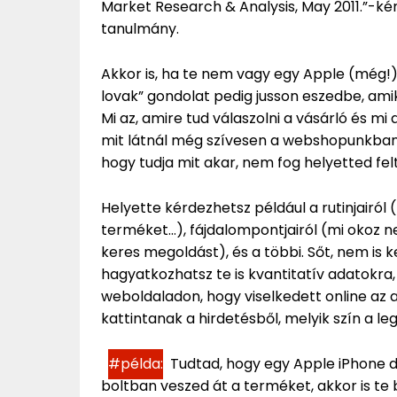
Market Research & Analysis, May 2011.”-ké
tanulmány.
Akkor is, ha te nem vagy egy Apple (még!)
lovak” gondolat pedig jusson eszedbe, ami
Mi az, amire tud válaszolni a vásárló és mi
mit látnál még szívesen a webshopunkban
hogy tudja mit akar, nem fog helyetted felt
Helyette kérdezhetsz például a rutinjairól 
terméket…), fájdalompontjairól (mi okoz ne
keres megoldást), és a többi. Sőt, nem is 
hagyatkozhatsz te is kvantitatív adatokra
weboldaladon, hogy viselkedett online az
kattintanak a hirdetésből, melyik szín a l
#példa:
Tudtad, hogy egy Apple iPhone d
boltban veszed át a terméket, akkor is te 