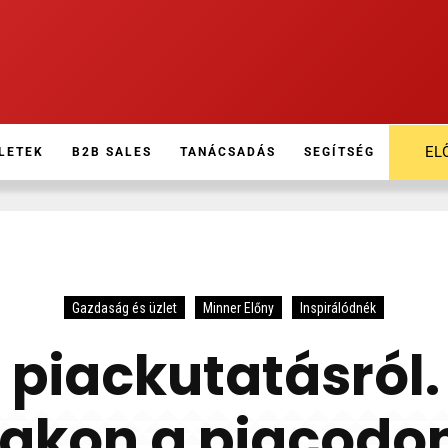
EL
LETEK
B2B SALES
TANÁCSADÁS
SEGÍTSÉG
Gazdaság és üzlet
Minner Előny
Inspirálódnék
a piackutatásról.
akon a piacodo