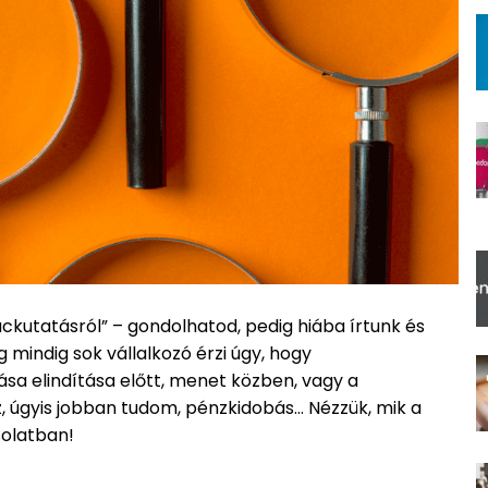
ackutatásról” – gondolhatod, pedig hiába írtunk és
mindig sok vállalkozó érzi úgy, hogy
ása elindítása előtt, menet közben, vagy a
z, úgyis jobban tudom, pénzkidobás… Nézzük, mik a
solatban!