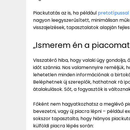
Piackutatás az is, ha például
pretotípussal
nagyon leegyszerűsített, minimálisan műk
visszajelzések, tapasztalatok alapján fejle
„Ismerem én a piacomat
Visszatérő hiba, hogy valaki úgy gondolja, 
időt szánnia. Nos valamennyire reméljük, h
lehetetlen minden információnak a birtokáb
Beléphetnek új szereplők, hathatnak rá i
átalakulások. Sőt, a fogyasztók is változnak,
Főként nem hagyatkozhatsz a meglévő pia
bevezetni, vagy új piacra lépni – például ex
sokszor tapasztalta, hogy hiányos piackuta
külföldi piacra lépés során: