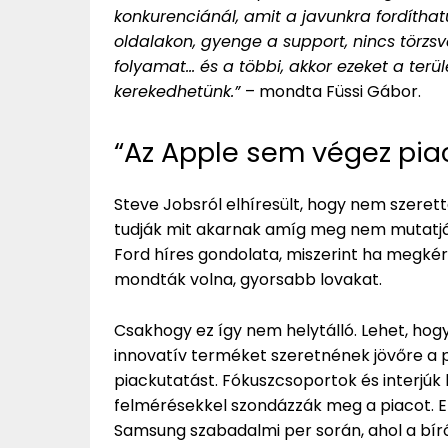
konkurenciánál, amit a javunkra fordíthat
oldalakon, gyenge a support, nincs törzsv
folyamat… és a többi, akkor ezeket a terül
kerekedhetünk.”
– mondta Füssi Gábor.
“Az Apple sem végez pia
Steve Jobsról elhíresült, hogy nem szeret
tudják mit akarnak amíg meg nem mutatják
Ford híres gondolata, miszerint ha megkér
mondták volna, gyorsabb lovakat.
Csakhogy ez így nem helytálló. Lehet, hogy
innovatív terméket szeretnének jövőre a p
piackutatást. Fókuszcsoportok és interjúk 
felmérésekkel szondázzák meg a piacot. 
Samsung szabadalmi per során, ahol a bí