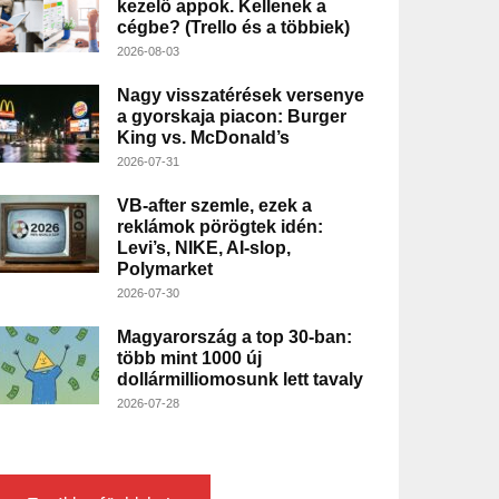
kezelő appok. Kellenek a
cégbe? (Trello és a többiek)
2026-08-03
Nagy visszatérések versenye
a gyorskaja piacon: Burger
King vs. McDonald’s
2026-07-31
VB-after szemle, ezek a
reklámok pörögtek idén:
Levi’s, NIKE, AI-slop,
Polymarket
2026-07-30
Magyarország a top 30-ban:
több mint 1000 új
dollármilliomosunk lett tavaly
2026-07-28