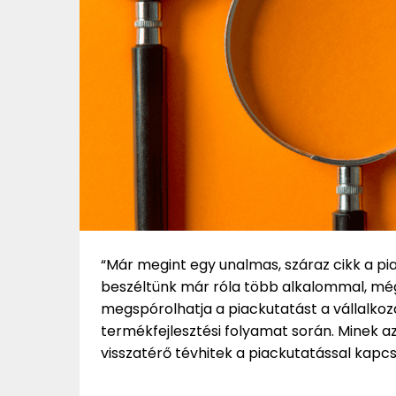
“Már megint egy unalmas, száraz cikk a pi
beszéltünk már róla több alkalommal, még 
megspórolhatja a piackutatást a vállalkoz
termékfejlesztési folyamat során. Minek a
visszatérő tévhitek a piackutatással kapc