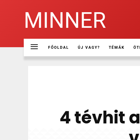
MINNER
FŐOLDAL
ÚJ VAGY?
TÉMÁK
ÖT
4 tévhit 
v