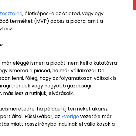
 teszteled
, életképes-e az ötleted, vagy egy
ödő terméket (MVP) dobsz a piacra, amit a
sztesz.
”
ő már eléggé ismeri a piacát, nem kell a kutatásra
ogy ismered a piacod, ha már vállalkozol. De
an lenni, főleg, hogy az folyamatosan változik is.
parági trendek vagy nagyobb gazdasági
 más lesz a rutinjuk, elvárásaik.
cismeretedre, ha például új terméket akarsz
port által. Füssi Gábor, az
Everigo
vezetője már
tás miatt rossz irányba indulnak el vállalkozók a