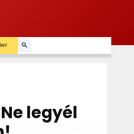
ŐNY
 Ne legyél
n!