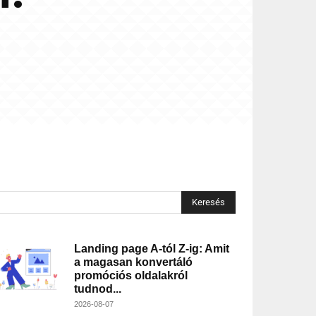
Keresés
Landing page A-tól Z-ig: Amit
a magasan konvertáló
promóciós oldalakról
tudnod...
2026-08-07