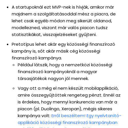
A startupoknál ezt MVP-nek is hívják, amikor már
majdnem a szolgáltatásoddal mész a piacra, de
lehet csak egyéb módon meg sikerült oldanod,
modellezned, viszont már valós piacon tudsz
statisztikákat, visszajelzéseket gyűjteni.
Pretotípus lehet akár egy közösségi finanszírozó
kampány is, sőt akár másik cég közösségi
finanszírozó kampánya.
Például látszik, hogy a nemzetközi közösségi
finanszírozó kampányoknál a magyar
társasjátékok nagyon jól mennek.
Vagy ott a még el nem készült mobilapplikáció,
amire összegyűjtöttek rengeteg pénzt. Ennél az
is érdekes, hogy mennyi konkurencia van már a
piacon (pl. Duolingo, Xeropan), mégis sikeres
kampánya volt:
Erről beszéltem! Egy nyelvtanító-
applikáció közösségi finanszírozó kampányban