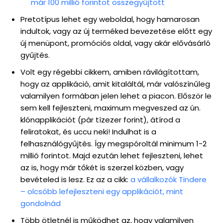
már 100 millió forintot összegyűjtött
Pretotípus lehet egy weboldal, hogy hamarosan
indultok, vagy az új terméked bevezetése előtt egy
új menüpont, promóciós oldal, vagy akár elővásárló
gyűjtés.
Volt egy régebbi cikkem, amiben rávilágítottam,
hogy az applikáció, amit kitaláltál, már valószínűleg
valamilyen formában jelen lehet a piacon. Először le
sem kell fejleszteni, maximum megveszed az ún.
klónapplikációt (pár tízezer forint), átírod a
feliratokat, és uccu neki! Indulhat is a
felhasználógyűjtés. Így megspóroltál minimum 1-2
millió forintot. Majd ezután lehet fejleszteni, lehet
az is, hogy már tőkét is szerzel közben, vagy
bevételed is lesz. Ez az a cikk:
a vállalkozók Tindere
– olcsóbb lefejleszteni egy applikációt, mint
gondolnád
Több ötletnél is működhet az, hogy valamilyen