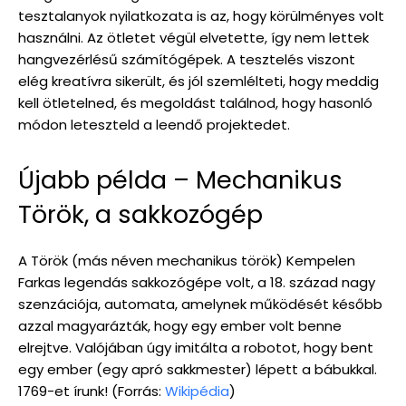
tesztalanyok nyilatkozata is az, hogy körülményes volt
használni. Az ötletet végül elvetette, így nem lettek
hangvezérlésű számítógépek. A tesztelés viszont
elég kreatívra sikerült, és jól szemlélteti, hogy meddig
kell ötletelned, és megoldást találnod, hogy hasonló
módon leteszteld a leendő projektedet.
Újabb példa – Mechanikus
Török, a sakkozógép
A Török (más néven mechanikus török) Kempelen
Farkas legendás sakkozógépe volt, a 18. század nagy
szenzációja, automata, amelynek működését később
azzal magyarázták, hogy egy ember volt benne
elrejtve. Valójában úgy imitálta a robotot, hogy bent
egy ember (egy apró sakkmester) lépett a bábukkal.
1769-et írunk! (Forrás:
Wikipédia
)