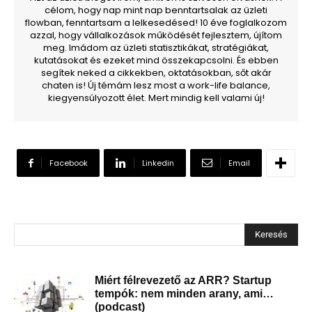
célom, hogy nap mint nap benntartsalak az üzleti
flowban, fenntartsam a lelkesedésed! 10 éve foglalkozom
azzal, hogy vállalkozások működését fejlesztem, újítom
meg. Imádom az üzleti statisztikákat, stratégiákat,
kutatásokat és ezeket mind összekapcsolni. És ebben
segítek neked a cikkekben, oktatásokban, sőt akár
chaten is! Új témám lesz most a work-life balance,
kiegyensúlyozott élet. Mert mindig kell valami új!
Facebook
Linkedin
Email
Keresés
Miért félrevezető az ARR? Startup
tempók: nem minden arany, ami…
(podcast)