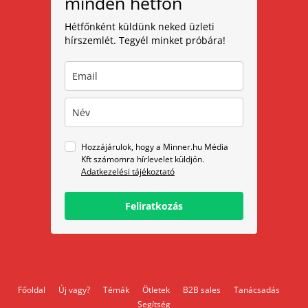
minden hétfőn
Hétfőnként küldünk neked üzleti
hírszemlét. Tegyél minket próbára!
Hozzájárulok, hogy a Minner.hu Média
Kft számomra hírlevelet küldjön.
Adatkezelési tájékoztató
Feliratkozás
Főoldal
Új vagy?
Témák
Ötletek
B2B sales
Tanácsadás
Segítség