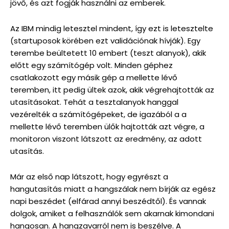
jövő, és azt fogják használni az emberek.
Az IBM mindig letesztel mindent, így ezt is letesztelte
(startuposok körében ezt validációnak hívják). Egy
terembe beültetett 10 embert (teszt alanyok), akik
előtt egy számítógép volt. Minden géphez
csatlakozott egy másik gép a mellette lévő
teremben, itt pedig ültek azok, akik végrehajtották az
utasításokat. Tehát a tesztalanyok hanggal
vezérelték a számítógépeket, de igazából a a
mellette lévő teremben ülők hajtották azt végre, a
monitoron viszont látszott az eredmény, az adott
utasítás.
Már az első nap látszott, hogy egyrészt a
hangutasítás miatt a hangszálak nem bírják az egész
napi beszédet (elfárad annyi beszédtől). És vannak
dolgok, amiket a felhasználók sem akarnak kimondani
hangosan. A hangzavarról nem is beszélve. A