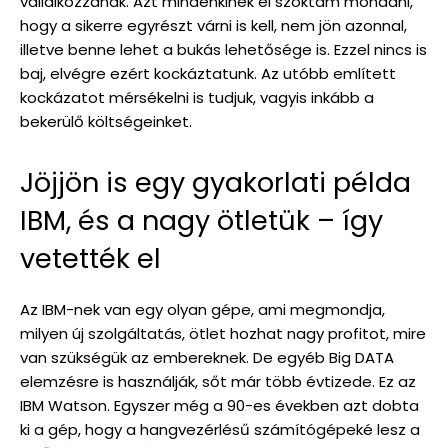
vállalkozzanak. Azt mindenkinek el szoktam mondani,
hogy a sikerre egyrészt várni is kell, nem jön azonnal,
illetve benne lehet a bukás lehetősége is. Ezzel nincs is
baj, elvégre ezért kockáztatunk. Az utóbb említett
kockázatot mérsékelni is tudjuk, vagyis inkább a
bekerülő költségeinket.
Jöjjön is egy gyakorlati példa
IBM, és a nagy ötletük – így
vetették el
Az IBM-nek van egy olyan gépe, ami megmondja,
milyen új szolgáltatás, ötlet hozhat nagy profitot, mire
van szükségük az embereknek. De egyéb Big DATA
elemzésre is használják, sőt már több évtizede. Ez az
IBM Watson. Egyszer még a 90-es években azt dobta
ki a gép, hogy a hangvezérlésű számítógépeké lesz a