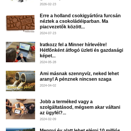
2026-02-23
Erre a holland csokigyártóra furcsán
néztek a csokoládéiparban. Ma
piacvezetők között...
2024-07-23
Iratkozz fel a Minner hírlevélre!
Hétfőnként átfogó üzleti és gazdasági
képet...
2024-05-28
Ami másnak szennyvíz, neked lehet
arany! A pénznek nincsen szaga
2024-04-02
Jobb a terméked vagy a
szolgáltatásod, mégsem akar váltani
az ügyfél?...
2024-02-09
Mennyi év alatt lehet elérni 10 milliós,