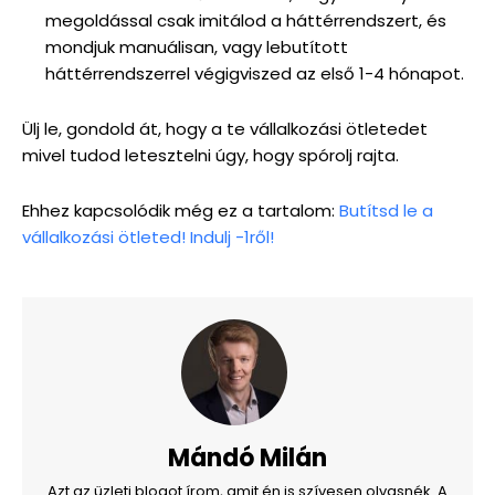
megoldással csak imitálod a háttérrendszert, és
mondjuk manuálisan, vagy lebutított
háttérrendszerrel végigviszed az első 1-4 hónapot.
Ülj le, gondold át, hogy a te vállalkozási ötletedet
mivel tudod letesztelni úgy, hogy spórolj rajta.
Ehhez kapcsolódik még ez a tartalom:
Butítsd le a
vállalkozási ötleted! Indulj -1ről!
Mándó Milán
Azt az üzleti blogot írom, amit én is szívesen olvasnék. A