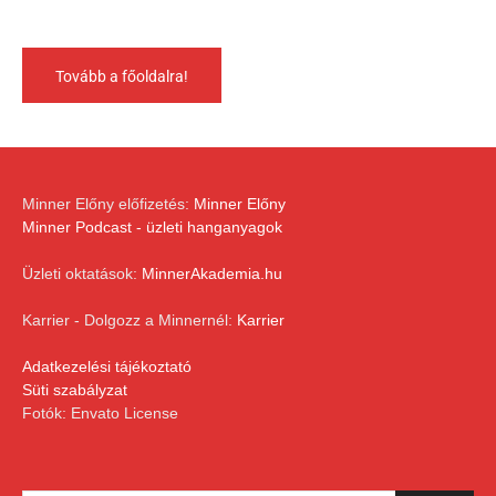
Tovább a főoldalra!
Minner Előny előfizetés:
Minner Előny
Minner Podcast - üzleti hanganyagok
Üzleti oktatások:
MinnerAkademia.hu
Karrier - Dolgozz a Minnernél:
Karrier
Adatkezelési tájékoztató
Süti szabályzat
Fotók: Envato License