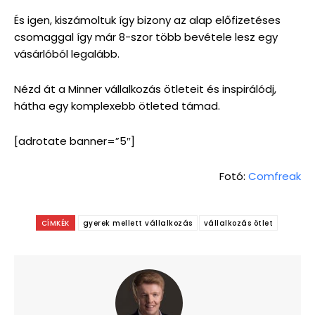
És igen, kiszámoltuk így bizony az alap előfizetéses
csomaggal így már 8-szor több bevétele lesz egy
vásárlóból legalább.
Nézd át a Minner vállalkozás ötleteit és inspirálódj,
hátha egy komplexebb ötleted támad.
[adrotate banner=”5″]
Fotó:
Comfreak
CÍMKÉK
gyerek mellett vállalkozás
vállalkozás ötlet