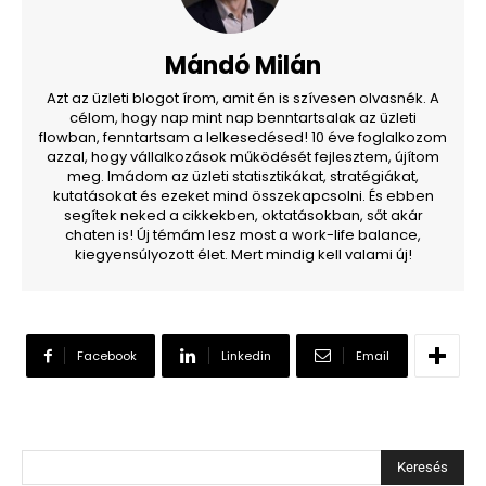
Mándó Milán
Azt az üzleti blogot írom, amit én is szívesen olvasnék. A
célom, hogy nap mint nap benntartsalak az üzleti
flowban, fenntartsam a lelkesedésed! 10 éve foglalkozom
azzal, hogy vállalkozások működését fejlesztem, újítom
meg. Imádom az üzleti statisztikákat, stratégiákat,
kutatásokat és ezeket mind összekapcsolni. És ebben
segítek neked a cikkekben, oktatásokban, sőt akár
chaten is! Új témám lesz most a work-life balance,
kiegyensúlyozott élet. Mert mindig kell valami új!
Facebook
Linkedin
Email
Keresés