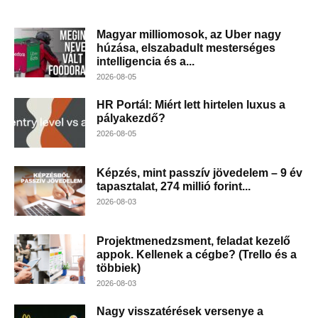
Magyar milliomosok, az Uber nagy
húzása, elszabadult mesterséges
intelligencia és a...
2026-08-05
HR Portál: Miért lett hirtelen luxus a
pályakezdő?
2026-08-05
Képzés, mint passzív jövedelem – 9 év
tapasztalat, 274 millió forint...
2026-08-03
Projektmenedzsment, feladat kezelő
appok. Kellenek a cégbe? (Trello és a
többiek)
2026-08-03
Nagy visszatérések versenye a