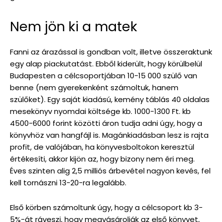
Nem jön ki a matek
Fanni az árazással is gondban volt, illetve összeraktunk
egy alap piackutatást. Ebből kiderült, hogy körülbelül
Budapesten a célcsoportjában 10-15 000 szülő van
benne (nem gyerekenként számoltuk, hanem
szülőket). Egy saját kiadású, kemény táblás 40 oldalas
mesekönyv nyomdai költsége kb. 1000-1300 Ft. kb
4500-6000 forint közötti áron tudja adni úgy, hogy a
könyvhöz van hangfájl is. Magánkiadásban lesz is rajta
profit, de valójában, ha könyvesboltokon keresztül
értékesíti, akkor kijön az, hogy bizony nem éri meg.
Éves szinten alig 2,5 milliós árbevétel nagyon kevés, fel
kell tornászni 13-20-ra legalább.
Első körben számoltunk úgy, hogy a célcsoport kb 3-
5%-át ráveszi, hogy megvásárolják az első könyvet,