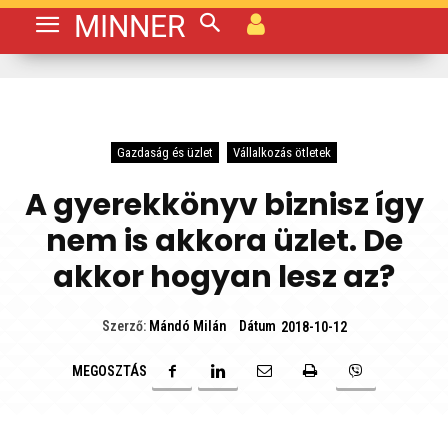
MINNER
Gazdaság és üzlet
Vállalkozás ötletek
A gyerekkönyv biznisz így
nem is akkora üzlet. De
akkor hogyan lesz az?
Dátum
Szerző:
Mándó Milán
2018-10-12
MEGOSZTÁS