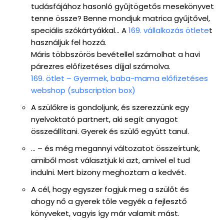
tudásfájához hasonló gyűjtögetős mesekönyvet
tenne össze? Benne mondjuk matrica gyűjtővel,
speciális szókártyákkal… A
169. vállalkozás ötlete
t
használjuk fel hozzá.
Máris többszörös bevétellel számolhat a havi
párezres előfizetéses díjjal számolva.
169. ötlet – Gyermek, baba-mama előfizetéses
webshop (subscription box)
A szülőkre is gondoljunk, és szerezzünk egy
nyelvoktató partnert, aki segít anyagot
összeállítani. Gyerek és szülő együtt tanul.
… – és még megannyi változatot összeírtunk,
amiből most választjuk ki azt, amivel el tud
indulni. Mert bizony meghoztam a kedvét.
A cél, hogy egyszer fogjuk meg a szülőt és
ahogy nő a gyerek tőle vegyék a fejlesztő
könyveket, vagyis így már valamit mást.