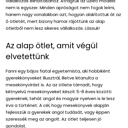
vállalkozás elindításához. Átrágtuk az üzleti modellt
nem is egyszer. Minden apróságot nem fogok leírni,
hanem nagy vonalakban azt, hogyan alakítottuk át az
ő ötletét, mert bizony hamar rájöttünk az alap
ötletből nem lesz sikeres vállalkozás. Lássuk!
Az alap ötlet, amit végül
elvetettünk
Fanni egy bájos fiatal egyetemista, aki hobbiként
gyerekkönyveket illusztrál, illetve kitanulta a
mesekönyvírást is. Az az ötlete támadt, hogy
kétnyelvű mesekönyveket készít 5-8 éves közötti
gyereknek, tehát angol és magyar nyelven is le lesz
írva a történet. A cél, hogy mesekönyvek alapján
fejlesszük a gyerekek angol tudását, vagy éppen
szeressék meg az angolt. Az ötlet teljesen jó
gondolat.