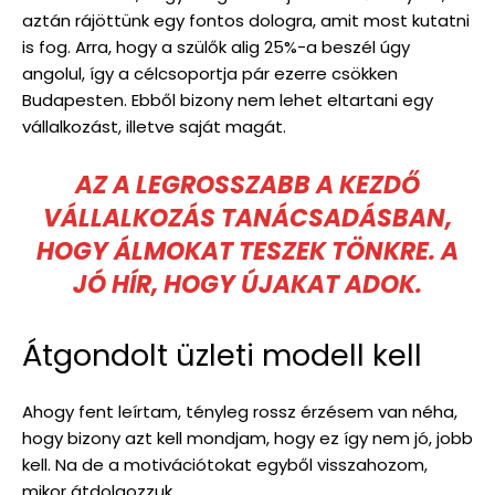
aztán rájöttünk egy fontos dologra, amit most kutatni
is fog. Arra, hogy a szülők alig 25%-a beszél úgy
angolul, így a célcsoportja pár ezerre csökken
Budapesten. Ebből bizony nem lehet eltartani egy
vállalkozást, illetve saját magát.
AZ A LEGROSSZABB A KEZDŐ
VÁLLALKOZÁS TANÁCSADÁSBAN,
HOGY ÁLMOKAT TESZEK TÖNKRE. A
JÓ HÍR, HOGY ÚJAKAT ADOK.
Átgondolt üzleti modell kell
Ahogy fent leírtam, tényleg rossz érzésem van néha,
hogy bizony azt kell mondjam, hogy ez így nem jó, jobb
kell. Na de a motivációtokat egyből visszahozom,
mikor átdolgozzuk.