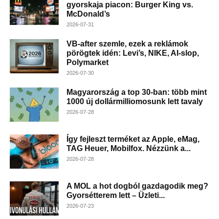
gyorskaja piacon: Burger King vs.
McDonald’s
2026-07-31
VB-after szemle, ezek a reklámok
pörögtek idén: Levi’s, NIKE, AI-slop,
Polymarket
2026-07-30
Magyarország a top 30-ban: több mint
1000 új dollármilliomosunk lett tavaly
2026-07-28
Így fejleszt terméket az Apple, eMag,
TAG Heuer, Mobilfox. Nézzünk a...
2026-07-28
A MOL a hot dogból gazdagodik meg?
Gyorsétterem lett – Üzleti...
2026-07-23