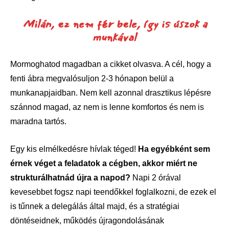
Milán, ez nem fér bele, így is úszok a
munkával
Mormoghatod magadban a cikket olvasva. A cél, hogy a
fenti ábra megvalósuljon 2-3 hónapon belül a
munkanapjaidban. Nem kell azonnal drasztikus lépésre
szánnod magad, az nem is lenne komfortos és nem is
maradna tartós.
Egy kis elmélkedésre hívlak téged!
Ha egyébként sem
érnek véget a feladatok a cégben, akkor miért ne
strukturálhatnád újra a napod?
Napi 2 órával
kevesebbet fogsz napi teendőkkel foglalkozni, de ezek el
is tűnnek a delegálás által majd, és a stratégiai
döntéseidnek, működés újragondolásának