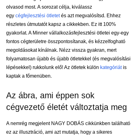
olvasod most. A sorozat célja, kiválassz
egy
cégfejlesztési ötletet
és azt megvalósítsd. Ehhez
részletes útmutatót kapsz a cikkekben. Ez itt 100%
gyakorlat. A Minner vállalkozásfejlesztési ötletei egy-egy
fontos cégterületre összpontosítanak, és kézzelfogható
megoldásokat kínálnak. Nézz vissza gyakran, mert
folyamatosan újabb és újabb ötletekkel (és megvalósítási
lépésekkel) rukkolunk elő! Az ötletek külön
kategóriát
is
kaptak a főmenüben.
Az ábra, ami éppen sok
cégvezető életét változtatja meg
A nemrég megjelent NAGY DOBÁS cikkünkben található
ez az illusztráció, ami azt mutatja, hogy a sikeres