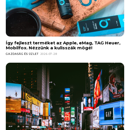
Így fejleszt terméket az Apple, eMag, TAG Heuer,
Mobilfox. Nézzünk a kulisszák mögé!
GAZDASÁG ÉS ÜZLET
2026-07-28