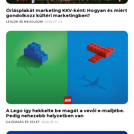
Óriásplakát marketing KKV-ként: Hogyan és miért
gondolkozz kültéri marketingben?
LEÜLÖK ÉS MEGOLDOM
2026-07-24
A Lego így hekkelte be magát a vevői e-mailjébe.
Pedig nehezebb helyzetben van
GAZDASÁG ÉS ÜZLET
2026-07-14