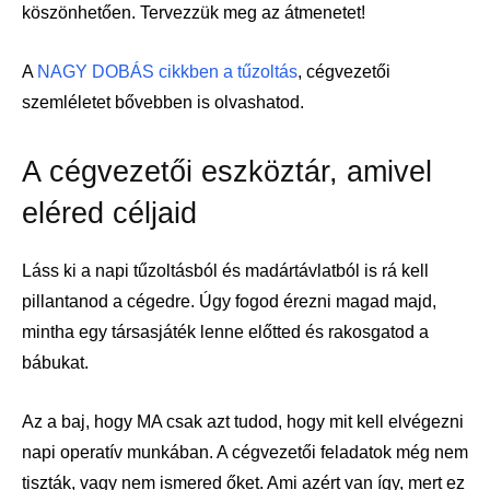
köszönhetően. Tervezzük meg az átmenetet!
A
NAGY DOBÁS cikkben a tűzoltás
, cégvezetői
szemléletet bővebben is olvashatod.
A cégvezetői eszköztár, amivel
eléred céljaid
Láss ki a napi tűzoltásból és madártávlatból is rá kell
pillantanod a cégedre. Úgy fogod érezni magad majd,
mintha egy társasjáték lenne előtted és rakosgatod a
bábukat.
Az a baj, hogy MA csak azt tudod, hogy mit kell elvégezni
napi operatív munkában. A cégvezetői feladatok még nem
tiszták, vagy nem ismered őket. Ami azért van így, mert ez