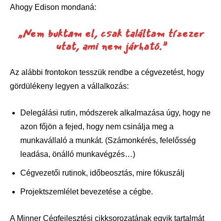
Ahogy Edison mondaná:
„Nem buktam el, csak találtam tízezer
utat, ami nem járható.”
Az alábbi frontokon tesszük rendbe a cégvezetést, hogy
gördülékeny legyen a vállalkozás:
Delegálási rutin, módszerek alkalmazása úgy, hogy ne
azon főjön a fejed, hogy nem csinálja meg a
munkavállaló a munkát. (Számonkérés, felelősség
leadása, önálló munkavégzés…)
Cégvezetői rutinok, időbeosztás, mire fókuszálj
Projektszemlélet bevezetése a cégbe.
A Minner Cégfejlesztési cikksorozatának egyik tartalmát