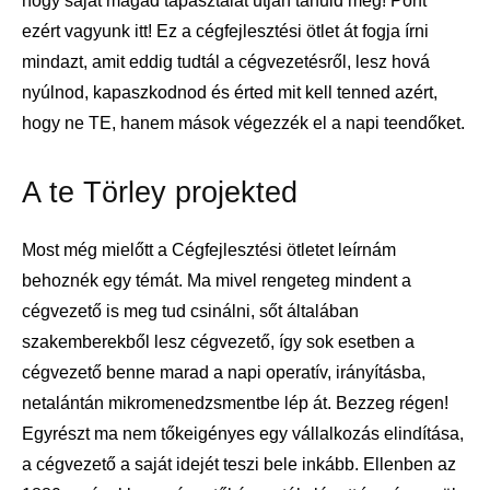
hogy saját magad tapasztalat útján tanuld meg! Pont
ezért vagyunk itt! Ez a cégfejlesztési ötlet át fogja írni
mindazt, amit eddig tudtál a cégvezetésről, lesz hová
nyúlnod, kapaszkodnod és érted mit kell tenned azért,
hogy ne TE, hanem mások végezzék el a napi teendőket.
A te Törley projekted
Most még mielőtt a Cégfejlesztési ötletet leírnám
behoznék egy témát. Ma mivel rengeteg mindent a
cégvezető is meg tud csinálni, sőt általában
szakemberekből lesz cégvezető, így sok esetben a
cégvezető benne marad a napi operatív, irányításba,
netalántán mikromenedzsmentbe lép át. Bezzeg régen!
Egyrészt ma nem tőkeigényes egy vállalkozás elindítása,
a cégvezető a saját idejét teszi bele inkább. Ellenben az