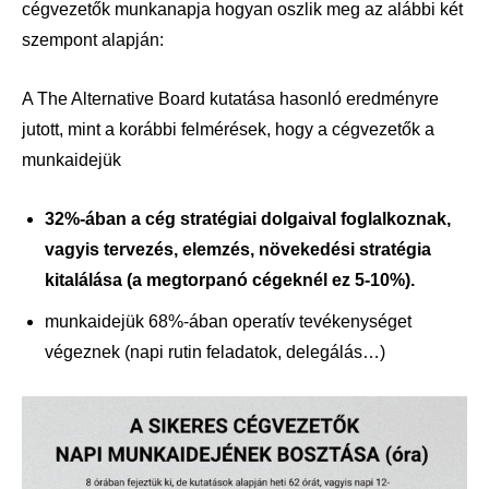
cégvezetők munkanapja hogyan oszlik meg az alábbi két
szempont alapján:
A The Alternative Board kutatása hasonló eredményre
jutott, mint a korábbi felmérések, hogy a cégvezetők a
munkaidejük
32%-ában a cég stratégiai dolgaival foglalkoznak,
vagyis tervezés, elemzés, növekedési stratégia
kitalálása (a megtorpanó cégeknél ez 5-10%).
munkaidejük 68%-ában operatív tevékenységet
végeznek (napi rutin feladatok, delegálás…)