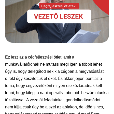
Ez lesz az a cégfejlesztési ötlet, amit a
munkavállalóidnak ne mutass meg! Igen a többit lehet
úgy is, hogy delegálod nekik a cégben a megvalósítást,
direkt úgy készítettük el őket. És akkor jöjjön pont az a
téma, hogy cégvezetőként milyen eszköztáradnak kell
lenni, hogy kilépj a napi operatív robotból. Leszámolunk a
tűzoltással! A vezetői feladatokat, gondolkodásmódot
nem fújja csak úgy be a szél az ablakon, de időd sincs,