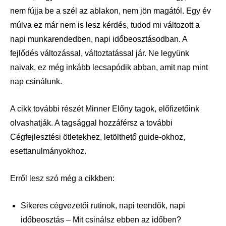
nem fújja be a szél az ablakon, nem jön magától. Egy év
múlva ez már nem is lesz kérdés, tudod mi változott a
napi munkarendedben, napi időbeosztásodban. A
fejlődés változással, változtatással jár. Ne legyünk
naivak, ez még inkább lecsapódik abban, amit nap mint
nap csinálunk.
A cikk további részét Minner Előny tagok, előfizetőink
olvashatják. A tagsággal hozzáférsz a további
Cégfejlesztési ötletekhez, letölthető guide-okhoz,
esettanulmányokhoz.
Erről lesz szó még a cikkben:
Sikeres cégvezetői rutinok, napi teendők, napi
időbeosztás – Mit csinálsz ebben az időben?