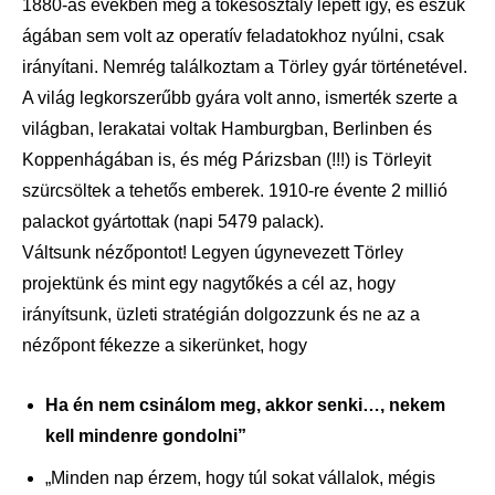
1880-as években még a tőkésosztály lépett így, és eszük
ágában sem volt az operatív feladatokhoz nyúlni, csak
irányítani. Nemrég találkoztam a Törley gyár történetével.
A világ legkorszerűbb gyára volt anno, ismerték szerte a
világban, lerakatai voltak Hamburgban, Berlinben és
Koppenhágában is, és még Párizsban (!!!) is Törleyit
szürcsöltek a tehetős emberek. 1910-re évente 2 millió
palackot gyártottak (napi 5479 palack).
Váltsunk nézőpontot! Legyen úgynevezett Törley
projektünk és mint egy nagytőkés a cél az, hogy
irányítsunk, üzleti stratégián dolgozzunk és ne az a
nézőpont fékezze a sikerünket, hogy
Ha én nem csinálom meg, akkor senki…, nekem
kell mindenre gondolni”
„Minden nap érzem, hogy túl sokat vállalok, mégis