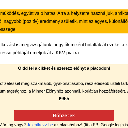
tműködés, együtt való hatás. Arra a helyzetre használjuk, amiko
 nagyobb (pozitív) eredmény születik, mint az egyes, különáll
összege.
alkozást is megvizsgálunk, hogy ők miként hidalták át ezeket a k
resso példáját emeljük át a KKV piacra.
Oldd fel a cikket és szerezz előnyt a piacodon!
őfizetéssel még szakmaibb, gyakorlatiasabb, részletesebb üzleti tar
um tagsághoz, a Minner Előnyhöz azonnali, korlátlan hozzáférésért.
Ft/hó
Előfizetek
Már tag vagy?
Jelentkezz be
az olvasáshoz! (Itt a FB, Google login is