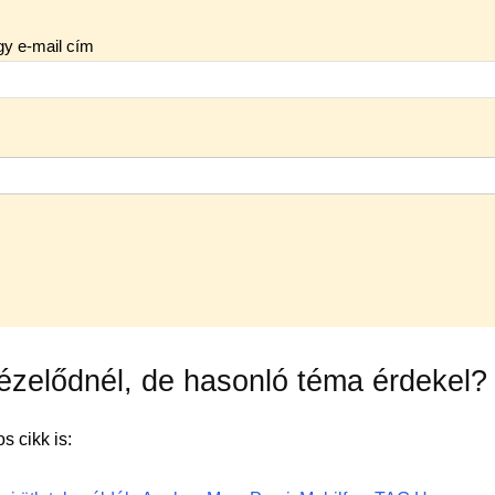
gy e-mail cím
ézelődnél, de hasonló téma érdekel?
s cikk is: