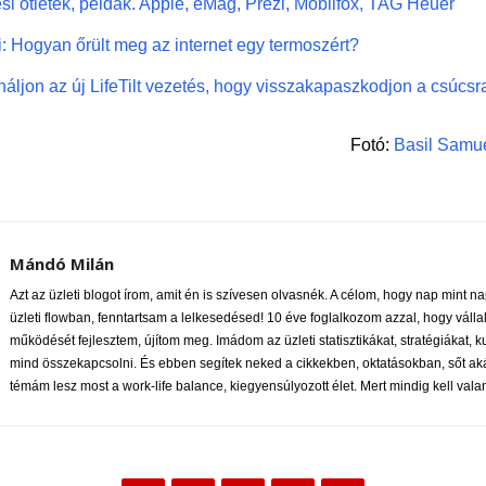
si ötletek, példák. Apple, eMag, Prezi, Mobilfox, TAG Heuer
i: Hogyan őrült meg az internet egy termoszért?
ináljon az új LifeTilt vezetés, hogy visszakapaszkodjon a csúcsr
Fotó:
Basil Samu
Mándó Milán
Azt az üzleti blogot írom, amit én is szívesen olvasnék. A célom, hogy nap mint n
üzleti flowban, fenntartsam a lelkesedésed! 10 éve foglalkozom azzal, hogy váll
működését fejlesztem, újítom meg. Imádom az üzleti statisztikákat, stratégiákat, k
mind összekapcsolni. És ebben segítek neked a cikkekben, oktatásokban, sőt akár
témám lesz most a work-life balance, kiegyensúlyozott élet. Mert mindig kell valam