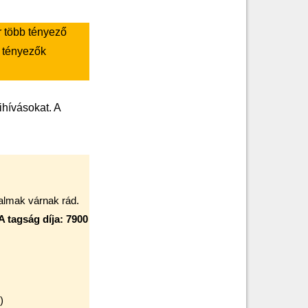
r több tényező
ó tényezők
ihívásokat. A
talmak várnak rád.
A tagság díja: 7900
)