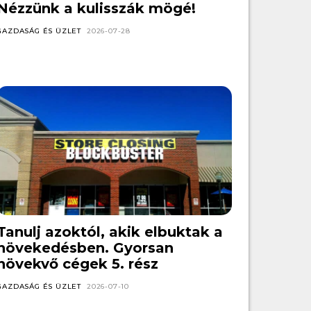
Nézzünk a kulisszák mögé!
GAZDASÁG ÉS ÜZLET
2026-07-28
Tanulj azoktól, akik elbuktak a
növekedésben. Gyorsan
növekvő cégek 5. rész
GAZDASÁG ÉS ÜZLET
2026-07-10