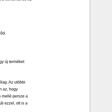
dőd.
gy új terméket
lag. Az utóbbi
n az, hogy
s mellé persze a
l ezzel, ott is a