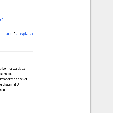
a?
el Lade
/
Unsplash
ap benntartsalak az
alkozások
utatásokat és ezeket
 chaten is! Új
i új!