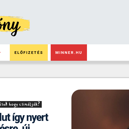
ELŐFIZETÉS
MINNER.HU
sok hogy csinálják?
ut így nyert
ésre, új