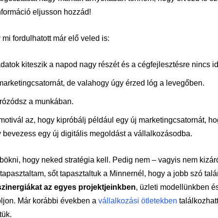
nformáció eljusson hozzád!
mi fordulhatott már elő veled is:
ladatok kiteszik a napod nagy részét és a cégfejlesztésre nincs i
marketingcsatornát, de valahogy úgy érzed lóg a levegőben.
prózódsz a munkában.
tivál az, hogy kipróbálj például egy új marketingcsatornát, ho
y bevezess egy új digitális megoldást a vállalkozásodba.
ökni, hogy neked stratégia kell. Pedig nem – vagyis nem kizáró
apasztaltam, sőt tapasztaltuk a Minnernél, hogy a jobb szó talá
zinergiákat az egyes projektjeinkben
, üzleti modellünkben é
oljon. Már korábbi években a
vállalkozási ötletekben
találkozhattá
tük.