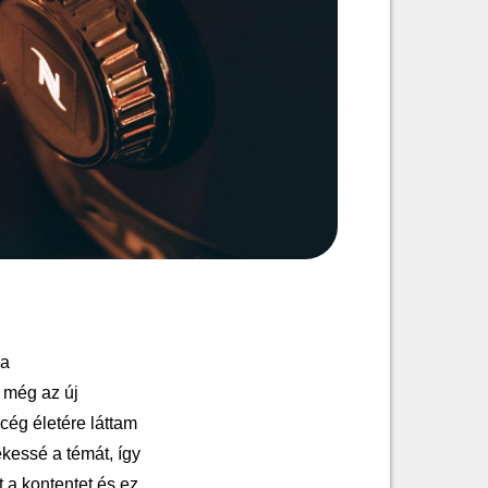
 a
a még az új
cég életére láttam
kessé a témát, így
 a kontentet és ez