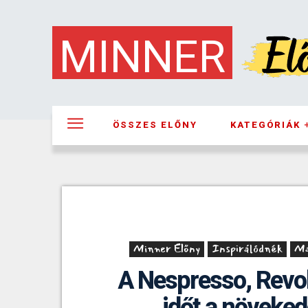
MINNER
ÖSSZES ELŐNY
KATEGÓRIÁK
Minner Előny
Inspirálódnék
Má
A Nespresso, Revol
időt a növeked