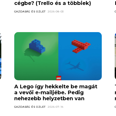
cégbe? (Trello és a többiek)
GAZDASÁG ÉS ÜZLET
2026-08-03
A Lego így hekkelte be magát
a vevői e-mailjébe. Pedig
nehezebb helyzetben van
GAZDASÁG ÉS ÜZLET
2026-07-14