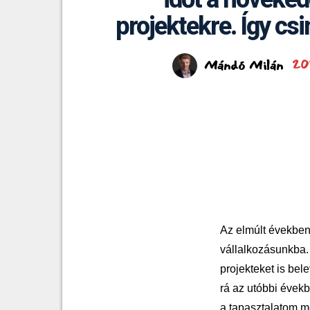
projektekre. Így cs
20
Mándó Milán
Az elmúlt években 
vállalkozásunkba. 
projekteket is bel
rá az utóbbi évekb
a tapasztalatom m