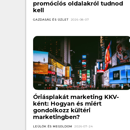
promóciós oldalakról tudnod
kell
GAZDASÁG ÉS ÜZLET
2026-08-07
Óriásplakát marketing KKV-
ként: Hogyan és miért
gondolkozz kültéri
marketingben?
LEÜLÖK ÉS MEGOLDOM
2026-07-24