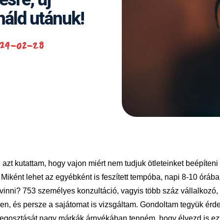
ináld utánuk!
24-02-28
azt kutattam, hogy vajon miért nem tudjuk ötleteinket beépíteni
Miként lehet az egyébként is feszített tempóba, napi 8-10 óráb
evinni? 753 személyes konzultáció, vagyis több száz vállalkozó, 
en, és persze a sajátomat is vizsgáltam. Gondoltam tegyük érde
egosztását nagy márkák árnyékában tenném, hogy élvezd is ezt