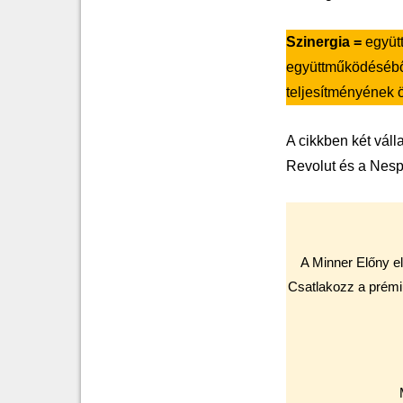
Szinergia =
együt
együttműködéséből
teljesítményének 
A cikkben két váll
Revolut és a Nesp
A Minner Előny el
Csatlakozz a prémi