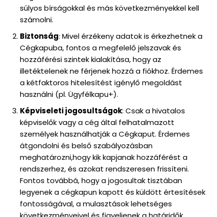
súlyos bírságokkal és más következményekkel kell
számolni.
Biztonság
: Mivel érzékeny adatok is érkezhetnek a
Cégkapuba, fontos a megfelelő jelszavak és
hozzáférési szintek kialakítása, hogy az
illetéktelenek ne férjenek hozzá a fiókhoz. Érdemes
a kétfaktoros hitelesítést igénylő megoldást
használni (pl. Ügyfélkapu+).
Képviseleti jogosultságok
: Csak a hivatalos
képviselők vagy a cég által felhatalmazott
személyek használhatják a Cégkaput. Érdemes
átgondolni és belső szabályozásban
meghatározni,hogy kik kapjanak hozzáférést a
rendszerhez, és azokat rendszeresen frissíteni.
Fontos továbbá, hogy a jogosultak tisztában
legyenek a cégkapun kapott és küldött értesítések
fontosságával, a mulasztások lehetséges
következményeivel és figyeljenek a határidők