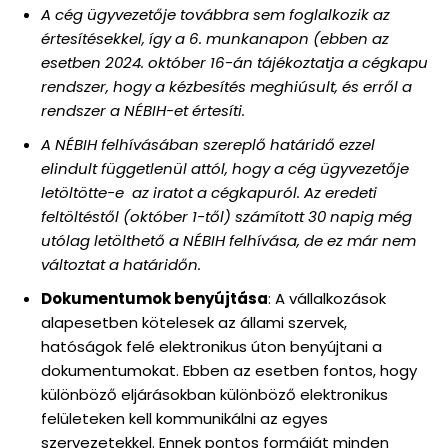
A cég ügyvezetője továbbra sem foglalkozik az
értesítésekkel, így a 6. munkanapon (ebben az
esetben 2024. október 16-án tájékoztatja a cégkapu
rendszer, hogy a kézbesítés meghiúsult, és erről a
rendszer a NÉBIH-et értesíti.
A NÉBIH felhívásában szereplő határidő ezzel
elindult függetlenül attól, hogy a cég ügyvezetője
letöltötte-e az iratot a cégkapuról. Az eredeti
feltöltéstől (október 1-től) számított 30 napig még
utólag letölthető a NÉBIH felhívása, de ez már nem
változtat a határidőn.
Dokumentumok benyújtása
: A vállalkozások
alapesetben kötelesek az állami szervek,
hatóságok felé elektronikus úton benyújtani a
dokumentumokat. Ebben az esetben fontos, hogy
különböző eljárásokban különböző elektronikus
felületeken kell kommunikálni az egyes
szervezetekkel. Ennek pontos formáját minden