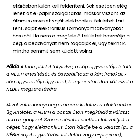
eljárásban külön kell felderíteni. Sok esetben elég
lehet az e-papír szolgáltatás, máskor viszont az
állami szervezet saját elektronikus felületet tart
fent, saját elektronikus formanyomtatványokat
használ. Ha nem a megfelelő felületet használja a
cég, a beadványát nem fogadják el, úgy tekintik,
mintha semmit sem küldött volna.
Példa
:A fenti példát folytatva, a cég ügyvezetője letölti
a NÉBIH értesítését, és összeállította a kért iratokat. A
cég ügyvezetője úgy dönt, hogy postai úton válaszol a
NÉBIH megkeresésére.
Mivel valamennyi cég számára kötelez az elektronikus
ügyintézés, a NÉBIH a postai úton megküldött választ
nem fogadja el. Szerencsésebb esetben felszólítják a
céget, hogy elektronikus úton küldje be a választ (pl. a
NÉBIH saját ügyintézési felületén vagy e-papíron),