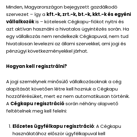
Minden, Magyarországon bejegyzett gazdálkodó
szervezet – így a
kft.-k, zrt.-k, bt.-k, kkt.-k és egyéni
vállalkozók
is – kötelesek Cégkapu-fiókot nyitni és
azt aktívan használni a hivatalos ügyintézés során. Ha
egy vállalkozás nem rendelkezik Cégkapuval, nem tud
hivatalosan levelezni az állami szervekkel, ami jogi és
pénzügyi következményekkel járhat.
Hogyan kell regisztrálni?
A jogi személynek minősülő vállalkozásoknak a cég
alapítását követően létre kell hozniuk a Cégkapu
hozzáférésüket, mert ez nem automatikusan történik.
A
Cégkapu regisztráció
során néhány alapvető
feltételnek meg kell felelni:
Előzetes ügyfélkapu regisztráció
: A Cégkapu
használatához először ügyfélkapuval kell