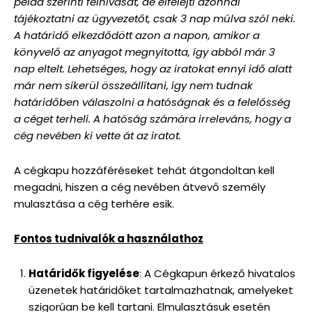
példa szerinti felhívását, de elfelejti azonnal
tájékoztatni az ügyvezetőt, csak 3 nap múlva szól neki.
A határidő elkezdődött azon a napon, amikor a
könyvelő az anyagot megnyitotta, így abból már 3
nap eltelt. Lehetséges, hogy az iratokat ennyi idő alatt
már nem sikerül összeállítani, így nem tudnak
határidőben válaszolni a hatóságnak és a felelősség
a céget terheli. A hatóság számára irreleváns, hogy a
cég nevében ki vette át az iratot.
A cégkapu hozzáféréseket tehát átgondoltan kell
megadni, hiszen a cég nevében átvevő személy
mulasztása a cég terhére esik.
Fontos tudnivalók a használathoz
Határidők figyelése
: A Cégkapun érkező hivatalos
üzenetek határidőket tartalmazhatnak, amelyeket
szigorúan be kell tartani. Elmulasztásuk esetén