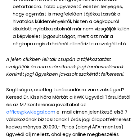
betartására. Több ügyvezető esetén lényeges,
hogy egymást is megfelelően tájékoztassák a
hivatalos küldeményekről, hiszen a cégkapuról
kiküldött nyilatkozatoknál már nem vizsgálják külön
a képviseleti jogosultságot, mert azt már a
cégkapu regisztrációnál ellenőrizte a szolgáltató.
A jelen cikkben leírtak csupán a tájékoztatást
szolgálják és nem számítanak jogi tanácsadásnak.
Konkrét jogi ügyekben javasolt szakértőt felkeresni.
Segítségre, esetleg tanácsadásra van szükséged?
Keresd Dr. Kiss Nóra Mártát a KWK Ügyvédi Társulástól
és az M7 konferencia jóvoltából az
office@kwklegal.com
e-mail címen jelentkező első 7
vállalkozónak biztosítanak 1 órás jogi állapotfelmerést
kedvezményes 20.000,- Ft-os (alanyi ÁFA-mentes)
ügyvédi díj mellett, ahol egy online megbeszélés