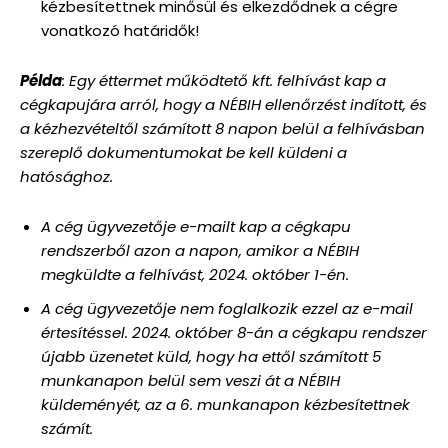
kézbesítettnek minősül és elkezdődnek a cégre
vonatkozó határidők!
Példa
: Egy éttermet működtető kft. felhívást kap a
cégkapujára arról, hogy a NÉBIH ellenőrzést indított, és
a kézhezvételtől számított 8 napon belül a felhívásban
szereplő dokumentumokat be kell küldeni a
hatósághoz.
A cég ügyvezetője e-mailt kap a cégkapu
rendszerből azon a napon, amikor a NÉBIH
megküldte a felhívást, 2024. október 1-én.
A cég ügyvezetője nem foglalkozik ezzel az e-mail
értesítéssel. 2024. október 8-án a cégkapu rendszer
újabb üzenetet küld, hogy ha ettől számított 5
munkanapon belül sem veszi át a NÉBIH
küldeményét, az a 6. munkanapon kézbesítettnek
számít.