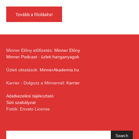
Tovább a főoldalra!
Minner Előny előfizetés:
Minner Előny
Minner Podcast - üzleti hanganyagok
Üzleti oktatások:
MinnerAkademia.hu
Karrier - Dolgozz a Minnernél:
Karrier
Adatkezelési tájékoztató
Süti szabályzat
Fotók: Envato License