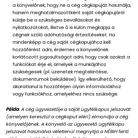
a könyvelőnek, hogy ne a cég cégkapuját használja,
hanem meghatalmazottként saját cégkapujáról
küldje be a szükséges bevallásokat és
nyilatkozatokat, illetve ő is külön megkapja a
cégnek szóló adóhatósági értesítéseket. Ha
mindenképp a cég saját cégkapujához kell
hozzáférést adni, érdemes a könyvelőnek
korlátozott jogosultságot adni, hogy csak azokat a
funkciókat érje el, amelyek a munkájához
szükségesek (pl. üzenetek megtekintése,
dokumentumok beküldése). Így elkerülhető, hogy
akaratlanul is hozzáférjen olyan információkhoz
vagy funkciókhoz, amelyekhez nincs szüksége.
Példa
: A cég ügyvezetője a saját ügyfélkapus jelszavát
(amelyen keresztül a cégkaput eléri) elmondja a cég
könyvelőjének. A könyvelő az ügyvezető ügyfélkapu
jelszavát használva véletlenül megnyitja a NÉBIH fenti