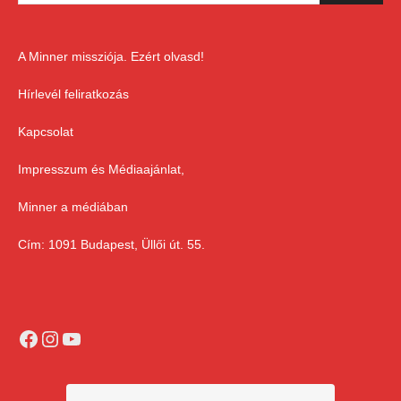
A Minner missziója. Ezért olvasd!
Hírlevél feliratkozás
Kapcsolat
Impresszum és Médiaajánlat,
Minner a médiában
Cím: 1091 Budapest, Üllői út. 55.
Facebook
Instagram
YouTube