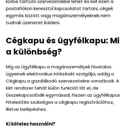
körbe tartozó szervezetekkel lehet és kell ezen a
postafiókon keresztül kapcsolatot tartani, cégek
egymás között vagy magánszemélyeknek nem
tudnak üzenetet küldeni.
Cégkapu és ügyfélkapu: Mi
a különbség?
Míg az Ügyfélkapu a magánszemélyek hivatalos
ügyeinek elektronikus intézését szolgálja, addig a
Cégkapu a gazdálkodó szervezetekre vonatkozik. A
két rendszer tehát külön funkciót lát el, de
összekapcsolódik egymással, hiszen az ügyfélkapus
hitelesítés szükséges a cégkapu regisztrációhoz,
illetve belépéshez.
Ki köteles használni?