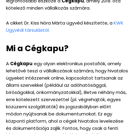
legfontosabb eszköze a
Cégkapu
, amely 2018. óta
kötelező minden vállalkozás számára.
A cikket Dr. Kiss Nóra Márta ügyvéd készítette, a
KWK
Ügyvédi társulástól.
Mi a Cégkapu?
A
Cégkapu
egy olyan elektronikus postafiók, amely
lehetővé teszi a vállalkozások számára, hogy hivatalos
ügyeket intézzenek online, kapcsolatot tartsanak az
állami szervekkel (például az adóhatósággal,
bíróságokkal, önkormányzatokkal), illetve néhány más,
erre kötelezett szervezettel (pl. végrehajtók, egyes
közüzemi szolgáltatók) és jogszabályban előírt
módon nyújtsanak be dokumentumokat. Ez egy
központi platform, ahol a cégek hivatalos levelezése
és dokumentációja zajlik. Fontos, hogy csak a fenti