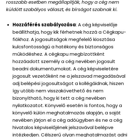
rosszabb esetben megállapítják, hogy a cég nem
küldött szabályos választ, és bírságot szabnak ki.
Hozzáférés szabályozása
: A cég képviselője
beállíthatja, hogy kik férhetnek hozzá a Cégkapu-
fiókhoz. A jogosultságok megfelelő kiosztása
kulcsfontosságú a hatékony és biztonságos
működéshez. A cégkapu megbízottként
hozzáadott személy a cég nevében jogosult
beadni dokumentumokat. A cég képviseletére
jogosult vezetőként ne a jelszavad megadásával
adj belépési jogosultságot a kollégáidnak, hiszen
így utóbb nem visszakövethető és nem
bizonyítható, hogy ki tett a cég nevében
nyilatkozatot. Könyvelő esetén is fontos, hogy a
könyvelő külön meghatalmazás alapján, a saját
nevében járjon el a cég adóügyiben és ne a cég
hivatalos képviselőjének jelszavával belépve
intézkedjen. Célszerű olyan meghatalmazást adni