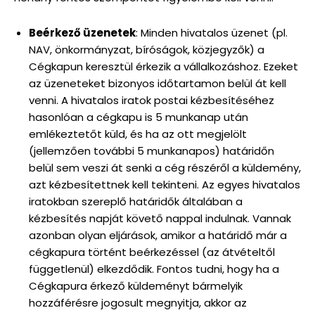
Beérkező üzenetek
: Minden hivatalos üzenet (pl.
NAV, önkormányzat, bíróságok, közjegyzők) a
Cégkapun keresztül érkezik a vállalkozáshoz. Ezeket
az üzeneteket bizonyos időtartamon belül át kell
venni. A hivatalos iratok postai kézbesítéséhez
hasonlóan a cégkapu is 5 munkanap után
emlékeztetőt küld, és ha az ott megjelölt
(jellemzően további 5 munkanapos) határidőn
belül sem veszi át senki a cég részéről a küldemény,
azt kézbesítettnek kell tekinteni. Az egyes hivatalos
iratokban szereplő határidők általában a
kézbesítés napját követő nappal indulnak. Vannak
azonban olyan eljárások, amikor a határidő már a
cégkapura történt beérkezéssel (az átvételtől
függetlenül) elkezdődik. Fontos tudni, hogy ha a
Cégkapura érkező küldeményt bármelyik
hozzáférésre jogosult megnyitja, akkor az