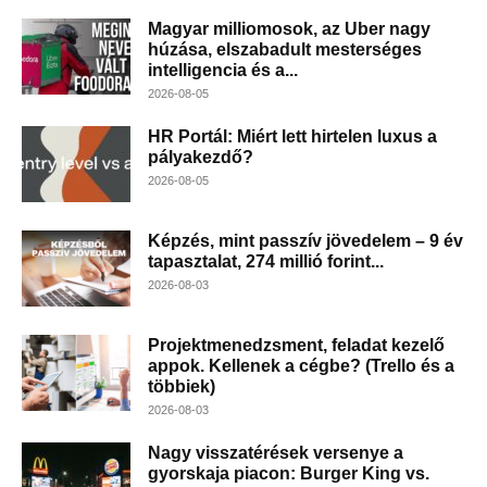
Magyar milliomosok, az Uber nagy
húzása, elszabadult mesterséges
intelligencia és a...
2026-08-05
HR Portál: Miért lett hirtelen luxus a
pályakezdő?
2026-08-05
Képzés, mint passzív jövedelem – 9 év
tapasztalat, 274 millió forint...
2026-08-03
Projektmenedzsment, feladat kezelő
appok. Kellenek a cégbe? (Trello és a
többiek)
2026-08-03
Nagy visszatérések versenye a
gyorskaja piacon: Burger King vs.