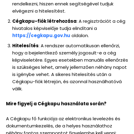
rendelkezni, hiszen ennek segítségével tudjuk
elvégezni a hitelesítést.
Cégkapu-fiók létrehozása
: A regisztrációt a cég
hivatalos képviselője tudja elindítani a
https://cegkapu.gov.hu
oldalon.
Hitelesítés
: A rendszer automatikusan ellenőrzi,
hogy a bejelentkező személy jogosult-e a cég
képviseletére. Egyes esetekben manuális ellenőrzés
is szükséges lehet, amely jellemzően néhány napot
is igénybe vehet. A sikeres hitelesítés után a
Cégkapu-fiók létrejön, és azonnal használhatóvá
válik.
Mire figyelj a Cégkapu használata során?
A Cégkapu fő funkciója az elektronikus levelezés és
dokumentumkezelés, de a helyes használathoz
néhány fontos szempontot figyelembe kell venni: