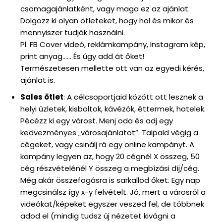
csomagajánlatként, vagy maga ez az ajánlat.
Dolgozz ki olyan ötleteket, hogy hol és mikor és
mennyiszer tudják használni.
Pl. FB Cover videó, reklámkampány, Instagram kép,
print anyag…… És úgy add át őket!
Természetesen mellette ott van az egyedi kérés,
ajánlat is.
Sales ötlet
: A célcsoportjaid között ott lesznek a
helyi üzletek, kisboltok, kávézók, éttermek, hotelek.
Pécézz ki egy várost. Menj oda és adj egy
kedvezményes „városajánlatot”. Talpald végig a
cégeket, vagy csinálj rá egy online kampányt. A
kampány legyen az, hogy 20 cégnél X összeg, 50
cég részvételénél Y összeg a megbízási díj/cég.
Még akár összefogásra is sarkallod őket. Egy nap
megcsinálsz így x-y felvételt. Jó, mert a városról a
videókat/képeket egyszer veszed fel, de többnek
adod el (mindig tudsz új nézetet kivágni a