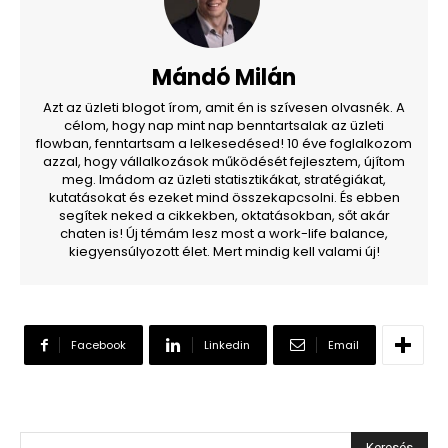
Mándó Milán
Azt az üzleti blogot írom, amit én is szívesen olvasnék. A
célom, hogy nap mint nap benntartsalak az üzleti
flowban, fenntartsam a lelkesedésed! 10 éve foglalkozom
azzal, hogy vállalkozások működését fejlesztem, újítom
meg. Imádom az üzleti statisztikákat, stratégiákat,
kutatásokat és ezeket mind összekapcsolni. És ebben
segítek neked a cikkekben, oktatásokban, sőt akár
chaten is! Új témám lesz most a work-life balance,
kiegyensúlyozott élet. Mert mindig kell valami új!
Facebook
Linkedin
Email
Keresés