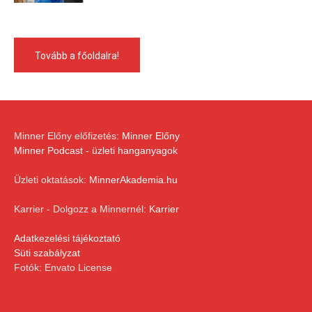
Tovább a főoldalra!
Minner Előny előfizetés:
Minner Előny
Minner Podcast - üzleti hanganyagok
Üzleti oktatások:
MinnerAkademia.hu
Karrier - Dolgozz a Minnernél:
Karrier
Adatkezelési tájékoztató
Süti szabályzat
Fotók: Envato License