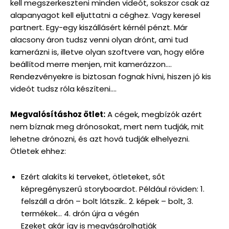
kell megszerkeszteni minden videót, sokszor csak az
alapanyagot kell eljuttatni a céghez. Vagy keresel
partnert. Egy-egy kiszállásért kérnél pénzt. Már
alacsony áron tudsz venni olyan drónt, ami tud
kamerázni is, illetve olyan szoftvere van, hogy előre
beállítod merre menjen, mit kamerázzon….
Rendezvényekre is biztosan fognak hívni, hiszen jó kis
videót tudsz róla készíteni….
Megvalósításhoz ötlet:
A cégek, megbízók azért
nem bíznak meg drónosokat, mert nem tudják, mit
lehetne drónozni, és azt hová tudják elhelyezni.
Ötletek ehhez:
Ezért alakíts ki terveket, ötleteket, sőt
képregényszerű storyboardot. Például röviden: 1.
felszáll a drón – bolt látszik.. 2. képek – bolt, 3.
termékek… 4. drón újra a végén
Ezeket akár így is megvásárolhatják