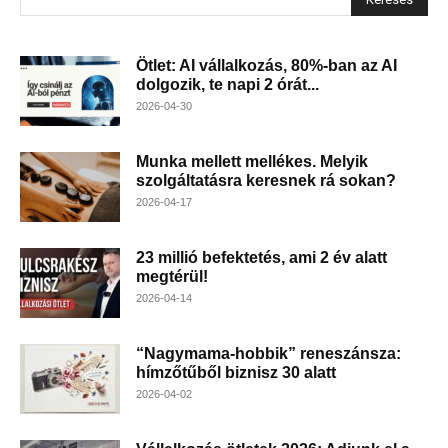
Ötlet: AI vállalkozás, 80%-ban az AI
dolgozik, te napi 2 órát...
2026-04-30
Munka mellett mellékes. Melyik
szolgáltatásra keresnek rá sokan?
2026-04-17
23 millió befektetés, ami 2 év alatt
megtérül!
2026-04-14
“Nagymama-hobbik” reneszánsza:
hímzőtűből biznisz 30 alatt
2026-04-02