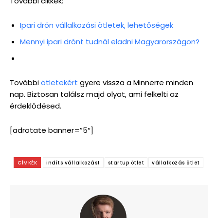
További cikkek:
Ipari drón vállalkozási ötletek, lehetőségek
Mennyi ipari drónt tudnál eladni Magyarországon?
További
ötletekért
gyere vissza a Minnerre minden
nap. Biztosan találsz majd olyat, ami felkelti az
érdeklődésed.
[adrotate banner=”5″]
CÍMKÉK
indíts vállalkozást
startup ötlet
vállalkozás ötlet