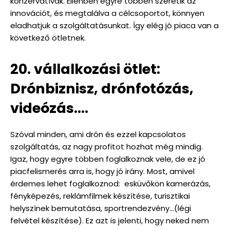
konzervatívak. Ellenben egyre többen szeretik az
innovációt, és megtalálva a célcsoportot, könnyen
eladhatjuk a szolgáltatásunkat. Így elég jó piaca van a
következő ötletnek.
20. vállalkozási ötlet:
Drónbiznisz, drónfotózás,
videózás….
Szóval minden, ami drón és ezzel kapcsolatos
szolgáltatás, az nagy profitot hozhat még mindig.
Igaz, hogy egyre többen foglalkoznak vele, de ez jó
piacfelismerés arra is, hogy jó irány. Most, amivel
érdemes lehet foglalkoznod: esküvőkön kamerázás,
fényképezés, reklámfilmek készítése, turisztikai
helyszínek bemutatása, sportrendezvény…(légi
felvétel készítése). Ez azt is jelenti, hogy neked nem