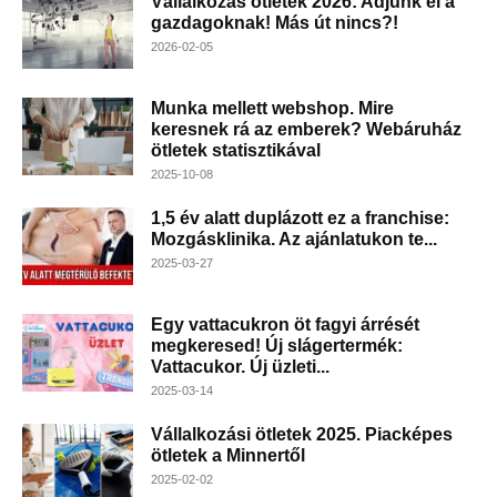
Vállalkozás ötletek 2026: Adjunk el a
gazdagoknak! Más út nincs?!
2026-02-05
Munka mellett webshop. Mire
keresnek rá az emberek? Webáruház
ötletek statisztikával
2025-10-08
1,5 év alatt duplázott ez a franchise:
Mozgásklinika. Az ajánlatukon te...
2025-03-27
Egy vattacukron öt fagyi árrését
megkeresed! Új slágertermék:
Vattacukor. Új üzleti...
2025-03-14
Vállalkozási ötletek 2025. Piacképes
ötletek a Minnertől
2025-02-02