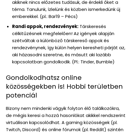
akiknek nincs előzetes tudásuk, de érdekli őket a
téma. Tanulunk, ízlelünk és közben ismerkedünk új
emberekkel. (pl.: Bar19 – Pécs)
Randi appok, rendezvények:
Társkeresés
célkitűzésnek megfelelően! Az igények alapján
szétváltak a különböző társkereső appok és
rendezvénynek, így külön helyen keresheti párját az,
aki házasodni szeretne, és másutt aki lazább
kapcsolatban gondolkodik. (Pl.: Tinder, Bumble)
Gondolkodhatsz online
közösségekben is! Hobbi területben
potenciál
Bizony nem mindenki vágyik folyton élő találkozókra,
de mégis keresi a hozzá hasonlókat akikkel rendszerint
virtuálisan kapcsolódhat. A gaming közösségek (pl.
Twitch, Discord) és online fórumok (pl. Reddit) szintén