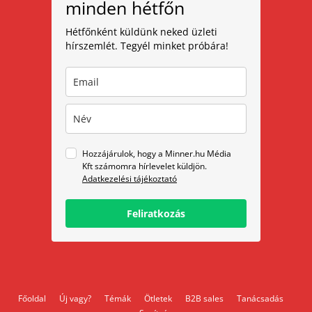
minden hétfőn
Hétfőnként küldünk neked üzleti
hírszemlét. Tegyél minket próbára!
Hozzájárulok, hogy a Minner.hu Média
Kft számomra hírlevelet küldjön.
Adatkezelési tájékoztató
Feliratkozás
Főoldal
Új vagy?
Témák
Ötletek
B2B sales
Tanácsadás