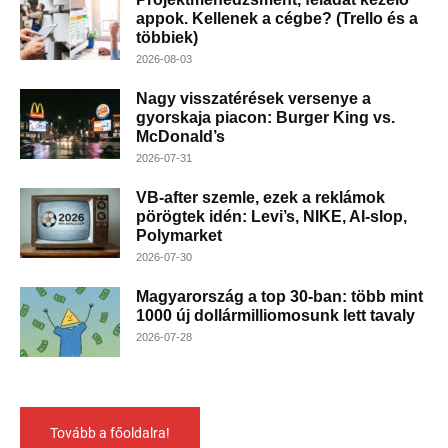
appok. Kellenek a cégbe? (Trello és a
többiek)
2026-08-03
Nagy visszatérések versenye a
gyorskaja piacon: Burger King vs.
McDonald’s
2026-07-31
VB-after szemle, ezek a reklámok
pörögtek idén: Levi’s, NIKE, AI-slop,
Polymarket
2026-07-30
Magyarország a top 30-ban: több mint
1000 új dollármilliomosunk lett tavaly
2026-07-28
Tovább a főoldalra!