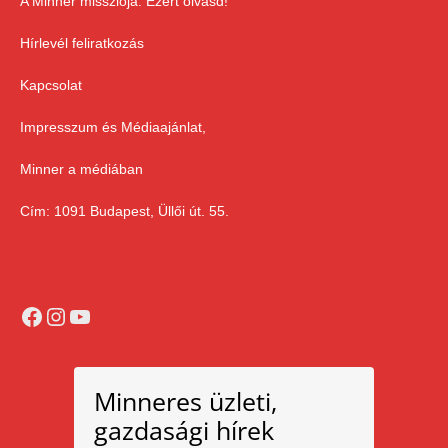
A Minner missziója. Ezért olvasd!
Hírlevél feliratkozás
Kapcsolat
Impresszum és Médiaajánlat,
Minner a médiában
Cím: 1091 Budapest, Üllői út. 55.
Facebook
Instagram
YouTube
Minneres üzleti,
gazdasági hírek