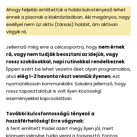
Ahogy feljebb említettük a hobbi kulcstényező lehet
ennek a piacnak a kiaknázásában. Aki magányos, nagy
eséllyel nem űz aktív (társas) hobbit, ám aktívan
vágyik rá.
Jellemző még erre a célcsoportra, hogy
nem érnek
rá, vagy nem tudják beosztani az idejük, vagy
rossz szokásokkal, napi rutinokkal rendelkeznek
.
Éppen ezért be lehet vezetni őket olyan programokba,
ahol
elég 1-2 havonta részt venniük ilyenen
, ezt
nyomatékosan kommunikálni. Sokakra jellemző, hogy
rossz tapasztalatuk is volt ilyen közösségi
eseményekkel kapcsolatban.
További kulcsfontosságú tényező a
hozzáférhetőség! Erre vágynak:
A fent említett Padel azért megy ilyen jól, mert
könnyen igénybe tudja venni a fogyasztó. Fontos