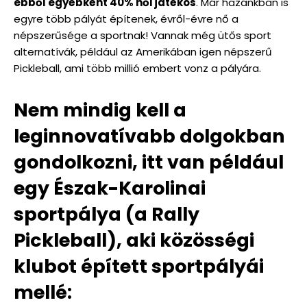
ebből egyébként 40% női játékos
. Már hazánkban is
egyre több pályát építenek, évről-évre nő a
népszerűsége a sportnak! Vannak még ütős sport
alternatívák, például az Amerikában igen népszerű
Pickleball, ami több millió embert vonz a pályára.
Nem mindig kell a
leginnovatívabb dolgokban
gondolkozni, itt van például
egy Észak-Karolinai
sportpálya (a Rally
Pickleball), aki közösségi
klubot épített sportpályái
mellé: