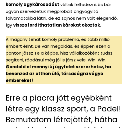
komoly agykárosodást
véltek felfedezni, és bár
ugyan szervezetük megpróbált öngyógyító
folyamatokba látni, de ez sajnos nem volt elegendő,
így
visszafordíthatatlan károkat okoztak.
A magány tehát komoly probléma, és több millió
embert érint. De van megoldás, és éppen ezen a
ponton jössz Te a képbe, hisz vállalkozóként tudsz
segíteni, ráadásul még jól is jársz vele. Win-Win.
Gondold el mennyi új ügyfelet szerezhetsz, ha
bevonzod az otthon ülő, társaságra vágyó
embereket!
Erre a piacra jött egyébként
létre egy klassz sport, a Padel!
Bemutatom létrejöttét, hátha