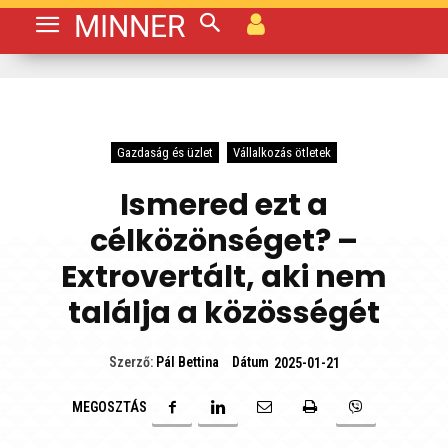
MINNER
Gazdaság és üzlet
Vállalkozás ötletek
Ismered ezt a
célközönséget? –
Extrovertált, aki nem
találja a közösségét
Dátum
Szerző:
Pál Bettina
2025-01-21
MEGOSZTÁS