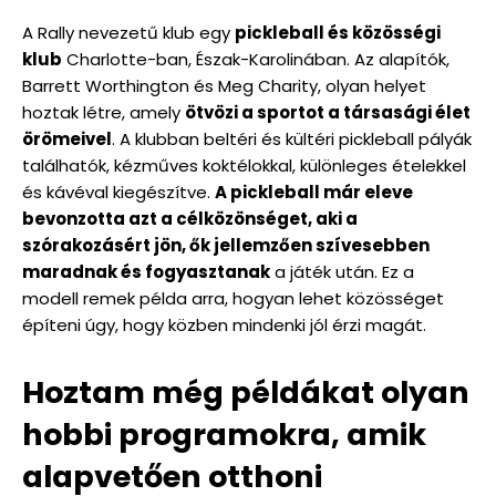
A Rally nevezetű klub egy
pickleball és közösségi
klub
Charlotte-ban, Észak-Karolinában. Az alapítók,
Barrett Worthington és Meg Charity, olyan helyet
hoztak létre, amely
ötvözi a sportot a társasági élet
örömeivel
. A klubban beltéri és kültéri pickleball pályák
találhatók, kézműves koktélokkal, különleges ételekkel
és kávéval kiegészítve.
A pickleball már eleve
bevonzotta azt a célközönséget, aki a
szórakozásért jön, ők jellemzően szívesebben
maradnak és fogyasztanak
a játék után. Ez a
modell remek példa arra, hogyan lehet közösséget
építeni úgy, hogy közben mindenki jól érzi magát.
Hoztam még példákat olyan
hobbi programokra, amik
alapvetően otthoni