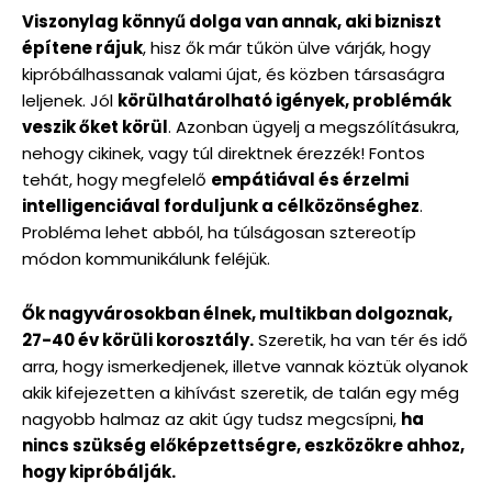
Viszonylag könnyű dolga van annak, aki bizniszt
építene rájuk
, hisz ők már tűkön ülve várják, hogy
kipróbálhassanak valami újat, és közben társaságra
leljenek. Jól
körülhatárolható igények, problémák
veszik őket körül
. Azonban ügyelj a megszólításukra,
nehogy cikinek, vagy túl direktnek érezzék! Fontos
tehát, hogy megfelelő
empátiával és érzelmi
intelligenciával forduljunk a célközönséghez
.
Probléma lehet abból, ha túlságosan sztereotíp
módon kommunikálunk feléjük.
Ők nagyvárosokban élnek, multikban dolgoznak,
27-40 év körüli korosztály.
Szeretik, ha van tér és idő
arra, hogy ismerkedjenek, illetve vannak köztük olyanok
akik kifejezetten a kihívást szeretik, de talán egy még
nagyobb halmaz az akit úgy tudsz megcsípni,
ha
nincs szükség előképzettségre, eszközökre ahhoz,
hogy kipróbálják.