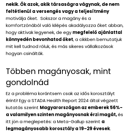
nekik. Ők azok, akik társaságra vágynak, de nem
feltétlenül a versengés vagy a teljesítmény
motiválja őket. Sokszor a magány és a
komfortzónából való kilépés akadályozza őket abban,
hogy aktívak legyenek, de egy
megfelelő ajánlattal
könnyedén bevonhatod őket
, a cikkben bemutatjuk
mit kell tudnod róluk, és más sikeres vállalkozások
hogyan csinálták.
Többen magányosak, mint
gondolnád
Ez a probléma korántsem csak az idős korosztályt
érinti! Egy a STADA Health Report 2024 által végzett
kutatás szerint
Magyarországon az emberek 56%-
a valamilyen szinten magányosnak érzi magát,
és
itt jön a meglepetés: a Meta-Gallup szerint
a
legmagányosabb korosztály a 19–29 évesek
.