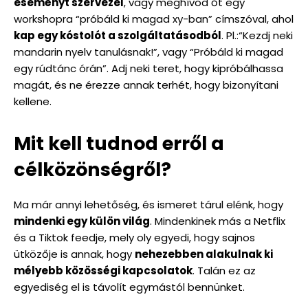
eseményt szervezel
, vagy meghívod őt egy
workshopra “próbáld ki magad xy-ban” címszóval, ahol
kap egy kóstolót a szolgáltatásodból
. Pl.:“Kezdj neki
mandarin nyelv tanulásnak!”, vagy “Próbáld ki magad
egy rúdtánc órán”. Adj neki teret, hogy kipróbálhassa
magát, és ne érezze annak terhét, hogy bizonyítani
kellene.
Mit kell tudnod erről a
célközönségről?
Ma már annyi lehetőség, és ismeret tárul elénk, hogy
mindenki egy külön világ
. Mindenkinek más a Netflix
és a Tiktok feedje, mely oly egyedi, hogy sajnos
ütközője is annak, hogy
nehezebben alakulnak ki
mélyebb közösségi kapcsolatok
. Talán ez az
egyediség el is távolít egymástól bennünket.