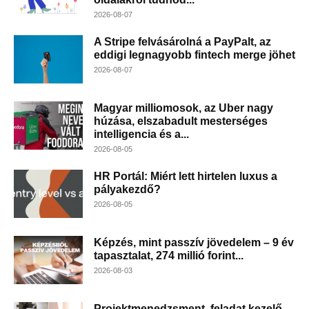
2026-08-07
A Stripe felvásárolná a PayPalt, az
eddigi legnagyobb fintech merge jöhet
2026-08-07
Magyar milliomosok, az Uber nagy
húzása, elszabadult mesterséges
intelligencia és a...
2026-08-05
HR Portál: Miért lett hirtelen luxus a
pályakezdő?
2026-08-05
Képzés, mint passzív jövedelem – 9 év
tapasztalat, 274 millió forint...
2026-08-03
Projektmenedzsment, feladat kezelő