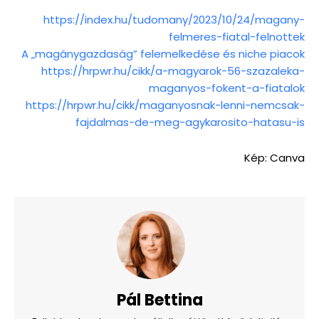
https://index.hu/tudomany/2023/10/24/magany-
felmeres-fiatal-felnottek
A „magánygazdaság” felemelkedése és niche piacok
https://hrpwr.hu/cikk/a-magyarok-56-szazaleka-
maganyos-fokent-a-fiatalok
https://hrpwr.hu/cikk/maganyosnak-lenni-nemcsak-
fajdalmas-de-meg-agykarosito-hatasu-is
Kép: Canva
Pál Bettina