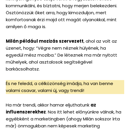
kommunikálni, és bíztatni, hogy merjen belekezdeni.
Ösztönözzük őket arra, hogy kimozduljon, mert
komfortosnak érzi majd ott magát olyanokkal, mint
amilyen ő maga is.
Milán például mozizás szervezett
, ahol az volt az
üzenet, hogy: “Végre nem néznek hülyének, ha
egyedül mész moziba.” De léteznek ma már nyitott
műhelyek, ahol asztalosok segítségével
barkácsolhatsz.
És ne feledd, a célközönség imádja, ha van benne
valami csavar, valami új, vagy trendi!
Ha már trendi, akkor hamar eljuthatunk
az
influenszerekhez
. Nos itt lehet előnyünkre válnak, ha
egyébként a marketingben (ahogy Milán sokszor írta
már) önmagukban nem képesek marketing