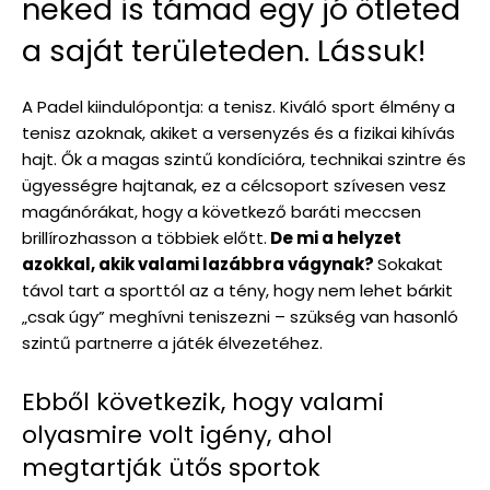
neked is támad egy jó ötleted
a saját területeden. Lássuk!
A Padel kiindulópontja: a tenisz. Kiváló sport élmény a
tenisz azoknak, akiket a versenyzés és a fizikai kihívás
hajt. Ők a magas szintű kondícióra, technikai szintre és
ügyességre hajtanak, ez a célcsoport szívesen vesz
magánórákat, hogy a következő baráti meccsen
brillírozhasson a többiek előtt.
De mi a helyzet
azokkal, akik valami lazábbra vágynak?
Sokakat
távol tart a sporttól az a tény, hogy nem lehet bárkit
„csak úgy” meghívni teniszezni – szükség van hasonló
szintű partnerre a játék élvezetéhez.
Ebből következik, hogy valami
olyasmire volt igény, ahol
megtartják ütős sportok