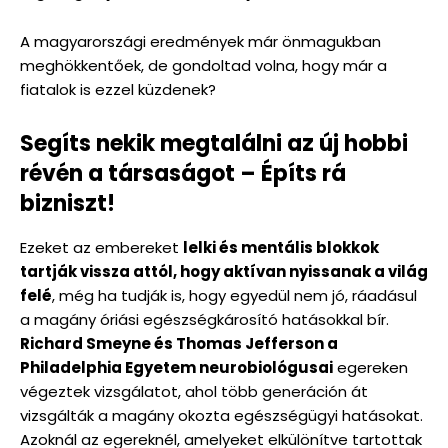
A magyarországi eredmények már önmagukban
meghökkentőek, de gondoltad volna, hogy már a
fiatalok is ezzel küzdenek?
Segíts nekik megtalálni az új hobbi
révén a társaságot
– Építs rá
bizniszt!
Ezeket az embereket
lelki és mentális blokkok
tartják vissza attól, hogy aktívan nyissanak a világ
felé
, még ha tudják is, hogy egyedül nem jó, ráadásul
a magány óriási egészségkárosító hatásokkal bír.
Richard Smeyne és Thomas Jefferson a
Philadelphia Egyetem neurobiológusai
egereken
végeztek vizsgálatot, ahol több generáción át
vizsgálták a magány okozta egészségügyi hatásokat.
Azoknál az egereknél, amelyeket elkülönítve tartottak