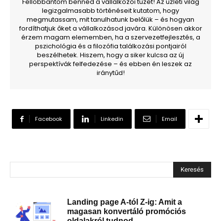
Fellobbantom benned a vállalkozói tüzet! Az üzleti világ
legizgalmasabb történéseit kutatom, hogy
megmutassam, mit tanulhatunk belőlük – és hogyan
fordíthatjuk őket a vállalkozásod javára. Különösen akkor
érzem magam elememben, ha a szervezetfejlesztés, a
pszichológia és a filozófia találkozási pontjairól
beszélhetek. Hiszem, hogy a siker kulcsa az új
perspektívák felfedezése – és ebben én leszek az
iránytűd!
Facebook
Linkedin
Email
Keresés
Landing page A-tól Z-ig: Amit a
magasan konvertáló promóciós
oldalakról tudnod...