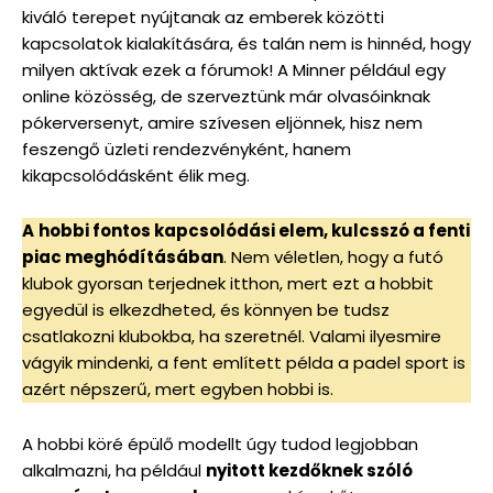
kiváló terepet nyújtanak az emberek közötti
kapcsolatok kialakítására, és talán nem is hinnéd, hogy
milyen aktívak ezek a fórumok! A Minner például egy
online közösség, de szerveztünk már olvasóinknak
pókerversenyt, amire szívesen eljönnek, hisz nem
feszengő üzleti rendezvényként, hanem
kikapcsolódásként élik meg.
A
hobbi fontos kapcsolódási elem, kulcsszó a fenti
piac meghódításában
. Nem véletlen, hogy a futó
klubok gyorsan terjednek itthon, mert ezt a hobbit
egyedül is elkezdheted, és könnyen be tudsz
csatlakozni klubokba, ha szeretnél. Valami ilyesmire
vágyik mindenki, a fent említett példa a padel sport is
azért népszerű, mert egyben hobbi is.
A hobbi köré épülő modellt úgy tudod legjobban
alkalmazni, ha például
nyitott kezdőknek szóló