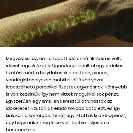
Megvalósul az, ami a Lopott idő című filmben is volt,
idővel fogunk fizetni. Ugandából indult el egy érdekes
fizetési mód, a helyi lakosok a boltban, piacon,
vendéglátóhelyeken mobilfeltöltő kártyával,
lebeszélhető percekkel fizettek egymásnak. Könnyebb
is volt kezelniük, így nem vittek magukkal sok pénzt.
Egyszerűen egy sms-en keresztül átruházták az
időkeretet. Ezután az eladó tovább adta ezt, és így
kialakult a körforgás. Tehát úgy iktatták ki a készpénzt,
úgy hogy náluk még ki se volt építve teljesen a
bankrendszer.