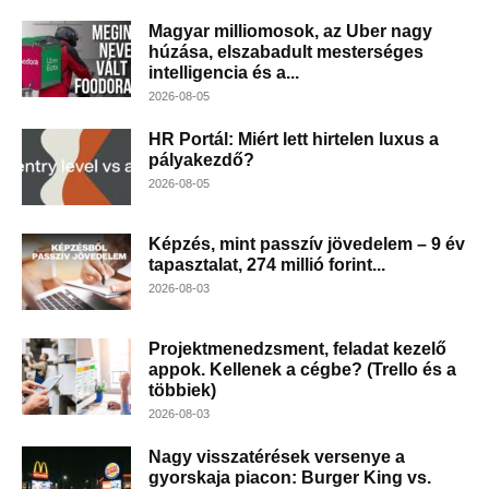
Magyar milliomosok, az Uber nagy
húzása, elszabadult mesterséges
intelligencia és a...
2026-08-05
HR Portál: Miért lett hirtelen luxus a
pályakezdő?
2026-08-05
Képzés, mint passzív jövedelem – 9 év
tapasztalat, 274 millió forint...
2026-08-03
Projektmenedzsment, feladat kezelő
appok. Kellenek a cégbe? (Trello és a
többiek)
2026-08-03
Nagy visszatérések versenye a
gyorskaja piacon: Burger King vs.