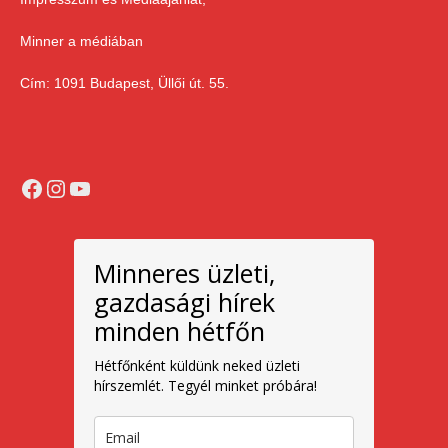
Minner a médiában
Cím: 1091 Budapest, Üllői út. 55.
Facebook
Instagram
YouTube
Minneres üzleti,
gazdasági hírek
minden hétfőn
Hétfőnként küldünk neked üzleti
hírszemlét. Tegyél minket próbára!