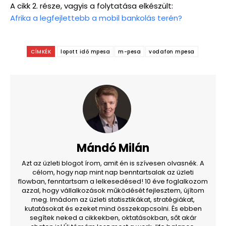
A cikk 2. része, vagyis a folytatása elkészült:
Afrika a legfejlettebb a mobil bankolás terén?
CÍMKÉK
lopott idő mpesa
m-pesa
vodafon mpesa
Mándó Milán
Azt az üzleti blogot írom, amit én is szívesen olvasnék. A
célom, hogy nap mint nap benntartsalak az üzleti
flowban, fenntartsam a lelkesedésed! 10 éve foglalkozom
azzal, hogy vállalkozások működését fejlesztem, újítom
meg. Imádom az üzleti statisztikákat, stratégiákat,
kutatásokat és ezeket mind összekapcsolni. És ebben
segítek neked a cikkekben, oktatásokban, sőt akár