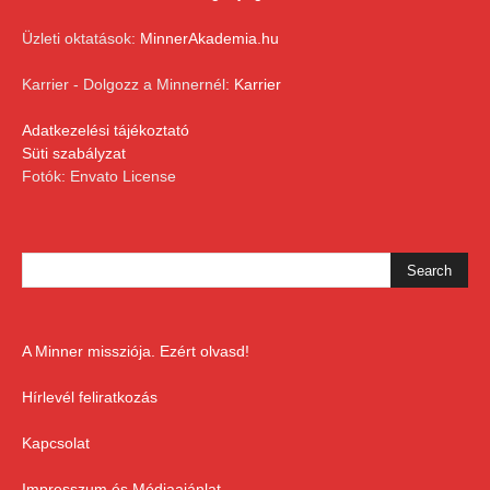
Üzleti oktatások:
MinnerAkademia.hu
Karrier - Dolgozz a Minnernél:
Karrier
Adatkezelési tájékoztató
Süti szabályzat
Fotók: Envato License
A Minner missziója. Ezért olvasd!
Hírlevél feliratkozás
Kapcsolat
Impresszum és Médiaajánlat,