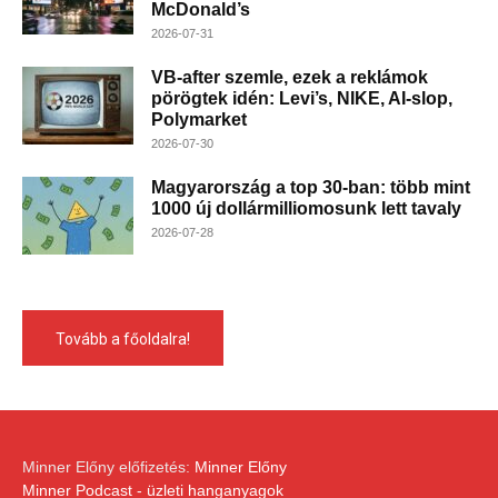
McDonald’s
2026-07-31
VB-after szemle, ezek a reklámok
pörögtek idén: Levi’s, NIKE, AI-slop,
Polymarket
2026-07-30
Magyarország a top 30-ban: több mint
1000 új dollármilliomosunk lett tavaly
2026-07-28
Tovább a főoldalra!
Minner Előny előfizetés:
Minner Előny
Minner Podcast - üzleti hanganyagok