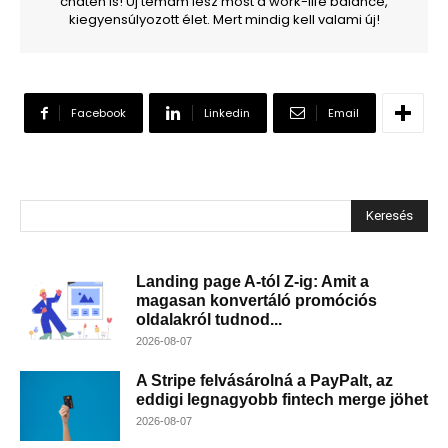
chaten is! Új témám lesz most a work-life balance,
kiegyensúlyozott élet. Mert mindig kell valami új!
Facebook
Linkedin
Email
Keresés
Landing page A-tól Z-ig: Amit a
magasan konvertáló promóciós
oldalakról tudnod...
2026-08-07
A Stripe felvásárolná a PayPalt, az
eddigi legnagyobb fintech merge jöhet
2026-08-07