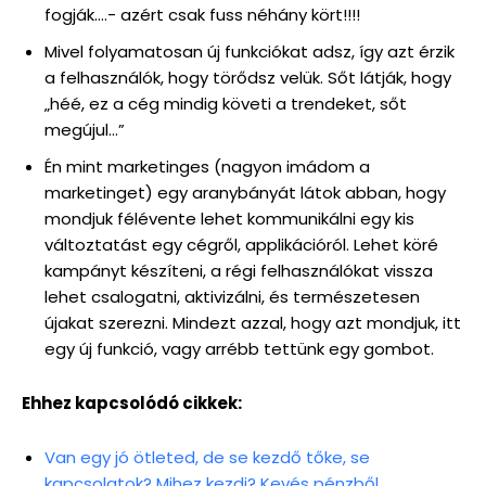
fogják….- azért csak fuss néhány kört!!!!
Mivel folyamatosan új funkciókat adsz, így azt érzik
a felhasználók, hogy törődsz velük. Sőt látják, hogy
„héé, ez a cég mindig követi a trendeket, sőt
megújul…”
Én mint marketinges (nagyon imádom a
marketinget) egy aranybányát látok abban, hogy
mondjuk félévente lehet kommunikálni egy kis
változtatást egy cégről, applikációról. Lehet köré
kampányt készíteni, a régi felhasználókat vissza
lehet csalogatni, aktivizálni, és természetesen
újakat szerezni. Mindezt azzal, hogy azt mondjuk, itt
egy új funkció, vagy arrébb tettünk egy gombot.
Ehhez kapcsolódó cikkek:
Van egy jó ötleted, de se kezdő tőke, se
kapcsolatok? Mihez kezdj? Kevés pénzből