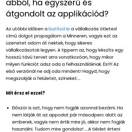
abból, ha egyszerű és
átgondolt az applikációd?
Az utóbbi időben a
butítsd le
a vállalkozás ötleted
című dolgot propagálom a Minneren, vagyis ezt az
üzenetet adom át nektek, hogy sikeres
vállalkozásotok legyen. A tippem az, hogy készíts egy
hosszú távú tervet arra vonatkozóan, hogy mikor
milyen funkciót adsz oda a felhasználóknak. És!!!! Az
első verziónál ne adj oda mindent! Hagyd, hogy
megszokják a felületet, színeket….
Mit érsz el ezzel?
Először is azt, hogy nem fogják azonnal bezárni. Ha
nem látják át az appodat pár másodperc alatt az
emberek, vagyis nem értik mire jó, akkor nem fogják
használni. Tudom mire gondolsz! ….A tiédet érteni