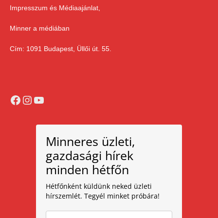
Impresszum és Médiaajánlat,
Minner a médiában
Cím: 1091 Budapest, Üllői út. 55.
Facebook
Instagram
YouTube
Minneres üzleti,
gazdasági hírek
minden hétfőn
Hétfőnként küldünk neked üzleti
hírszemlét. Tegyél minket próbára!