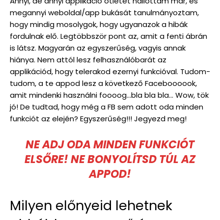
Annyi, de annyi applikáció ötletet hallottam már, és
megannyi weboldal/app bukását tanulmányoztam,
hogy mindig mosolygok, hogy ugyanazok a hibák
fordulnak elő. Legtöbbször pont az, amit a fenti ábrán
is látsz. Magyarán az egyszerűség, vagyis annak
hiánya. Nem attól lesz felhasználóbarát az
applikációd, hogy telerakod ezernyi funkcióval. Tudom-
tudom, a te appod lesz a következő Faceboooook,
amit mindenki használni foooog…bla bla bla… Wow, tök
jó! De tudtad, hogy még a FB sem adott oda minden
funkciót az elején? Egyszerűség!!! Jegyezd meg!
NE ADJ ODA MINDEN
FUNKCIÓT
ELSŐRE! NE BONYOLÍTSD TÚL AZ
APPOD!
Milyen előnyeid lehetnek