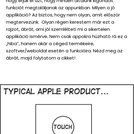
hogy érjük el azt, hogy minden általunk kigondolt
funkciót megtaláljanak az appunkban. Milyen a jó
applikáció? Az biztos, hogy nem olyan, amit először
megtervezünk. Olyan régen kerestem már ezt a
rajzot, ábrát, ami jól szemlélteti mi a sikertelen
applikáció ismérve. Nem csak appokra húzható rá ez a
„hiba”, hanem akár a céged termékeire,
szoftver/weboldal esetén a funkcióira. Nézd meg az
ábrát, majd folytatom a cikket!