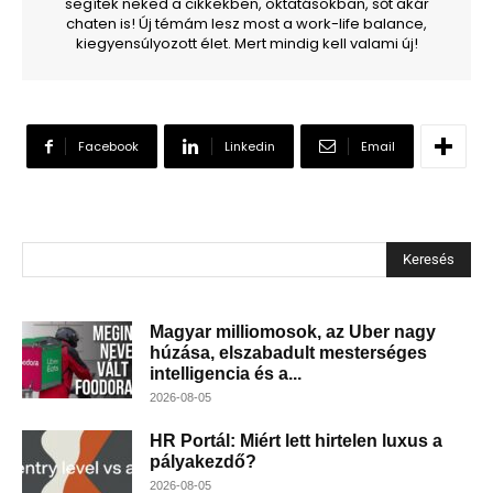
segítek neked a cikkekben, oktatásokban, sőt akár
chaten is! Új témám lesz most a work-life balance,
kiegyensúlyozott élet. Mert mindig kell valami új!
Facebook
Linkedin
Email
Keresés
Magyar milliomosok, az Uber nagy
húzása, elszabadult mesterséges
intelligencia és a...
2026-08-05
HR Portál: Miért lett hirtelen luxus a
pályakezdő?
2026-08-05