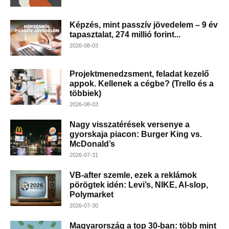
Képzés, mint passzív jövedelem – 9 év
tapasztalat, 274 millió forint...
2026-08-03
Projektmenedzsment, feladat kezelő
appok. Kellenek a cégbe? (Trello és a
többiek)
2026-08-03
Nagy visszatérések versenye a
gyorskaja piacon: Burger King vs.
McDonald’s
2026-07-31
VB-after szemle, ezek a reklámok
pörögtek idén: Levi’s, NIKE, AI-slop,
Polymarket
2026-07-30
Magyarország a top 30-ban: több mint