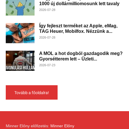
1000 új dollármilliomosunk lett tavaly
2026-07-28
Így fejleszt terméket az Apple, eMag,
TAG Heuer, Mobilfox. Nézzünk a...
2026-07-28
A MOL a hot dogból gazdagodik meg?
Gyorsétterem lett – Üzleti...
2026-07-23
Tovább a főoldalra!
Minner Előny előfizetés:
Minner Előny