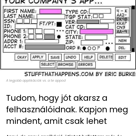
A legjobb applikációk vs. a te appod
Tudom, hogy jót akarsz a
felhasználóidnak. Kapjon meg
mindent, amit csak lehet