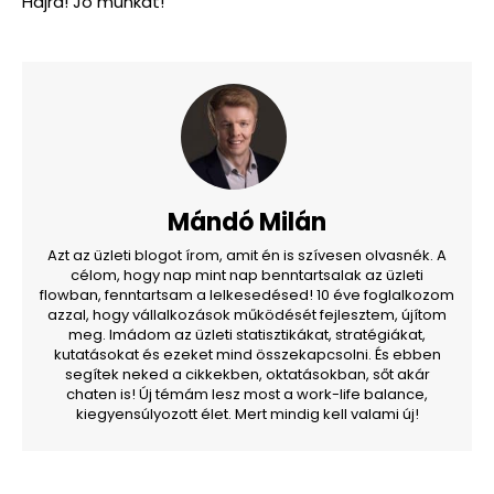
Hajrá! Jó munkát!
Mándó Milán
Azt az üzleti blogot írom, amit én is szívesen olvasnék. A
célom, hogy nap mint nap benntartsalak az üzleti
flowban, fenntartsam a lelkesedésed! 10 éve foglalkozom
azzal, hogy vállalkozások működését fejlesztem, újítom
meg. Imádom az üzleti statisztikákat, stratégiákat,
kutatásokat és ezeket mind összekapcsolni. És ebben
segítek neked a cikkekben, oktatásokban, sőt akár
chaten is! Új témám lesz most a work-life balance,
kiegyensúlyozott élet. Mert mindig kell valami új!