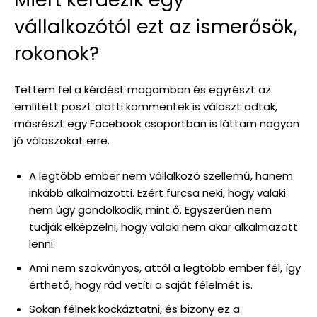
vállalkozótól ezt az ismerősök,
rokonok?
Tettem fel a kérdést magamban és egyrészt az
említett poszt alatti kommentek is választ adtak,
másrészt egy Facebook csoportban is láttam nagyon
jó válaszokat erre.
A legtöbb ember nem vállalkozó szellemű, hanem
inkább alkalmazotti. Ezért furcsa neki, hogy valaki
nem úgy gondolkodik, mint ő. Egyszerűen nem
tudják elképzelni, hogy valaki nem akar alkalmazott
lenni.
Ami nem szokványos, attól a legtöbb ember fél, így
érthető, hogy rád vetíti a saját félelmét is.
Sokan félnek kockáztatni, és bizony ez a