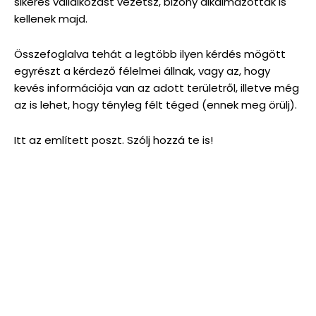
sikeres vállalkozást vezetsz, bizony alkalmazottak is
kellenek majd.
Összefoglalva tehát a legtöbb ilyen kérdés mögött
egyrészt a kérdező félelmei állnak, vagy az, hogy
kevés információja van az adott területről, illetve még
az is lehet, hogy tényleg félt téged (ennek meg örülj).
Itt az említett poszt. Szólj hozzá te is!