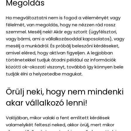
Megoldás
Ha megváltoztatni nem is fogod a véleményét vagy
félelmét, van megoldás, hogy ne nézzen rád rossz
szemmel. Mesélj neki! Akár egy sztorit (ügyfélsztori,
vagy bármi, ami a vállalkozásoddal kapcsolatos), vagy
mesélj a munkádról. És próbálj beleszőni kérdéseket,
amivel eléred, hogy aktívan figyeljen. A legjobban
történetekkel tudjuk átadni például az információk
közötti ok-okozati viszonyt, továbbá így könnyen bele
tudják élni a helyzetedbe magukat.
Örülj neki, hogy nem mindenki
akar vállalkozó lenni!
Valójában, mikor valaki a fent említett kérdések
valamelyikét felteszi neked, akkor örülj, mert mikor