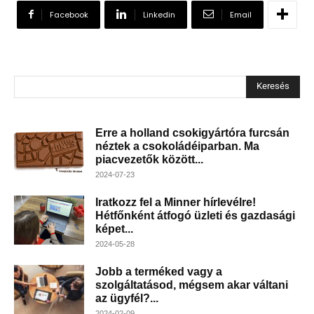
Facebook
Linkedin
Email
Keresés
Erre a holland csokigyártóra furcsán
néztek a csokoládéiparban. Ma
piacvezetők között...
2024-07-23
Iratkozz fel a Minner hírlevélre!
Hétfőnként átfogó üzleti és gazdasági
képet...
2024-05-28
Jobb a terméked vagy a
szolgáltatásod, mégsem akar váltani
az ügyfél?...
2024-02-09