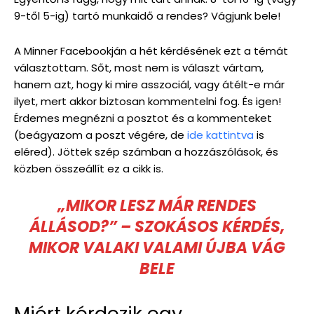
9-től 5-ig) tartó munkaidő a rendes? Vágjunk bele!
A Minner Facebookján a hét kérdésének ezt a témát
választottam. Sőt, most nem is választ vártam,
hanem azt, hogy ki mire asszociál, vagy átélt-e már
ilyet, mert akkor biztosan kommentelni fog. És igen!
Érdemes megnézni a posztot és a kommenteket
(beágyazom a poszt végére, de
ide kattintva
is
eléred). Jöttek szép számban a hozzászólások, és
közben összeállít ez a cikk is.
„MIKOR LESZ MÁR RENDES
ÁLLÁSOD?” – SZOKÁSOS KÉRDÉS,
MIKOR VALAKI VALAMI ÚJBA VÁG
BELE
Miért kérdezik egy