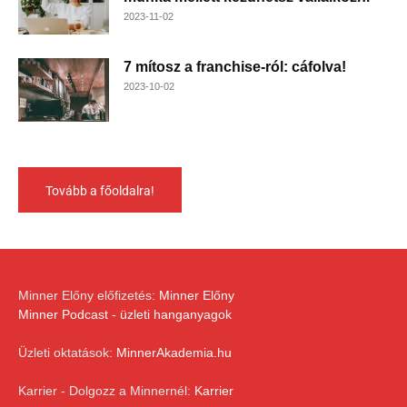
2023-11-02
7 mítosz a franchise-ról: cáfolva!
2023-10-02
Tovább a főoldalra!
Minner Előny előfizetés:
Minner Előny
Minner Podcast - üzleti hanganyagok
Üzleti oktatások:
MinnerAkademia.hu
Karrier - Dolgozz a Minnernél:
Karrier