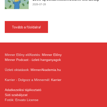
2026-07-28
Tovább a főoldalra!
Minner Előny előfizetés:
Minner Előny
Minner Podcast - üzleti hanganyagok
Üzleti oktatások:
MinnerAkademia.hu
Karrier - Dolgozz a Minnernél:
Karrier
Adatkezelési tájékoztató
Süti szabályzat
Fotók: Envato License