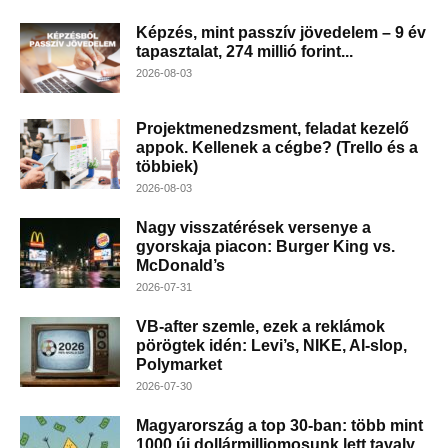
Képzés, mint passzív jövedelem – 9 év
tapasztalat, 274 millió forint...
2026-08-03
Projektmenedzsment, feladat kezelő
appok. Kellenek a cégbe? (Trello és a
többiek)
2026-08-03
Nagy visszatérések versenye a
gyorskaja piacon: Burger King vs.
McDonald’s
2026-07-31
VB-after szemle, ezek a reklámok
pörögtek idén: Levi’s, NIKE, AI-slop,
Polymarket
2026-07-30
Magyarország a top 30-ban: több mint
1000 új dollármilliomosunk lett tavaly