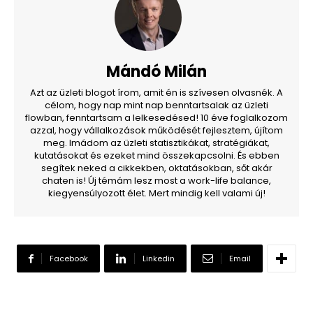
Mándó Milán
Azt az üzleti blogot írom, amit én is szívesen olvasnék. A
célom, hogy nap mint nap benntartsalak az üzleti
flowban, fenntartsam a lelkesedésed! 10 éve foglalkozom
azzal, hogy vállalkozások működését fejlesztem, újítom
meg. Imádom az üzleti statisztikákat, stratégiákat,
kutatásokat és ezeket mind összekapcsolni. És ebben
segítek neked a cikkekben, oktatásokban, sőt akár
chaten is! Új témám lesz most a work-life balance,
kiegyensúlyozott élet. Mert mindig kell valami új!
Facebook
Linkedin
Email