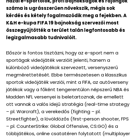
hazai e-sportolók, profi bajnokságok és rajongók
száma is ugrásszerűen növekszik, mégis sok
kérdés és kétely fogalmazódik meg a fejekben. A
K&H e-kupa FIFA 19 bajnokság szervezői most
összegyűjtötték a terület talán legfontosabb és
legizgalmasabb tudnivalóit.
Először is fontos tisztázni, hogy az e-sport nem a
sportágak videójáték verzióit jelenti, hanem a
különböző videójátékok szervezett, versenyszerű
megmérettetését. Ebbe természetesen a klasszikus
sportok videójáték verziói, mint a FIFA, az autóverseny
játékok vagy a főként tengerentúlon népszerű NBA és
Madden NFL versenyei is beletartoznak, de emellett
ott vannak a valós idejű stratégia (real-time strategy
– pl. Warcraft), a verekedős (fighting – pl.
Streetfighter), a lövöldözős (first-person shooter, FPS
– pl. CounterStrike: Global Offensive, CS:GO) és a
többjátékos, online csatatéren folytatott (multiplayer