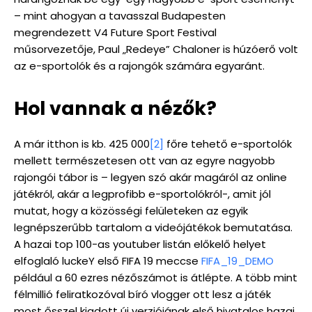
– mint ahogyan a tavasszal Budapesten
megrendezett V4 Future Sport Festival
műsorvezetője, Paul „Redeye” Chaloner is húzóerő volt
az e-sportolók és a rajongók számára egyaránt.
Hol vannak a nézők?
A már itthon is kb. 425 000
[2]
főre tehető e-sportolók
mellett természetesen ott van az egyre nagyobb
rajongói tábor is – legyen szó akár magáról az online
játékról, akár a legprofibb e-sportolókról-, amit jól
mutat, hogy a közösségi felületeken az egyik
legnépszerűbb tartalom a videójátékok bemutatása.
A hazai top 100-as youtuber listán előkelő helyet
elfoglaló luckeY első FIFA 19 meccse
FIFA_19_DEMO
például a 60 ezres nézőszámot is átlépte. A több mint
félmillió feliratkozóval bíró vlogger ott lesz a játék
most ősszel kiadott új verziójának első hivatalos hazai