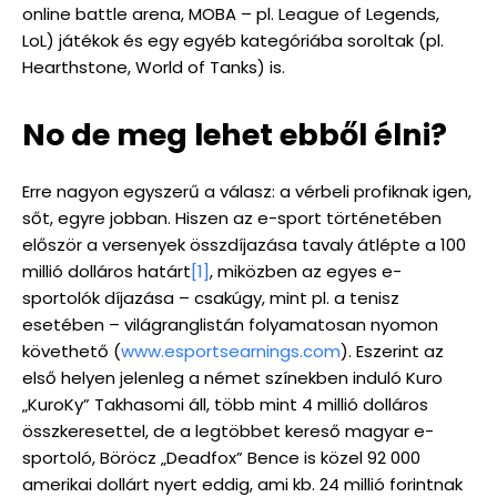
online battle arena, MOBA – pl. League of Legends,
LoL) játékok és egy egyéb kategóriába soroltak (pl.
Hearthstone, World of Tanks) is.
No de meg lehet ebből élni?
Erre nagyon egyszerű a válasz: a vérbeli profiknak igen,
sőt, egyre jobban. Hiszen az e-sport történetében
először a versenyek összdíjazása tavaly átlépte a 100
millió dolláros határt
[1]
, miközben az egyes e-
sportolók díjazása – csakúgy, mint pl. a tenisz
esetében – világranglistán folyamatosan nyomon
követhető (
www.esportsearnings.com
). Eszerint az
első helyen jelenleg a német színekben induló Kuro
„KuroKy” Takhasomi áll, több mint 4 millió dolláros
összkeresettel, de a legtöbbet kereső magyar e-
sportoló, Böröcz „Deadfox” Bence is közel 92 000
amerikai dollárt nyert eddig, ami kb. 24 millió forintnak