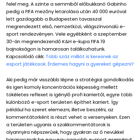
felel meg. A szinte a semmiből előbukkanó Gabinho
pedig a FIFA mezőny letarolása után 40 000 euróval
lett gazdagabb a Budapesten tavasszal
megrendezett első, nemzetközi, világszínvonalú e-
sport rendezvényen. Vele egyébként a szeptember
30-án megrendezendő K&H e-kupa FIFA 19
bajnokságon is hamarosan találkozhatunk.
Kapcsolódó cikk:
Több száz milliót is keresnek az
esport játékosok. Érdemes hagyni a gyereket gépezni?
Aki pedig már visszább lépne a stratégiai gondolkodás
és igen komoly koncentrációs képesség mellett
tökéletes reflexet is igénylő profi karriertől, egyre több
különböző e-sport területen építhet karriert. Így
például ha szeret elemezni, illetve beszélni, az
kommentátorként is részt vehet a versenyeken. Ezen
a területen ugyanis a szakkommentátorok is
olyannyira népszerűek, hogy gyakran az ő nevükkel
harangoznak be egy-egy nagyobb e-sport eseményt