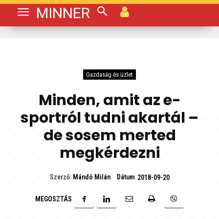
MINNER
Gazdaság és üzlet
Minden, amit az e-
sportról tudni akartál –
de sosem merted
megkérdezni
Dátum
Szerző:
Mándó Milán
2018-09-20
MEGOSZTÁS