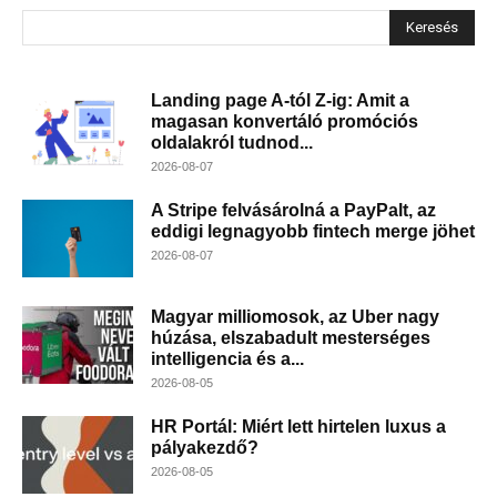
Keresés
Landing page A-tól Z-ig: Amit a
magasan konvertáló promóciós
oldalakról tudnod...
2026-08-07
A Stripe felvásárolná a PayPalt, az
eddigi legnagyobb fintech merge jöhet
2026-08-07
Magyar milliomosok, az Uber nagy
húzása, elszabadult mesterséges
intelligencia és a...
2026-08-05
HR Portál: Miért lett hirtelen luxus a
pályakezdő?
2026-08-05