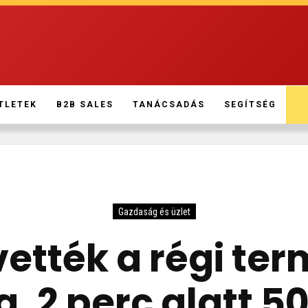
TLETEK
B2B SALES
TANÁCSADÁS
SEGÍTSÉG
Gazdaság és üzlet
ették a régi ter
a, 2 perc alatt 5