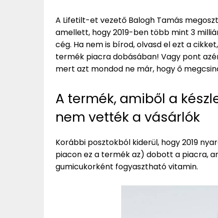
A Lifetilt-et vezető Balogh Tamás megoszt
amellett, hogy 2019-ben több mint 3 milliárd
cég. Ha nem is bírod, olvasd el ezt a cikket
termék piacra dobásában! Vagy pont azért,
mert azt mondod ne már, hogy ő megcsiná
A termék, amiből a készl
nem vették a vásárlók
Korábbi posztokból kiderül, hogy 2019 nyar
piacon ez a termék az) dobott a piacra, am
gumicukorként fogyasztható vitamin.