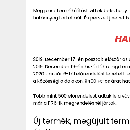
Még plusz termékújítást vittek bele, hogy
hatóanyag tartalmát. És persze új nevet i
HA
2019. December 17-én posztolt először az ú
2019. December 19-én kiszórták a régi ter
2020. Január 6-tól előrendelést lehetett l
a közösségi oldalakon. 9400 Ft-os árat ha
Több mint 500 előrendelést adtak le a vásár
már a 1176-ik megrendelésnél jártak.
Új termék, megújult term