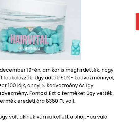
 december 19-én, amikor is meghirdették, hogy
ezt leakciózzák. Úgy adták 50%- kedvezménnyel,
zor 100 lájk, annyi % kedvezmény és így
edvezmény. Fontos! Ezt a terméket úgy vették,
ermék eredeti ára 8360 Ft volt.
ogy volt akinek várnia kellett a shop-ba való