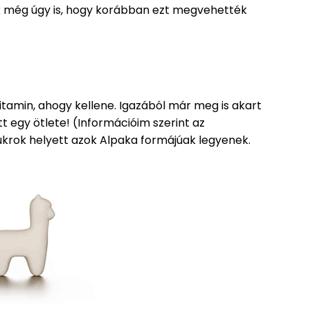
k még úgy is, hogy korábban ezt megvehették
tamin, ahogy kellene. Igazából már meg is akart
ött egy ötlete! (Információim szerint az
ukrok helyett azok Alpaka formájúak legyenek.