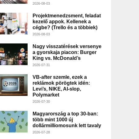
2026-08-03
Projektmenedzsment, feladat
kezelő appok. Kellenek a
cégbe? (Trello és a többiek)
2026-08-03
Nagy visszatérések versenye
a gyorskaja piacon: Burger
King vs. McDonald’s
2026-07-31
VB-after szemle, ezek a
reklámok pörögtek idén:
Levi’s, NIKE, AI-slop,
Polymarket
2026-07-30
Magyarország a top 30-ban:
több mint 1000 új
dollármilliomosunk lett tavaly
2026-07-28