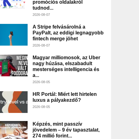
promóciós oldalakról
tudnod...
2026-08-07
A Stripe felvásárolná a
PayPalt, az eddigi legnagyobb
fintech merge jöhet
2026-08-07
Magyar milliomosok, az Uber
nagy húzása, elszabadult
mesterséges intelligencia és
a...
2026-08-05
HR Portál: Miért lett hirtelen
luxus a pályakezdő?
2026-08-05
Képzés, mint passzív
jövedelem – 9 év tapasztalat,
274 millió forint...