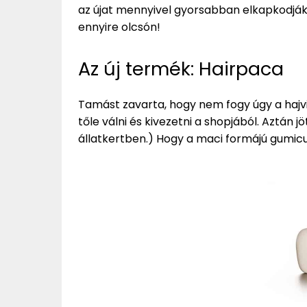
az újat mennyivel gyorsabban elkapkodjá
ennyire olcsón!
Az új termék: Hairpaca
Tamást zavarta, hogy nem fogy úgy a hajvi
tőle válni és kivezetni a shopjából. Aztán j
állatkertben.) Hogy a maci formájú gumic