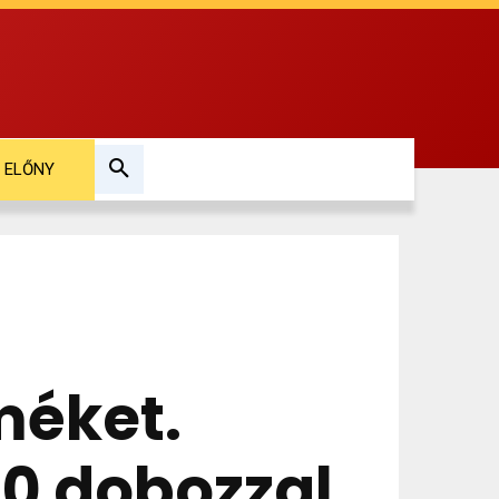
ELŐNY
méket.
00 dobozzal