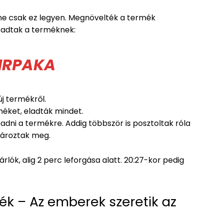
 ne csak ez legyen. Megnövelték a termék
s adtak a terméknek:
IRPAKA
j termékről.
méket, eladták mindet.
eadni a termékre. Addig többször is posztoltak róla
tároztak meg.
lók, alig 2 perc leforgása alatt. 20:27-kor pedig
ék – Az emberek szeretik az