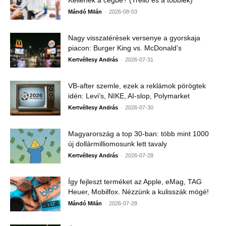
Kellenek a cégbe? (Trello és a többiek)
-
Mándó Milán
2026-08-03
Nagy visszatérések versenye a gyorskaja
piacon: Burger King vs. McDonald’s
-
Kertvéllesy András
2026-07-31
VB-after szemle, ezek a reklámok pörögtek
idén: Levi’s, NIKE, AI-slop, Polymarket
-
Kertvéllesy András
2026-07-30
Magyarország a top 30-ban: több mint 1000
új dollármilliomosunk lett tavaly
-
Kertvéllesy András
2026-07-28
Így fejleszt terméket az Apple, eMag, TAG
Heuer, Mobilfox. Nézzünk a kulisszák mögé!
-
Mándó Milán
2026-07-28