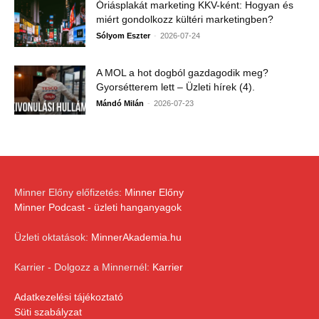
Óriásplakát marketing KKV-ként: Hogyan és
miért gondolkozz kültéri marketingben?
-
Sólyom Eszter
2026-07-24
A MOL a hot dogból gazdagodik meg?
Gyorsétterem lett – Üzleti hírek (4).
-
Mándó Milán
2026-07-23
Minner Előny előfizetés:
Minner Előny
Minner Podcast - üzleti hanganyagok
Üzleti oktatások:
MinnerAkademia.hu
Karrier - Dolgozz a Minnernél:
Karrier
Adatkezelési tájékoztató
Süti szabályzat