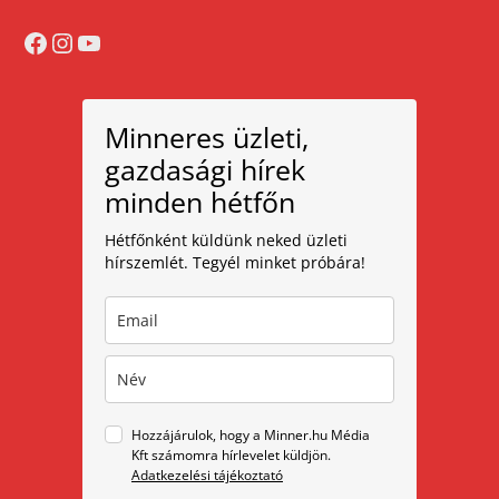
Facebook
Instagram
YouTube
Minneres üzleti,
gazdasági hírek
minden hétfőn
Hétfőnként küldünk neked üzleti
hírszemlét. Tegyél minket próbára!
Hozzájárulok, hogy a Minner.hu Média
Kft számomra hírlevelet küldjön.
Adatkezelési tájékoztató