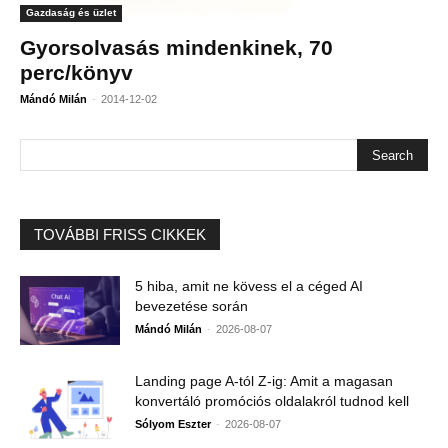
Gazdaság és üzlet
Gyorsolvasás mindenkinek, 70
perc/könyv
-
Mándó Milán
2014-12-02
TOVÁBBI FRISS CIKKEK
5 hiba, amit ne kövess el a céged AI
bevezetése során
-
Mándó Milán
2026-08-07
Landing page A-tól Z-ig: Amit a magasan
konvertáló promóciós oldalakról tudnod kell
-
Sólyom Eszter
2026-08-07