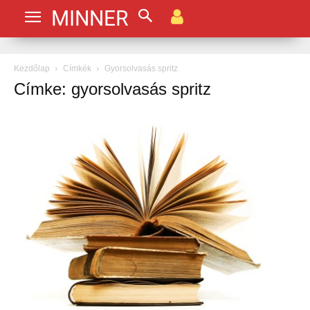
MINNER
Kezdőlap
Címkék
Gyorsolvasás spritz
Címke: gyorsolvasás spritz