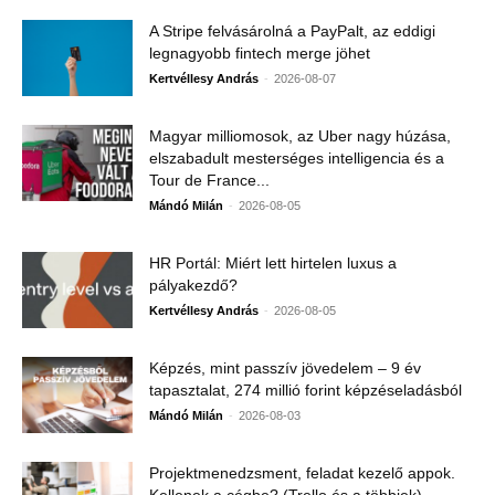
A Stripe felvásárolná a PayPalt, az eddigi
legnagyobb fintech merge jöhet
-
Kertvéllesy András
2026-08-07
Magyar milliomosok, az Uber nagy húzása,
elszabadult mesterséges intelligencia és a
Tour de France...
-
Mándó Milán
2026-08-05
HR Portál: Miért lett hirtelen luxus a
pályakezdő?
-
Kertvéllesy András
2026-08-05
Képzés, mint passzív jövedelem – 9 év
tapasztalat, 274 millió forint képzéseladásból
-
Mándó Milán
2026-08-03
Projektmenedzsment, feladat kezelő appok.