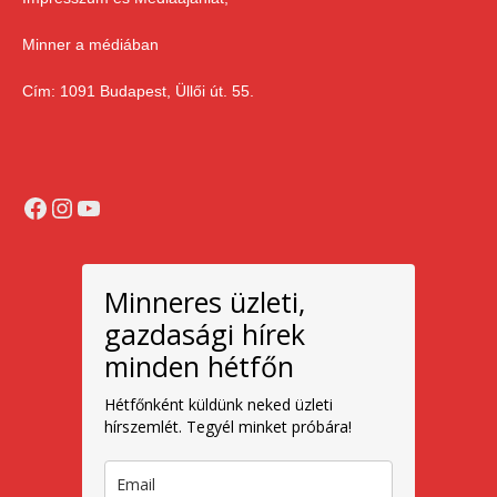
Minner a médiában
Cím: 1091 Budapest, Üllői út. 55.
Facebook
Instagram
YouTube
Minneres üzleti,
gazdasági hírek
minden hétfőn
Hétfőnként küldünk neked üzleti
hírszemlét. Tegyél minket próbára!