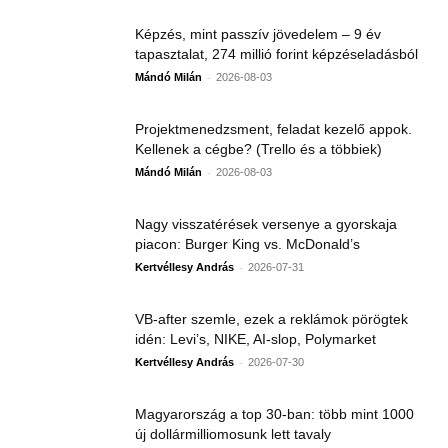
Képzés, mint passzív jövedelem – 9 év
tapasztalat, 274 millió forint képzéseladásból
-
Mándó Milán
2026-08-03
Projektmenedzsment, feladat kezelő appok.
Kellenek a cégbe? (Trello és a többiek)
-
Mándó Milán
2026-08-03
Nagy visszatérések versenye a gyorskaja
piacon: Burger King vs. McDonald’s
-
Kertvéllesy András
2026-07-31
VB-after szemle, ezek a reklámok pörögtek
idén: Levi’s, NIKE, AI-slop, Polymarket
-
Kertvéllesy András
2026-07-30
Magyarország a top 30-ban: több mint 1000
új dollármilliomosunk lett tavaly