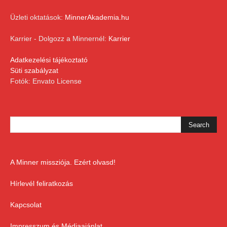
Üzleti oktatások:
MinnerAkademia.hu
Karrier - Dolgozz a Minnernél:
Karrier
Adatkezelési tájékoztató
Süti szabályzat
Fotók: Envato License
A Minner missziója. Ezért olvasd!
Hírlevél feliratkozás
Kapcsolat
Impresszum és Médiaajánlat,