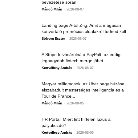
bevezetése során
-
Mándó Milán
2026-08-07
Landing page A-tól Z-ig: Amit a magasan
konvertáló promóciós oldalakról tudnod kell
-
Sólyom Eszter
2026-08-07
A Stripe felvásárolná a PayPalt, az eddigi
legnagyobb fintech merge jöhet
-
Kertvéllesy András
2026-08-07
Magyar milliomosok, az Uber nagy húzása,
elszabadult mesterséges intelligencia és a
Tour de France...
-
Mándó Milán
2026-08-05
HR Portál: Miért lett hirtelen luxus a
pályakezdő?
-
Kertvéllesy András
2026-08-05