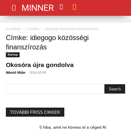
MINNER
Kezdőlap
Címkék
Idiegogo közösségi finanszírozás
Címke: idiegogo közösségi
finanszírozás
Startup
Okosóra újra gondolva
-
Mándó Milán
2014-10-08
TOVÁBBI FRISS CIKKEK
5 hiba, amit ne kövess el a céged AI