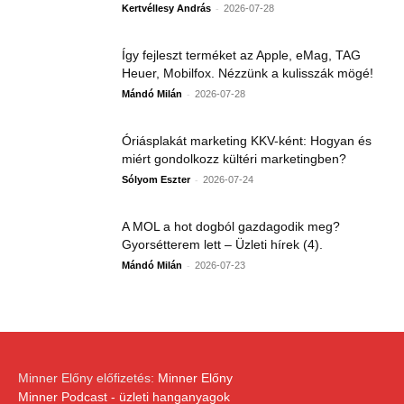
-
Kertvéllesy András
2026-07-28
Így fejleszt terméket az Apple, eMag, TAG
Heuer, Mobilfox. Nézzünk a kulisszák mögé!
-
Mándó Milán
2026-07-28
Óriásplakát marketing KKV-ként: Hogyan és
miért gondolkozz kültéri marketingben?
-
Sólyom Eszter
2026-07-24
A MOL a hot dogból gazdagodik meg?
Gyorsétterem lett – Üzleti hírek (4).
-
Mándó Milán
2026-07-23
Minner Előny előfizetés:
Minner Előny
Minner Podcast - üzleti hanganyagok