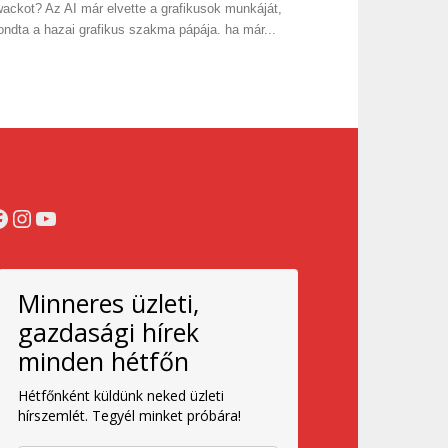
ackot? Az AI már elvette a grafikusok munkáját,
ndta a hazai grafikus szakma pápája. ha már...
acebook
Instagram
YouTube
Minneres üzleti,
gazdasági hírek
minden hétfőn
Hétfőnként küldünk neked üzleti
hírszemlét. Tegyél minket próbára!