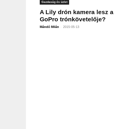
Gazdaság és üzlet
A Lily drón kamera lesz a
GoPro trónkövetelője?
-
Mándó Milán
2015-05-13