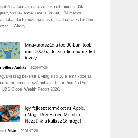
get ért a foci-vb, és ezzel lezárult minden idők
gnagyobb reklámfelülete is: öt hét, 104 meccs,
kordokat döntő nézettség és milliárd dolláros hirdetési
dzsék. Ahogy...
Magyarország a top 30-ban: több
mint 1000 új dollármilliomosunk lett
tavaly
-
rtvéllesy András
2026-07-28
gyarország bekerült a világ első 30 állama közé az
 dollármilliomosok számában – írja a Piac és Profit.
 UBS Global Wealth Report 2026...
Így fejleszt terméket az Apple,
eMag, TAG Heuer, Mobilfox.
Nézzünk a kulisszák mögé!
-
ndó Milán
2026-07-28