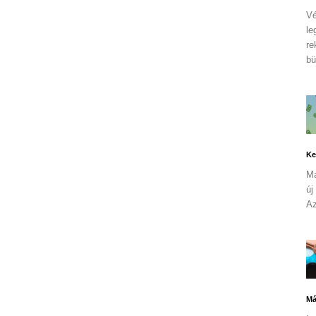
Vé
le
re
bü
Ke
Ma
új
Az
Má