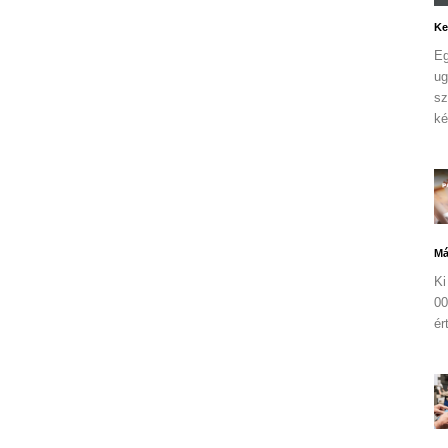
Ke
Eg
ug
sz
ké
Má
Ki
00
ér