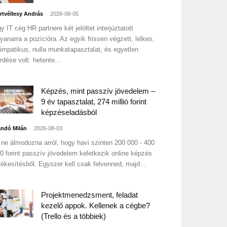
-
rtvéllesy András
2026-08-05
y IT cég HR partnere két jelöltet interjúztatott
yanarra a pozícióra. Az egyik frissen végzett, lelkes,
impatikus, nulla munkatapasztalat, és egyetlen
rdése volt: hetente...
Képzés, mint passzív jövedelem –
9 év tapasztalat, 274 millió forint
képzéseladásból
-
ndó Milán
2026-08-03
 ne álmodozna arról, hogy havi szinten 200 000 - 400
0 forint passzív jövedelem keletkezik online képzés
tékesítésből. Egyszer kell csak felvenned, majd...
Projektmenedzsment, feladat
kezelő appok. Kellenek a cégbe?
(Trello és a többiek)