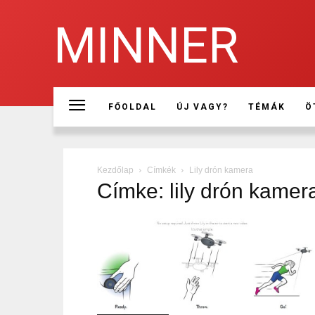
MINNER
FŐOLDAL
ÚJ VAGY?
TÉMÁK
Ö
Kezdőlap
Címkék
Lily drón kamera
Címke: lily drón kamer