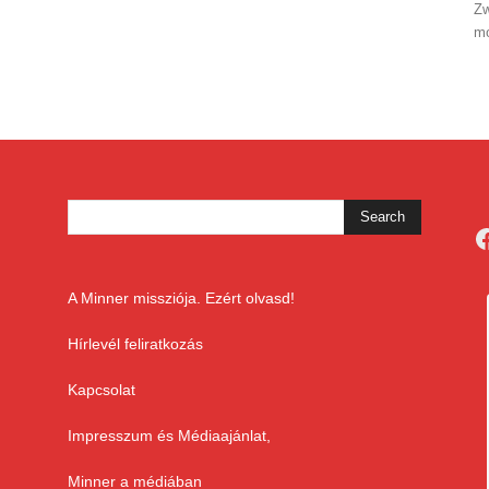
Zw
mo
F
A Minner missziója. Ezért olvasd!
Hírlevél feliratkozás
Kapcsolat
Impresszum és Médiaajánlat,
Minner a médiában