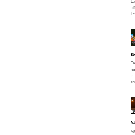
Le
id
Le
Só
Ta
re
is
so
Má
Va