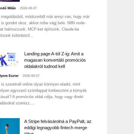
-
ndó Milán
2026-08-07
 megoldásból, módszerből már annyi van, hogy már
 is gondot okoz, akkor mibe vágj bele. N8N node-
at halmozzunk, MCP-ket építsünk, Claude-ba
ítsünk különböző...
Landing page A-tól Z-ig: Amit a
magasan konvertáló promóciós
oldalakról tudnod kell
-
lyom Eszter
2026-08-07
 is szeretnél online olyan könnyen eladni, mint
ilyen egyszerű szórólappal körbeszórni a környék
kásait? A promóciós oldal célja, hogy vagy direkt
adásokat szerezz,...
A Stripe felvásárolná a PayPalt, az
eddigi legnagyobb fintech merge
jöhet