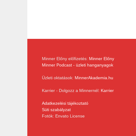
Minner Előny előfizetés:
Minner Előny
Minner Podcast - üzleti hanganyagok
Üzleti oktatások:
MinnerAkademia.hu
Karrier - Dolgozz a Minnernél:
Karrier
Adatkezelési tájékoztató
Süti szabályzat
Fotók: Envato License