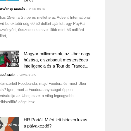
-
rtvéllesy András
2026-08-07
lius 15-én a Stripe és mellette az Advent International
vű befektetői cég 60,50 dollárt ajánlott egy PayPal-
szvényért, összesen kicsivel több mint 53 milliárd
lárt,...
Magyar milliomosok, az Uber nagy
húzása, elszabadult mesterséges
intelligencia és a Tour de France...
-
ndó Milán
2026-08-05
tpincérből Foodpanda, majd Foodora és most Uber
ts? Igen, mert a Foodora anyacégét éppen
lvásárolja az Uber, ezzel a világ legnagyobb
elkiszállító cége lesz....
HR Portál: Miért lett hirtelen luxus
a pályakezdő?