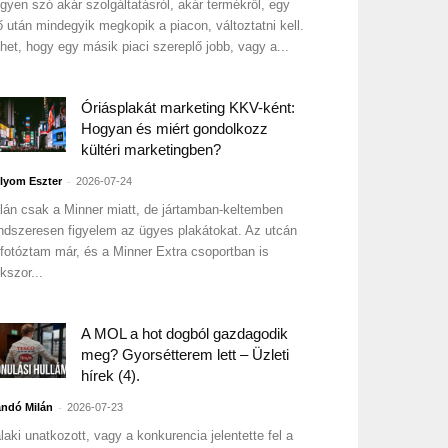
gyen szó akár szolgáltatásról, akár termékről, egy
ő után mindegyik megkopik a piacon, változtatni kell.
het, hogy egy másik piaci szereplő jobb, vagy a...
Óriásplakát marketing KKV-ként:
Hogyan és miért gondolkozz
kültéri marketingben?
-
lyom Eszter
2026-07-24
lán csak a Minner miatt, de jártamban-keltemben
ndszeresen figyelem az ügyes plakátokat. Az utcán
 fotóztam már, és a Minner Extra csoportban is
kszor...
A MOL a hot dogból gazdagodik
meg? Gyorsétterem lett – Üzleti
hírek (4).
-
ndó Milán
2026-07-23
laki unatkozott, vagy a konkurencia jelentette fel a