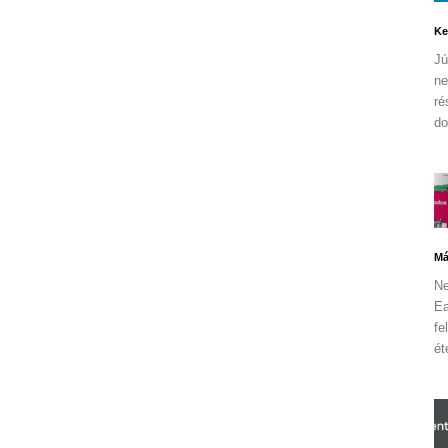
Ke
Jú
ne
ré
dol
Má
Ne
Ea
fe
ét