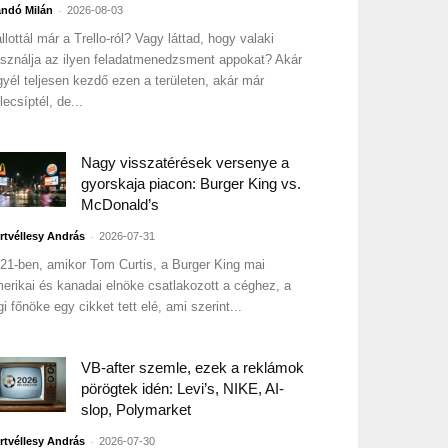
-
ndó Milán
2026-08-03
llottál már a Trello-ról? Vagy láttad, hogy valaki
sználja az ilyen feladatmenedzsment appokat? Akár
gyél teljesen kezdő ezen a területen, akár már
lecsíptél, de...
Nagy visszatérések versenye a
gyorskaja piacon: Burger King vs.
McDonald’s
-
rtvéllesy András
2026-07-31
21-ben, amikor Tom Curtis, a Burger King mai
erikai és kanadai elnöke csatlakozott a céghez, a
gi főnöke egy cikket tett elé, ami szerint...
VB-after szemle, ezek a reklámok
pörögtek idén: Levi’s, NIKE, AI-
slop, Polymarket
-
rtvéllesy András
2026-07-30