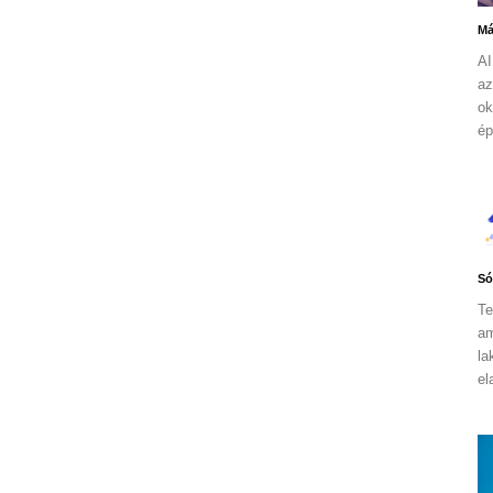
Má
AI
az
ok
ép
Só
Te
am
la
el