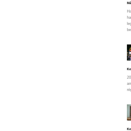
Má
Ha
ha
le
be
Ke
20
am
ré
Ke