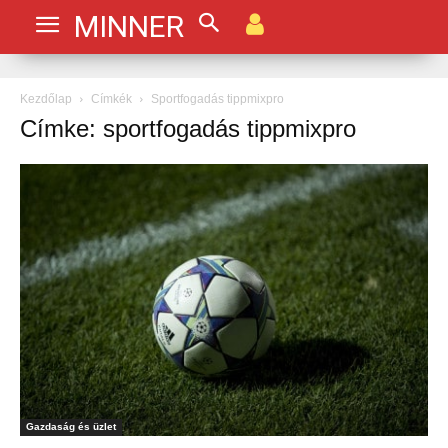
MINNER
Kezdőlap
Címkék
Sportfogadás tippmixpro
Címke: sportfogadás tippmixpro
Gazdaság és üzlet