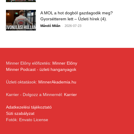
A MOL a hot dogból gazdagodik meg?
Gyorsétterem lett – Üzleti hírek (4).
-
Mándó Milán
2026-07-23
Minner Előny előfizetés:
Minner Előny
Minner Podcast - üzleti hanganyagok
Üzleti oktatások:
MinnerAkademia.hu
Karrier - Dolgozz a Minnernél:
Karrier
Adatkezelési tájékoztató
Süti szabályzat
Fotók: Envato License