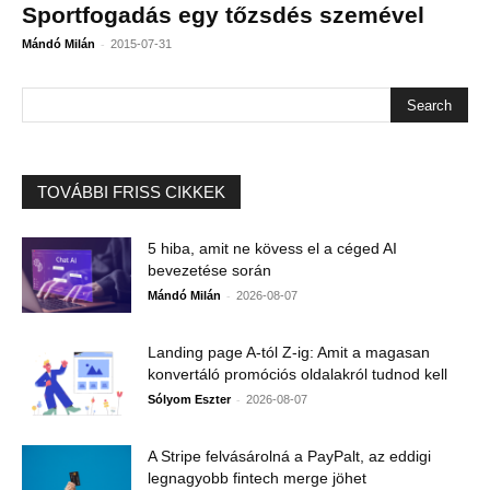
Sportfogadás egy tőzsdés szemével
-
Mándó Milán
2015-07-31
TOVÁBBI FRISS CIKKEK
5 hiba, amit ne kövess el a céged AI
bevezetése során
-
Mándó Milán
2026-08-07
Landing page A-tól Z-ig: Amit a magasan
konvertáló promóciós oldalakról tudnod kell
-
Sólyom Eszter
2026-08-07
A Stripe felvásárolná a PayPalt, az eddigi
legnagyobb fintech merge jöhet