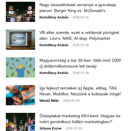
Nagy visszatérések versenye a gyorskaja
piacon: Burger King vs. McDonald’s
-
Kertvéllesy András
2026-07-31
VB-after szemle, ezek a reklámok pörögtek
idén: Levi’s, NIKE, AI-slop, Polymarket
-
Kertvéllesy András
2026-07-30
Magyarország a top 30-ban: több mint 1000
új dollármilliomosunk lett tavaly
-
Kertvéllesy András
2026-07-28
Így fejleszt terméket az Apple, eMag, TAG
Heuer, Mobilfox. Nézzünk a kulisszák mögé!
-
Mándó Milán
2026-07-28
Óriásplakát marketing KKV-ként: Hogyan és
miért gondolkozz kültéri marketingben?
-
Sólyom Eszter
2026-07-24