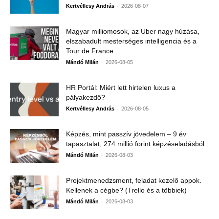
-
Kertvéllesy András
2026-08-07
Magyar milliomosok, az Uber nagy húzása,
elszabadult mesterséges intelligencia és a
Tour de France...
-
Mándó Milán
2026-08-05
HR Portál: Miért lett hirtelen luxus a
pályakezdő?
-
Kertvéllesy András
2026-08-05
Képzés, mint passzív jövedelem – 9 év
tapasztalat, 274 millió forint képzéseladásból
-
Mándó Milán
2026-08-03
Projektmenedzsment, feladat kezelő appok.
Kellenek a cégbe? (Trello és a többiek)
-
Mándó Milán
2026-08-03