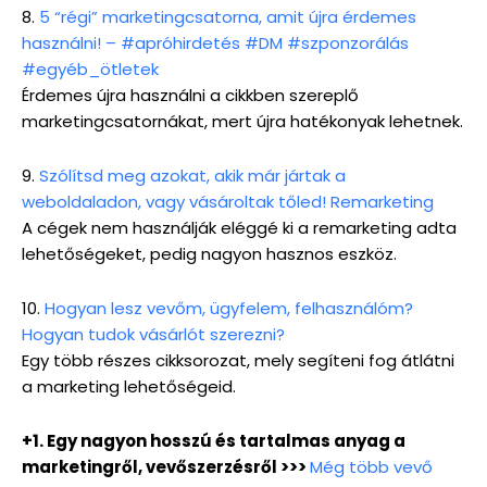
8.
5 “régi” marketingcsatorna, amit újra érdemes
használni! – #apróhirdetés #DM #szponzorálás
#egyéb_ötletek
Érdemes újra használni a cikkben szereplő
marketingcsatornákat, mert újra hatékonyak lehetnek.
9.
Szólítsd meg azokat, akik már jártak a
weboldaladon, vagy vásároltak tőled! Remarketing
A cégek nem használják eléggé ki a remarketing adta
lehetőségeket, pedig nagyon hasznos eszköz.
10.
Hogyan lesz vevőm, ügyfelem, felhasználóm?
Hogyan tudok vásárlót szerezni?
Egy több részes cikksorozat, mely segíteni fog átlátni
a marketing lehetőségeid.
+1. Egy nagyon hosszú és tartalmas anyag a
marketingről, vevőszerzésről >>>
Még több vevő