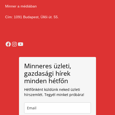
Minner a médiában
Cím: 1091 Budapest, Üllői út. 55.
Facebook
Instagram
YouTube
Minneres üzleti,
gazdasági hírek
minden hétfőn
Hétfőnként küldünk neked üzleti
hírszemlét. Tegyél minket próbára!