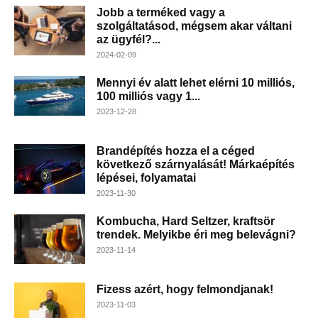
Jobb a terméked vagy a
szolgáltatásod, mégsem akar váltani
az ügyfél?...
2024-02-09
Mennyi év alatt lehet elérni 10 milliós,
100 milliós vagy 1...
2023-12-28
Brandépítés hozza el a céged
következő szárnyalását! Márkaépítés
lépései, folyamatai
2023-11-30
Kombucha, Hard Seltzer, kraftsör
trendek. Melyikbe éri meg belevágni?
2023-11-14
Fizess azért, hogy felmondjanak!
2023-11-03