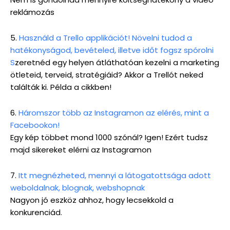
reklámozás
5.
Használd a Trello applikációt! Növelni tudod a
hatékonyságod, bevételed, illetve időt fogsz spórolni
S
zeretnéd egy helyen átláthatóan kezelni a marketing
ötleteid, terveid, stratégiáid? Akkor a Trellót neked
találták ki. Példa a cikkben!
6.
Háromszor több az Instagramon az elérés, mint a
Facebookon!
Egy kép többet mond 1000 szónál? Igen! Ezért tudsz
majd sikereket elérni az Instagramon
7.
Itt megnézheted, mennyi a látogatottsága adott
weboldalnak, blognak, webshopnak
Nagyon jó eszköz ahhoz, hogy lecsekkold a
konkurenciád.