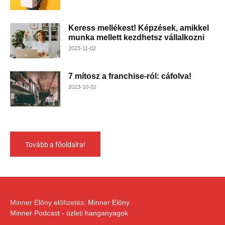
Keress mellékest! Képzések, amikkel
munka mellett kezdhetsz vállalkozni
2023-11-02
7 mítosz a franchise-ról: cáfolva!
2023-10-02
Tovább a főoldalra!
Minner Előny előfizetés:
Minner Előny
Minner Podcast - üzleti hanganyagok