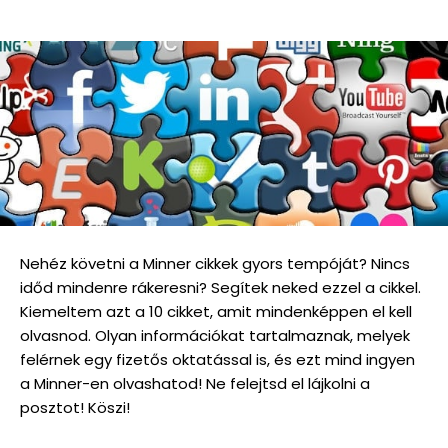
Nehéz követni a Minner cikkek gyors tempóját? Nincs
időd mindenre rákeresni? Segítek neked ezzel a cikkel.
Kiemeltem azt a 10 cikket, amit mindenképpen el kell
olvasnod. Olyan információkat tartalmaznak, melyek
felérnek egy fizetős oktatással is, és ezt mind ingyen
a Minner-en olvashatod! Ne felejtsd el lájkolni a
posztot! Köszi!