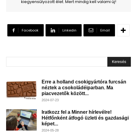
kiegyensúlyozott élet. Mert mindig kell valami új!
Facebook
Linkedin
Email
Keresés
Erre a holland csokigyártóra furcsán
néztek a csokoládéiparban. Ma
piacvezetők között...
2024-07-23
Iratkozz fel a Minner hírlevélre!
Hétfőnként átfogó üzleti és gazdasági
képet...
2024-05-28