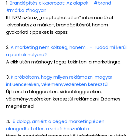
1.
Brandépítés cikksorozat: Az alapok – #brand
#márka #hogyan
Itt NEM száraz, „megfoghatatlan” információkat
olvashatsz a márka-, brandépítésről, hanem
gyakorlati tippeket is kapsz.
2.
A marketing nem költség, hanem… – Tudod mi kerül
a pontok helyére?
A cikk után máshogy fogsz tekinteni a marketingre.
3.
Kipróbáltam, hogy milyen reklámozni magyar
influencereken, véleményvezéreken keresztül
Új trend a bloggereken, videobloggereken,
véleményvezéreken keresztül reklámozni. Érdemes
megnézned.
4.
5 dolog, amiért a céged marketingjében
elengedhetetlen a videó használata
Nem is gondolnád mennyire költséghatékony a videó